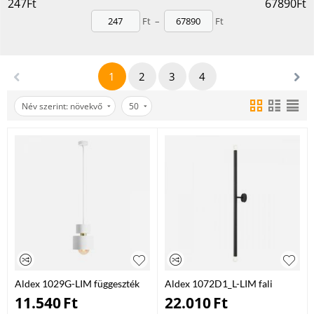
247
Ft
67890
Ft
lakásvilágításról, kültéri fényekről vagy okos világításról
, nálunk
Ft
–
Ft
mindent megtalálsz a fénytervezéshez.
LED lámpák, spotok és mennyezeti világítás
Beltéri és kültéri világítástechnikai termékek
Energiatakarékos és hosszú élettartamú megoldások
1
2
3
4
Fedezd fel az eBauDepo Világítás kategóriáját – hozd fénybe az
otthonod stílusát!
Név szerint: növekvő
50
Aldex 1029G-LIM függeszték
Aldex 1072D1_L-LIM fali
fém 1 x 60W E27
lámpa fém 2 x 40W E14
11.540
Ft
22.010
Ft