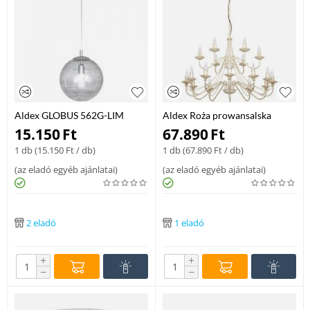
Aldex GLOBUS 562G-LIM
Aldex Roża prowansalska
modern függeszték fém / üveg
kremowa 397S9-LIM csillárok
15.150
Ft
67.890
Ft
1 x max 60W E27
nappaliba krém fém 18 x max
1 db (
15.150
Ft
/ db)
1 db (
67.890
Ft
/ db)
40W E14 IP20
(
az eladó egyéb ajánlatai
)
(
az eladó egyéb ajánlatai
)
2 eladó
1 eladó
+
+
−
−