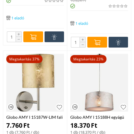
10.624
Ft
1 eladó
1 eladó
+
−
+
−
Megtakarítás 37%
Megtakarítás 23%
Globo AMY I 15187W-LIM fali
Globo AMY I 15188H egyágú
olvasólámpa matt nikkel fém 1
függeszték matt nikkel fém 1 *
7.760
Ft
18.370
Ft
* E14 max. 40 W E14 IP20
E27 max. 60 W E27 IP20
1 db (
7.760
Ft
/ db)
1 db (
18.370
Ft
/ db)