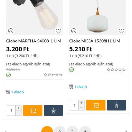
Globo MARTHA 54008-1-LIM
Globo MISSA 15308H1-LIM
falikar fekete fém 1 * E27 max.
egyágú függeszték exkl. 1xE27
3.200
Ft
5.210
Ft
60 W E27 IP20
60W 230V E27 IP20
1 db (
3.200
Ft
/ db)
1 db (
5.210
Ft
/ db)
(
az eladó egyéb ajánlatai
)
(
az eladó egyéb ajánlatai
)
4.590
Ft
1 eladó
1 eladó
+
−
+
−