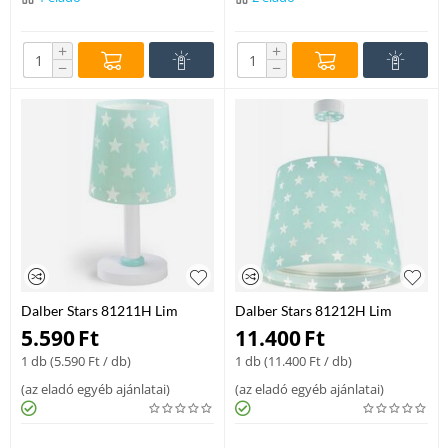
+
+
−
−
Dalber Stars 81211H Lim
Dalber Stars 81212H Lim
Asztali Gyerek Lampa Kek
Gyerek Fuggesztek Feher
5.590
Ft
11.400
Ft
Muanyag 1 X E14 Max 40W
Muanyag 1 X E27 Max 60W
1 db (
5.590
Ft
/ db)
1 db (
11.400
Ft
/ db)
E14 lámpa
E27 lámpa
(
az eladó egyéb ajánlatai
)
(
az eladó egyéb ajánlatai
)