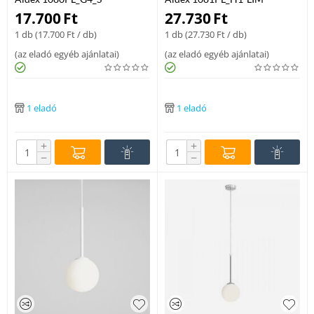
mennyezeti lámpa fém / üveg 1
mennyezeti lámpa fém / üveg 2
17.700
Ft
27.730
Ft
x max 40W E14
x max 40W E14
1 db (
17.700
Ft
/ db)
1 db (
27.730
Ft
/ db)
(
az eladó egyéb ajánlatai
)
(
az eladó egyéb ajánlatai
)
1 eladó
1 eladó
+
+
−
−