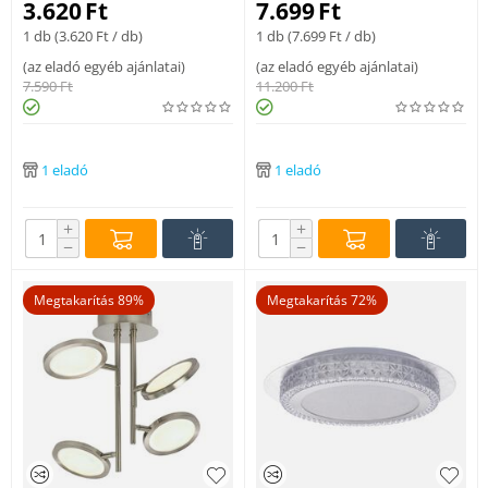
3.620
Ft
7.699
Ft
max. 40 W E27 IP20
nikkel 3 x max. 4W LED 250 lm
1 db (
3.620
Ft
/ db)
1 db (
7.699
Ft
/ db)
3000 K IP20 A
(
az eladó egyéb ajánlatai
)
(
az eladó egyéb ajánlatai
)
7.590
Ft
11.200
Ft
1 eladó
1 eladó
+
+
−
−
Megtakarítás 89%
Megtakarítás 72%