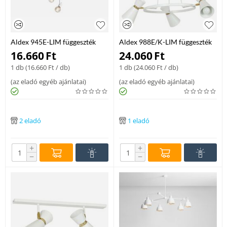
Aldex 945E-LIM függeszték
Aldex 988E/K-LIM függeszték
fém 3 x max 60W E27
fém 3 x max 60 W E27
16.660
Ft
24.060
Ft
1 db (
16.660
Ft
/ db)
1 db (
24.060
Ft
/ db)
(
az eladó egyéb ajánlatai
)
(
az eladó egyéb ajánlatai
)
2 eladó
1 eladó
+
+
−
−