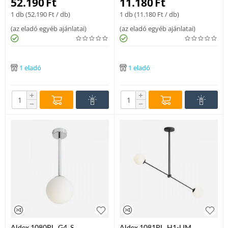
52.190
Ft
11.180
Ft
1 db (
52.190
Ft
/ db)
1 db (
11.180
Ft
/ db)
(
az eladó egyéb ajánlatai
)
(
az eladó egyéb ajánlatai
)
1 eladó
1 eladó
+
+
−
−
Aldex 1080PL_G4_S
Aldex 1081PL_H1-LIM