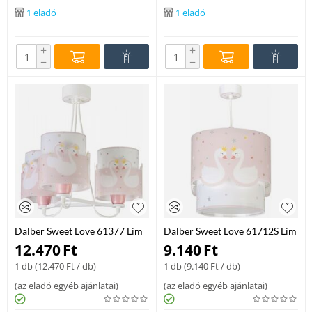
1 eladó
1 eladó
+
+
−
−
Dalber Sweet Love 61377 Lim
Dalber Sweet Love 61712S Lim
Csillar Gyerekszobaba
Gyerek Fuggesztek Muanyag
12.470
Ft
9.140
Ft
Muanyag E27 lámpa
E27 lámpa
1 db (
12.470
Ft
/ db)
1 db (
9.140
Ft
/ db)
(
az eladó egyéb ajánlatai
)
(
az eladó egyéb ajánlatai
)