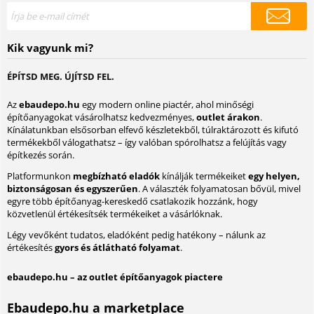
Kik vagyunk mi?
ÉPÍTSD MEG. ÚJÍTSD FEL.
Az
ebaudepo.hu
egy modern online piactér, ahol minőségi
építőanyagokat vásárolhatsz kedvezményes,
outlet árakon
.
Kínálatunkban elsősorban elfevő készletekből, túlraktározott és kifutó
termékekből válogathatsz – így valóban spórolhatsz a felújítás vagy
építkezés során.
Platformunkon
megbízható eladók
kínálják termékeiket
egy helyen,
biztonságosan és egyszerűen
. A választék folyamatosan bővül, mivel
egyre több építőanyag-kereskedő csatlakozik hozzánk, hogy
közvetlenül értékesítsék termékeiket a vásárlóknak.
Légy vevőként tudatos, eladóként pedig hatékony – nálunk az
értékesítés
gyors és átlátható folyamat
.
ebaudepo.hu – az outlet építőanyagok piactere
Ebaudepo.hu a marketplace