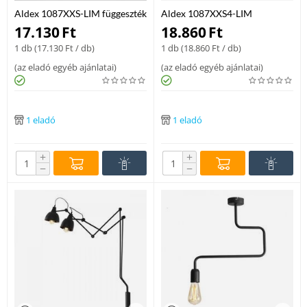
Aldex 1087XXS-LIM függeszték
Aldex 1087XXS4-LIM
fém / üveg 1 x 40W E14
függeszték fém / üveg 1 x 40W
17.130
Ft
18.860
Ft
E14
1 db (
17.130
Ft
/ db)
1 db (
18.860
Ft
/ db)
(
az eladó egyéb ajánlatai
)
(
az eladó egyéb ajánlatai
)
1 eladó
1 eladó
+
+
−
−