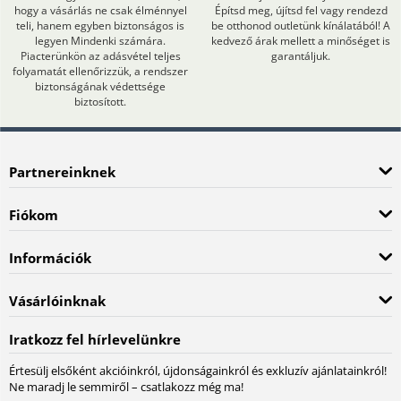
hogy a vásárlás ne csak élménnyel
Építsd meg, újítsd fel vagy rendezd
teli, hanem egyben biztonságos is
be otthonod outletünk kínálatából! A
legyen Mindenki számára.
kedvező árak mellett a minőséget is
Piacterünkön az adásvétel teljes
garantáljuk.
folyamatát ellenőrizzük, a rendszer
biztonságának védettsége
biztosított.
Partnereinknek
Fiókom
Információk
Vásárlóinknak
Iratkozz fel hírlevelünkre
Értesülj elsőként akcióinkról, újdonságainkról és exkluzív ajánlatainkról!
Ne maradj le semmiről – csatlakozz még ma!