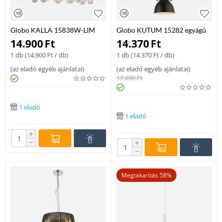
Globo KALLA 15838W-LIM
Globo KUTUM 15282 egyágú
mennyezeti lámpa sárgaréz
függeszték réz fém 1 * E27 max.
14.900
Ft
14.370
Ft
fém 2 * G9 max. 28 W G9 IP20
40 W E27 IP20
1 db (
14.900
Ft
/ db)
1 db (
14.370
Ft
/ db)
(
az eladó egyéb ajánlatai
)
(
az eladó egyéb ajánlatai
)
17.690
Ft
1 eladó
1 eladó
+
−
+
−
Megtakarítás 58%