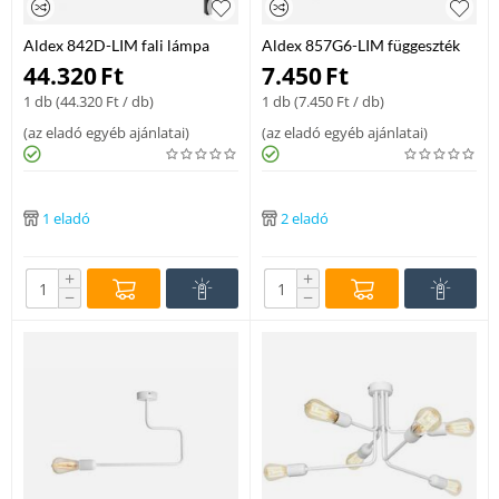
Aldex 842D-LIM fali lámpa
Aldex 857G6-LIM függeszték
fém 2 x max 60 W E27
fém 1 X max 60W E27
44.320
Ft
7.450
Ft
1 db (
44.320
Ft
/ db)
1 db (
7.450
Ft
/ db)
(
az eladó egyéb ajánlatai
)
(
az eladó egyéb ajánlatai
)
1 eladó
2 eladó
+
+
−
−