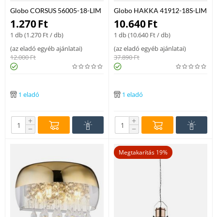
Globo CORSUS 56005-18-LIM
Globo HAKKA 41912-18S-LIM
mennyezeti lámpa nikkel fém
mennyezeti kristálylámpa
1.270
Ft
10.640
Ft
LED - 1 x 16W LED 700 lm
fehér fém 1 * LED max. 18 W
1 db (
1.270
Ft
/ db)
1 db (
10.640
Ft
/ db)
3000 K IP20 A
LED 1600 lm 4000 K IP20 F
(
az eladó egyéb ajánlatai
)
(
az eladó egyéb ajánlatai
)
12.000
Ft
37.890
Ft
1 eladó
1 eladó
+
+
−
−
Megtakarítás 19%