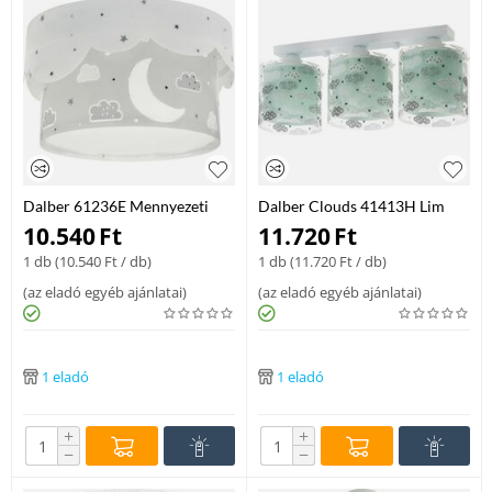
Dalber 61236E Mennyezeti
Dalber Clouds 41413H Lim
Gyereklampa lámpa
Mennyezeti Gyereklampa
10.540
Ft
11.720
Ft
Vilagoskek Muanyag 3Xe27
1 db (
10.540
Ft
/ db)
1 db (
11.720
Ft
/ db)
Max 60W E27 lámpa
(
az eladó egyéb ajánlatai
)
(
az eladó egyéb ajánlatai
)
1 eladó
1 eladó
+
+
−
−