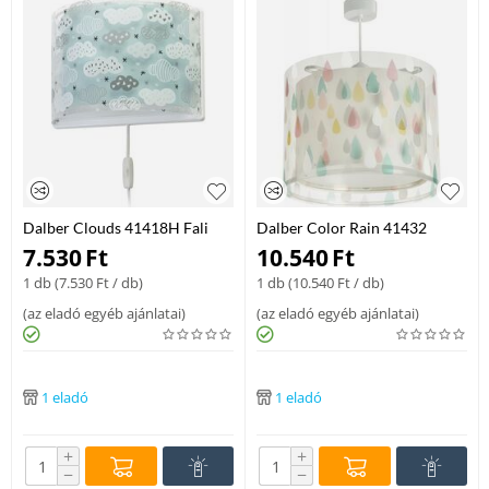
Dalber Clouds 41418H Fali
Dalber Color Rain 41432
Gyereklampa Muanyag E27
Gyerek Fuggesztek Feher
7.530
Ft
10.540
Ft
lámpa
Muanyag 1 X E27 Max 60W
1 db (
7.530
Ft
/ db)
1 db (
10.540
Ft
/ db)
E27 lámpa
(
az eladó egyéb ajánlatai
)
(
az eladó egyéb ajánlatai
)
1 eladó
1 eladó
+
+
−
−