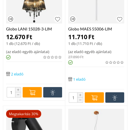
Globo LANI 15028-3-LIM
Globo MAES 55006-LIM
egyágú függeszték króm fém 1
függeszték fehér alumínium
12.670
Ft
11.710
Ft
x E14 max. 40W E14 IP20
LED - 1 x 7W LED 225 lm 3000
1 db (
12.670
Ft
/ db)
1 db (
11.710
Ft
/ db)
K IP20 A
(
az eladó egyéb ajánlatai
)
(
az eladó egyéb ajánlatai
)
27.890
Ft
2 eladó
1 eladó
+
−
+
−
Megtakarítás 30%