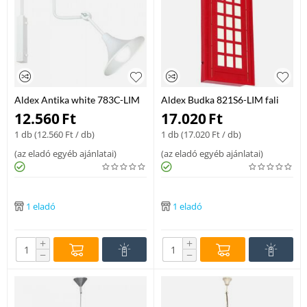
Aldex Antika white 783C-LIM
Aldex Budka 821S6-LIM fali
falikar fehér fém 1 x max 60W
lámpa piros fém 2 x max 25W
12.560
Ft
17.020
Ft
E27 IP20
E14 IP20
1 db (
12.560
Ft
/ db)
1 db (
17.020
Ft
/ db)
(
az eladó egyéb ajánlatai
)
(
az eladó egyéb ajánlatai
)
1 eladó
1 eladó
+
+
−
−