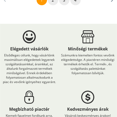
1
2
3
4
Elégedett vásárlók
Minőségi termékek
Elsődleges célunk, hogy vásárlóink
Számunkra kiemelten fontos vevőink
maximálisan elégedettek legyenek
elégedettsége. A piactéren minőségi
szolgáltatásainkkal, árainkkal, az
termékek érhetők el. Termék-, és
általunk forgalmazott termékek
szolgáltatás palettánkat
minőségével. Ennek érdekében
folyamatosan bővítjük.
folyamatosan alkalmazkodunk a
piac és vevőink igényeihez egyaránt.
Megbízható piactér
Kedvezményes árak
Kiemelt figyelmet fordítunk arra,
Vásárolj kedvezményes árakon!