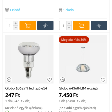
1 eladó
1 eladó
+
+
−
−
Megtakarítás 30%
Globo 10629N led izzó e14
Globo 64368-LIM egyágú
E14 2 .5 W 200 lm 3000 K
függeszték
247
Ft
7.450
Ft
1 db (
247
Ft
/ db)
1 db (
7.450
Ft
/ db)
(
az eladó egyéb ajánlatai
)
(
az eladó egyéb ajánlatai
)