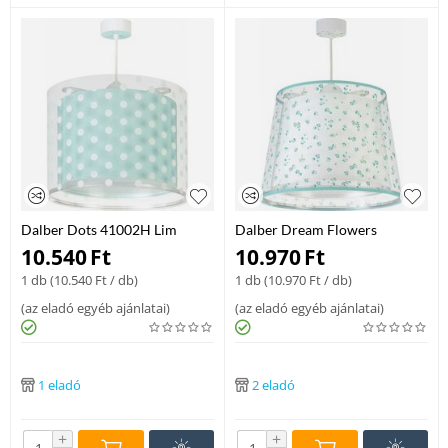
Dalber Dots 41002H Lim
Dalber Dream Flowers
Gyerek Fuggesztek Muanyag
81172H Lim Gyerek
10.540
Ft
10.970
Ft
E27 lámpa
Fuggesztek Muanyag E27
1 db (
10.540
Ft
/ db)
1 db (
10.970
Ft
/ db)
lámpa
(
az eladó egyéb ajánlatai
)
(
az eladó egyéb ajánlatai
)
1 eladó
2 eladó
+
+