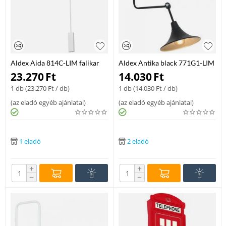
Aldex Aida 814C-LIM falikar
Aldex Antika black 771G1-LIM
fehér fém 1 x max 60W E27
mennyezeti lámpa fekete fém 1
23.270
Ft
14.030
Ft
IP20
x max 60W E27 IP20
1 db (
23.270
Ft
/ db)
1 db (
14.030
Ft
/ db)
(
az eladó egyéb ajánlatai
)
(
az eladó egyéb ajánlatai
)
1 eladó
2 eladó
+
+
−
−