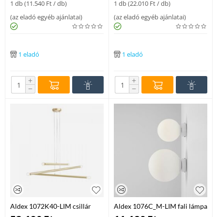
1 db (
11.540
Ft
/ db)
1 db (
22.010
Ft
/ db)
(
az eladó egyéb ajánlatai
)
(
az eladó egyéb ajánlatai
)
1 eladó
1 eladó
+
+
−
−
Aldex 1072K40-LIM csillár
Aldex 1076C_M-LIM fali lámpa
fém 6 x 40W E14
fém / üveg 1 x max 60W E27