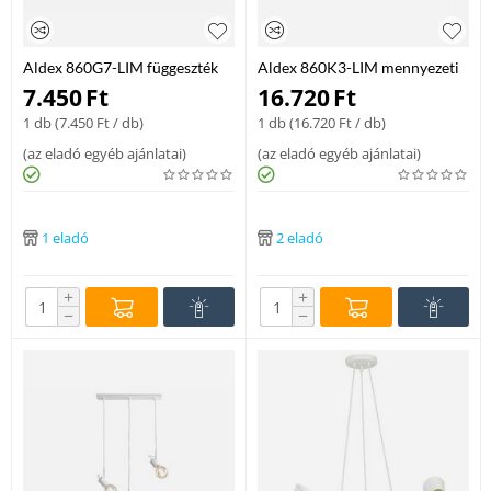
Aldex 860G7-LIM függeszték
Aldex 860K3-LIM mennyezeti
fém 1 X max 60W E27
lámpa fém 6 X max 60W E27
7.450
Ft
16.720
Ft
1 db (
7.450
Ft
/ db)
1 db (
16.720
Ft
/ db)
(
az eladó egyéb ajánlatai
)
(
az eladó egyéb ajánlatai
)
1 eladó
2 eladó
+
+
−
−