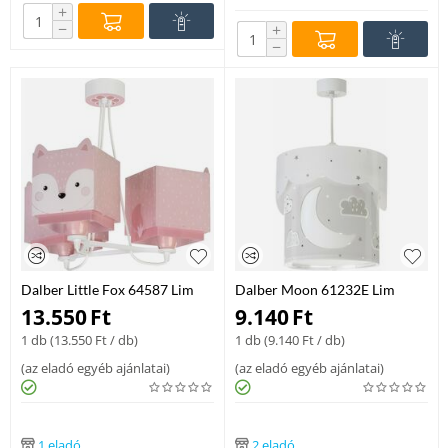
+
−
+
−
Dalber Little Fox 64587 Lim
Dalber Moon 61232E Lim
Csillar Gyerekszobaba
Gyerek Fuggesztek Muanyag
13.550
Ft
9.140
Ft
Muanyag E27 lámpa
E27 lámpa
1 db (
13.550
Ft
/ db)
1 db (
9.140
Ft
/ db)
(
az eladó egyéb ajánlatai
)
(
az eladó egyéb ajánlatai
)
1 eladó
2 eladó