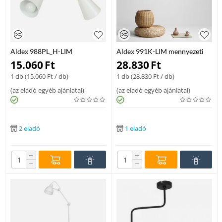
Aldex 988PL_H-LIM
Aldex 991K-LIM mennyezeti
mennyezeti lámpa fém 2 x max
lámpa fém 6 x max 60W E27
15.060
Ft
28.830
Ft
60W E27
1 db (
15.060
Ft
/ db)
1 db (
28.830
Ft
/ db)
(
az eladó egyéb ajánlatai
)
(
az eladó egyéb ajánlatai
)
2 eladó
1 eladó
+
+
−
−