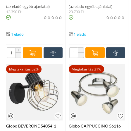
(
az eladó egyéb ajánlatai
)
(
az eladó egyéb ajánlatai
)
12.390
Ft
23.790
Ft
1 eladó
1 eladó
+
+
−
−
Megtakarítás 52%
Megtakarítás 31%
Globo BEVERONE 54054-1-
Globo CAPPUCCINO 56116-
LIM falikar grafit fém 1 * E27
3-LIM mennyezeti lámpa matt