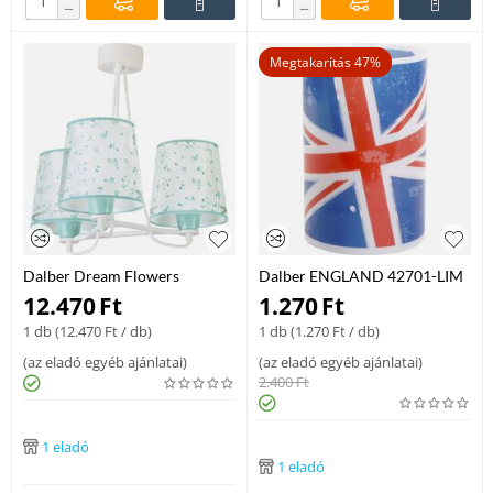
−
−
Megtakarítás 47%
Dalber Dream Flowers
Dalber ENGLAND 42701-LIM
81177H Lim Csillar
gyereklámpa többszínű
12.470
Ft
1.270
Ft
Gyerekszobaba Muanyag E27
műanyag 1xE14 max. 40W E14
1 db (
12.470
Ft
/ db)
1 db (
1.270
Ft
/ db)
lámpa
(
az eladó egyéb ajánlatai
)
(
az eladó egyéb ajánlatai
)
2.400
Ft
1 eladó
1 eladó