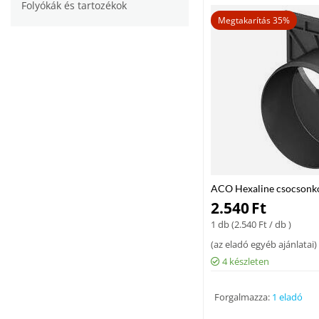
Folyókák és tartozékok
Megtakarítás 35%
ACO Hexaline csocsonk
2.540
Ft
1 db (
2.540
Ft
/ db )
(
az eladó egyéb ajánlatai
)
4 készleten
Forgalmazza:
1 eladó