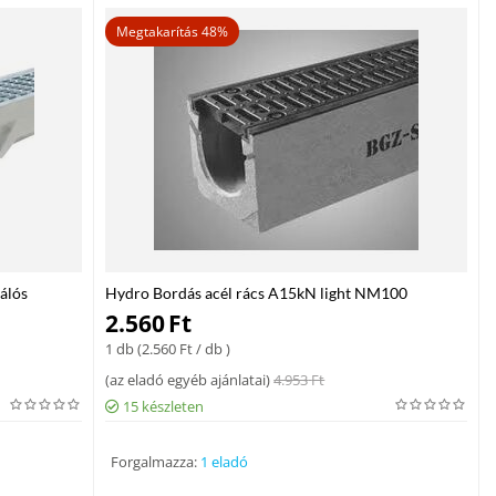
Megtakarítás 48%
álós
Hydro Bordás acél rács A15kN light NM100
10)
1000/124/2
2.560
Ft
1 db (
2.560
Ft
/ db )
(
az eladó egyéb ajánlatai
)
4.953
Ft
15 készleten
Forgalmazza:
1 eladó