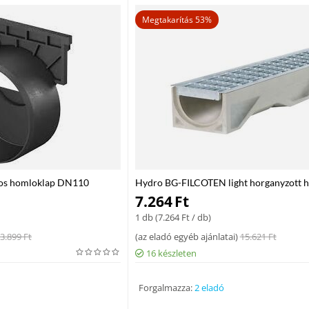
Megtakarítás 53%
os homloklap DN110
Hydro BG-FILCOTEN light horganyzott h
acélrács (B 125 kN, 1000/124/2, RSZ 30/
7.264
Ft
1 db (
7.264
Ft
/ db)
3.899
Ft
(
az eladó egyéb ajánlatai
)
15.621
Ft
16 készleten
Forgalmazza:
2 eladó