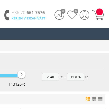
0
0
+36 70
661 7576
0
KÉRJEN VISSZAHÍVÁST
Ft
–
Ft
113126
Ft