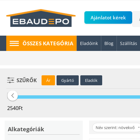
Ajánlatot kérek
ÖSSZES KATEGÓRIA
Eladóink
Blog
Szállítás
SZŰRŐK
Ár
Gyártó
Eladók
2540
Ft
Név szerint: növekvő
Alkategóriák