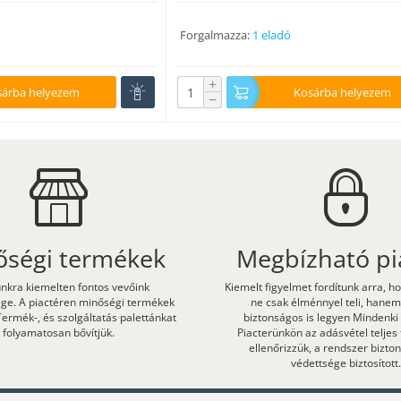
Forgalmazza:
1 eladó
+
sárba helyezem
Kosárba helyezem
−
őségi termékek
Megbízható pi
kra kiemelten fontos vevőink
Kiemelt figyelmet fordítunk arra, h
ége. A piactéren minőségi termékek
ne csak élménnyel teli, hane
Termék-, és szolgáltatás palettánkat
biztonságos is legyen Mindenki
folyamatosan bővítjük.
Piacterünkön az adásvétel teljes
ellenőrizzük, a rendszer bizt
védettsége biztosított.