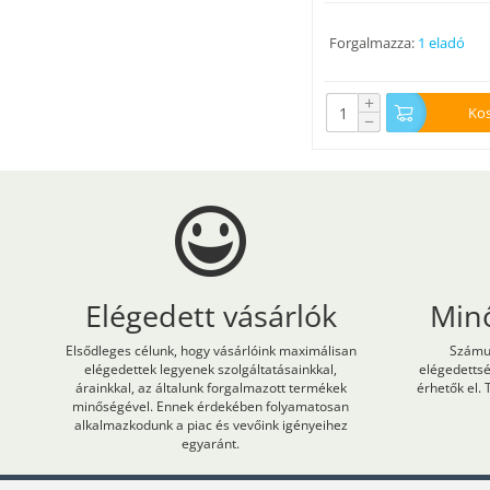
Forgalmazza:
1 eladó
+
Ko
−
Elégedett vásárlók
Min
Elsődleges célunk, hogy vásárlóink maximálisan
Számun
elégedettek legyenek szolgáltatásainkkal,
elégedetts
árainkkal, az általunk forgalmazott termékek
érhetők el. 
minőségével. Ennek érdekében folyamatosan
alkalmazkodunk a piac és vevőink igényeihez
egyaránt.