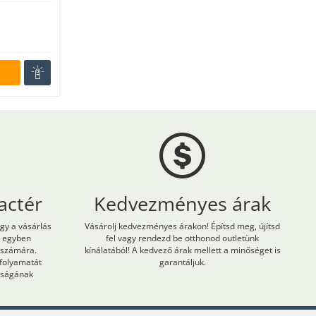
actér
Kedvezményes árak
ogy a vásárlás
Vásárolj kedvezményes árakon! Építsd meg, újítsd
m egyben
fel vagy rendezd be otthonod outletünk
 számára.
kínálatából! A kedvező árak mellett a minőséget is
 folyamatát
garantáljuk.
onságának