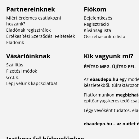
Partnereinknek
Fiókom
Miért érdemes csatlakozni
Bejelentkezés
hozzánk?
Regisztráció
Eladónak regisztrálok
Kívánságlista
Értékesítési Szerződési Feltételek
Összehasonlító lista
Eladóink
Vásárlóinknak
Kik vagyunk mi?
Szállítás
ÉPÍTSD MEG. ÚJÍTSD FEL.
Fizetési módok
GY.I.K.
Az
ebaudepo.hu
egy moder
Lépj velünk kapcsolatba!
készletekből, túlraktározot
Platformunkon
megbízhat
építőanyag-kereskedő csatl
Légy vevőként tudatos, el
ebaudepo.hu – az outlet 
Iratkozz fel hírlevelünkre