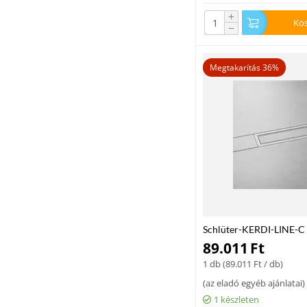
+
Ko
−
Megtakarítás 36%
Schlüter-KERDI-LINE-C 
kombináció, szálcsiszol
89.011
Ft
1 db (
89.011
Ft
/ db)
(
az eladó egyéb ajánlatai
)
1 készleten