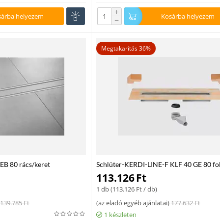
+
sárba helyezem
Kosárba helyezem
−
Megtakarítás 36%
EB 80 rács/keret
Schlüter-KERDI-LINE-F KLF 40 GE 80 fo
t nemesacél, 80 cm
mm
113.126
Ft
1 db (
113.126
Ft
/ db)
139.785
Ft
(
az eladó egyéb ajánlatai
)
177.632
Ft
1 készleten