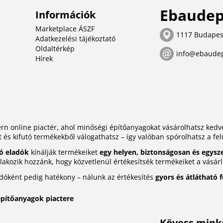
Ebaudep
Információk
Marketplace ÁSZF
1117 Budapes
Adatkezelési tájékoztató
Oldaltérkép
info@ebaude
Hírek
n online piactér, ahol minőségi építőanyagokat vásárolhatsz ke
t és kifutó termékekből válogathatsz – így valóban spórolhatsz a fel
ó eladók
kínálják termékeiket
egy helyen, biztonságosan és egysz
akozik hozzánk, hogy közvetlenül értékesítsék termékeiket a vásár
adóként pedig hatékony – nálunk az értékesítés
gyors és átlátható 
építőanyagok piactere
Kövess minke