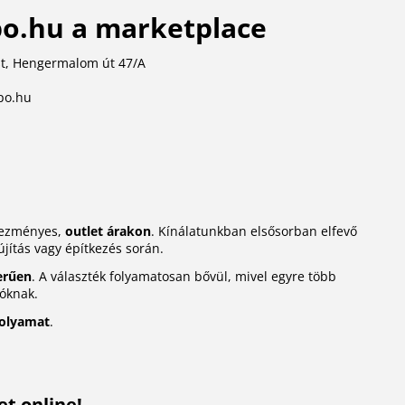
o.hu a marketplace
t, Hengermalom út 47/A
po.hu
dvezményes,
outlet árakon
. Kínálatunkban elsősorban elfevő
újítás vagy építkezés során.
erűen
. A választék folyamatosan bővül, mivel egyre több
lóknak.
folyamat
.
t online!