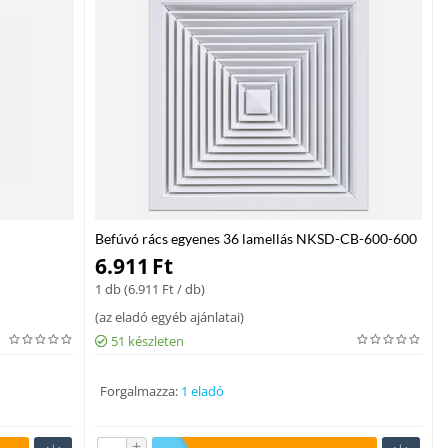
Befúvó rács egyenes 36 lamellás NKSD-CB-600-600
6.911
Ft
1 db (
6.911
Ft
/ db)
(
az eladó egyéb ajánlatai
)
51 készleten
Forgalmazza:
1 eladó
+