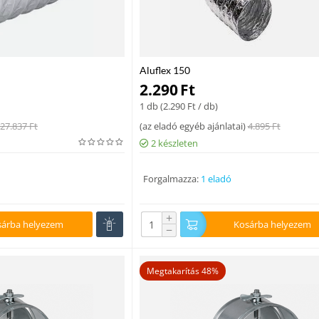
Aluflex 150
2.290
Ft
1 db (
2.290
Ft
/ db)
27.837
Ft
(
az eladó egyéb ajánlatai
)
4.895
Ft
2 készleten
Forgalmazza:
1 eladó
+
sárba helyezem
Kosárba helyezem
−
Megtakarítás 48%