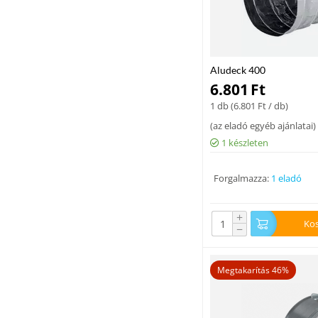
Aludeck 400
6.801
Ft
1 db (
6.801
Ft
/ db)
(
az eladó egyéb ajánlatai
)
1 készleten
Forgalmazza:
1 eladó
+
Ko
−
Megtakarítás 46%