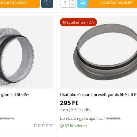
sárba helyezem
Kosárba helyezem
−
Megtakarítás 72%
t gumis ILSL-355
Csatlakozó csonk préselt gumis SEAL IL
295
Ft
1 db (
295
Ft
/ db)
2.785
Ft
(
az eladó egyéb ajánlatai
)
1.072
Ft
57 készleten