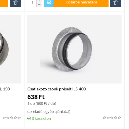
Kosárba helyezem
−
PL-150
Csatlakozó csonk préselt ILS-400
638
Ft
1 db (
638
Ft
/ db)
(
az eladó egyéb ajánlatai
)
3 készleten