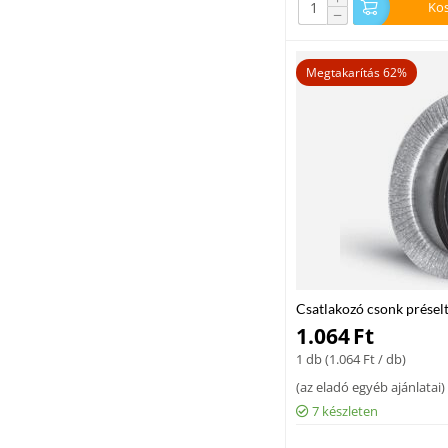
Ko
−
Megtakarítás 62%
Csatlakozó csonk présel
1.064
Ft
1 db (
1.064
Ft
/ db)
(
az eladó egyéb ajánlatai
)
7 készleten