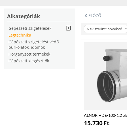
Miért az eBaudepo.hu?
Az
eBaudepo.hu
webshopban megbízható légtechnikai rendszereket talál
Alkategóriák
ELŐZŐ
légellátását!
Gépészeti szigetelések
Név szerint: növekvő
Légtechnika
Gépészeti szigetelést védő
burkolatok, idomok
Horganyzott termékek
Gépészeti kiegészítők
ALNOR HDE-100-1,2 elek
kW
15.730
Ft