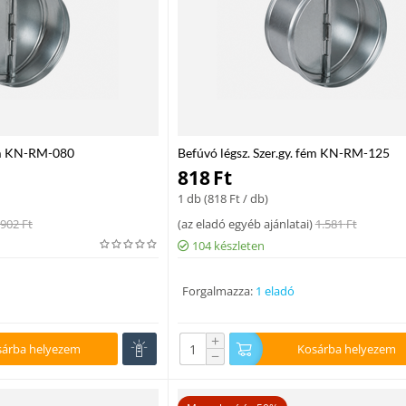
fém KN-RM-080
Befúvó légsz. Szer.gy. fém KN-RM-125
818
Ft
1 db (
818
Ft
/ db)
902
Ft
(
az eladó egyéb ajánlatai
)
1.581
Ft
104 készleten
Forgalmazza:
1 eladó
+
sárba helyezem
Kosárba helyezem
−