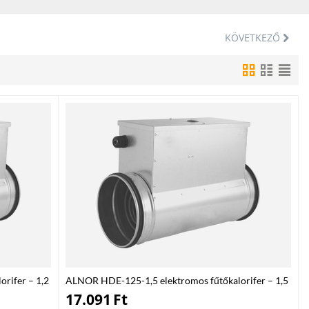
 és biztosítsd otthonod vagy irodád egészséges, hatékony és kényelmes
KÖVETKEZŐ
rifer – 1,2
ALNOR HDE-125-1,5 elektromos fűtőkalorifer – 1,5
kW
17.091
Ft