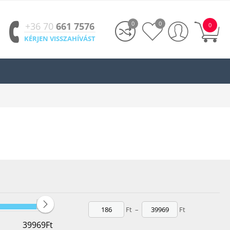
0
0
+36 70
661 7576
0
KÉRJEN VISSZAHÍVÁST
álhatók a
légcsatornák, szellőzők, ventilátorok és kiegészítők
,
iközben energiatakarékos működést biztosítanak.
Ft
–
Ft
39969
Ft
zerű karbantartását.