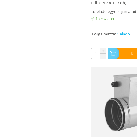
1 db (
15.730
Ft
/ db)
(
az eladó egyéb ajánlatai
)
1 készleten
Forgalmazza:
1 eladó
+
Ko
−