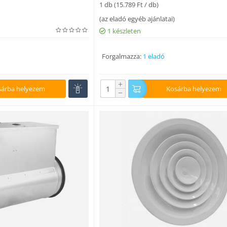
1 db (
15.789
Ft
/ db)
(
az eladó egyéb ajánlatai
)
1 készleten
Forgalmazza:
1 eladó
+
sárba helyezem
Kosárba helyezem
−