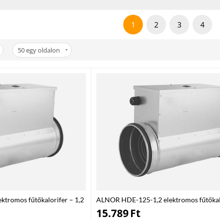
sz gyors szállítással és versenyképes árakkal. Válaszd a profi minőséget,
1
2
3
4
50
egy oldalon
tromos fűtőkalorifer – 1,2
ALNOR HDE-125-1,2 elektromos fűtőkalo
kW
15.789
Ft