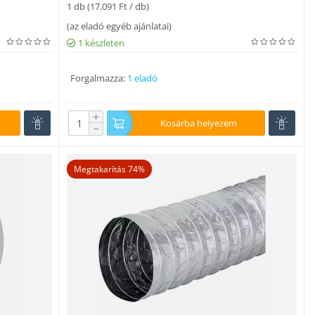
1 db (
17.091
Ft
/ db)
(
az eladó egyéb ajánlatai
)
1 készleten
Forgalmazza:
1 eladó
+
Kosárba helyezem
−
Megtakarítás 74%