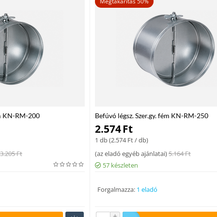
Megtakarítás 50%
fém KN-RM-200
Befúvó légsz. Szer.gy. fém KN-RM-250
2.574
Ft
1 db (
2.574
Ft
/ db)
3.205
Ft
(
az eladó egyéb ajánlatai
)
5.164
Ft
57 készleten
Forgalmazza:
1 eladó
+