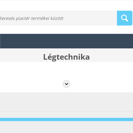
Légtechnika
szellőzés és légáramlás biztosítására. Az
eBaudepo.hu
kínálatában megtal
át minden helyiségben, biztosítva a megfelelő szellőzést és hőkomfortot.
ik a páratartalmat, és hozzájárulnak a levegő minőségének javításához, m
zűrők – biztosítják a rendszerek hosszú távú, megbízható működését és egys