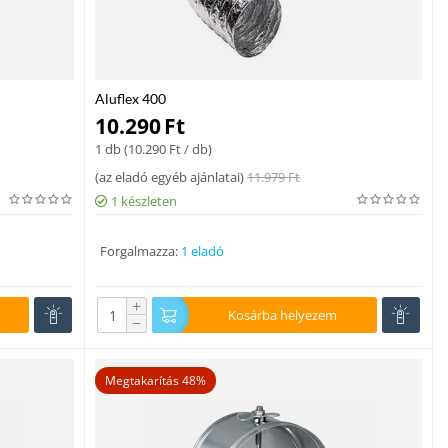
Aluflex 400
10.290
Ft
1 db (
10.290
Ft
/ db)
(
az eladó egyéb ajánlatai
)
11.979
Ft
1 készleten
Forgalmazza:
1 eladó
+
Kosárba helyezem
−
Megtakarítás 48%