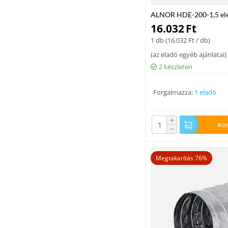
ALNOR HDE-200-1,5 elek
kW
16.032
Ft
1 db (
16.032
Ft
/ db)
(
az eladó egyéb ajánlatai
)
2 készleten
Forgalmazza:
1 eladó
+
Ko
−
Megtakarítás 76%