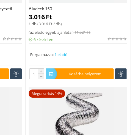
yezeti
Aludeck 150
3.016
Ft
1 db (
3.016
Ft
/ db)
(
az eladó egyéb ajánlatai
)
11.521
Ft
6 készleten
Forgalmazza:
1 eladó
+
Kosárba helyezem
−
Megtakarítás 14%