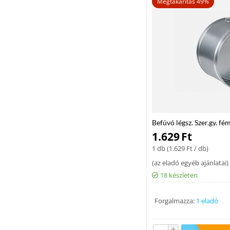
Megtakarítás 49%
Befúvó légsz. Szer.gy. 
1.629
Ft
1 db (
1.629
Ft
/ db)
(
az eladó egyéb ajánlatai
)
18 készleten
Forgalmazza:
1 eladó
+