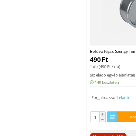
Befúvó légsz. Szer.gy. 
490
Ft
1 db (
490
Ft
/ db)
(
az eladó egyéb ajánlatai
)
149 készleten
Forgalmazza:
1 eladó
+
Ko
−