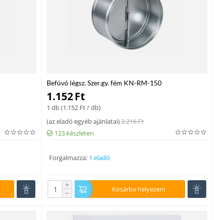
Befúvó légsz. Szer.gy. fém KN-RM-150
1.152
Ft
1 db (
1.152
Ft
/ db)
(
az eladó egyéb ajánlatai
)
2.216
Ft
123 készleten
Forgalmazza:
1 eladó
+
Kosárba helyezem
−