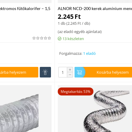
tromos fűtőkalorifer – 1,5
ALNOR NCD-200 kerek alumínium menn
befúvó diffúzor szárnyas szabályzóval
2.245
Ft
1 db (
2.245
Ft
/ db)
(
az eladó egyéb ajánlatai
)
13 készleten
Forgalmazza:
1 eladó
+
sárba helyezem
Kosárba helyezem
−
Megtakarítás 53%