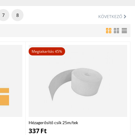
7
8
KÖVETKEZŐ
Megtakarítás 45%
Hézagerősítő csík 25m/tek
337
Ft