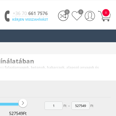
0
0
+36 70
661 7576
0
KÉRJEN VISSZAHÍVÁST
kínálatában
ass
falazóanyagok, betonok, habarcsok, alapozó anyagok és
ár
felújításról
van szó, nálunk minden megtalálható, ami a
stabil és
Ft
–
Ft
527549
Ft