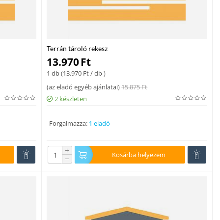
Terrán tároló rekesz
13.970
Ft
1 db (
13.970
Ft
/ db )
(
az eladó egyéb ajánlatai
)
15.875
Ft
2 készleten
Forgalmazza:
1 eladó
+
Kosárba helyezem
−