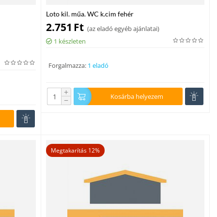
Loto kil. műa. WC k.cim fehér
2.751
Ft
(
az eladó egyéb ajánlatai
)
1 készleten
Forgalmazza:
1 eladó
+
Kosárba helyezem
−
Megtakarítás 12%