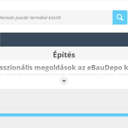
Építés
fesszionális megoldások az eBauDepo 
 ami egy épület biztonságos és tartós megvalósításához szükséges. Válog
t és hosszú élettartamot garantálnak.
felelnek a legszigorúbb
építőipari szabványoknak
. Akár
új építésről
, ak
 szakértelem az alapja mindennek!