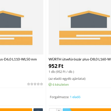
lus-D6,0 L110-WL50 mm
WÜRTH ütvefúrószár plus-D8,0 L160-
952
Ft
1 db (
952
Ft
/ db )
(
az eladó egyéb ajánlatai
)
6 készleten
Forgalmazza:
1 eladó
+