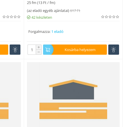
25 fm (
13
Ft
/ fm)
(
az eladó egyéb ajánlatai
)
617
Ft
42 készleten
Forgalmazza:
1 eladó
+
Kosárba helyezem
−