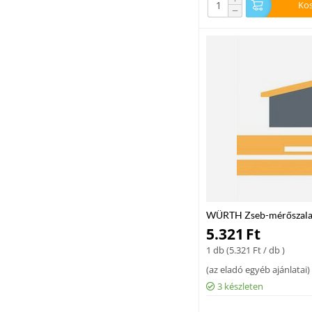
Ko
−
WÜRTH Zseb-mérőszal
5.321
Ft
1 db (
5.321
Ft
/ db )
(
az eladó egyéb ajánlatai
)
3 készleten