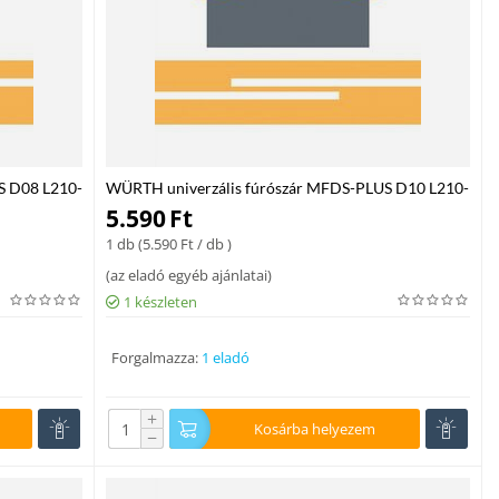
S D08 L210-
WÜRTH univerzális fúrószár MFDS-PLUS D10 L210-
WL150 mm
5.590
Ft
1 db (
5.590
Ft
/ db )
(
az eladó egyéb ajánlatai
)
1 készleten
Forgalmazza:
1 eladó
+
Kosárba helyezem
−