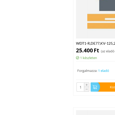
WDT1-R,DE77,KV-125,2
25.400
Ft
(
az eladó
1 készleten
Forgalmazza:
1 eladó
+
Ko
−