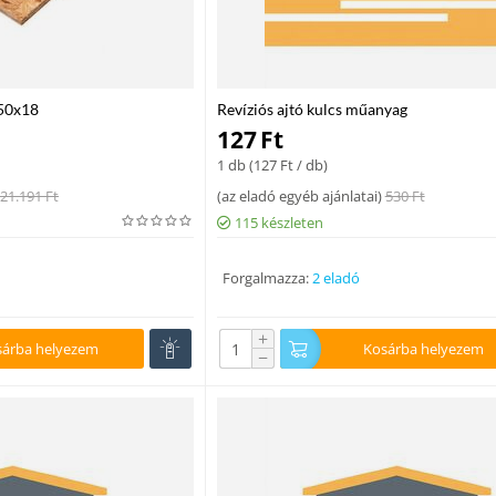
250x18
Revíziós ajtó kulcs műanyag
127
Ft
1 db (
127
Ft
/ db)
21.191
Ft
(
az eladó egyéb ajánlatai
)
530
Ft
115 készleten
Forgalmazza:
2 eladó
+
sárba helyezem
Kosárba helyezem
−