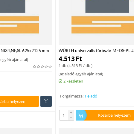
Ni34,NF,SL 625x2125 mm
WÜRTH univerzális fúrószár MFDS-PLU
WL150 mm
4.513
Ft
 egyéb ajánlatai
)
1 db (
4.513
Ft
/ db )
(
az eladó egyéb ajánlatai
)
2 készleten
Forgalmazza:
1 eladó
sárba helyezem
+
Kosárba helyezem
−