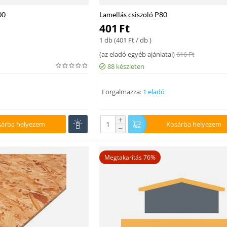
00
Lamellás csiszoló P80
401
Ft
1 db (
401
Ft
/ db )
(
az eladó egyéb ajánlatai
)
616
Ft
88 készleten
Forgalmazza:
1 eladó
+
sárba helyezem
Kosárba helyezem
−
Megtakarítás 76%