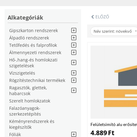
Alkategóriák
ELŐZŐ
Gipszkarton rendszerek
Név szerint: növekvő
Álpadló rendszerek
Tetőfedés és falprofilok
Álmennyezeti rendszerek
Hő-,hang-és homlokzati
szigetelések
Vízszigetelés
Rögzítéstechnikai termékek
Ragasztók, glettek,
habarcsok
Szerelt homlokzatok
Falazóanyagok-
szerkezetépítés
Kéményrendszerek és
Felületsimító alu erősít
kiegészítők
4.889
Ft
Fóliák