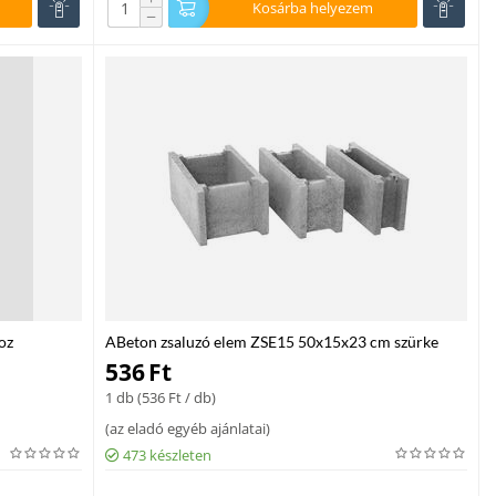
Kosárba helyezem
−
oz
ABeton zsaluzó elem ZSE15 50x15x23 cm szürke
536
Ft
1 db (
536
Ft
/ db)
(
az eladó egyéb ajánlatai
)
473 készleten