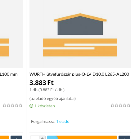
WL100 mm
WÜRTH ütvefúrószár plus-Q-LV D10,0 L265-AL200
mm
3.883
Ft
1 db (
3.883
Ft
/ db )
(
az eladó egyéb ajánlatai
)
1 készleten
Forgalmazza:
1 eladó
+