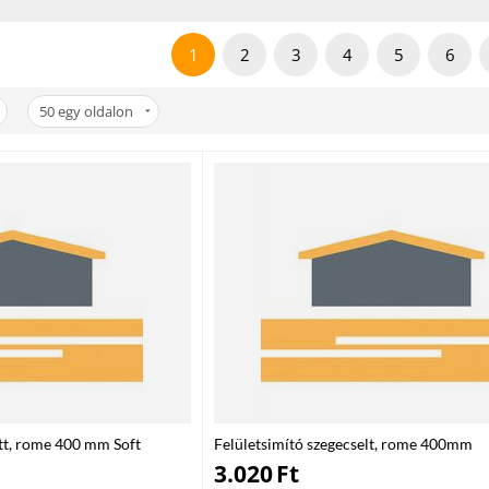
1
2
3
4
5
6
50
egy oldalon
ett, rome 400 mm Soft
Felületsimító szegecselt, rome 400mm
3.020
Ft