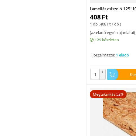
Lamellás csiszoló 125*1
408
Ft
1 db (
408
Ft
/ db )
(
az eladó egyéb ajánlatai
)
129 készleten
Forgalmazza:
1 eladó
+
Ko
−
Megtakarítás 52%