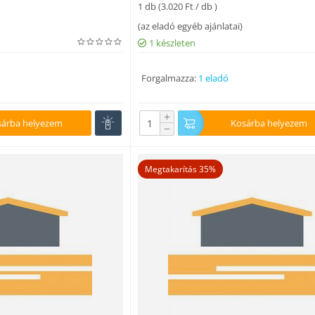
1 db (
3.020
Ft
/ db )
(
az eladó egyéb ajánlatai
)
1 készleten
Forgalmazza:
1 eladó
+
sárba helyezem
Kosárba helyezem
−
Megtakarítás 35%