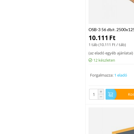
OSB-3 56 db/r. 2500x1
10.111
Ft
1 táb (
10.111
Ft
/ táb)
(
az eladó egyéb ajánlatai
)
12 készleten
Forgalmazza:
1 eladó
+
Ko
−