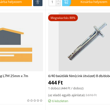
sárba helyezem
Kosárba helyezem
−
Megtakarítás 88%
ag L7M 25mm x 7m
6/40 beütőék fém(cink ötvözet) 8 db/dob
444
Ft
1 doboz (
444
Ft
/ doboz)
(
az eladó egyéb ajánlatai
)
3.616
Ft
6 készleten