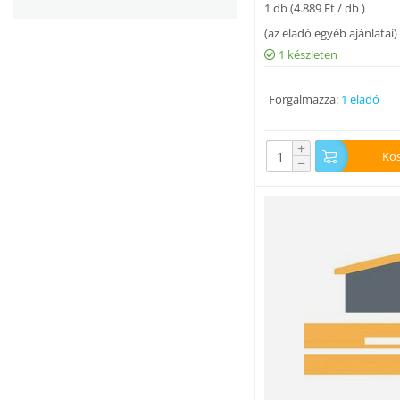
1 db (
4.889
Ft
/ db )
(
az eladó egyéb ajánlatai
)
1 készleten
Forgalmazza:
1 eladó
+
Ko
−