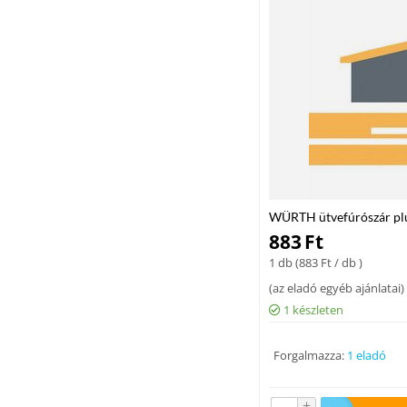
WÜRTH ütvefúrószár p
883
Ft
1 db (
883
Ft
/ db )
(
az eladó egyéb ajánlatai
)
1 készleten
Forgalmazza:
1 eladó
+