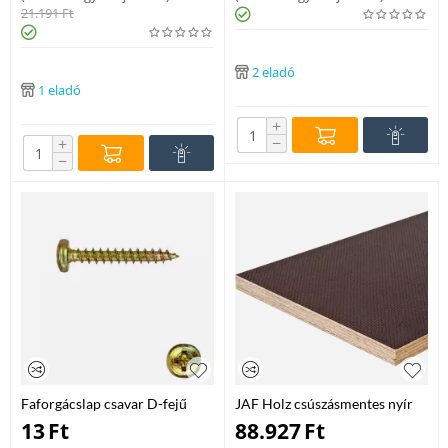
21.191
Ft
2 eladó
1 eladó
+
−
+
−
Faforgácslap csavar D-fejű
JAF Holz csúszásmentes nyír
5x80 mm 200db/dob
rétegelt lemez 18x1500x3000
13
Ft
88.927
Ft
mm