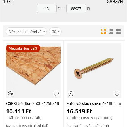
Deszkák, lécek, gerendák, OSB lapok, rétegelt lemezek
13
Ft
88927
Ft
Tartós, időjárásálló szerkezeti faanyagok
Ft
–
Ft
Fenntartható forrásból származó faáruk
Fedezd fel az eBauDepo Faáru kategóriáját – természetes, erős
és megbízható alapanyagok minden projekthez!
Név szerint: növekvő
50
Megtakarítás 52%
OSB-3 56 db/r. 2500x1250x18
Faforgácslap csavar 6x180 mm
100db/dob
10.111
Ft
16.519
Ft
1 táb (
10.111
Ft
/ táb)
1 doboz (
16.519
Ft
/ doboz)
(
az eladó egyéb ajánlatai
)
(
az eladó egyéb ajánlatai
)