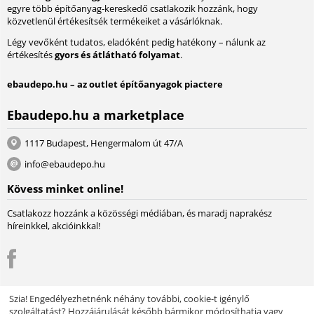
egyre több építőanyag-kereskedő csatlakozik hozzánk, hogy
közvetlenül értékesítsék termékeiket a vásárlóknak.
Légy vevőként tudatos, eladóként pedig hatékony – nálunk az
értékesítés
gyors és átlátható folyamat
.
ebaudepo.hu – az outlet építőanyagok piactere
Ebaudepo.hu a marketplace
1117 Budapest, Hengermalom út 47/A
info@ebaudepo.hu
Kövess minket online!
Csatlakozz hozzánk a közösségi médiában, és maradj naprakész
híreinkkel, akcióinkkal!
Szia! Engedélyezhetnénk néhány további, cookie-t igénylő
szolgáltatást? Hozzájárulását később bármikor módosíthatja vagy
© 2004 - 2026 Lambda Systeme Kft.. A piactér motorja:
Multi-Vendor -