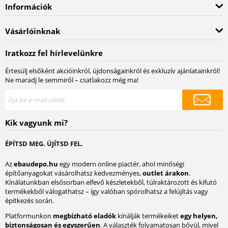
Információk
Vásárlóinknak
Iratkozz fel hírlevelünkre
Értesülj elsőként akcióinkról, újdonságainkról és exkluzív ajánlatainkról!
Ne maradj le semmiről – csatlakozz még ma!
Kik vagyunk mi?
ÉPÍTSD MEG. ÚJÍTSD FEL.
Az
ebaudepo.hu
egy modern online piactér, ahol minőségi
építőanyagokat vásárolhatsz kedvezményes,
outlet árakon
.
Kínálatunkban elsősorban elfevő készletekből, túlraktározott és kifutó
termékekből válogathatsz – így valóban spórolhatsz a felújítás vagy
építkezés során.
Platformunkon
megbízható eladók
kínálják termékeiket
egy helyen,
biztonságosan és egyszerűen
. A választék folyamatosan bővül, mivel