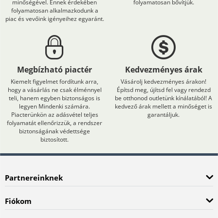
minőségével. Ennek érdekében
folyamatosan bővítjük.
folyamatosan alkalmazkodunk a
piac és vevőink igényeihez egyaránt.
Megbízható piactér
Kedvezményes árak
Kiemelt figyelmet fordítunk arra,
Vásárolj kedvezményes árakon!
hogy a vásárlás ne csak élménnyel
Építsd meg, újítsd fel vagy rendezd
teli, hanem egyben biztonságos is
be otthonod outletünk kínálatából! A
legyen Mindenki számára.
kedvező árak mellett a minőséget is
Piacterünkön az adásvétel teljes
garantáljuk.
folyamatát ellenőrizzük, a rendszer
biztonságának védettsége
biztosított.
Partnereinknek
Fiókom