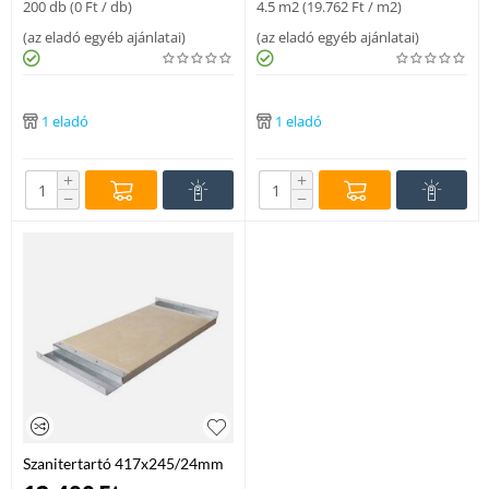
200 db (
0
Ft
/ db)
4.5 m2 (
19.762
Ft
/ m2)
(
az eladó egyéb ajánlatai
)
(
az eladó egyéb ajánlatai
)
1 eladó
1 eladó
+
+
−
−
Szanitertartó 417x245/24mm