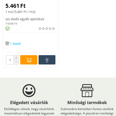
kagylóhéj árnyalat
5.461
Ft
1 m2 (
5.461
Ft
/ m2)
(
az eladó egyéb ajánlatai
)
7.696
Ft
1 eladó
+
−
Elégedett vásárlók
Minőségi termékek
Elsődleges célunk, hogy vásárlóink
Számunkra kiemelten fontos vevőink
maximálisan elégedettek legyenek
elégedettsége. A piactéren minőségi