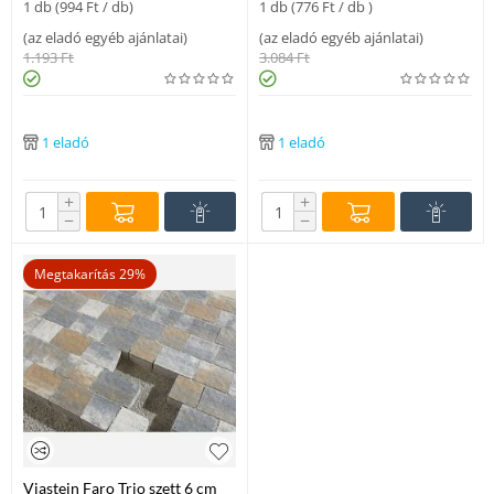
1 db (
994
Ft
/ db)
1 db (
776
Ft
/ db )
(
az eladó egyéb ajánlatai
)
(
az eladó egyéb ajánlatai
)
1.193
Ft
3.084
Ft
1 eladó
1 eladó
+
+
−
−
Megtakarítás 29%
Viastein Faro Trio szett 6 cm