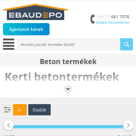
+36 70
661 7576
KÉRJEN VISSZAHÍVÁST
Ajánlatot kérek
Beton termékek
Kerti betontermékek
A
kerti betontermékek
tartós és esztétikus megoldásokat kínálnak
kerted, teraszod és udvarod kialakításához. Az
eBaudepo.hu
kínálatában megtalálhatók a
járdalapok, kerti szegélyek, lépcsők,
támfalak és egyéb beton kiegészítők
, amelyek ellenállnak az
időjárás viszontagságainak és hosszú távon biztosítják a kert praktikus
Ár
Eladók
és rendezett megjelenését.
Tartós és időjárásálló
A betontermékek magas minőségű anyagokból készülnek, így
ellenállnak a fagy, eső, szél és napsugárzás hatásainak, biztosítva a
hosszú élettartamot.