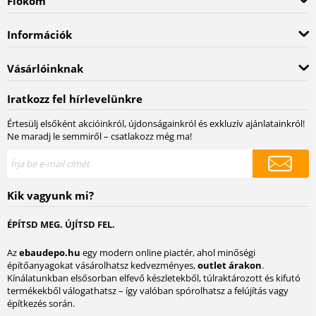
Fiókom
Információk
Vásárlóinknak
Iratkozz fel hírlevelünkre
Értesülj elsőként akcióinkról, újdonságainkról és exkluzív ajánlatainkról!
Ne maradj le semmiről – csatlakozz még ma!
Kik vagyunk mi?
ÉPÍTSD MEG. ÚJÍTSD FEL.
Az
ebaudepo.hu
egy modern online piactér, ahol minőségi
építőanyagokat vásárolhatsz kedvezményes,
outlet árakon
.
Kínálatunkban elsősorban elfevő készletekből, túlraktározott és kifutó
termékekből válogathatsz – így valóban spórolhatsz a felújítás vagy
építkezés során.