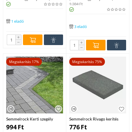
1.384
Ft
1 eladó
3 eladó
+
−
+
−
Megtakarítás 17%
Megtakarítás 75%
Semmelrock Kerti szegély
Semmelrock Rivago kerítés
szürke íves 100x25x5
elem szürke 47/27/5 fedlap
994
Ft
776
Ft