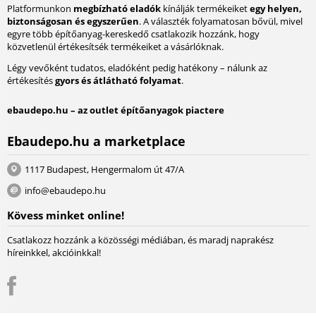
Platformunkon
megbízható eladók
kínálják termékeiket
egy helyen,
biztonságosan és egyszerűen
. A választék folyamatosan bővül, mivel
egyre több építőanyag-kereskedő csatlakozik hozzánk, hogy
közvetlenül értékesítsék termékeiket a vásárlóknak.
Légy vevőként tudatos, eladóként pedig hatékony – nálunk az
értékesítés
gyors és átlátható folyamat
.
ebaudepo.hu – az outlet építőanyagok piactere
Ebaudepo.hu a marketplace
1117 Budapest, Hengermalom út 47/A
info@ebaudepo.hu
Kövess minket online!
Csatlakozz hozzánk a közösségi médiában, és maradj naprakész
híreinkkel, akcióinkkal!