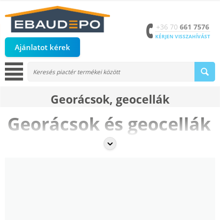
+36 70
661 7576
KÉRJEN VISSZAHÍVÁST
Ajánlatot kérek
Georácsok, geocellák
Georácsok és geocellák
A
georácsok és geocellák
fejlett geotechnikai megoldásokat kínálnak
talajstabilizáláshoz, útépítéshez, töltésekhez és lejtők védelméhez.
Ezek az anyagok nagy teherbírásúak, ellenállóak és hosszú távon
biztosítják a talajrétegek stabil, tartós szerkezetét. Az
eBaudepo.hu
széles választékban kínálja a különböző típusú georácsokat és
geocellákat mind lakossági, mind ipari felhasználásra.
Georácsok – nagy teherbírású
szerkezetekhez
A
georácsok
kiváló merevségüknek és húzószilárdságuknak