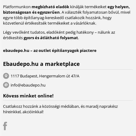
Platformunkon
megbízható eladók
kínálják termékeiket
egy helyen,
biztonságosan és egyszerűen
. A választék folyamatosan bővül, mivel
egyre több építőanyag-kereskedő csatlakozik hozzánk, hogy
közvetlenül értékesítsék termékeiket a vásárlóknak.
Légy vevőként tudatos, eladóként pedig hatékony – nálunk az
értékesítés
gyors és átlátható folyamat
.
ebaudepo.hu – az outlet építőanyagok piactere
Ebaudepo.hu a marketplace
1117 Budapest, Hengermalom út 47/A
info@ebaudepo.hu
Kövess minket online!
Csatlakozz hozzánk a közösségi médiában, és maradj naprakész
híreinkkel, akcióinkkal!