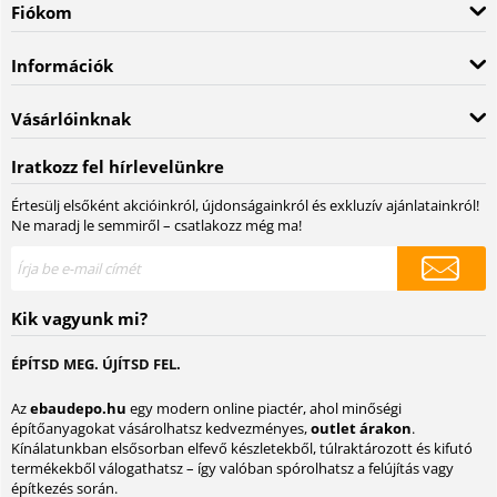
Fiókom
Információk
Vásárlóinknak
Iratkozz fel hírlevelünkre
Értesülj elsőként akcióinkról, újdonságainkról és exkluzív ajánlatainkról!
Ne maradj le semmiről – csatlakozz még ma!
Kik vagyunk mi?
ÉPÍTSD MEG. ÚJÍTSD FEL.
Az
ebaudepo.hu
egy modern online piactér, ahol minőségi
építőanyagokat vásárolhatsz kedvezményes,
outlet árakon
.
Kínálatunkban elsősorban elfevő készletekből, túlraktározott és kifutó
termékekből válogathatsz – így valóban spórolhatsz a felújítás vagy
építkezés során.