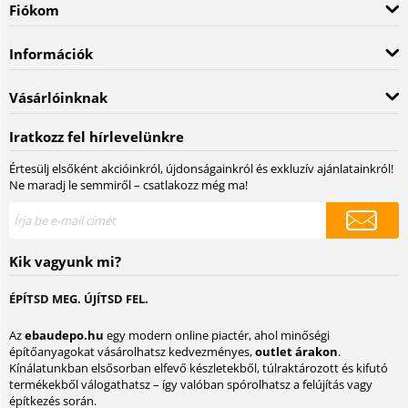
Fiókom
Információk
Vásárlóinknak
Iratkozz fel hírlevelünkre
Értesülj elsőként akcióinkról, újdonságainkról és exkluzív ajánlatainkról!
Ne maradj le semmiről – csatlakozz még ma!
Kik vagyunk mi?
ÉPÍTSD MEG. ÚJÍTSD FEL.
Az
ebaudepo.hu
egy modern online piactér, ahol minőségi
építőanyagokat vásárolhatsz kedvezményes,
outlet árakon
.
Kínálatunkban elsősorban elfevő készletekből, túlraktározott és kifutó
termékekből válogathatsz – így valóban spórolhatsz a felújítás vagy
építkezés során.