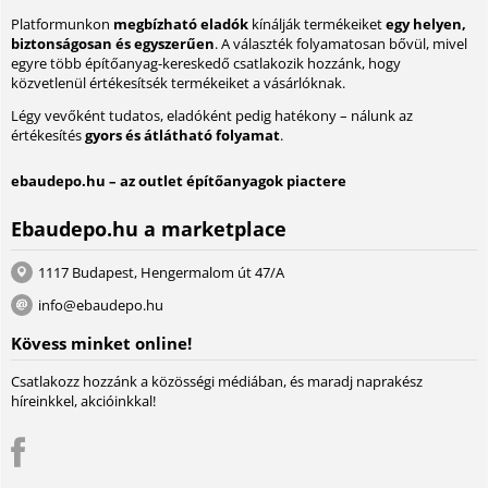
Platformunkon
megbízható eladók
kínálják termékeiket
egy helyen,
biztonságosan és egyszerűen
. A választék folyamatosan bővül, mivel
egyre több építőanyag-kereskedő csatlakozik hozzánk, hogy
közvetlenül értékesítsék termékeiket a vásárlóknak.
Légy vevőként tudatos, eladóként pedig hatékony – nálunk az
értékesítés
gyors és átlátható folyamat
.
ebaudepo.hu – az outlet építőanyagok piactere
Ebaudepo.hu a marketplace
1117 Budapest, Hengermalom út 47/A
info@ebaudepo.hu
Kövess minket online!
Csatlakozz hozzánk a közösségi médiában, és maradj naprakész
híreinkkel, akcióinkkal!