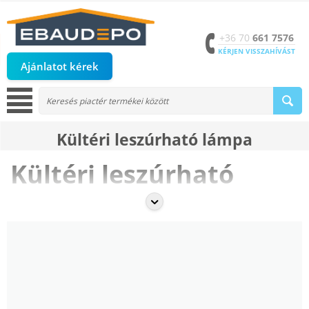
+36 70
661 7576
KÉRJEN VISSZAHÍVÁST
Ajánlatot kérek
Kültéri leszúrható lámpa
Kültéri leszúrható
lámpák
A
kültéri leszúrható lámpák
praktikus és dekoratív világítási
megoldást kínálnak kertbe, virágágyásokhoz, útvonalakhoz vagy
teraszok mellé. Az
eBaudepo.hu
kínálatában megtalálhatók a
LED és
dekoratív kültéri leszúrható lámpák
, amelyek tartósak,
időjárásállóak és könnyen telepíthetők.
Egyszerű telepítés és mobilitás
A leszúrható lámpák könnyen elhelyezhetők a földbe, így könnyen