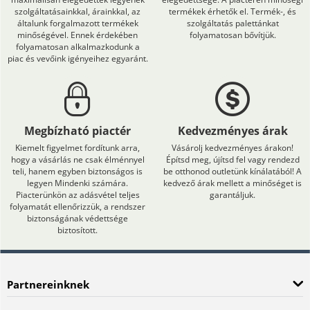
szolgáltatásainkkal, árainkkal, az
termékek érhetők el. Termék-, és
általunk forgalmazott termékek
szolgáltatás palettánkat
minőségével. Ennek érdekében
folyamatosan bővítjük.
folyamatosan alkalmazkodunk a
piac és vevőink igényeihez egyaránt.
Megbízható piactér
Kedvezményes árak
Kiemelt figyelmet fordítunk arra,
Vásárolj kedvezményes árakon!
hogy a vásárlás ne csak élménnyel
Építsd meg, újítsd fel vagy rendezd
teli, hanem egyben biztonságos is
be otthonod outletünk kínálatából! A
legyen Mindenki számára.
kedvező árak mellett a minőséget is
Piacterünkön az adásvétel teljes
garantáljuk.
folyamatát ellenőrizzük, a rendszer
biztonságának védettsége
biztosított.
Partnereinknek