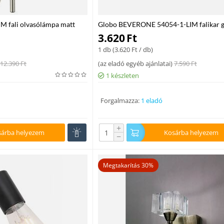
 fali olvasólámpa matt
Globo BEVERONE 54054-1-LIM falikar gr
 40 W E14 IP20
E27 max. 40 W E27 IP20
3.620
Ft
1 db (
3.620
Ft
/ db)
12.390
Ft
(
az eladó egyéb ajánlatai
)
7.590
Ft
1 készleten
Forgalmazza:
1 eladó
+
sárba helyezem
Kosárba helyezem
−
Megtakarítás 30%