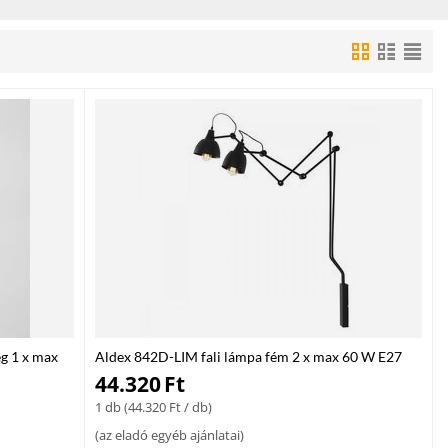
tsd otthonod vagy irodád stílusos, energiatakarékos és praktikus
g 1 x max
Aldex 842D-LIM fali lámpa fém 2 x max 60 W E27
44.320
Ft
1 db (
44.320
Ft
/ db)
(
az eladó egyéb ajánlatai
)