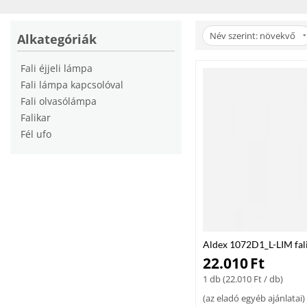
Miért az eBaudepo.hu?
Az
eBaudepo.hu
webshopban megbízható fali lámpákat találsz gyors szá
Név szerint: növekvő
Alkategóriák
világítását!
Fali éjjeli lámpa
Fali lámpa kapcsolóval
Fali olvasólámpa
Falikar
Fél ufo
Aldex 1072D1_L-LIM fal
22.010
Ft
1 db (
22.010
Ft
/ db)
(
az eladó egyéb ajánlatai
)