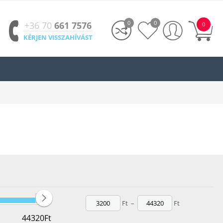
0
0
+36 70
661 7576
0
KÉRJEN VISSZAHÍVÁST
rn és klasszikus fali lámpák
, amelyek stílusos és energiatakarékos
Ft
–
Ft
44320
Ft