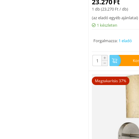
23.270
Ft
1 db (
23.270
Ft
/ db)
(
az eladó egyéb ajánlatai
)
1 készleten
Forgalmazza:
1 eladó
+
Ko
−
Megtakarítás 37%