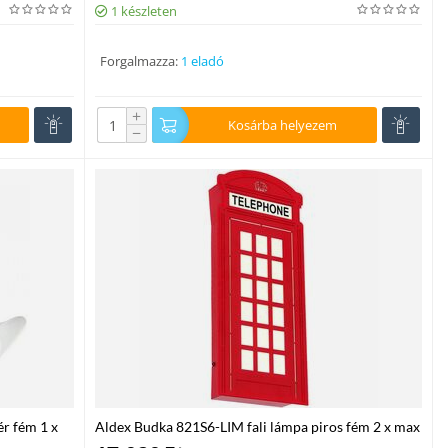
1 készleten
Forgalmazza:
1 eladó
+
Kosárba helyezem
−
ér fém 1 x
Aldex Budka 821S6-LIM fali lámpa piros fém 2 x max
25W E14 IP20