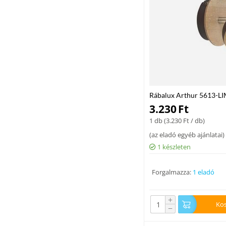
Rábalux Arthur 5613-LI
1x MAX 35 GU10 IP20
3.230
Ft
1 db (
3.230
Ft
/ db)
(
az eladó egyéb ajánlatai
)
1 készleten
Forgalmazza:
1 eladó
+
Ko
−