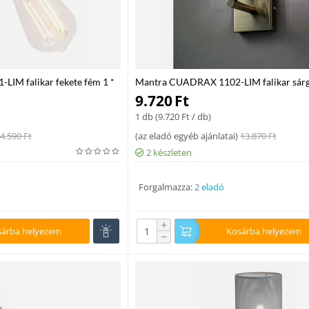
IM falikar fekete fém 1 *
Mantra CUADRAX 1102-LIM falikar sárg
1xG9 max. 33 W G9 IP20
9.720
Ft
1 db (
9.720
Ft
/ db)
4.590
Ft
(
az eladó egyéb ajánlatai
)
13.870
Ft
2 készleten
Forgalmazza:
2 eladó
+
sárba helyezem
Kosárba helyezem
−