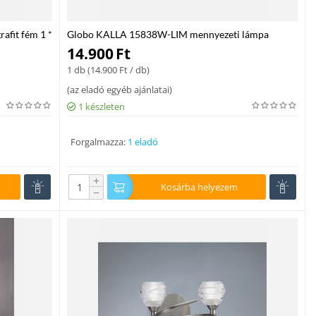
afit fém 1 *
Globo KALLA 15838W-LIM mennyezeti lámpa
sárgaréz fém 2 * G9 max. 28 W G9 IP20
14.900
Ft
1 db (
14.900
Ft
/ db)
(
az eladó egyéb ajánlatai
)
1 készleten
Forgalmazza:
1 eladó
+
Kosárba helyezem
−