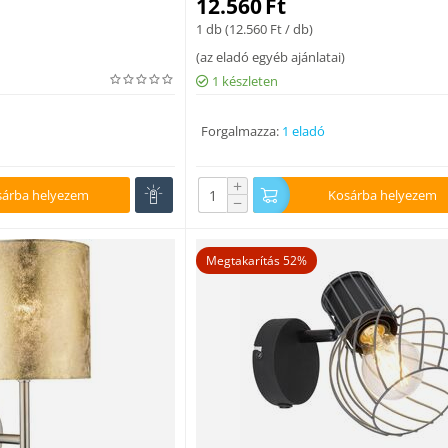
12.560
Ft
1 db (
12.560
Ft
/ db)
(
az eladó egyéb ajánlatai
)
1 készleten
Forgalmazza:
1 eladó
+
sárba helyezem
Kosárba helyezem
−
Megtakarítás 52%