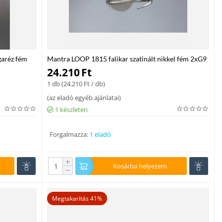
aréz fém
Mantra LOOP 1815 falikar szatinált nikkel fém 2xG9
max. 33W G9
24.210
Ft
1 db (
24.210
Ft
/ db)
(
az eladó egyéb ajánlatai
)
1 készleten
Forgalmazza:
1 eladó
+
Kosárba helyezem
−
Megtakarítás 41%