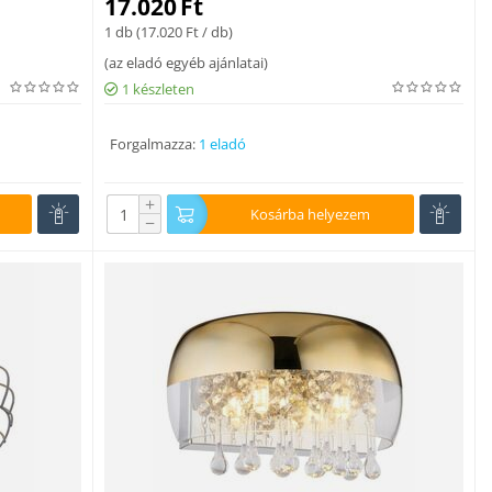
17.020
Ft
1 db (
17.020
Ft
/ db)
(
az eladó egyéb ajánlatai
)
1 készleten
Forgalmazza:
1 eladó
+
Kosárba helyezem
−