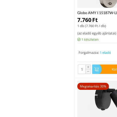
Globo AMY I 15187W-LIM
nikkel fém 1 * E14 max.
7.760
Ft
1 db (
7.760
Ft
/ db)
(
az eladó egyéb ajánlatai
)
1 készleten
Forgalmazza:
1 eladó
+
Ko
−
Megtakarítás 30%