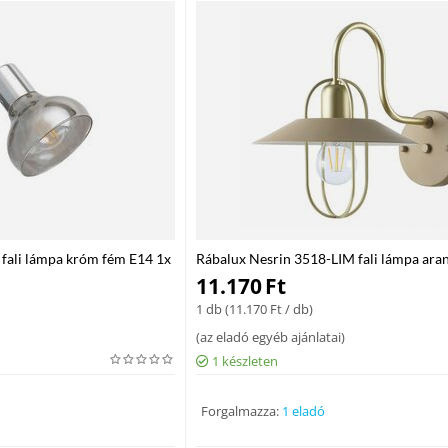
fali lámpa króm fém E14 1x
Rábalux Nesrin 3518-LIM fali lámpa ara
1x MAX 40 E27 IP20
11.170
Ft
1 db (
11.170
Ft
/ db)
(
az eladó egyéb ajánlatai
)
1 készleten
Forgalmazza:
1 eladó