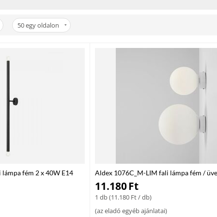
llítással és versenyképes árakkal. Válaszd a profi megoldásokat, és biztosí
50
egy oldalon
i lámpa fém 2 x 40W E14
Aldex 1076C_M-LIM fali lámpa fém / üve
60W E27
11.180
Ft
1 db (
11.180
Ft
/ db)
(
az eladó egyéb ajánlatai
)