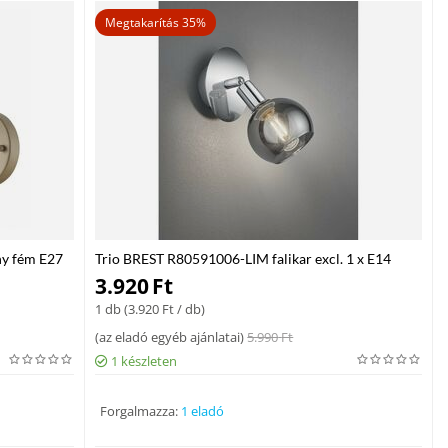
Megtakarítás 35%
ny fém E27
Trio BREST R80591006-LIM falikar excl. 1 x E14
3.920
Ft
1 db (
3.920
Ft
/ db)
(
az eladó egyéb ajánlatai
)
5.990
Ft
1 készleten
Forgalmazza:
1 eladó