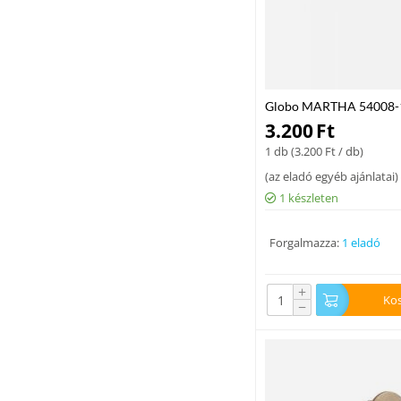
Globo MARTHA 54008-1-L
E27 max. 60 W E27 IP20
3.200
Ft
1 db (
3.200
Ft
/ db)
(
az eladó egyéb ajánlatai
)
1 készleten
Forgalmazza:
1 eladó
+
Ko
−