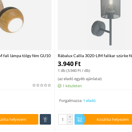
M fali lámpa tölgy fém GU10
Rábalux Callia 3020-LIM falikar szürke 
MAX 25 E14 IP20
3.940
Ft
1 db (
3.940
Ft
/ db)
(
az eladó egyéb ajánlatai
)
1 készleten
Forgalmazza:
1 eladó
+
sárba helyezem
Kosárba helyezem
−