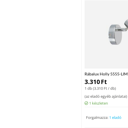
Rábalux Holly 5555-LIM 
MAX 40 E14 IP20
3.310
Ft
1 db (
3.310
Ft
/ db)
(
az eladó egyéb ajánlatai
)
1 készleten
Forgalmazza:
1 eladó