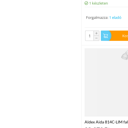
1 készleten
Forgalmazza:
1 eladó
+
Ko
−
Aldex Aida 814C-LIM fal
E27 IP20