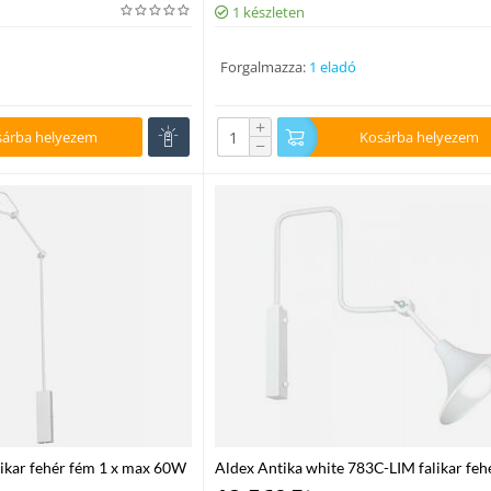
1 készleten
Forgalmazza:
1 eladó
+
sárba helyezem
Kosárba helyezem
−
ikar fehér fém 1 x max 60W
Aldex Antika white 783C-LIM falikar feh
max 60W E27 IP20