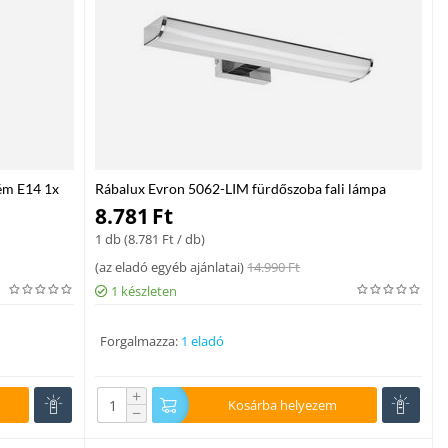
fém E14 1x
Rábalux Evron 5062-LIM fürdőszoba fali lámpa
króm fém LED 5 400 lm 4000 K IP44 F
8.781
Ft
1 db (
8.781
Ft
/ db)
(
az eladó egyéb ajánlatai
)
14.990
Ft
1 készleten
Forgalmazza:
1 eladó
+
Kosárba helyezem
−