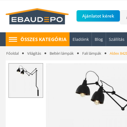
Ajánlatot kérek
ÖSSZES KATEGÓRIA
Eladóink
Blog
Szállítás
Főoldal
Világítás
Beltéri lámpák
Fali lámpák
Aldex 842