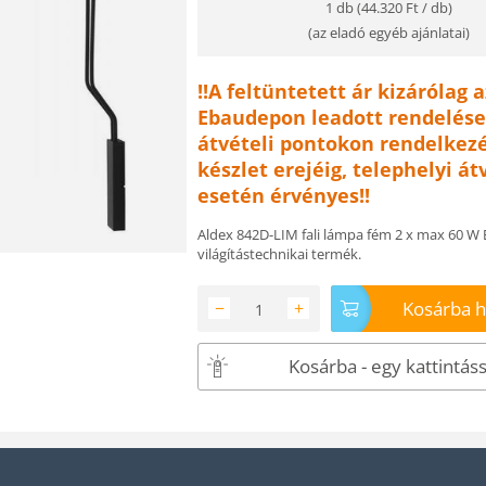
1 db (
44.320
Ft
/ db)
(
az eladó egyéb ajánlatai
)
!!A feltüntetett ár kizárólag a
Ebaudepon leadott rendelése
átvételi pontokon rendelkezé
készlet erejéig, telephelyi át
esetén érvényes!!
Aldex 842D-LIM fali lámpa fém 2 x max 60 W E
világítástechnikai termék.
Kosárba 
−
+
Kosárba - egy kattintáss