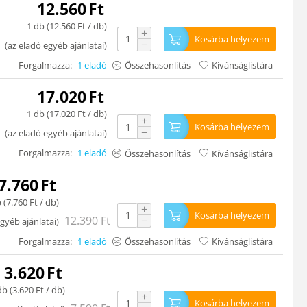
12.560
Ft
1 db (
12.560
Ft
/ db)
+
Kosárba helyezem
−
(
az eladó egyéb ajánlatai
)
Forgalmazza:
1 eladó
Összehasonlítás
Kívánságlistára
17.020
Ft
1 db (
17.020
Ft
/ db)
+
Kosárba helyezem
−
(
az eladó egyéb ajánlatai
)
Forgalmazza:
1 eladó
Összehasonlítás
Kívánságlistára
7.760
Ft
 (
7.760
Ft
/ db)
+
Kosárba helyezem
12.390
Ft
−
gyéb ajánlatai
)
Forgalmazza:
1 eladó
Összehasonlítás
Kívánságlistára
3.620
Ft
db (
3.620
Ft
/ db)
+
Kosárba helyezem