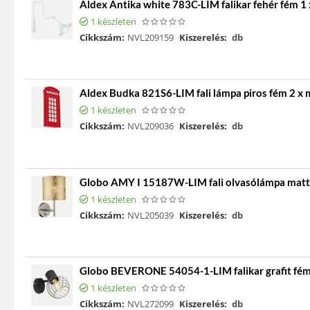
Aldex Antika white 783C-LIM falikar fehér fém 
1 készleten
Cikkszám:
NVL209159
Kiszerelés:
db
Aldex Budka 821S6-LIM fali lámpa piros fém 2 
1 készleten
Cikkszám:
NVL209036
Kiszerelés:
db
Globo AMY I 15187W-LIM fali olvasólámpa matt 
1 készleten
Cikkszám:
NVL205039
Kiszerelés:
db
Globo BEVERONE 54054-1-LIM falikar grafit fém
1 készleten
Cikkszám:
NVL272099
Kiszerelés:
db