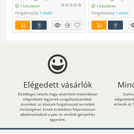
1 készleten
1 készleten
Forgalmazza:
1 eladó
Forgalmazza:
1 eladó
Elégedett vásárlók
Min
Elsődleges célunk, hogy vásárlóink maximálisan
Számun
elégedettek legyenek szolgáltatásainkkal,
elégedetts
árainkkal, az általunk forgalmazott termékek
érhetők el. 
minőségével. Ennek érdekében folyamatosan
alkalmazkodunk a piac és vevőink igényeihez
egyaránt.