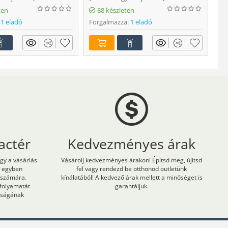
Fo
ten
88 készleten
1 eladó
Forgalmazza:
1 eladó
actér
Kedvezményes árak
ogy a vásárlás
Vásárolj kedvezményes árakon! Építsd meg, újítsd
m egyben
fel vagy rendezd be otthonod outletünk
 számára.
kínálatából! A kedvező árak mellett a minőséget is
 folyamatát
garantáljuk.
onságának