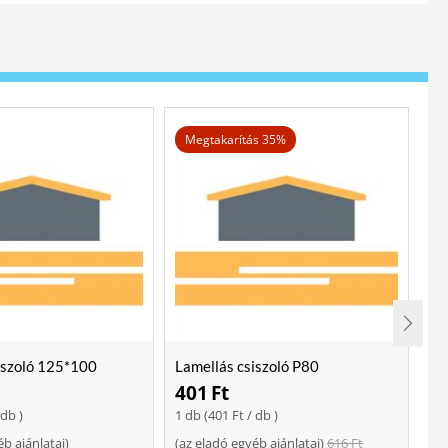
Megtakarítás 35%
iszoló 125*100
Lamellás csiszoló P80
Lo
401
Ft
2
 db )
1 db (
401
Ft
/ db )
ajá
éb ajánlatai
)
(
az eladó egyéb ajánlatai
)
616
Ft