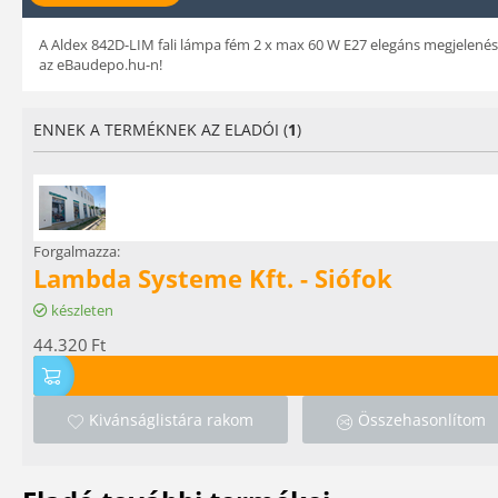
A Aldex 842D-LIM fali lámpa fém 2 x max 60 W E27 elegáns megjelenésé
az eBaudepo.hu-n!
ENNEK A TERMÉKNEK AZ ELADÓI (
1
)
Forgalmazza:
Lambda Systeme Kft. - Siófok
készleten
44.320
Ft
Kivánságlistára rakom
Összehasonlítom