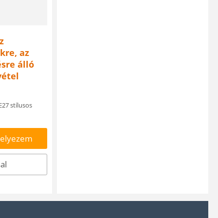
z
kre, az
sre álló
vétel
27 stílusos
helyezem
al