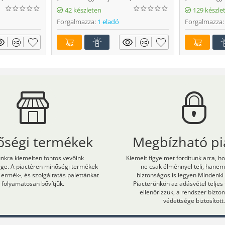
42 készleten
129 készle
Forgalmazza:
1 eladó
Forgalmazza:
őségi termékek
Megbízható pi
kra kiemelten fontos vevőink
Kiemelt figyelmet fordítunk arra, h
ége. A piactéren minőségi termékek
ne csak élménnyel teli, hane
Termék-, és szolgáltatás palettánkat
biztonságos is legyen Mindenki
folyamatosan bővítjük.
Piacterünkön az adásvétel teljes
ellenőrizzük, a rendszer bizt
védettsége biztosított.