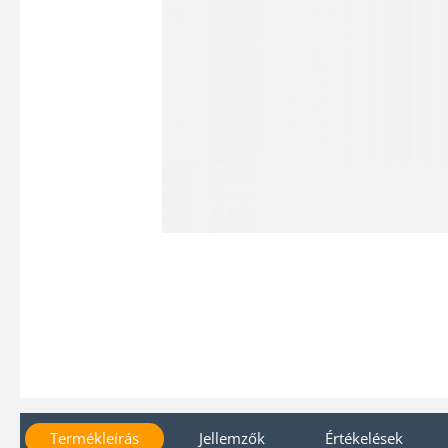
Termékleírás
Jellemzők
Értékelések