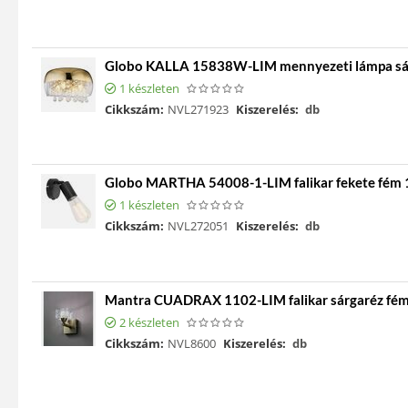
Globo KALLA 15838W-LIM mennyezeti lámpa sár
1 készleten
Cikkszám:
NVL271923
Kiszerelés:
db
Globo MARTHA 54008-1-LIM falikar fekete fém 1
1 készleten
Cikkszám:
NVL272051
Kiszerelés:
db
Mantra CUADRAX 1102-LIM falikar sárgaréz fé
2 készleten
Cikkszám:
NVL8600
Kiszerelés:
db