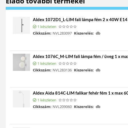
Eladó további termékei
Aldex 1072D1_L-LIM fali lámpa fém 2 x 40W E14
1 készleten
Cikkszám:
NVL283097
Kiszerelés:
db
Aldex 1076C_M-LIM fali lámpa fém / üveg 1 x m
1 készleten
Cikkszám:
NVL283136
Kiszerelés:
db
Aldex Aida 814C-LIM falikar fehér fém 1 x max 
1 készleten
Cikkszám:
NVL209060
Kiszerelés:
db