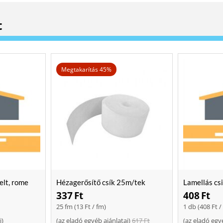
t
Megtakarítás 45%
elt, rome
Hézagerősítő csík 25m/tek
Lamellás cs
337
Ft
408
Ft
25 fm (
13
Ft
/ fm)
1 db (
408
Ft
/
i
)
(
az eladó egyéb ajánlatai
)
617
Ft
(
az eladó egy