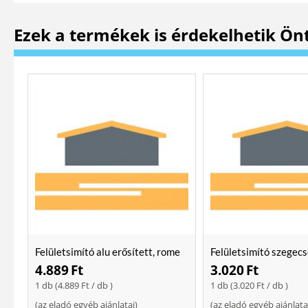
Ezek a termékek is érdekelhetik Ön
Felületsimító alu erősített, rome
Felületsimító szegecs
400 mm Soft
400mm
4.889
Ft
3.020
Ft
1 db (
4.889
Ft
/ db )
1 db (
3.020
Ft
/ db )
(
az eladó egyéb ajánlatai
)
(
az eladó egyéb ajánlata