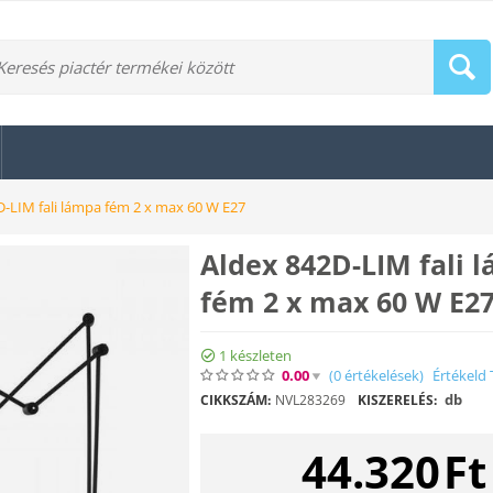
D-LIM fali lámpa fém 2 x max 60 W E27
Aldex 842D-LIM fali 
fém 2 x max 60 W E2
1 készleten
0.00
(0
értékelések
)
Értékeld 
db
CIKKSZÁM:
NVL283269
KISZERELÉS:
44.320
Ft