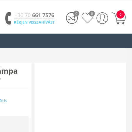
0
0
+36 70
661 7576
0
KÉRJEN VISSZAHÍVÁST
lámpa
7
Te is