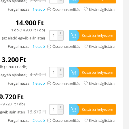
7.590
Ft
−
 egyéb ajánlatai
)
Forgalmazza:
1 eladó
Összehasonlítás
Kívánságlistára
14.900
Ft
1 db (
14.900
Ft
/ db)
+
Kosárba helyezem
−
(
az eladó egyéb ajánlatai
)
Forgalmazza:
1 eladó
Összehasonlítás
Kívánságlistára
3.200
Ft
db (
3.200
Ft
/ db)
+
Kosárba helyezem
4.590
Ft
−
 egyéb ajánlatai
)
Forgalmazza:
1 eladó
Összehasonlítás
Kívánságlistára
9.720
Ft
 (
9.720
Ft
/ db)
+
Kosárba helyezem
13.870
Ft
−
gyéb ajánlatai
)
Forgalmazza:
2 eladó
Összehasonlítás
Kívánságlistára