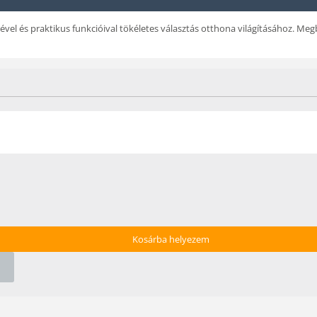
vel és praktikus funkcióival tökéletes választás otthona világításához. Meg
Kosárba helyezem