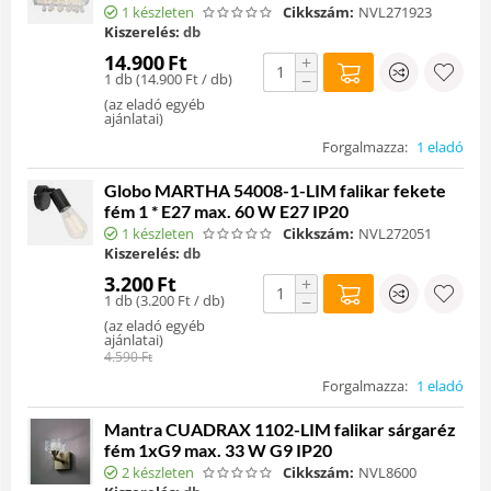
1 készleten
Cikkszám:
NVL271923
Kiszerelés:
db
14.900
Ft
+
1 db (
14.900
Ft
/ db)
−
(
az eladó egyéb
ajánlatai
)
Forgalmazza:
1 eladó
Globo MARTHA 54008-1-LIM falikar fekete
fém 1 * E27 max. 60 W E27 IP20
1 készleten
Cikkszám:
NVL272051
Kiszerelés:
db
3.200
Ft
+
1 db (
3.200
Ft
/ db)
−
(
az eladó egyéb
ajánlatai
)
4.590
Ft
Forgalmazza:
1 eladó
Mantra CUADRAX 1102-LIM falikar sárgaréz
fém 1xG9 max. 33 W G9 IP20
2 készleten
Cikkszám:
NVL8600