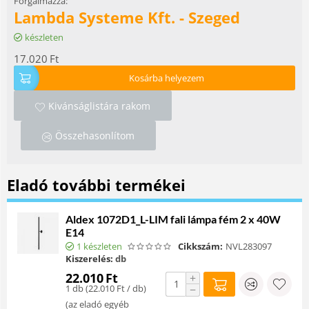
Forgalmazza:
Lambda Systeme Kft. - Szeged
készleten
17.020
Ft
Kosárba helyezem
Kivánságlistára rakom
Összehasonlítom
Eladó további termékei
Aldex 1072D1_L-LIM fali lámpa fém 2 x 40W
E14
1 készleten
Cikkszám:
NVL283097
Kiszerelés:
db
22.010
Ft
+
1 db (
22.010
Ft
/ db)
−
(
az eladó egyéb