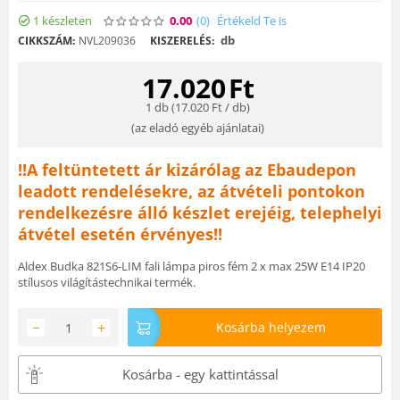
1 készleten
0.00
(0
)
Értékeld Te is
db
CIKKSZÁM:
NVL209036
KISZERELÉS:
17.020
Ft
1 db (
17.020
Ft
/ db)
(
az eladó egyéb ajánlatai
)
!!A feltüntetett ár kizárólag az Ebaudepon
leadott rendelésekre, az átvételi pontokon
rendelkezésre álló készlet erejéig, telephelyi
átvétel esetén érvényes!!
Aldex Budka 821S6-LIM fali lámpa piros fém 2 x max 25W E14 IP20
stílusos világítástechnikai termék.
−
+
Kosárba helyezem
Kosárba - egy kattintással