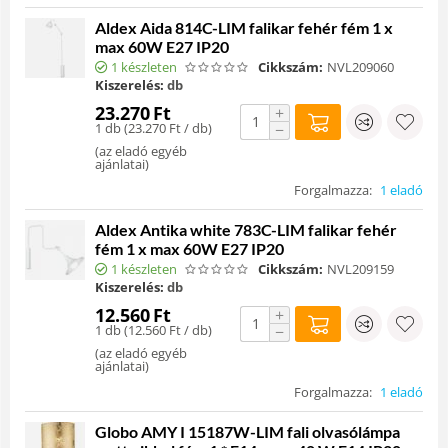
Aldex Aida 814C-LIM falikar fehér fém 1 x
max 60W E27 IP20
1 készleten
Cikkszám:
NVL209060
Kiszerelés:
db
23.270
Ft
+
1 db (
23.270
Ft
/ db)
−
(
az eladó egyéb
ajánlatai
)
Forgalmazza:
1 eladó
Aldex Antika white 783C-LIM falikar fehér
fém 1 x max 60W E27 IP20
1 készleten
Cikkszám:
NVL209159
Kiszerelés:
db
12.560
Ft
+
1 db (
12.560
Ft
/ db)
−
(
az eladó egyéb
ajánlatai
)
Forgalmazza:
1 eladó
Globo AMY I 15187W-LIM fali olvasólámpa