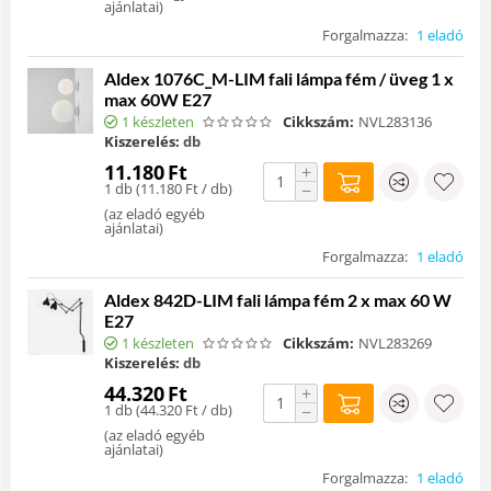
ajánlatai
)
Forgalmazza:
1 eladó
Aldex 1076C_M-LIM fali lámpa fém / üveg 1 x
max 60W E27
1 készleten
Cikkszám:
NVL283136
Kiszerelés:
db
11.180
Ft
+
1 db (
11.180
Ft
/ db)
−
(
az eladó egyéb
ajánlatai
)
Forgalmazza:
1 eladó
Aldex 842D-LIM fali lámpa fém 2 x max 60 W
E27
1 készleten
Cikkszám:
NVL283269
Kiszerelés:
db
44.320
Ft
+
1 db (
44.320
Ft
/ db)
−
(
az eladó egyéb
ajánlatai
)
Forgalmazza:
1 eladó