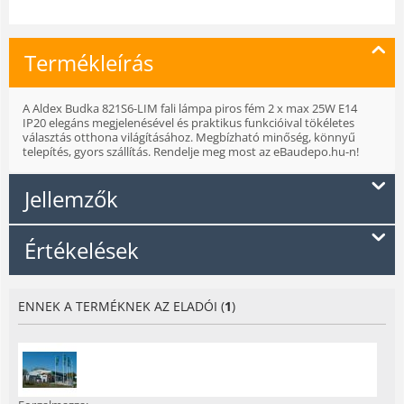
Termékleírás
A Aldex Budka 821S6-LIM fali lámpa piros fém 2 x max 25W E14
IP20 elegáns megjelenésével és praktikus funkcióival tökéletes
választás otthona világításához. Megbízható minőség, könnyű
telepítés, gyors szállítás. Rendelje meg most az eBaudepo.hu-n!
Jellemzők
Értékelések
ENNEK A TERMÉKNEK AZ ELADÓI (
1
)