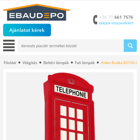
+36 70
661 7576
KÉRJEN VISSZAHÍVÁST
Ajánlatot kérek
Főoldal
Világítás
Beltéri lámpák
Fali lámpák
Aldex Budka 821S6-LIM