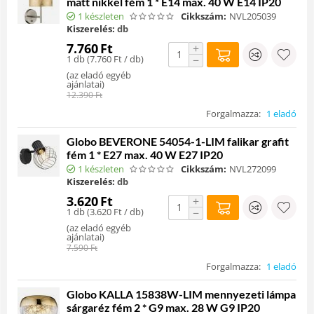
matt nikkel fém 1 * E14 max. 40 W E14 IP20
1 készleten
Cikkszám:
NVL205039
Kiszerelés:
db
7.760
Ft
+
1 db (
7.760
Ft
/ db)
−
(
az eladó egyéb
ajánlatai
)
12.390
Ft
Forgalmazza:
1 eladó
Globo BEVERONE 54054-1-LIM falikar grafit
fém 1 * E27 max. 40 W E27 IP20
1 készleten
Cikkszám:
NVL272099
Kiszerelés:
db
3.620
Ft
+
1 db (
3.620
Ft
/ db)
−
(
az eladó egyéb
ajánlatai
)
7.590
Ft
Forgalmazza:
1 eladó
Globo KALLA 15838W-LIM mennyezeti lámpa
sárgaréz fém 2 * G9 max. 28 W G9 IP20