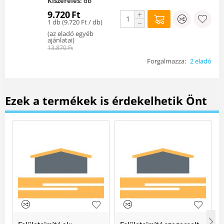
Kiszerelés:
db
9.720
Ft
+
1 db (
9.720
Ft
/ db)
−
(
az eladó egyéb
ajánlatai
)
13.870
Ft
Forgalmazza:
2 eladó
Ezek a termékek is érdekelhetik Önt