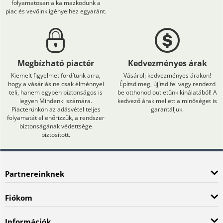
folyamatosan alkalmazkodunk a
piac és vevőink igényeihez egyaránt.
Megbízható piactér
Kedvezményes árak
Kiemelt figyelmet fordítunk arra,
Vásárolj kedvezményes árakon!
hogy a vásárlás ne csak élménnyel
Építsd meg, újítsd fel vagy rendezd
teli, hanem egyben biztonságos is
be otthonod outletünk kínálatából! A
legyen Mindenki számára.
kedvező árak mellett a minőséget is
Piacterünkön az adásvétel teljes
garantáljuk.
folyamatát ellenőrizzük, a rendszer
biztonságának védettsége
biztosított.
Partnereinknek
Fiókom
Információk