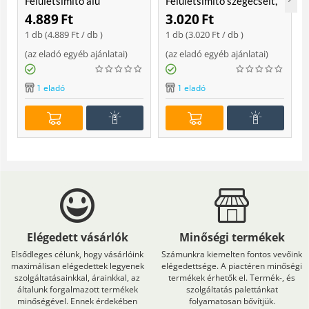
Felületsimító alu
Felületsimító szegecselt,
erősített, rome 400 mm
rome 400mm
4.889
Ft
3.020
Ft
Soft
1 db (
4.889
Ft
/ db )
1 db (
3.020
Ft
/ db )
(
az eladó egyéb ajánlatai
)
(
az eladó egyéb ajánlatai
)
(
1 eladó
1 eladó
Elégedett vásárlók
Minőségi termékek
Elsődleges célunk, hogy vásárlóink
Számunkra kiemelten fontos vevőink
maximálisan elégedettek legyenek
elégedettsége. A piactéren minőségi
szolgáltatásainkkal, árainkkal, az
termékek érhetők el. Termék-, és
általunk forgalmazott termékek
szolgáltatás palettánkat
minőségével. Ennek érdekében
folyamatosan bővítjük.