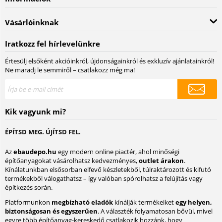
Vásárlóinknak
Iratkozz fel hírlevelünkre
Értesülj elsőként akcióinkról, újdonságainkról és exkluzív ajánlatainkról!
Ne maradj le semmiről – csatlakozz még ma!
Kik vagyunk mi?
ÉPÍTSD MEG. ÚJÍTSD FEL.
Az
ebaudepo.hu
egy modern online piactér, ahol minőségi
építőanyagokat vásárolhatsz kedvezményes,
outlet árakon
.
Kínálatunkban elsősorban elfevő készletekből, túlraktározott és kifutó
termékekből válogathatsz – így valóban spórolhatsz a felújítás vagy
építkezés során.
Platformunkon
megbízható eladók
kínálják termékeiket
egy helyen,
biztonságosan és egyszerűen
. A választék folyamatosan bővül, mivel
egyre több építőanyag-kereskedő csatlakozik hozzánk, hogy