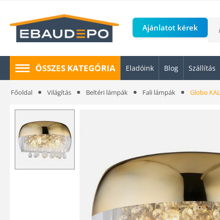
Ajánlatot kérek
ÖSSZES KATEGÓRIA
Eladóink
Blog
Szállítás
Főoldal
Világítás
Beltéri lámpák
Fali lámpák
Globo KAL