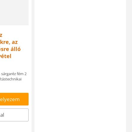
z
kre, az
sre álló
vétel
sárgaréz fém 2
ítástechnikai
helyezem
al