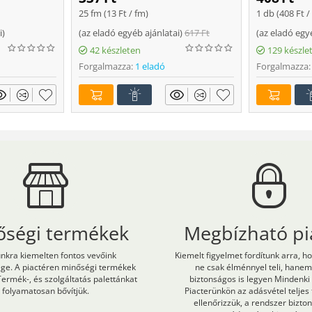
25 fm (
13
Ft
/ fm)
1 db (
408
Ft
/
i
)
(
az eladó egyéb ajánlatai
)
617
Ft
(
az eladó egy
42 készleten
129 készle
Forgalmazza:
1 eladó
Forgalmazza:
őségi termékek
Megbízható pi
kra kiemelten fontos vevőink
Kiemelt figyelmet fordítunk arra, h
ége. A piactéren minőségi termékek
ne csak élménnyel teli, hane
Termék-, és szolgáltatás palettánkat
biztonságos is legyen Mindenki
folyamatosan bővítjük.
Piacterünkön az adásvétel teljes
ellenőrizzük, a rendszer bizt