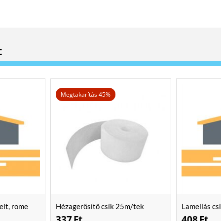
t
Megtakarítás 45%
elt, rome
Hézagerősítő csík 25m/tek
Lamellás cs
337
Ft
408
Ft