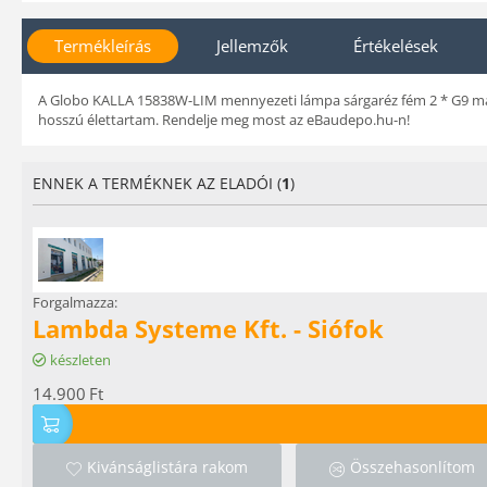
Termékleírás
Jellemzők
Értékelések
A Globo KALLA 15838W-LIM mennyezeti lámpa sárgaréz fém 2 * G9 max.
hosszú élettartam. Rendelje meg most az eBaudepo.hu-n!
ENNEK A TERMÉKNEK AZ ELADÓI (
1
)
Forgalmazza:
Lambda Systeme Kft. - Siófok
készleten
14.900
Ft
Kivánságlistára rakom
Összehasonlítom