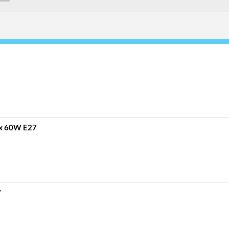
ax 60W E27
7