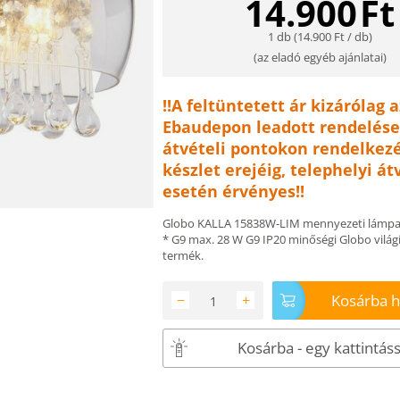
14.900
Ft
1 db (
14.900
Ft
/ db)
(
az eladó egyéb ajánlatai
)
!!A feltüntetett ár kizárólag a
Ebaudepon leadott rendelése
átvételi pontokon rendelkezé
készlet erejéig, telephelyi át
esetén érvényes!!
Globo KALLA 15838W-LIM mennyezeti lámpa 
* G9 max. 28 W G9 IP20 minőségi Globo világ
termék.
Kosárba 
−
+
Kosárba - egy kattintáss