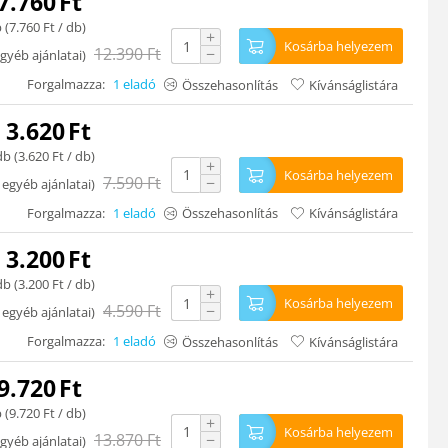
7.760
Ft
 (
7.760
Ft
/ db)
+
Kosárba helyezem
12.390
Ft
−
gyéb ajánlatai
)
Forgalmazza:
1 eladó
Összehasonlítás
Kívánságlistára
3.620
Ft
db (
3.620
Ft
/ db)
+
Kosárba helyezem
7.590
Ft
−
 egyéb ajánlatai
)
Forgalmazza:
1 eladó
Összehasonlítás
Kívánságlistára
3.200
Ft
db (
3.200
Ft
/ db)
+
Kosárba helyezem
4.590
Ft
−
 egyéb ajánlatai
)
Forgalmazza:
1 eladó
Összehasonlítás
Kívánságlistára
9.720
Ft
 (
9.720
Ft
/ db)
+
Kosárba helyezem
13.870
Ft
−
gyéb ajánlatai
)