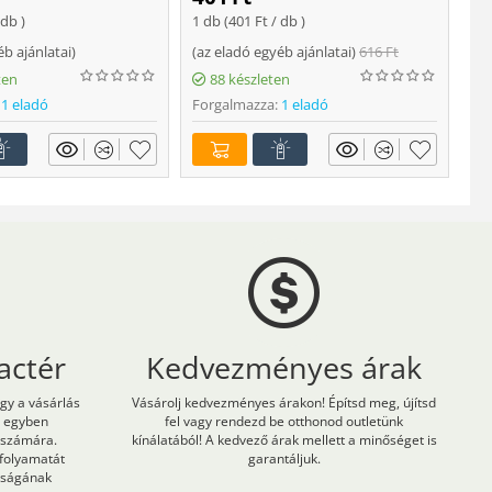
 db )
1 db (
401
Ft
/ db )
ajá
éb ajánlatai
)
(
az eladó egyéb ajánlatai
)
616
Ft
Fo
ten
88 készleten
1 eladó
Forgalmazza:
1 eladó
actér
Kedvezményes árak
ogy a vásárlás
Vásárolj kedvezményes árakon! Építsd meg, újítsd
m egyben
fel vagy rendezd be otthonod outletünk
 számára.
kínálatából! A kedvező árak mellett a minőséget is
 folyamatát
garantáljuk.
onságának