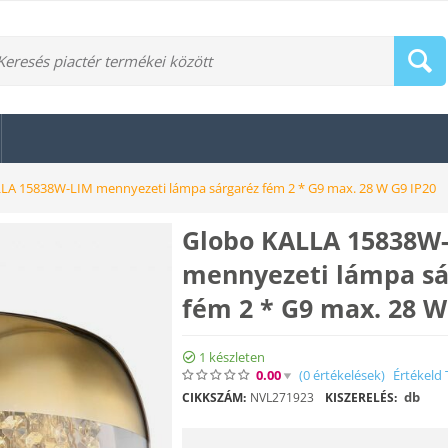
LA 15838W-LIM mennyezeti lámpa sárgaréz fém 2 * G9 max. 28 W G9 IP20
Globo KALLA 15838W
mennyezeti lámpa sá
fém 2 * G9 max. 28 W
1 készleten
0.00
(0
értékelések
)
Értékeld 
db
CIKKSZÁM:
NVL271923
KISZERELÉS: