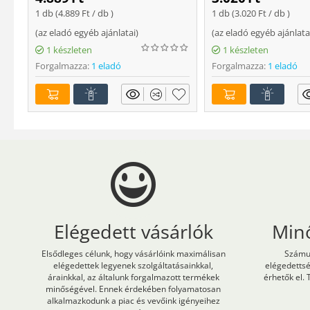
1 db (
4.889
Ft
/ db )
1 db (
3.020
Ft
/ db )
(
az eladó egyéb ajánlatai
)
(
az eladó egyéb ajánlata
1 készleten
1 készleten
Forgalmazza:
1 eladó
Forgalmazza:
1 eladó
Elégedett vásárlók
Min
Elsődleges célunk, hogy vásárlóink maximálisan
Számun
elégedettek legyenek szolgáltatásainkkal,
elégedetts
árainkkal, az általunk forgalmazott termékek
érhetők el. 
minőségével. Ennek érdekében folyamatosan
alkalmazkodunk a piac és vevőink igényeihez