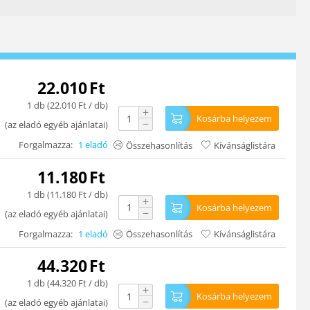
22.010
Ft
1 db (
22.010
Ft
/ db)
+
Kosárba helyezem
−
(
az eladó egyéb ajánlatai
)
Forgalmazza:
1 eladó
Összehasonlítás
Kívánságlistára
11.180
Ft
1 db (
11.180
Ft
/ db)
+
Kosárba helyezem
−
(
az eladó egyéb ajánlatai
)
Forgalmazza:
1 eladó
Összehasonlítás
Kívánságlistára
44.320
Ft
1 db (
44.320
Ft
/ db)
+
Kosárba helyezem
−
(
az eladó egyéb ajánlatai
)