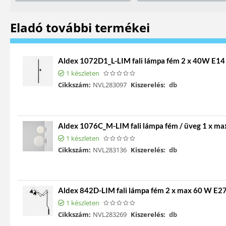
Eladó további termékei
Aldex 1072D1_L-LIM fali lámpa fém 2 x 40W E14
1 készleten
Cikkszám:
NVL283097
Kiszerelés:
db
Aldex 1076C_M-LIM fali lámpa fém / üveg 1 x m
1 készleten
Cikkszám:
NVL283136
Kiszerelés:
db
Aldex 842D-LIM fali lámpa fém 2 x max 60 W E2
1 készleten
Cikkszám:
NVL283269
Kiszerelés:
db