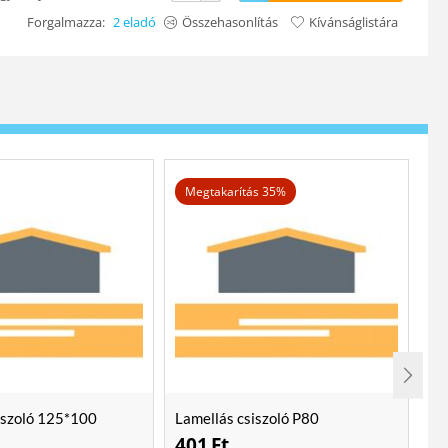
Forgalmazza:
2 eladó
Összehasonlítás
Kívánságlistára
Megtakarítás 35%
iszoló 125*100
Lamellás csiszoló P80
Lo
401
Ft
2