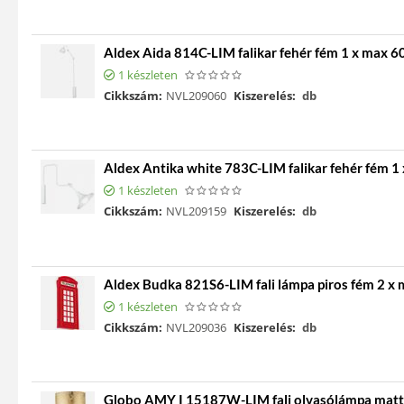
Aldex Aida 814C-LIM falikar fehér fém 1 x max 
1 készleten
Cikkszám:
NVL209060
Kiszerelés:
db
Aldex Antika white 783C-LIM falikar fehér fém 
1 készleten
Cikkszám:
NVL209159
Kiszerelés:
db
Aldex Budka 821S6-LIM fali lámpa piros fém 2 
1 készleten
Cikkszám:
NVL209036
Kiszerelés:
db
Globo AMY I 15187W-LIM fali olvasólámpa matt 