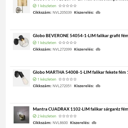
1 készleten
Cikkszám:
NVL205039
Kiszerelés:
db
Globo BEVERONE 54054-1-LIM falikar grafit fém
1 készleten
Cikkszám:
NVL272099
Kiszerelés:
db
Globo MARTHA 54008-1-LIM falikar fekete fém 1
1 készleten
Cikkszám:
NVL272051
Kiszerelés:
db
Mantra CUADRAX 1102-LIM falikar sárgaréz fé
2 készleten
Cikkszám:
NVL8600
Kiszerelés:
db