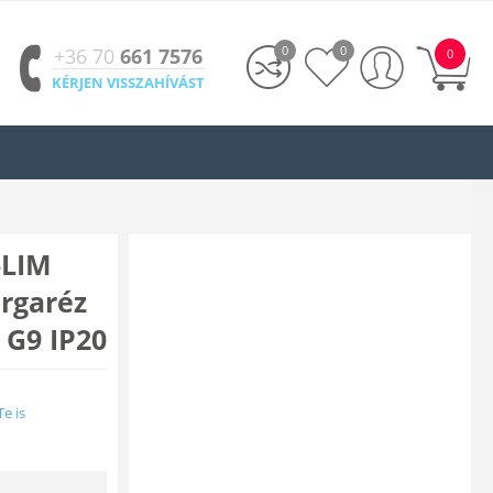
0
0
+36 70
661 7576
0
KÉRJEN VISSZAHÍVÁST
-LIM
rgaréz
 G9 IP20
Te is