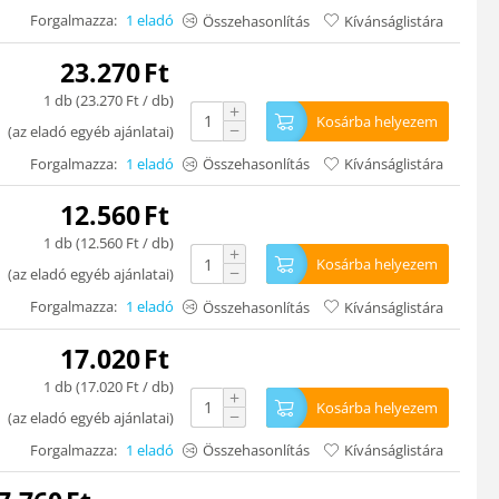
Forgalmazza:
1 eladó
Összehasonlítás
Kívánságlistára
23.270
Ft
1 db (
23.270
Ft
/ db)
+
Kosárba helyezem
−
(
az eladó egyéb ajánlatai
)
Forgalmazza:
1 eladó
Összehasonlítás
Kívánságlistára
12.560
Ft
1 db (
12.560
Ft
/ db)
+
Kosárba helyezem
−
(
az eladó egyéb ajánlatai
)
Forgalmazza:
1 eladó
Összehasonlítás
Kívánságlistára
17.020
Ft
1 db (
17.020
Ft
/ db)
+
Kosárba helyezem
−
(
az eladó egyéb ajánlatai
)
Forgalmazza:
1 eladó
Összehasonlítás
Kívánságlistára