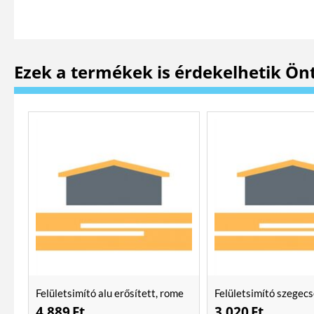
Ezek a termékek is érdekelhetik Ön
Felületsimító alu erősített, rome
Felületsimító szegecs
400 mm Soft
400mm
4.889
Ft
3.020
Ft