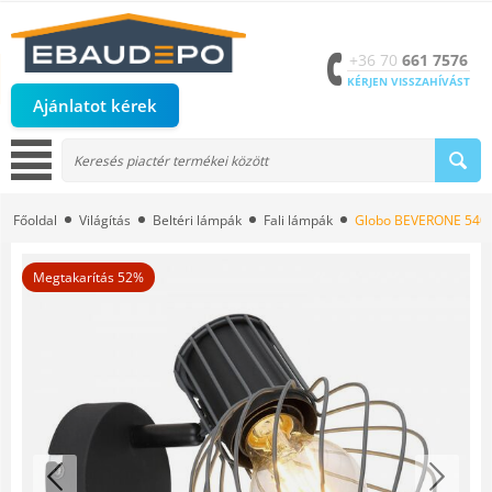
+36 70
661 7576
KÉRJEN VISSZAHÍVÁST
Ajánlatot kérek
Főoldal
Világítás
Beltéri lámpák
Fali lámpák
Globo BEVERONE 54054-
Megtakarítás 52%