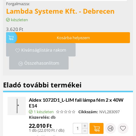
Forgalmazza:
Lambda Systeme Kft. - Debrecen
készleten
3.620
Ft
Kosárba helyezem
Kivánságlistára rakom
Összehasonlítom
Eladó további termékei
Aldex 1072D1_L-LIM fali lámpa fém 2 x 40W
E14
1 készleten
Cikkszám:
NVL283097
Kiszerelés:
db
22.010
Ft
+
1 db (
22.010
Ft
/ db)
−