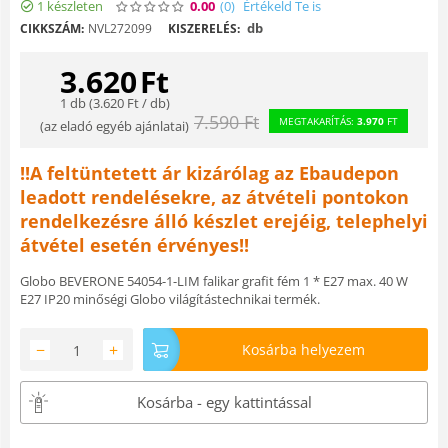
1 készleten
0.00
(0
)
Értékeld Te is
db
CIKKSZÁM:
NVL272099
KISZERELÉS:
3.620
Ft
1 db (
3.620
Ft
/ db)
7.590
Ft
MEGTAKARÍTÁS:
3.970
FT
(
az eladó egyéb ajánlatai
)
!!A feltüntetett ár kizárólag az Ebaudepon
leadott rendelésekre, az átvételi pontokon
rendelkezésre álló készlet erejéig, telephelyi
átvétel esetén érvényes!!
Globo BEVERONE 54054-1-LIM falikar grafit fém 1 * E27 max. 40 W
E27 IP20 minőségi Globo világítástechnikai termék.
−
+
Kosárba helyezem
Kosárba - egy kattintással