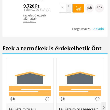
9.720
Ft
+
1 db (
9.720
Ft
/ db)
−
(
az eladó egyéb
ajánlatai
)
13.870
Ft
Forgalmazza:
2 eladó
Ezek a termékek is érdekelhetik Önt
Felületsimító alu
Felületsimító szegecselt,