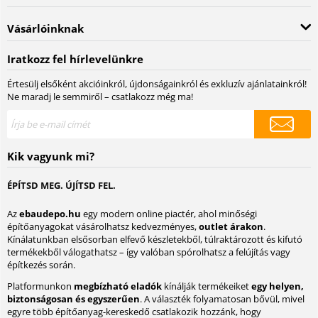
Vásárlóinknak
Iratkozz fel hírlevelünkre
Értesülj elsőként akcióinkról, újdonságainkról és exkluzív ajánlatainkról!
Ne maradj le semmiről – csatlakozz még ma!
Kik vagyunk mi?
ÉPÍTSD MEG. ÚJÍTSD FEL.
Az
ebaudepo.hu
egy modern online piactér, ahol minőségi
építőanyagokat vásárolhatsz kedvezményes,
outlet árakon
.
Kínálatunkban elsősorban elfevő készletekből, túlraktározott és kifutó
termékekből válogathatsz – így valóban spórolhatsz a felújítás vagy
építkezés során.
Platformunkon
megbízható eladók
kínálják termékeiket
egy helyen,
biztonságosan és egyszerűen
. A választék folyamatosan bővül, mivel
egyre több építőanyag-kereskedő csatlakozik hozzánk, hogy