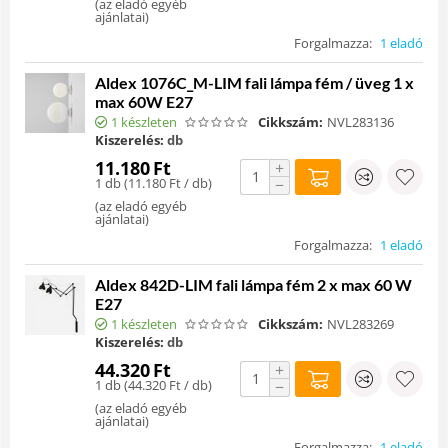
(
az eladó egyéb
ajánlatai
)
Forgalmazza:
1 eladó
Aldex 1076C_M-LIM fali lámpa fém / üveg 1 x
max 60W E27
1 készleten
Cikkszám:
NVL283136
Kiszerelés:
db
11.180
Ft
+
1 db (
11.180
Ft
/ db)
−
(
az eladó egyéb
ajánlatai
)
Forgalmazza:
1 eladó
Aldex 842D-LIM fali lámpa fém 2 x max 60 W
E27
1 készleten
Cikkszám:
NVL283269
Kiszerelés:
db
44.320
Ft
+
1 db (
44.320
Ft
/ db)
−
(
az eladó egyéb
ajánlatai
)
Forgalmazza:
1 eladó