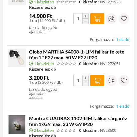
1 készleten
Cikkszám:
NVL271923
Kiszerelés:
db
14.900
Ft
+
1 db (
14.900
Ft
/ db)
−
(
az eladó egyéb
ajánlatai
)
Forgalmazza:
1 eladó
Globo MARTHA 54008-1-LIM falikar fekete
fém 1 * E27 max. 60 W E27 IP20
1 készleten
Cikkszám:
NVL272051
Kiszerelés:
db
3.200
Ft
+
1 db (
3.200
Ft
/ db)
−
(
az eladó egyéb
ajánlatai
)
4.590
Ft
Forgalmazza:
1 eladó
Mantra CUADRAX 1102-LIM falikar sárgaréz
fém 1xG9 max. 33 W G9 IP20
2 készleten
Cikkszám:
NVL8600
Kiszerelés:
db