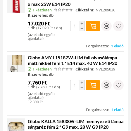
x max 25W E14 IP20
1 készleten
Cikkszám:
NVL209036
Kiszerelés:
db
17.020
Ft
+
1 db (
17.020
Ft
/ db)
−
(
az eladó egyéb
ajánlatai
)
Forgalmazza:
1 eladó
Globo AMY I 15187W-LIM fali olvasólámpa
matt nikkel fém 1 * E14 max. 40 W E14 IP20
1 készleten
Cikkszám:
NVL205039
Kiszerelés:
db
7.760
Ft
+
1 db (
7.760
Ft
/ db)
−
(
az eladó egyéb
ajánlatai
)
12.390
Ft
Forgalmazza:
1 eladó
Globo KALLA 15838W-LIM mennyezeti lámpa
sárgaréz fém 2 * G9 max. 28 W G9 IP20