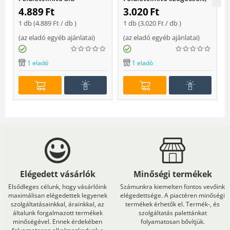
erősített, rome 400 mm
rome 400mm
4.889
Ft
3.020
Ft
Soft
1 db (
4.889
Ft
/ db )
1 db (
3.020
Ft
/ db )
(
az eladó egyéb ajánlatai
)
(
az eladó egyéb ajánlatai
)
(
1 eladó
1 eladó
Elégedett vásárlók
Minőségi termékek
Elsődleges célunk, hogy vásárlóink
Számunkra kiemelten fontos vevőink
maximálisan elégedettek legyenek
elégedettsége. A piactéren minőségi
szolgáltatásainkkal, árainkkal, az
termékek érhetők el. Termék-, és
általunk forgalmazott termékek
szolgáltatás palettánkat
minőségével. Ennek érdekében
folyamatosan bővítjük.