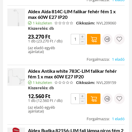
Aldex Aida 814C-LIM falikar fehér fém 1 x
max 60W E27 IP20
1 készleten
Cikkszám:
NVL209060
Kiszerelés:
db
23.270
Ft
+
1 db (
23.270
Ft
/ db)
−
(
az eladó egyéb
ajánlatai
)
Forgalmazza:
1 eladó
Aldex Antika white 783C-LIM falikar fehér
fém 1 x max 60W E27 IP20
1 készleten
Cikkszám:
NVL209159
Kiszerelés:
db
12.560
Ft
+
1 db (
12.560
Ft
/ db)
−
(
az eladó egyéb
ajánlatai
)
Forgalmazza:
1 eladó
Aldex Budka 821S6-LIM fali lámpa piros fém 2