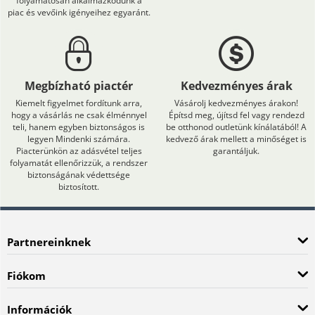
folyamatosan alkalmazkodunk a
piac és vevőink igényeihez egyaránt.
Megbízható piactér
Kedvezményes árak
Kiemelt figyelmet fordítunk arra,
Vásárolj kedvezményes árakon!
hogy a vásárlás ne csak élménnyel
Építsd meg, újítsd fel vagy rendezd
teli, hanem egyben biztonságos is
be otthonod outletünk kínálatából! A
legyen Mindenki számára.
kedvező árak mellett a minőséget is
Piacterünkön az adásvétel teljes
garantáljuk.
folyamatát ellenőrizzük, a rendszer
biztonságának védettsége
biztosított.
Partnereinknek
Fiókom
Információk