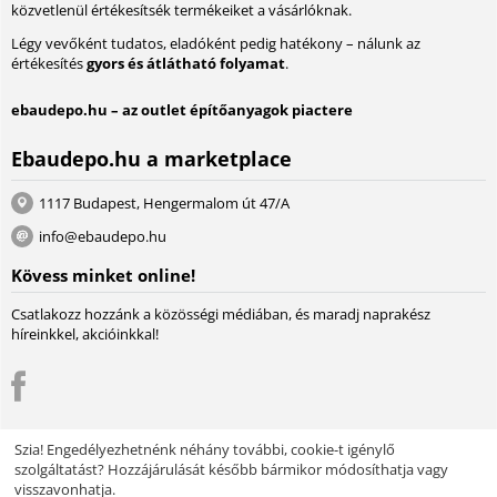
közvetlenül értékesítsék termékeiket a vásárlóknak.
Légy vevőként tudatos, eladóként pedig hatékony – nálunk az
értékesítés
gyors és átlátható folyamat
.
ebaudepo.hu – az outlet építőanyagok piactere
Ebaudepo.hu a marketplace
1117 Budapest, Hengermalom út 47/A
info@ebaudepo.hu
Kövess minket online!
Csatlakozz hozzánk a közösségi médiában, és maradj naprakész
híreinkkel, akcióinkkal!
Szia! Engedélyezhetnénk néhány további, cookie-t igénylő
szolgáltatást? Hozzájárulását később bármikor módosíthatja vagy
© 2004 - 2026 Lambda Systeme Kft.. A piactér motorja:
Multi-Vendor -
visszavonhatja.
Webáruház szoftver
Design by EnergoThemes -
CS-Cart Themes