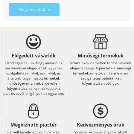
Még nézelődöm
Elégedett vásárlók
Minőségi termékek
Elsődleges célunk, hogy vásárlóink
Számunkra kiemelten fontos vevőink
maximálisan elégedettek legyenek
elégedettsége. A piactéren minőségi
szolgáltatásainkkal, árainkkal, az
termékek érhetők el. Termék-, és
általunk forgalmazott termékek
szolgáltatás palettánkat
minőségével. Ennek érdekében
folyamatosan bővítjük.
folyamatosan alkalmazkodunk a
piac és vevőink igényeihez egyaránt.
Megbízható piactér
Kedvezményes árak
Kiemelt figyelmet fordítunk arra,
Vásárolj kedvezményes árakon!