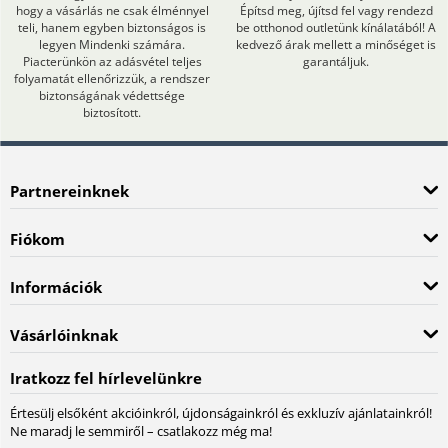
hogy a vásárlás ne csak élménnyel
Építsd meg, újítsd fel vagy rendezd
teli, hanem egyben biztonságos is
be otthonod outletünk kínálatából! A
legyen Mindenki számára.
kedvező árak mellett a minőséget is
Piacterünkön az adásvétel teljes
garantáljuk.
folyamatát ellenőrizzük, a rendszer
biztonságának védettsége
biztosított.
Partnereinknek
Fiókom
Információk
Vásárlóinknak
Iratkozz fel hírlevelünkre
Értesülj elsőként akcióinkról, újdonságainkról és exkluzív ajánlatainkról!
Ne maradj le semmiről – csatlakozz még ma!