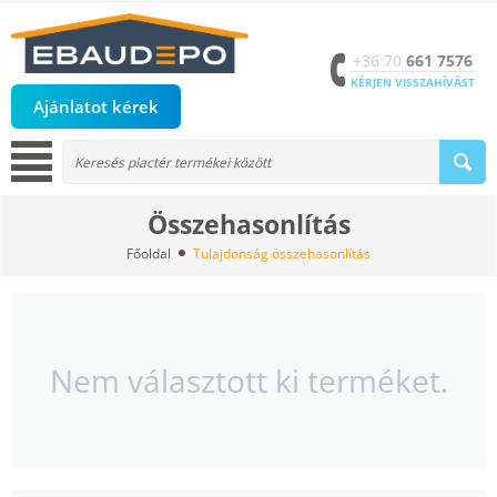
+36 70
661 7576
KÉRJEN VISSZAHÍVÁST
Ajánlatot kérek
Összehasonlítás
Főoldal
Tulajdonság összehasonlítás
Nem választott ki terméket.