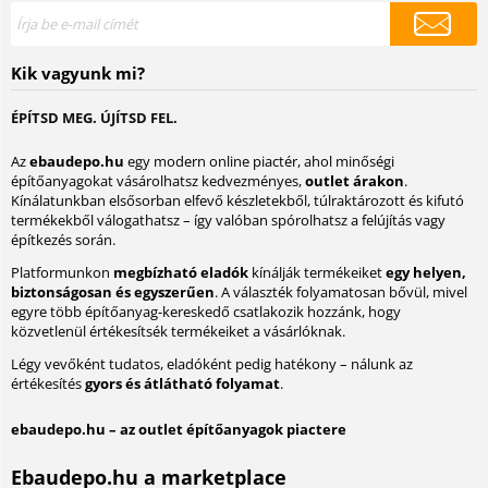
Kik vagyunk mi?
ÉPÍTSD MEG. ÚJÍTSD FEL.
Az
ebaudepo.hu
egy modern online piactér, ahol minőségi
építőanyagokat vásárolhatsz kedvezményes,
outlet árakon
.
Kínálatunkban elsősorban elfevő készletekből, túlraktározott és kifutó
termékekből válogathatsz – így valóban spórolhatsz a felújítás vagy
építkezés során.
Platformunkon
megbízható eladók
kínálják termékeiket
egy helyen,
biztonságosan és egyszerűen
. A választék folyamatosan bővül, mivel
egyre több építőanyag-kereskedő csatlakozik hozzánk, hogy
közvetlenül értékesítsék termékeiket a vásárlóknak.
Légy vevőként tudatos, eladóként pedig hatékony – nálunk az
értékesítés
gyors és átlátható folyamat
.
ebaudepo.hu – az outlet építőanyagok piactere
Ebaudepo.hu a marketplace