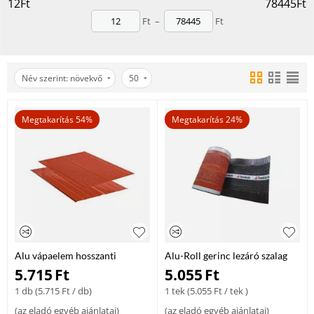
12
Ft
78445
Ft
és mezőgazdasági épületekhez egyaránt. A falprofilok és tetőlemezek
Ft
–
Ft
könnyen szerelhetők, és hosszú távon biztosítják az épület védelmét.
Trapézlemezek és szendvicspanelek több méretben
Falprofilok, szegélylemezek és rögzítők
Tetőfedési rendszerek és kiegészítők
Név szerint: növekvő
50
Fedezd fel az eBauDepo Tetőfedés és falprofilok kategóriáját –
modern, tartós és gazdaságos megoldások minden építkezéshez!
Megtakarítás 54%
Megtakarítás 24%
Alu vápaelem hosszanti
Alu-Roll gerinc lezáró szalag
bordázott 50x200 cm
barna 5fm/tek
5.715
Ft
5.055
Ft
téglavörös
1 db (
5.715
Ft
/ db)
1 tek (
5.055
Ft
/ tek )
(
az eladó egyéb ajánlatai
)
(
az eladó egyéb ajánlatai
)