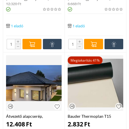
12.320
Ft
6.668
Ft
1 eladó
1 eladó
+
+
−
−
Megtakarítás 41%
Átvezető alapcserép,
Bauder Thermoplan T15
univerzális flex antracit
tetőszigetelő lemez
12.408
Ft
2.832
Ft
gyöngyfehér 1,5 mm