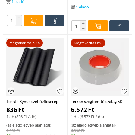
1 eladó
1 eladó
+
−
+
−
Megtakarítás 50%
Megtakarítás 6%
Terrán Synus szellőzőcserép
Terrán szegtömítő szalag 50
Elegant fekete
mm TPK Super
836
Ft
6.572
Ft
1 db (
836
Ft
/ db)
1 db (
6.572
Ft
/ db)
(
az eladó egyéb ajánlatai
)
(
az eladó egyéb ajánlatai
)
1.661
Ft
6.990
Ft