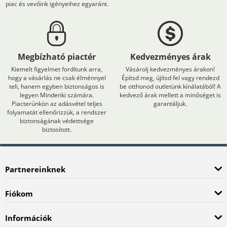
piac és vevőink igényeihez egyaránt.
Megbízható piactér
Kedvezményes árak
Kiemelt figyelmet fordítunk arra,
Vásárolj kedvezményes árakon!
hogy a vásárlás ne csak élménnyel
Építsd meg, újítsd fel vagy rendezd
teli, hanem egyben biztonságos is
be otthonod outletünk kínálatából! A
legyen Mindenki számára.
kedvező árak mellett a minőséget is
Piacterünkön az adásvétel teljes
garantáljuk.
folyamatát ellenőrizzük, a rendszer
biztonságának védettsége
biztosított.
Partnereinknek
Fiókom
Információk