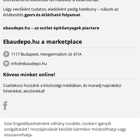
Légy vevőként tudatos, eladóként pedig hatékony – nálunk az
értékesítés
gyors és átlátható folyamat
.
ebaudepo.hu – az outlet építőanyagok piactere
Ebaudepo.hu a marketplace
1117 Budapest, Hengermalom út 47/A
info@ebaudepo.hu
Kövess minket online!
Csatlakozz hozzánk a közösségi médiában, és maradj naprakész
híreinkkel, akcióinkkal!
Szia! Engedélyezhetnénk néhány további, cookie-t igénylő
szolgáltatást? Hozzájárulását később bármikor módosíthatja vagy
© 2004 - 2026 Lambda Systeme Kft.. A piactér motorja:
Multi-Vendor -
visszavonhatja.
Webáruház szoftver
Design by EnergoThemes -
CS-Cart Themes