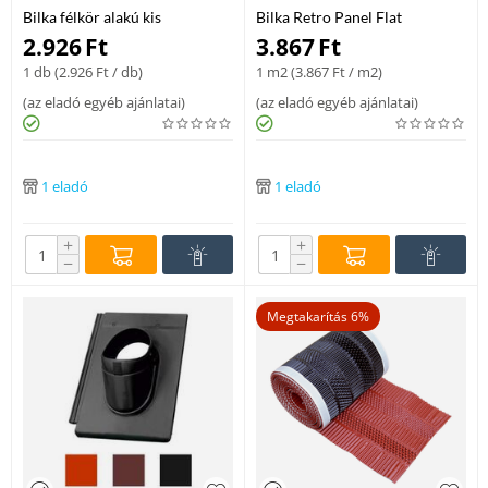
Bilka félkör alakú kis
Bilka Retro Panel Flat
gerincelem – RAL 3011
tetőlemez – RAL 9005 matt,
2.926
Ft
3.867
Ft
0,50 mm
1 db (
2.926
Ft
/ db)
1 m2 (
3.867
Ft
/ m2)
(
az eladó egyéb ajánlatai
)
(
az eladó egyéb ajánlatai
)
1 eladó
1 eladó
+
+
−
−
Megtakarítás 6%