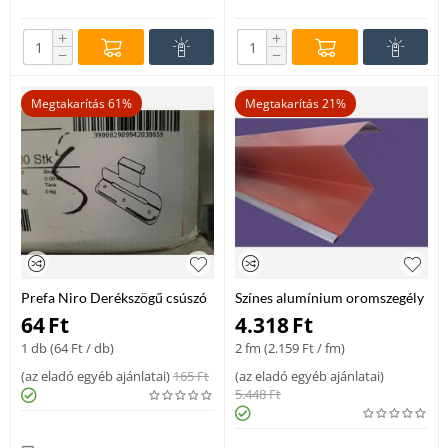
+
+
−
−
Megtakarítás 61%
Megtakarítás 21%
Prefa Niro Derékszögű csúszó
Színes alumínium oromszegély
hafter
25 cm, 2 m
64
Ft
4.318
Ft
1 db (
64
Ft
/ db)
2 fm (
2.159
Ft
/ fm)
(
az eladó egyéb ajánlatai
)
165
Ft
(
az eladó egyéb ajánlatai
)
5.448
Ft