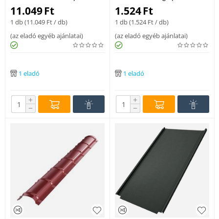
összefolyó 100 RAL8004
rézbarna 0,5mm
11.049
Ft
1.524
Ft
1 db (
11.049
Ft
/ db)
1 db (
1.524
Ft
/ db)
(
az eladó egyéb ajánlatai
)
(
az eladó egyéb ajánlatai
)
1 eladó
1 eladó
+
+
−
−