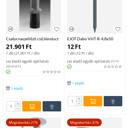
Csatornaszellőző cső,Venduct
EJOT Dabo VHT-R-4,8x50
125mm
lapostetőcsavar
21.901
Ft
12
Ft
1 db (
21.901
Ft
/ db)
1 db (
12
Ft
/ db)
(
az eladó egyéb ajánlatai
)
(
az eladó egyéb ajánlatai
)
27
Ft
28.514
Ft
1 eladó
1 eladó
+
−
+
−
Megtakarítás 21%
Megtakarítás 31%