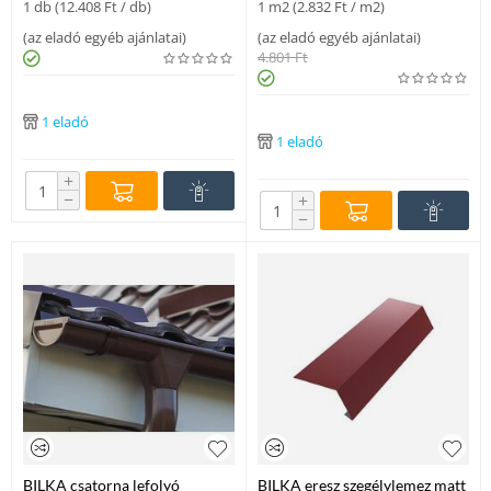
1 db (
12.408
Ft
/ db)
1 m2 (
2.832
Ft
/ m2)
(
az eladó egyéb ajánlatai
)
(
az eladó egyéb ajánlatai
)
4.801
Ft
1 eladó
1 eladó
+
−
+
−
BILKA csatorna lefolyó
BILKA eresz szegélylemez matt