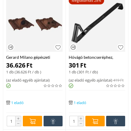
Megtakarítás 28%
Gerard Milano gépészeti
Hóvágó betoncseréphez,
átvezető elem vörös
antracit
36.626
Ft
301
Ft
1 db (
36.626
Ft
/ db )
1 db (
301
Ft
/ db)
(
az eladó egyéb ajánlatai
)
(
az eladó egyéb ajánlatai
)
419
Ft
1 eladó
1 eladó
+
+
−
−