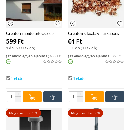
Creaton rapido tetőcserép
Creaton síkpala viharkapocs
rézvörös
vörösréz,350db/doboz
599
Ft
61
Ft
1 db (
599
Ft
/ db)
350 db (
0
Ft
/ db)
(
az eladó egyéb ajánlatai
)
933
Ft
(
az eladó egyéb ajánlatai
)
79
Ft
1 eladó
1 eladó
+
+
−
−
Megtakarítás 23%
Megtakarítás 56%