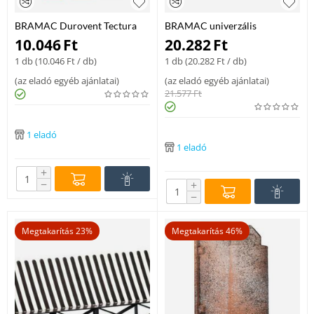
BRAMAC Durovent Tectura
BRAMAC univerzális
műanyag alapcserép barna
taréjgerinc kúpalátét vörös
10.046
Ft
20.282
Ft
1 db (
10.046
Ft
/ db)
1 db (
20.282
Ft
/ db)
(
az eladó egyéb ajánlatai
)
(
az eladó egyéb ajánlatai
)
21.577
Ft
1 eladó
1 eladó
+
−
+
−
Megtakarítás 23%
Megtakarítás 46%