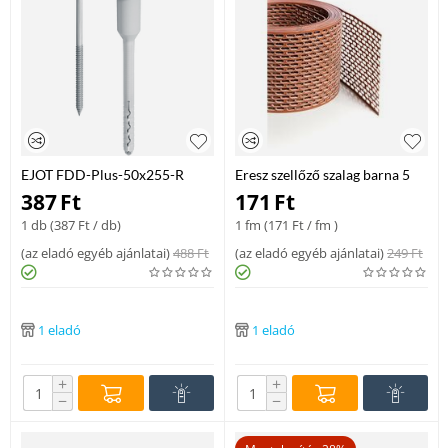
EJOT FDD-Plus-50x255-R
Eresz szellőző szalag barna 5
lapostető dűbel
cm
387
Ft
171
Ft
1 db (
387
Ft
/ db)
1 fm (
171
Ft
/ fm )
(
az eladó egyéb ajánlatai
)
488
Ft
(
az eladó egyéb ajánlatai
)
249
Ft
1 eladó
1 eladó
+
+
−
−