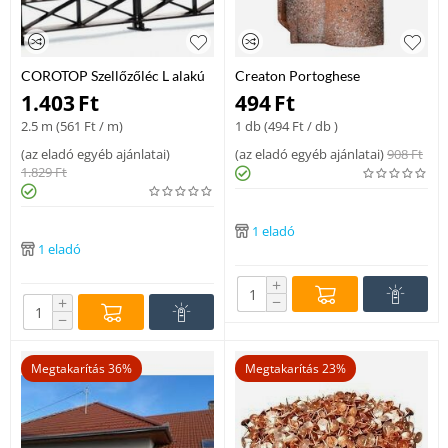
COROTOP Szellőzőléc L alakú
Creaton Portoghese
fekete 2,5m/db
alapcserép Ticino
1.403
Ft
494
Ft
2.5 m (
561
Ft
/ m)
1 db (
494
Ft
/ db )
(
az eladó egyéb ajánlatai
)
(
az eladó egyéb ajánlatai
)
908
Ft
1.829
Ft
1 eladó
1 eladó
+
−
+
−
Megtakarítás 36%
Megtakarítás 23%