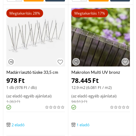
Megtakarítás 28%
Megtakarítás 17%
Madárriasztó tüske 33,5 cm
Makrolon Multi UV bronz
polikarbonát lemez1845
978
Ft
78.445
Ft
6000x2100x16 mm
1 db (
978
Ft
/ db)
12.9 m2 (
6.081
Ft
/ m2)
(
az eladó egyéb ajánlatai
)
(
az eladó egyéb ajánlatai
)
1.363
Ft
94.513
Ft
2 eladó
1 eladó