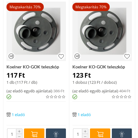
Megtakarítás 70%
Megtakarítás 70%
Koelner KO-GOK teleszkóp
Koelner KO-GOK teleszkóp
tárcsa 285 mm
tárcsa 325 mm
117
Ft
123
Ft
1 db (
117
Ft
/ db)
1 doboz (
123
Ft
/ doboz)
(
az eladó egyéb ajánlatai
)
386
Ft
(
az eladó egyéb ajánlatai
)
404
Ft
1 eladó
1 eladó
+
+
−
−