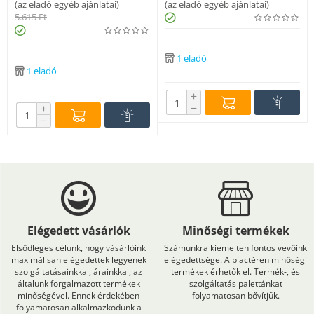
(
az eladó egyéb ajánlatai
)
(
az eladó egyéb ajánlatai
)
5.615
Ft
1 eladó
1 eladó
+
−
+
−
Elégedett vásárlók
Minőségi termékek
Elsődleges célunk, hogy vásárlóink
Számunkra kiemelten fontos vevőink
maximálisan elégedettek legyenek
elégedettsége. A piactéren minőségi
szolgáltatásainkkal, árainkkal, az
termékek érhetők el. Termék-, és
általunk forgalmazott termékek
szolgáltatás palettánkat
minőségével. Ennek érdekében
folyamatosan bővítjük.
folyamatosan alkalmazkodunk a