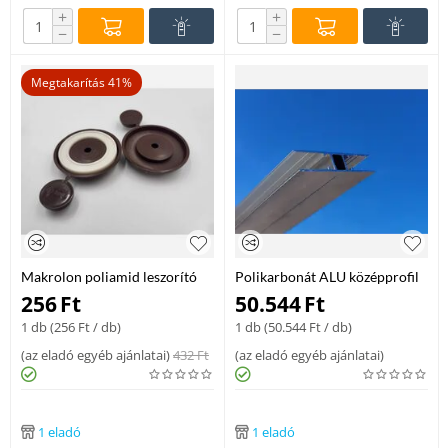
+
+
−
−
Megtakarítás 41%
Makrolon poliamid leszorító
Polikarbonát ALU középprofil
kupak 50 mm, barna
10 mm, 6 m
256
Ft
50.544
Ft
1 db (
256
Ft
/ db)
1 db (
50.544
Ft
/ db)
(
az eladó egyéb ajánlatai
)
432
Ft
(
az eladó egyéb ajánlatai
)
1 eladó
1 eladó