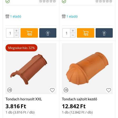
1 eladó
1 eladó
+
+
−
−
Megtakarítás 32%
Tondach hornyolt XXL
Tondach sajtolt kezdő
gerinccserép terrakotta
gerinccserép téglavörös-
3.816
Ft
12.842
Ft
csornai 17cm
1 db (
3.816
Ft
/ db)
1 db (
12.842
Ft
/ db)