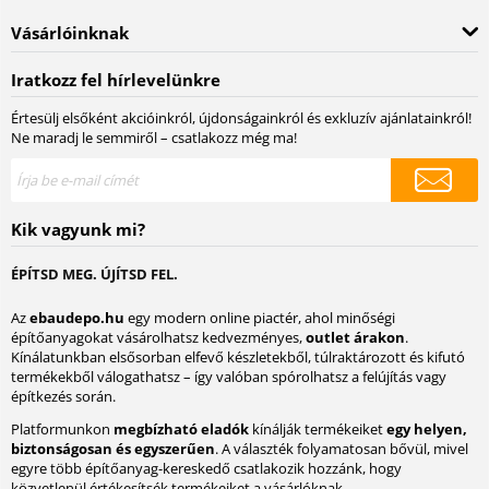
Vásárlóinknak
Iratkozz fel hírlevelünkre
Értesülj elsőként akcióinkról, újdonságainkról és exkluzív ajánlatainkról!
Ne maradj le semmiről – csatlakozz még ma!
Kik vagyunk mi?
ÉPÍTSD MEG. ÚJÍTSD FEL.
Az
ebaudepo.hu
egy modern online piactér, ahol minőségi
építőanyagokat vásárolhatsz kedvezményes,
outlet árakon
.
Kínálatunkban elsősorban elfevő készletekből, túlraktározott és kifutó
termékekből válogathatsz – így valóban spórolhatsz a felújítás vagy
építkezés során.
Platformunkon
megbízható eladók
kínálják termékeiket
egy helyen,
biztonságosan és egyszerűen
. A választék folyamatosan bővül, mivel
egyre több építőanyag-kereskedő csatlakozik hozzánk, hogy
közvetlenül értékesítsék termékeiket a vásárlóknak.