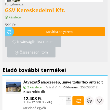
Forgalmazza:
GSV Kereskedelmi Kft.
készleten
599
Ft
Kosárba helyezem
Kivánságlistára rakom
Összehasonlítom
Eladó további termékei
Átvezető alapcserép, univerzális flex antracit
2 készleten
Cikkszám:
2530530012
Kiszerelés:
db
12.408
Ft
+
1 db (
12.408
Ft
/ db)
−
(
az eladó egyéb