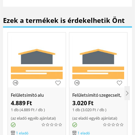
Ezek a termékek is érdekelhetik Önt
Felületsimító alu
Felületsimító szegecselt,
erősített, rome 400 mm
rome 400mm
4.889
Ft
3.020
Ft
Soft
1 db (
4.889
Ft
/ db )
1 db (
3.020
Ft
/ db )
(
az eladó egyéb ajánlatai
)
(
az eladó egyéb ajánlatai
)
(
1 eladó
1 eladó