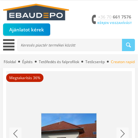
+36 70
661 7576
KÉRJEN VISSZAHÍVÁST
Ajánlatot kérek
Főoldal
Építés
Tetőfedés és falprofilok
Tetőcserép
Creaton rapido 
Megtakarítás 36%