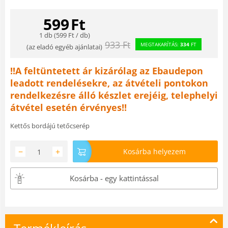
599
Ft
1 db (
599
Ft
/ db)
933
Ft
MEGTAKARÍTÁS:
334
FT
(
az eladó egyéb ajánlatai
)
!!A feltüntetett ár kizárólag az Ebaudepon
leadott rendelésekre, az átvételi pontokon
rendelkezésre álló készlet erejéig, telephelyi
átvétel esetén érvényes!!
Kettős bordájú tetőcserép
−
+
Kosárba helyezem
Kosárba - egy kattintással