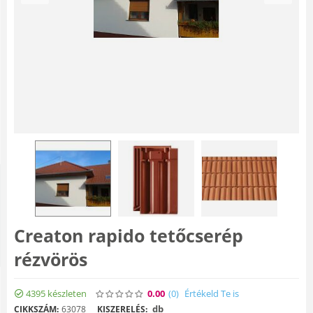
Creaton rapido tetőcserép
rézvörös
4395 készleten
0.00
(0
)
Értékeld Te is
db
CIKKSZÁM:
63078
KISZERELÉS: