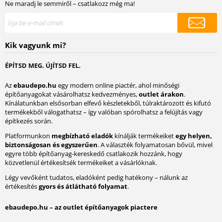
Ne maradj le semmiről – csatlakozz még ma!
Kik vagyunk mi?
ÉPÍTSD MEG. ÚJÍTSD FEL.
Az
ebaudepo.hu
egy modern online piactér, ahol minőségi
építőanyagokat vásárolhatsz kedvezményes,
outlet árakon
.
Kínálatunkban elsősorban elfevő készletekből, túlraktározott és kifutó
termékekből válogathatsz – így valóban spórolhatsz a felújítás vagy
építkezés során.
Platformunkon
megbízható eladók
kínálják termékeiket
egy helyen,
biztonságosan és egyszerűen
. A választék folyamatosan bővül, mivel
egyre több építőanyag-kereskedő csatlakozik hozzánk, hogy
közvetlenül értékesítsék termékeiket a vásárlóknak.
Légy vevőként tudatos, eladóként pedig hatékony – nálunk az
értékesítés
gyors és átlátható folyamat
.
ebaudepo.hu – az outlet építőanyagok piactere