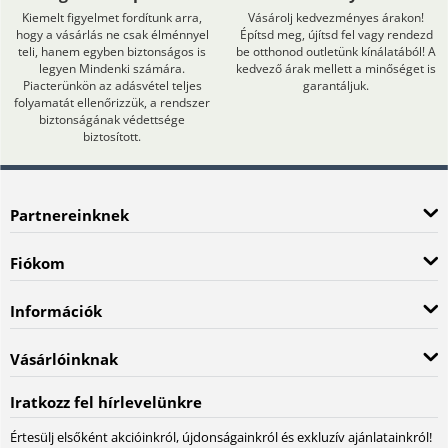
Kiemelt figyelmet fordítunk arra,
Vásárolj kedvezményes árakon!
hogy a vásárlás ne csak élménnyel
Építsd meg, újítsd fel vagy rendezd
teli, hanem egyben biztonságos is
be otthonod outletünk kínálatából! A
legyen Mindenki számára.
kedvező árak mellett a minőséget is
Piacterünkön az adásvétel teljes
garantáljuk.
folyamatát ellenőrizzük, a rendszer
biztonságának védettsége
biztosított.
Partnereinknek
Fiókom
Információk
Vásárlóinknak
Iratkozz fel hírlevelünkre
Értesülj elsőként akcióinkról, újdonságainkról és exkluzív ajánlatainkról!