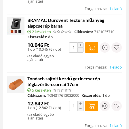
ajánlatai
)
Forgalmazza:
1 eladó
BRAMAC Durovent Tectura műanyag
alapcserép barna
2 készleten
Cikkszám:
7121035710
Kiszerelés:
db
10.046
Ft
+
1 db (
10.046
Ft
/ db)
−
(
az eladó egyéb
ajánlatai
)
Forgalmazza:
1 eladó
Tondach sajtolt kezdő gerinccserép
téglavörös-csornai 17cm
5 készleten
Cikkszám:
TON317613032000
Kiszerelés:
1 db
12.842
Ft
+
1 db (
12.842
Ft
/ db)
−
(
az eladó egyéb
ajánlatai
)
Forgalmazza:
1 eladó