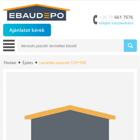
+36 70
661 7576
KÉRJEN VISSZAHÍVÁST
Ajánlatot kérek
Főoldal
Építés
Lamellás csiszoló 125*100