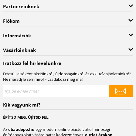
Partnereinknek
Fiókom
Információk
Vásárlóinknak
Iratkozz fel hírlevelünkre
Értesülj elsőként akcióinkról, újdonságainkról és exkluzív ajánlatainkról!
Ne maradj le semmiről – csatlakozz még ma!
Kik vagyunk mi?
ÉPÍTSD MEG. ÚJÍTSD FEL.
Az
ebaudepo.hu
egy modern online piactér, ahol minőségi
építőanyagokat vásárolhatsz kedvezményes,
outlet árakon
.