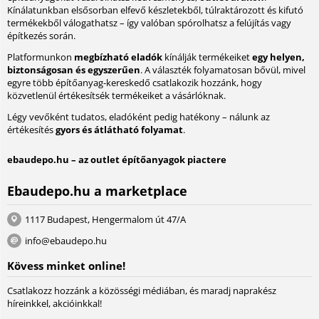
Kínálatunkban elsősorban elfevő készletekből, túlraktározott és kifutó
termékekből válogathatsz – így valóban spórolhatsz a felújítás vagy
építkezés során.
Platformunkon
megbízható eladók
kínálják termékeiket
egy helyen,
biztonságosan és egyszerűen
. A választék folyamatosan bővül, mivel
egyre több építőanyag-kereskedő csatlakozik hozzánk, hogy
közvetlenül értékesítsék termékeiket a vásárlóknak.
Légy vevőként tudatos, eladóként pedig hatékony – nálunk az
értékesítés
gyors és átlátható folyamat
.
ebaudepo.hu – az outlet építőanyagok piactere
Ebaudepo.hu a marketplace
1117 Budapest, Hengermalom út 47/A
info@ebaudepo.hu
Kövess minket online!
Csatlakozz hozzánk a közösségi médiában, és maradj naprakész
híreinkkel, akcióinkkal!