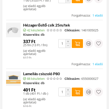
1 db (
3.020
Ft
/ db )
−
(
az eladó egyéb
ajánlatai
)
Forgalmazza:
1 eladó
Hézagerősítő csík 25m/tek
42 készleten
Cikkszám:
1461005025
Kiszerelés:
db
337
Ft
+
25 fm (
13
Ft
/ fm)
−
(
az eladó egyéb
ajánlatai
)
617
Ft
Forgalmazza:
1 eladó
Lamellás csiszoló P80
88 készleten
Cikkszám:
6550000027
Kiszerelés:
db
401
Ft
+
1 db (
401
Ft
/ db )
−
(
az eladó egyéb
ajánlatai
)
616
Ft