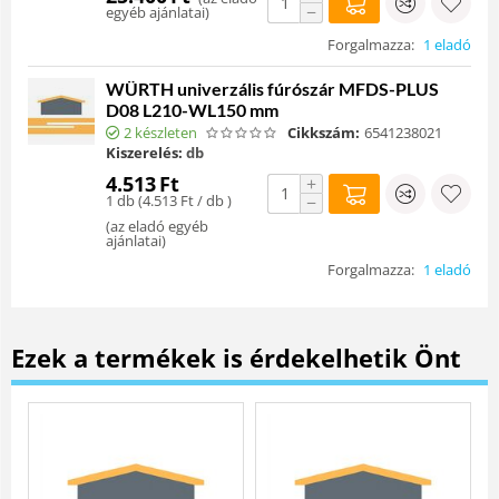
−
egyéb ajánlatai
)
Forgalmazza:
1 eladó
WÜRTH univerzális fúrószár MFDS-PLUS
D08 L210-WL150 mm
2 készleten
Cikkszám:
6541238021
Kiszerelés:
db
4.513
Ft
+
1 db (
4.513
Ft
/ db )
−
(
az eladó egyéb
ajánlatai
)
Forgalmazza:
1 eladó
Ezek a termékek is érdekelhetik Önt