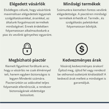
Elégedett vásárlók
Minőségi termékek
Elsődleges célunk, hogy vásárlóink
Számunkra kiemelten fontos vevőink
maximálisan elégedettek legyenek
elégedettsége. A piactéren minőségi
szolgáltatásainkkal, árainkkal, az
termékek érhetők el. Termék-, és
általunk forgalmazott termékek
szolgáltatás palettánkat
minőségével. Ennek érdekében
folyamatosan bővítjük.
folyamatosan alkalmazkodunk a
piac és vevőink igényeihez egyaránt.
Megbízható piactér
Kedvezményes árak
Kiemelt figyelmet fordítunk arra,
Vásárolj kedvezményes árakon!
hogy a vásárlás ne csak élménnyel
Építsd meg, újítsd fel vagy rendezd
teli, hanem egyben biztonságos is
be otthonod outletünk kínálatából! A
legyen Mindenki számára.
kedvező árak mellett a minőséget is
Piacterünkön az adásvétel teljes
garantáljuk.
folyamatát ellenőrizzük, a rendszer
biztonságának védettsége
biztosított.