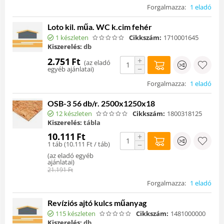
Forgalmazza:
1 eladó
Loto kil. műa. WC k.cim fehér
1 készleten
Cikkszám:
1710001645
Kiszerelés:
db
+
2.751
Ft
(
az eladó
−
egyéb ajánlatai
)
Forgalmazza:
1 eladó
OSB-3 56 db/r. 2500x1250x18
12 készleten
Cikkszám:
1800318125
Kiszerelés:
tábla
10.111
Ft
+
1 táb (
10.111
Ft
/ táb)
−
(
az eladó egyéb
ajánlatai
)
21.191
Ft
Forgalmazza:
1 eladó
Revíziós ajtó kulcs műanyag
115 készleten
Cikkszám:
1481000000
Kiszerelés:
db