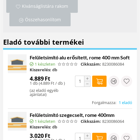
Kivánságlistára rakom
Összehasonlítom
Eladó további termékei
Felületsimító alu erősített, rome 400 mm Soft
1 készleten
Cikkszám:
8230086084
Kiszerelés:
db
4.889
Ft
+
1 db (
4.889
Ft
/ db )
−
(
az eladó egyéb
ajánlatai
)
Forgalmazza:
1 eladó
Felületsimító szegecselt, rome 400mm
1 készleten
Cikkszám:
8230086064
Kiszerelés:
db
3.020
Ft
+