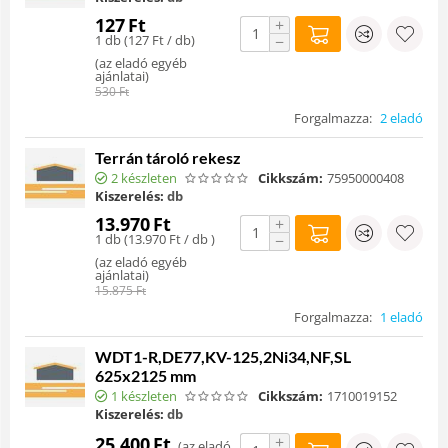
127
Ft
+
1 db (
127
Ft
/ db)
−
(
az eladó egyéb
ajánlatai
)
530
Ft
Forgalmazza:
2 eladó
Terrán tároló rekesz
2 készleten
Cikkszám:
75950000408
Kiszerelés:
db
13.970
Ft
+
1 db (
13.970
Ft
/ db )
−
(
az eladó egyéb
ajánlatai
)
15.875
Ft
Forgalmazza:
1 eladó
WDT1-R,DE77,KV-125,2Ni34,NF,SL
625x2125 mm
1 készleten
Cikkszám:
1710019152
Kiszerelés:
db
+
25.400
Ft
(
az eladó