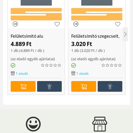
Felületsimító alu
Felületsimító szegecselt,
erősített, rome 400 mm
rome 400mm
4.889
Ft
3.020
Ft
Soft
1 db (
4.889
Ft
/ db )
1 db (
3.020
Ft
/ db )
(
az eladó egyéb ajánlatai
)
(
az eladó egyéb ajánlatai
)
(
1 eladó
1 eladó