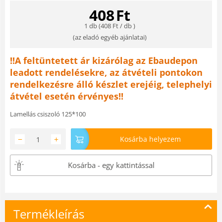
408
Ft
1 db (
408
Ft
/ db )
(
az eladó egyéb ajánlatai
)
!!A feltüntetett ár kizárólag az Ebaudepon
leadott rendelésekre, az átvételi pontokon
rendelkezésre álló készlet erejéig, telephelyi
átvétel esetén érvényes!!
Lamellás csiszoló 125*100
−
+
Kosárba helyezem
Kosárba - egy kattintással
Termékleírás