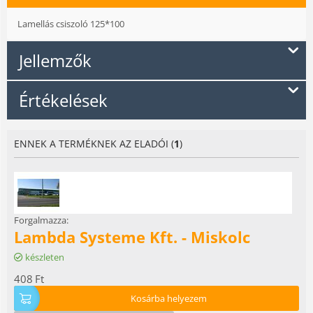
Lamellás csiszoló 125*100
Jellemzők
Értékelések
ENNEK A TERMÉKNEK AZ ELADÓI (
1
)
Forgalmazza:
Lambda Systeme Kft. - Miskolc
készleten
408
Ft
Kosárba helyezem