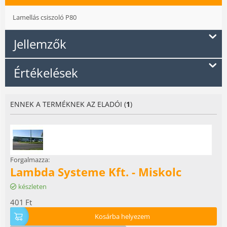
Lamellás csiszoló P80
Jellemzők
Értékelések
ENNEK A TERMÉKNEK AZ ELADÓI (
1
)
Forgalmazza:
Lambda Systeme Kft. - Miskolc
készleten
401
Ft
Kosárba helyezem