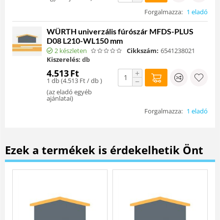
Forgalmazza:
1 eladó
WÜRTH univerzális fúrószár MFDS-PLUS
D08 L210-WL150 mm
2 készleten
Cikkszám:
6541238021
Kiszerelés:
db
4.513
Ft
+
1 db (
4.513
Ft
/ db )
−
(
az eladó egyéb
ajánlatai
)
Forgalmazza:
1 eladó
Ezek a termékek is érdekelhetik Önt