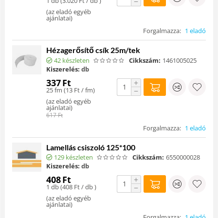
1 db (
3.020
Ft
/ db )
−
(
az eladó egyéb
ajánlatai
)
Forgalmazza:
1 eladó
Hézagerősítő csík 25m/tek
42 készleten
Cikkszám:
1461005025
Kiszerelés:
db
337
Ft
+
25 fm (
13
Ft
/ fm)
−
(
az eladó egyéb
ajánlatai
)
617
Ft
Forgalmazza:
1 eladó
Lamellás csiszoló 125*100
129 készleten
Cikkszám:
6550000028
Kiszerelés:
db
408
Ft
+
1 db (
408
Ft
/ db )
−
(
az eladó egyéb
ajánlatai
)
Forgalmazza:
1 eladó