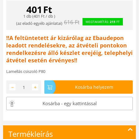
401
Ft
1 db (
401
Ft
/ db )
616
Ft
MEGTAKARÍTÁS:
215
FT
(
az eladó egyéb ajánlatai
)
!!A feltüntetett ár kizárólag az Ebaudepon
leadott rendelésekre, az átvételi pontokon
rendelkezésre álló készlet erejéig, telephelyi
átvétel esetén érvényes!!
Lamellás csiszoló P80
−
+
Kosárba helyezem
Kosárba - egy kattintással
Termékleírás