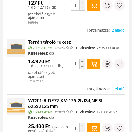
127
Ft
+
1 db (
127
Ft
/ db)
−
(
az eladó egyéb
ajánlatai
)
530
Ft
Forgalmazza:
2 eladó
Terrán tároló rekesz
2 készleten
Cikkszám:
75950000408
Kiszerelés:
db
13.970
Ft
+
1 db (
13.970
Ft
/ db )
−
(
az eladó egyéb
ajánlatai
)
15.875
Ft
Forgalmazza:
1 eladó
WDT1-R,DE77,KV-125,2Ni34,NF,SL
625x2125 mm
1 készleten
Cikkszám:
1710019152
Kiszerelés:
db
+
25.400
Ft
(
az eladó
−
egyéb ajánlatai
)