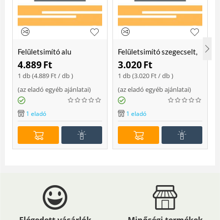
Felületsimító alu
Felületsimító szegecselt,
erősített, rome 400 mm
rome 400mm
4.889
Ft
3.020
Ft
Soft
1 db (
4.889
Ft
/ db )
1 db (
3.020
Ft
/ db )
(
az eladó egyéb ajánlatai
)
(
az eladó egyéb ajánlatai
)
(
1 eladó
1 eladó
Elégedett vásárlók
Minőségi termékek