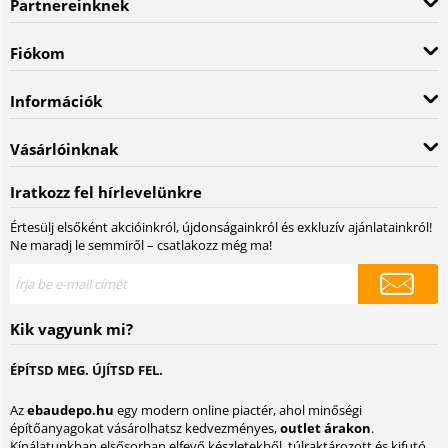
Partnereinknek
Fiókom
Információk
Vásárlóinknak
Iratkozz fel hírlevelünkre
Értesülj elsőként akcióinkról, újdonságainkról és exkluzív ajánlatainkról!
Ne maradj le semmiről – csatlakozz még ma!
Kik vagyunk mi?
ÉPÍTSD MEG. ÚJÍTSD FEL.
Az
ebaudepo.hu
egy modern online piactér, ahol minőségi
építőanyagokat vásárolhatsz kedvezményes,
outlet árakon
.
Kínálatunkban elsősorban elfevő készletekből, túlraktározott és kifutó