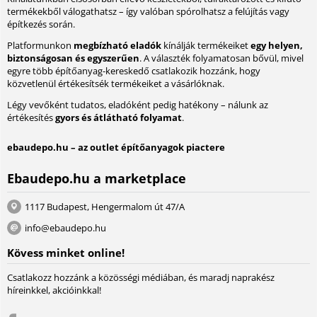
termékekből válogathatsz – így valóban spórolhatsz a felújítás vagy
építkezés során.
Platformunkon
megbízható eladók
kínálják termékeiket
egy helyen,
biztonságosan és egyszerűen
. A választék folyamatosan bővül, mivel
egyre több építőanyag-kereskedő csatlakozik hozzánk, hogy
közvetlenül értékesítsék termékeiket a vásárlóknak.
Légy vevőként tudatos, eladóként pedig hatékony – nálunk az
értékesítés
gyors és átlátható folyamat
.
ebaudepo.hu – az outlet építőanyagok piactere
Ebaudepo.hu a marketplace
1117 Budapest, Hengermalom út 47/A
info@ebaudepo.hu
Kövess minket online!
Csatlakozz hozzánk a közösségi médiában, és maradj naprakész
híreinkkel, akcióinkkal!