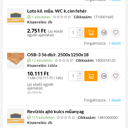
Loto kil. műa. WC k.cim fehér
1 készleten
Cikkszám:
1710001645
Kiszerelés:
db
+
2.751
Ft
(
az eladó
−
egyéb ajánlatai
)
Forgalmazza:
1 eladó
OSB-3 56 db/r. 2500x1250x18
12 készleten
Cikkszám:
1800318125
Kiszerelés:
tábla
10.111
Ft
+
1 táb (
10.111
Ft
/ táb)
−
(
az eladó egyéb
ajánlatai
)
21.191
Ft
Forgalmazza:
1 eladó
Revíziós ajtó kulcs műanyag
115 készleten
Cikkszám:
1481000000
Kiszerelés:
db