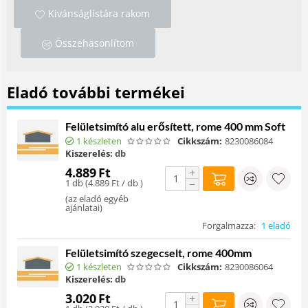
Kivánságlistára rakom
Összehasonlítom
Eladó további termékei
Felületsimító alu erősített, rome 400 mm Soft
1 készleten
Cikkszám:
8230086084
Kiszerelés:
db
4.889
Ft
+
1 db (
4.889
Ft
/ db )
−
(
az eladó egyéb
ajánlatai
)
Forgalmazza:
1 eladó
Felületsimító szegecselt, rome 400mm
1 készleten
Cikkszám:
8230086064
Kiszerelés:
db
3.020
Ft
+