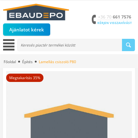
+36 70
661 7576
KÉRJEN VISSZAHÍVÁST
Ajánlatot kérek
Főoldal
Építés
Lamellás csiszoló P80
Megtakarítás 35%