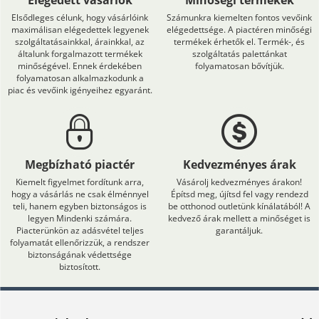
Elsődleges célunk, hogy vásárlóink
Számunkra kiemelten fontos vevőink
maximálisan elégedettek legyenek
elégedettsége. A piactéren minőségi
szolgáltatásainkkal, árainkkal, az
termékek érhetők el. Termék-, és
általunk forgalmazott termékek
szolgáltatás palettánkat
minőségével. Ennek érdekében
folyamatosan bővítjük.
folyamatosan alkalmazkodunk a
piac és vevőink igényeihez egyaránt.
Megbízható piactér
Kedvezményes árak
Kiemelt figyelmet fordítunk arra,
Vásárolj kedvezményes árakon!
hogy a vásárlás ne csak élménnyel
Építsd meg, újítsd fel vagy rendezd
teli, hanem egyben biztonságos is
be otthonod outletünk kínálatából! A
legyen Mindenki számára.
kedvező árak mellett a minőséget is
Piacterünkön az adásvétel teljes
garantáljuk.
folyamatát ellenőrizzük, a rendszer
biztonságának védettsége
biztosított.