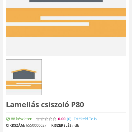
Lamellás csiszoló P80
88 készleten
0.00
(0
)
Értékeld Te is
db
CIKKSZÁM:
6550000027
KISZERELÉS: