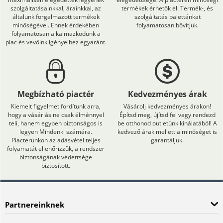
szolgáltatásainkkal, árainkkal, az
termékek érhetők el. Termék-, és
általunk forgalmazott termékek
szolgáltatás palettánkat
minőségével. Ennek érdekében
folyamatosan bővítjük.
folyamatosan alkalmazkodunk a
piac és vevőink igényeihez egyaránt.
Megbízható piactér
Kedvezményes árak
Kiemelt figyelmet fordítunk arra,
Vásárolj kedvezményes árakon!
hogy a vásárlás ne csak élménnyel
Építsd meg, újítsd fel vagy rendezd
teli, hanem egyben biztonságos is
be otthonod outletünk kínálatából! A
legyen Mindenki számára.
kedvező árak mellett a minőséget is
Piacterünkön az adásvétel teljes
garantáljuk.
folyamatát ellenőrizzük, a rendszer
biztonságának védettsége
biztosított.
Partnereinknek