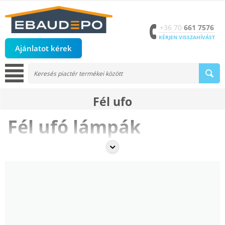
+36 70
661 7576
KÉRJEN VISSZAHÍVÁST
Ajánlatot kérek
Fél ufo
Fél ufó lámpák
A
fél ufó lámpák
dekoratív és praktikus világítási megoldást
nyújtanak beltéri helyiségekbe. Az
eBaudepo.hu
kínálatában modern
és energiatakarékos
LED és hagyományos fél ufó lámpák
találhatók, amelyek stílusos megjelenést és kényelmes fényt
biztosítanak nappaliba, hálószobába vagy előszobába.
Modern és dekoratív design
A kategóriában található
fél ufó lámpák
egyedi formatervezésükkel
és dekoratív megjelenésükkel látványos kiegészítői minden beltéri
térnek.