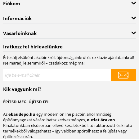
Fiókom
Információk
Vásárlóinknak
Iratkozz fel hírlevelünkre
Értesülj elsőként akcióinkról, újdonságainkról és exkluzív ajánlatainkról!
Ne maradj le semmiről – csatlakozz még ma!
Kik vagyunk mi?
ÉPÍTSD MEG. ÚJÍTSD FEL.
Az
ebaudepo.hu
egy modern online piactér, ahol minőségi
építőanyagokat vásárolhatsz kedvezményes,
outlet árakon
.
Kínálatunkban elsősorban elfevő készletekből, túlraktározott és kifutó
termékekből válogathatsz – így valóban spórolhatsz a felújítás vagy
építkezés során.