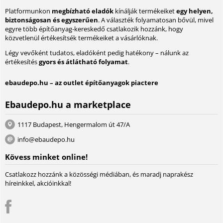
Platformunkon
megbízható eladók
kínálják termékeiket
egy helyen,
biztonságosan és egyszerűen
. A választék folyamatosan bővül, mivel
egyre több építőanyag-kereskedő csatlakozik hozzánk, hogy
közvetlenül értékesítsék termékeiket a vásárlóknak.
Légy vevőként tudatos, eladóként pedig hatékony – nálunk az
értékesítés
gyors és átlátható folyamat
.
ebaudepo.hu – az outlet építőanyagok piactere
Ebaudepo.hu a marketplace
1117 Budapest, Hengermalom út 47/A
info@ebaudepo.hu
Kövess minket online!
Csatlakozz hozzánk a közösségi médiában, és maradj naprakész
híreinkkel, akcióinkkal!