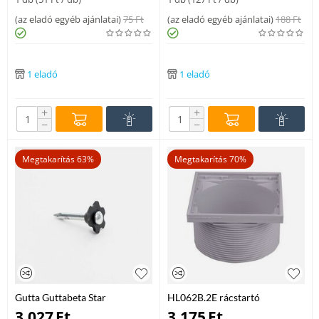
(
az eladó egyéb ajánlatai
)
75
Ft
(
az eladó egyéb ajánlatai
)
188
Ft
1 eladó
1 eladó
+
+
−
−
Megtakarítás 63%
Megtakarítás 70%
Gutta Guttabeta Star
HL062B.2E rácstartó
szerelőgomb szöggel – 200 db
padlóösszefolyóhoz és
3.027
Ft
3.175
Ft