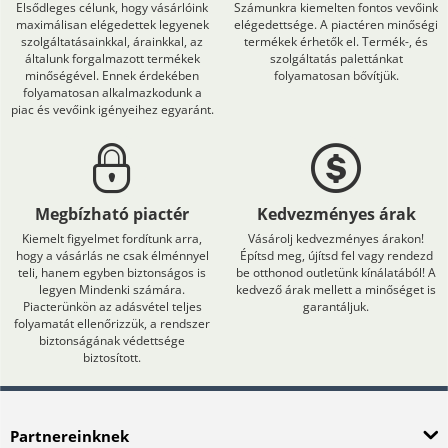
Elsődleges célunk, hogy vásárlóink
Számunkra kiemelten fontos vevőink
maximálisan elégedettek legyenek
elégedettsége. A piactéren minőségi
szolgáltatásainkkal, árainkkal, az
termékek érhetők el. Termék-, és
általunk forgalmazott termékek
szolgáltatás palettánkat
minőségével. Ennek érdekében
folyamatosan bővítjük.
folyamatosan alkalmazkodunk a
piac és vevőink igényeihez egyaránt.
Megbízható piactér
Kedvezményes árak
Kiemelt figyelmet fordítunk arra,
Vásárolj kedvezményes árakon!
hogy a vásárlás ne csak élménnyel
Építsd meg, újítsd fel vagy rendezd
teli, hanem egyben biztonságos is
be otthonod outletünk kínálatából! A
legyen Mindenki számára.
kedvező árak mellett a minőséget is
Piacterünkön az adásvétel teljes
garantáljuk.
folyamatát ellenőrizzük, a rendszer
biztonságának védettsége
biztosított.
Partnereinknek