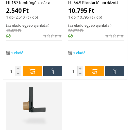
HL157 lombfogó kosár a
HL66.9 Rácstartó bordázott
HL3100T és HL5100T balkon-,
magasítócsővel és nemesacél
2.540
Ft
10.795
Ft
teraszlefolyó sorozathoz
lefolyóráccsal (d 145 mm,
1 db (
2.540
Ft
/ db)
1 db (
10.795
Ft
/ db)
147x147 mm)
(
az eladó egyéb ajánlatai
)
(
az eladó egyéb ajánlatai
)
13.623
Ft
38.873
Ft
1 eladó
1 eladó
+
+
−
−