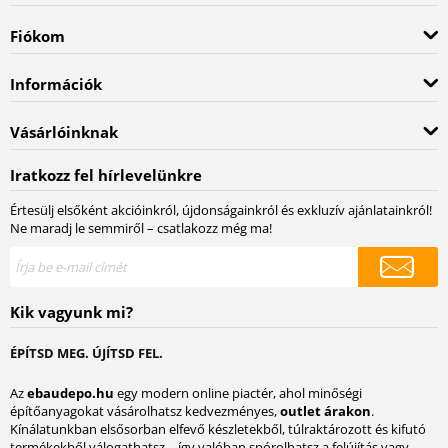
Fiókom
Információk
Vásárlóinknak
Iratkozz fel hírlevelünkre
Értesülj elsőként akcióinkról, újdonságainkról és exkluzív ajánlatainkról!
Ne maradj le semmiről – csatlakozz még ma!
Kik vagyunk mi?
ÉPÍTSD MEG. ÚJÍTSD FEL.
Az
ebaudepo.hu
egy modern online piactér, ahol minőségi
építőanyagokat vásárolhatsz kedvezményes,
outlet árakon
.
Kínálatunkban elsősorban elfevő készletekből, túlraktározott és kifutó
termékekből válogathatsz – így valóban spórolhatsz a felújítás vagy