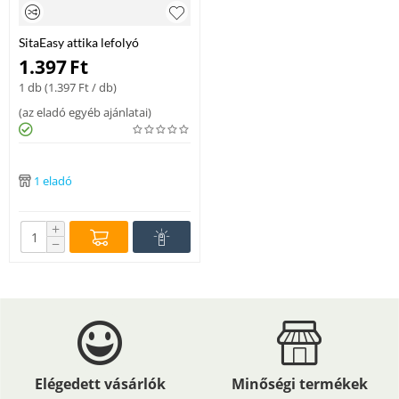
SitaEasy attika lefolyó
lombkosárhoz 50–100 mm
1.397
Ft
1 db (
1.397
Ft
/ db)
(
az eladó egyéb ajánlatai
)
1 eladó
+
−
Elégedett vásárlók
Minőségi termékek