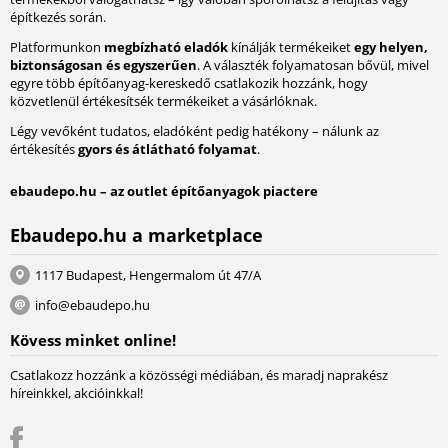
építkezés során.
Platformunkon
megbízható eladók
kínálják termékeiket
egy helyen,
biztonságosan és egyszerűen
. A választék folyamatosan bővül, mivel
egyre több építőanyag-kereskedő csatlakozik hozzánk, hogy
közvetlenül értékesítsék termékeiket a vásárlóknak.
Légy vevőként tudatos, eladóként pedig hatékony – nálunk az
értékesítés
gyors és átlátható folyamat
.
ebaudepo.hu – az outlet építőanyagok piactere
Ebaudepo.hu a marketplace
1117 Budapest, Hengermalom út 47/A
info@ebaudepo.hu
Kövess minket online!
Csatlakozz hozzánk a közösségi médiában, és maradj naprakész
híreinkkel, akcióinkkal!