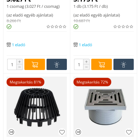
tetőlefolyóhoz
1 csomag (
3.027
Ft
/ csomag)
1 db (
3.175
Ft
/ db)
(
az eladó egyéb ajánlatai
)
(
az eladó egyéb ajánlatai
)
8.266
Ft
10.687
Ft
1 eladó
1 eladó
+
+
−
−
Megtakarítás 81%
Megtakarítás 72%