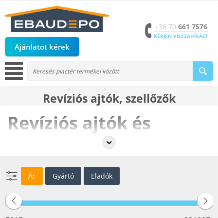
+36 70
661 7576
KÉRJEN VISSZAHÍVÁST
Ajánlatot kérek
Revíziós ajtók, szellőzők
Revíziós ajtók és
szellőzők
A
revíziós ajtók és szellőzők
elengedhetetlen kiegészítők minden
modern épületben, amelyek lehetővé teszik a könnyű hozzáférést a
Ár
Gyártó
Eladók
falba szerelt csövekhez, vezetékekhez és gépészeti rendszerekhez. Az
eBaudepo.hu
kínálatában megtalálhatók a különböző típusú revíziós
ajtók és szellőzők, amelyek egyszerre biztosítanak tartósságot,
funkcionalitást és esztétikus megjelenést.
Könnyű hozzáférés a rejtett