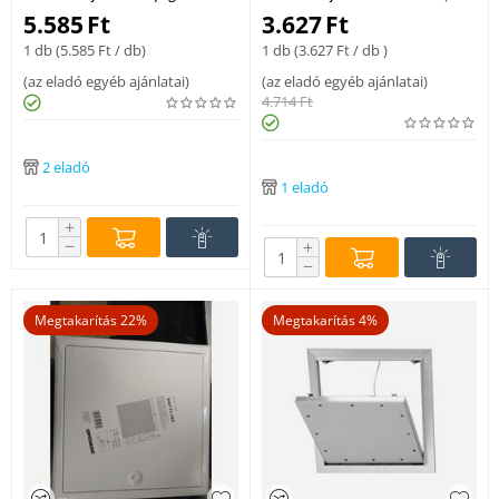
300x300 mm
acél 200x200/12,5 mm
5.585
Ft
3.627
Ft
1 db (
5.585
Ft
/ db)
1 db (
3.627
Ft
/ db )
(
az eladó egyéb ajánlatai
)
(
az eladó egyéb ajánlatai
)
4.714
Ft
2 eladó
1 eladó
+
−
+
−
Megtakarítás 22%
Megtakarítás 4%