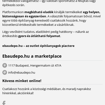
termékekből válogathatsz – így valóban spórolhatsz a felújítás vagy
építkezés során.
Platformunkon
megbízható eladók
kínálják termékeiket
egy helyen,
biztonságosan és egyszerűen
. A választék folyamatosan bővül, mivel
egyre több építőanyag-kereskedő csatlakozik hozzánk, hogy
közvetlenül értékesítsék termékeiket a vásárlóknak.
Légy vevőként tudatos, eladóként pedig hatékony – nálunk az
értékesítés
gyors és átlátható folyamat
.
ebaudepo.hu – az outlet építőanyagok piactere
Ebaudepo.hu a marketplace
1117 Budapest, Hengermalom út 47/A
info@ebaudepo.hu
Kövess minket online!
Csatlakozz hozzánk a közösségi médiában, és maradj naprakész
híreinkkel, akcióinkkal!