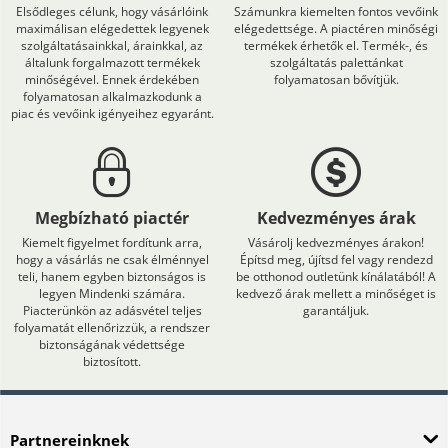
Elsődleges célunk, hogy vásárlóink
Számunkra kiemelten fontos vevőink
maximálisan elégedettek legyenek
elégedettsége. A piactéren minőségi
szolgáltatásainkkal, árainkkal, az
termékek érhetők el. Termék-, és
általunk forgalmazott termékek
szolgáltatás palettánkat
minőségével. Ennek érdekében
folyamatosan bővítjük.
folyamatosan alkalmazkodunk a
piac és vevőink igényeihez egyaránt.
Megbízható piactér
Kedvezményes árak
Kiemelt figyelmet fordítunk arra,
Vásárolj kedvezményes árakon!
hogy a vásárlás ne csak élménnyel
Építsd meg, újítsd fel vagy rendezd
teli, hanem egyben biztonságos is
be otthonod outletünk kínálatából! A
legyen Mindenki számára.
kedvező árak mellett a minőséget is
Piacterünkön az adásvétel teljes
garantáljuk.
folyamatát ellenőrizzük, a rendszer
biztonságának védettsége
biztosított.
Partnereinknek