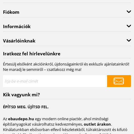
Fiókom
Információk
Vásárlóinknak
Iratkozz fel hírlevelünkre
Értesülj elsőként akcióinkról, újdonságainkról és exkluzív ajánlatainkról!
Ne maradj le semmiről – csatlakozz még ma!
Kik vagyunk mi?
ÉPÍTSD MEG. ÚJÍTSD FEL.
Az
ebaudepo.hu
egy modern online piactér, ahol minőségi
építőanyagokat vásárolhatsz kedvezményes,
outlet árakon
.
Kínálatunkban elsősorban elfevő készletekből, túlraktározott és kifutó