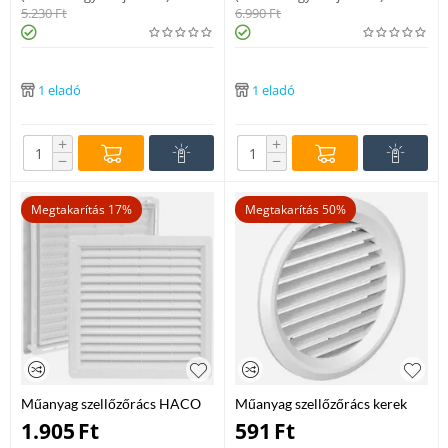
5.230
Ft
6.990
Ft
1 eladó
1 eladó
+
+
−
−
Megtakarítás 17%
Megtakarítás 50%
Műanyag szellőzőrács HACO
Műanyag szellőzőrács kerek
hálós 300*300 mm
VM 110 mm átm.
1.905
Ft
591
Ft