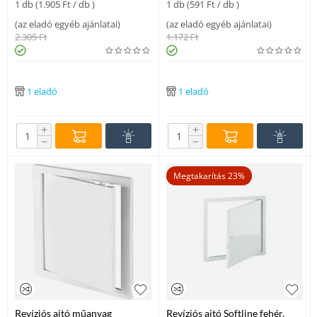
1 db (
1.905
Ft
/ db )
1 db (
591
Ft
/ db )
(
az eladó egyéb ajánlatai
)
(
az eladó egyéb ajánlatai
)
2.305
Ft
1.172
Ft
1 eladó
1 eladó
+
+
−
−
Megtakarítás 23%
Revíziós ajtó műanyag
Revíziós ajtó Softline fehér,