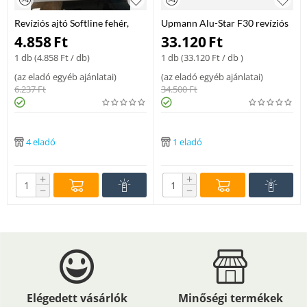
Revíziós ajtó Softline fehér,
Upmann Alu-Star F30 revíziós
acél 300x300/12,5 mm
ajtó mennyezetbe
4.858
Ft
33.120
Ft
400x400x12,5 mm
1 db (
4.858
Ft
/ db)
1 db (
33.120
Ft
/ db )
(
az eladó egyéb ajánlatai
)
(
az eladó egyéb ajánlatai
)
6.237
Ft
34.500
Ft
4 eladó
1 eladó
+
+
−
−
Elégedett vásárlók
Minőségi termékek