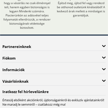
hogy a vásárlás ne csak élménnyel
Építsd meg, újítsd fel vagy rendezd
teli, hanem egyben biztonságos is
be otthonod outletünk kínálatából! A
legyen Mindenki számára.
kedvező árak mellett a minőséget is
Piacterünkön az adásvétel teljes
garantáljuk.
folyamatát ellenőrizzük, a rendszer
biztonságának védettsége
biztosított.
Partnereinknek
Fiókom
Információk
Vásárlóinknak
Iratkozz fel hírlevelünkre
Értesülj elsőként akcióinkról, újdonságainkról és exkluzív ajánlatainkról!
Ne maradj le semmiről – csatlakozz még ma!