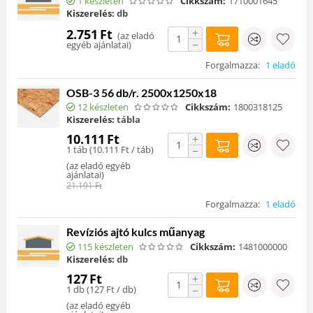
1 készleten
Cikkszám:
1710001645
Kiszerelés:
db
+
2.751
Ft
(
az eladó
−
egyéb ajánlatai
)
Forgalmazza:
1 eladó
OSB-3 56 db/r. 2500x1250x18
12 készleten
Cikkszám:
1800318125
Kiszerelés:
tábla
10.111
Ft
+
1 táb (
10.111
Ft
/ táb)
−
(
az eladó egyéb
ajánlatai
)
21.191
Ft
Forgalmazza:
1 eladó
Revíziós ajtó kulcs műanyag
115 készleten
Cikkszám:
1481000000
Kiszerelés:
db
127
Ft
+
1 db (
127
Ft
/ db)
−
(
az eladó egyéb