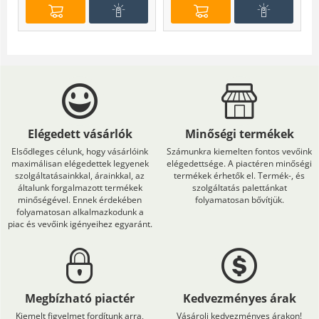
Elégedett vásárlók
Minőségi termékek
Elsődleges célunk, hogy vásárlóink
Számunkra kiemelten fontos vevőink
maximálisan elégedettek legyenek
elégedettsége. A piactéren minőségi
szolgáltatásainkkal, árainkkal, az
termékek érhetők el. Termék-, és
általunk forgalmazott termékek
szolgáltatás palettánkat
minőségével. Ennek érdekében
folyamatosan bővítjük.
folyamatosan alkalmazkodunk a
piac és vevőink igényeihez egyaránt.
Megbízható piactér
Kedvezményes árak
Kiemelt figyelmet fordítunk arra,
Vásárolj kedvezményes árakon!