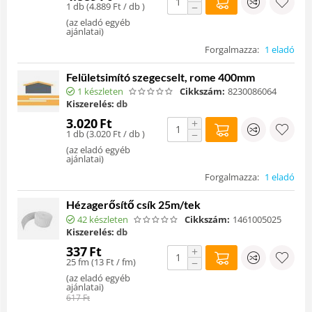
1 db (
4.889
Ft
/ db )
−
(
az eladó egyéb
ajánlatai
)
Forgalmazza:
1 eladó
Felületsimító szegecselt, rome 400mm
1 készleten
Cikkszám:
8230086064
Kiszerelés:
db
3.020
Ft
+
1 db (
3.020
Ft
/ db )
−
(
az eladó egyéb
ajánlatai
)
Forgalmazza:
1 eladó
Hézagerősítő csík 25m/tek
42 készleten
Cikkszám:
1461005025
Kiszerelés:
db
337
Ft
+
25 fm (
13
Ft
/ fm)
−
(
az eladó egyéb
ajánlatai
)
617
Ft