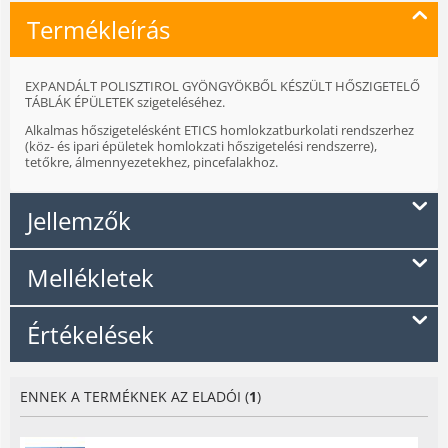
Termékleírás
EXPANDÁLT POLISZTIROL GYÖNGYÖKBŐL KÉSZÜLT HŐSZIGETELŐ
TÁBLÁK ÉPÜLETEK szigeteléséhez.
Alkalmas hőszigetelésként ETICS homlokzatburkolati rendszerhez
(köz- és ipari épületek homlokzati hőszigetelési rendszerre),
tetőkre, álmennyezetekhez, pincefalakhoz.
Jellemzők
Mellékletek
Értékelések
ENNEK A TERMÉKNEK AZ ELADÓI (
1
)