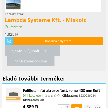
Forgalmazza:
Lambda Systeme Kft. - Miskolc
készleten
1.825
Ft
Kosárba helyezem
Kivánságlistára rakom
Összehasonlítom
Eladó további termékei
Felületsimító alu erősített, rome 400 mm Soft
1 készleten
Cikkszám:
8230086084
Kiszerelés:
db
4.889
Ft
+