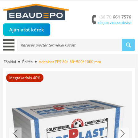
+36 70
661 7576
KÉRJEN VISSZAHÍVÁST
Ajánlatot kérek
Főoldal
Építés
Adeplast EPS 80+ 80*500*1000 mm
Megtakarítás 40%