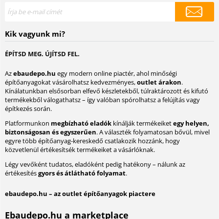
Kik vagyunk mi?
ÉPÍTSD MEG. ÚJÍTSD FEL.
Az
ebaudepo.hu
egy modern online piactér, ahol minőségi
építőanyagokat vásárolhatsz kedvezményes,
outlet árakon
.
Kínálatunkban elsősorban elfevő készletekből, túlraktározott és kifutó
termékekből válogathatsz – így valóban spórolhatsz a felújítás vagy
építkezés során.
Platformunkon
megbízható eladók
kínálják termékeiket
egy helyen,
biztonságosan és egyszerűen
. A választék folyamatosan bővül, mivel
egyre több építőanyag-kereskedő csatlakozik hozzánk, hogy
közvetlenül értékesítsék termékeiket a vásárlóknak.
Légy vevőként tudatos, eladóként pedig hatékony – nálunk az
értékesítés
gyors és átlátható folyamat
.
ebaudepo.hu – az outlet építőanyagok piactere
Ebaudepo.hu a marketplace