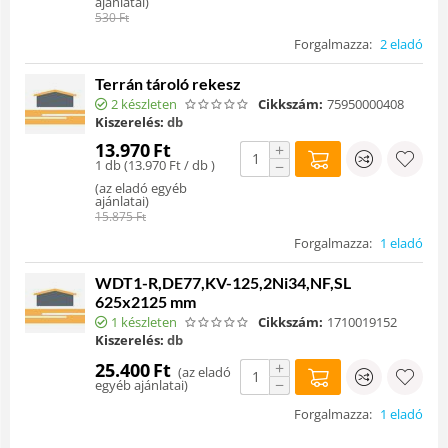
ajánlatai
)
530
Ft
Forgalmazza:
2 eladó
Terrán tároló rekesz
2 készleten
Cikkszám:
75950000408
Kiszerelés:
db
13.970
Ft
+
1 db (
13.970
Ft
/ db )
−
(
az eladó egyéb
ajánlatai
)
15.875
Ft
Forgalmazza:
1 eladó
WDT1-R,DE77,KV-125,2Ni34,NF,SL
625x2125 mm
1 készleten
Cikkszám:
1710019152
Kiszerelés:
db
+
25.400
Ft
(
az eladó
−
egyéb ajánlatai
)
Forgalmazza:
1 eladó