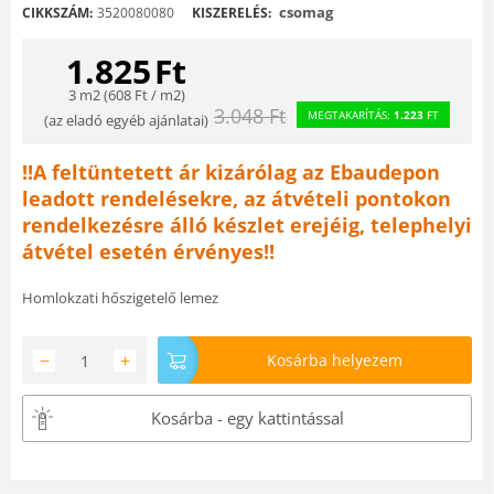
csomag
CIKKSZÁM:
3520080080
KISZERELÉS:
1.825
Ft
3 m2 (
608
Ft
/ m2)
3.048
Ft
MEGTAKARÍTÁS:
1.223
FT
(
az eladó egyéb ajánlatai
)
!!A feltüntetett ár kizárólag az Ebaudepon
leadott rendelésekre, az átvételi pontokon
rendelkezésre álló készlet erejéig, telephelyi
átvétel esetén érvényes!!
Homlokzati hőszigetelő lemez
−
+
Kosárba helyezem
Kosárba - egy kattintással