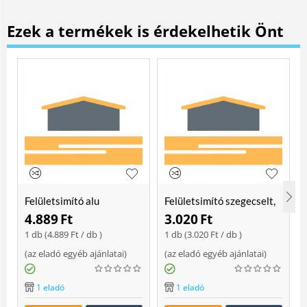
Ezek a termékek is érdekelhetik Önt
Felületsimító alu
Felületsimító szegecselt,
erősített, rome 400 mm
rome 400mm
4.889
Ft
3.020
Ft
Soft
1 db (
4.889
Ft
/ db )
1 db (
3.020
Ft
/ db )
(
az eladó egyéb ajánlatai
)
(
az eladó egyéb ajánlatai
)
(
1 eladó
1 eladó