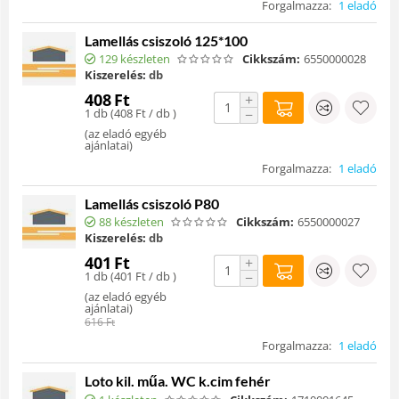
Forgalmazza:
1 eladó
Lamellás csiszoló 125*100
129 készleten
Cikkszám:
6550000028
Kiszerelés:
db
408
Ft
+
1 db (
408
Ft
/ db )
−
(
az eladó egyéb
ajánlatai
)
Forgalmazza:
1 eladó
Lamellás csiszoló P80
88 készleten
Cikkszám:
6550000027
Kiszerelés:
db
401
Ft
+
1 db (
401
Ft
/ db )
−
(
az eladó egyéb
ajánlatai
)
616
Ft
Forgalmazza:
1 eladó
Loto kil. műa. WC k.cim fehér