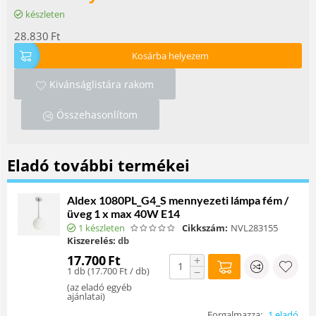
készleten
28.830
Ft
Kosárba helyezem
Kivánságlistára rakom
Összehasonlítom
Eladó további termékei
Aldex 1080PL_G4_S mennyezeti lámpa fém /
üveg 1 x max 40W E14
1 készleten
Cikkszám:
NVL283155
Kiszerelés:
db
17.700
Ft
+
1 db (
17.700
Ft
/ db)
−
(
az eladó egyéb
ajánlatai
)
Forgalmazza:
1 eladó