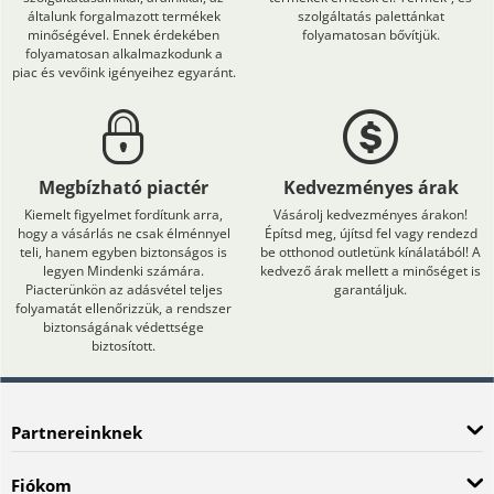
általunk forgalmazott termékek
szolgáltatás palettánkat
minőségével. Ennek érdekében
folyamatosan bővítjük.
folyamatosan alkalmazkodunk a
piac és vevőink igényeihez egyaránt.
Megbízható piactér
Kedvezményes árak
Kiemelt figyelmet fordítunk arra,
Vásárolj kedvezményes árakon!
hogy a vásárlás ne csak élménnyel
Építsd meg, újítsd fel vagy rendezd
teli, hanem egyben biztonságos is
be otthonod outletünk kínálatából! A
legyen Mindenki számára.
kedvező árak mellett a minőséget is
Piacterünkön az adásvétel teljes
garantáljuk.
folyamatát ellenőrizzük, a rendszer
biztonságának védettsége
biztosított.
Partnereinknek
Fiókom