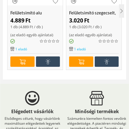
Felületsimító alu
Felületsimító szegecselt,
erősített, rome 400 mm
rome 400mm
4.889
Ft
3.020
Ft
Soft
1 db (
4.889
Ft
/ db )
1 db (
3.020
Ft
/ db )
(
az eladó egyéb ajánlatai
)
(
az eladó egyéb ajánlatai
)
(
1 eladó
1 eladó
Elégedett vásárlók
Minőségi termékek
Elsődleges célunk, hogy vásárlóink
Számunkra kiemelten fontos vevőink
maximálisan elégedettek legyenek
elégedettsége. A piactéren minőségi
szolgáltatásainkkal, árainkkal, az
termékek érhetők el. Termék-, és