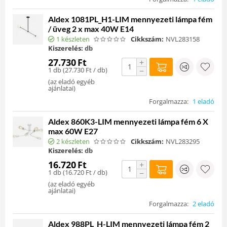
Aldex 1081PL_H1-LIM mennyezeti lámpa fém
/ üveg 2 x max 40W E14
1 készleten
Cikkszám:
NVL283158
Kiszerelés:
db
27.730
Ft
+
1 db (
27.730
Ft
/ db)
−
(
az eladó egyéb
ajánlatai
)
Forgalmazza:
1 eladó
Aldex 860K3-LIM mennyezeti lámpa fém 6 X
max 60W E27
2 készleten
Cikkszám:
NVL283295
Kiszerelés:
db
16.720
Ft
+
1 db (
16.720
Ft
/ db)
−
(
az eladó egyéb
ajánlatai
)
Forgalmazza:
2 eladó
Aldex 988PL_H-LIM mennyezeti lámpa fém 2