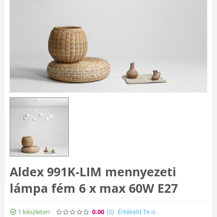
Aldex 991K-LIM mennyezeti
lámpa fém 6 x max 60W E27
1 készleten
0.00
(0
)
Értékeld Te is