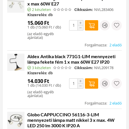
x max 60W E27
2 készleten
Cikkszám:
NVL283406
Kiszerelés:
db
15.060
Ft
+
1 db (
15.060
Ft
/ db)
−
(
az eladó egyéb
ajánlatai
)
Forgalmazza:
2 eladó
Aldex Antika black 771G1-LIM mennyezeti
lámpa fekete fém 1 x max 60W E27 IP20
3 készleten
Cikkszám:
NVL209178
Kiszerelés:
db
14.030
Ft
+
1 db (
14.030
Ft
/ db)
−
(
az eladó egyéb
ajánlatai
)
Forgalmazza:
2 eladó
Globo CAPPUCCINO 56116-3-LIM
mennyezeti lámpa matt nikkel 3 x max. 4W
LED 250 lm 3000 K IP20 A