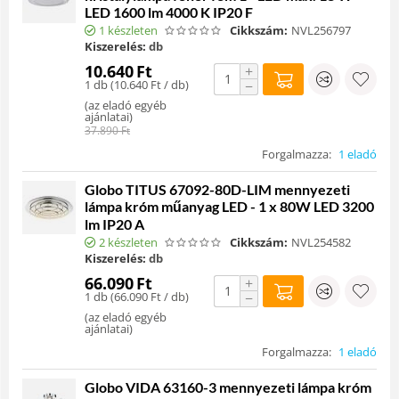
LED 1600 lm 4000 K IP20 F
1 készleten
Cikkszám:
NVL256797
Kiszerelés:
db
10.640
Ft
+
1 db (
10.640
Ft
/ db)
−
(
az eladó egyéb
ajánlatai
)
37.890
Ft
Forgalmazza:
1 eladó
Globo TITUS 67092-80D-LIM mennyezeti
lámpa króm műanyag LED - 1 x 80W LED 3200
lm IP20 A
2 készleten
Cikkszám:
NVL254582
Kiszerelés:
db
66.090
Ft
+
1 db (
66.090
Ft
/ db)
−
(
az eladó egyéb
ajánlatai
)
Forgalmazza:
1 eladó
Globo VIDA 63160-3 mennyezeti lámpa króm