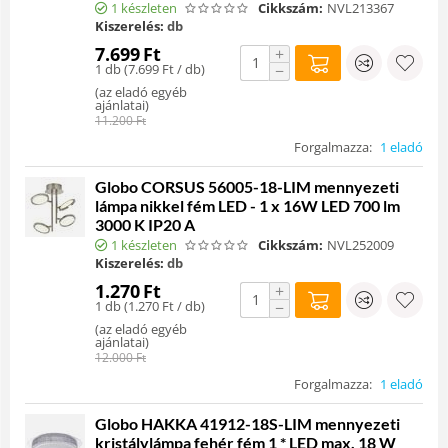
1 készleten
Cikkszám:
NVL213367
Kiszerelés:
db
7.699
Ft
+
1 db (
7.699
Ft
/ db)
−
(
az eladó egyéb
ajánlatai
)
11.200
Ft
Forgalmazza:
1 eladó
Globo CORSUS 56005-18-LIM mennyezeti
lámpa nikkel fém LED - 1 x 16W LED 700 lm
3000 K IP20 A
1 készleten
Cikkszám:
NVL252009
Kiszerelés:
db
1.270
Ft
+
1 db (
1.270
Ft
/ db)
−
(
az eladó egyéb
ajánlatai
)
12.000
Ft
Forgalmazza:
1 eladó
Globo HAKKA 41912-18S-LIM mennyezeti
kristálylámpa fehér fém 1 * LED max. 18 W