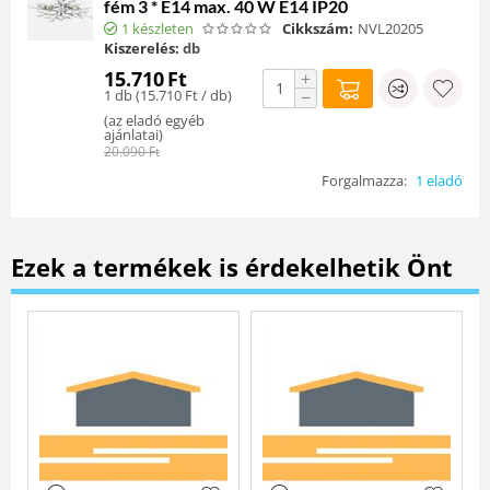
fém 3 * E14 max. 40 W E14 IP20
1 készleten
Cikkszám:
NVL20205
Kiszerelés:
db
15.710
Ft
+
1 db (
15.710
Ft
/ db)
−
(
az eladó egyéb
ajánlatai
)
20.090
Ft
Forgalmazza:
1 eladó
Ezek a termékek is érdekelhetik Önt