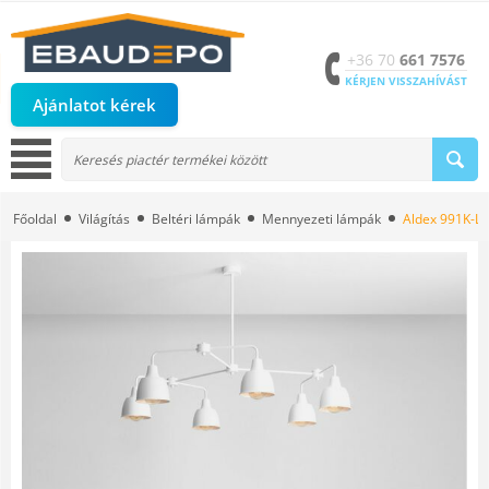
+36 70
661 7576
KÉRJEN VISSZAHÍVÁST
Ajánlatot kérek
Főoldal
Világítás
Beltéri lámpák
Mennyezeti lámpák
Aldex 991K-L