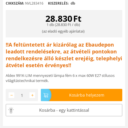
db
CIKKSZÁM:
NVL283416
KISZERELÉS:
28.830
Ft
1 db (
28.830
Ft
/ db)
(
az eladó egyéb ajánlatai
)
!!A feltüntetett ár kizárólag az Ebaudepon
leadott rendelésekre, az átvételi pontokon
rendelkezésre álló készlet erejéig, telephelyi
átvétel esetén érvényes!!
Aldex 991K-LIM mennyezeti lámpa fém 6 x max 60W E27 stílusos
világítástechnikai termék.
−
+
Kosárba helyezem
Kosárba - egy kattintással