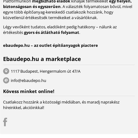
Platformunkon
megbízható eladók
kínálják termékeiket
egy helyen,
biztonságosan és egyszerűen
. A választék folyamatosan bővül, mivel
egyre több építőanyag-kereskedő csatlakozik hozzánk, hogy
közvetlenül értékesítsék termékeiket a vásárlóknak.
Légy vevőként tudatos, eladóként pedig hatékony – nálunk az
értékesítés
gyors és átlátható folyamat
.
ebaudepo.hu – az outlet építőanyagok piactere
Ebaudepo.hu a marketplace
1117 Budapest, Hengermalom út 47/A
info@ebaudepo.hu
Kövess minket online!
Csatlakozz hozzánk a közösségi médiában, és maradj naprakész
híreinkkel, akcióinkkal!