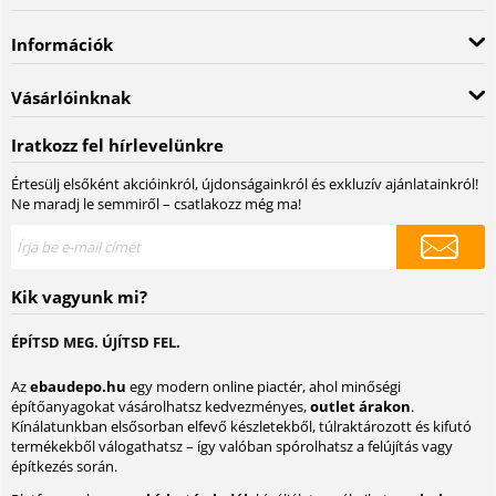
Információk
Vásárlóinknak
Iratkozz fel hírlevelünkre
Értesülj elsőként akcióinkról, újdonságainkról és exkluzív ajánlatainkról!
Ne maradj le semmiről – csatlakozz még ma!
Kik vagyunk mi?
ÉPÍTSD MEG. ÚJÍTSD FEL.
Az
ebaudepo.hu
egy modern online piactér, ahol minőségi
építőanyagokat vásárolhatsz kedvezményes,
outlet árakon
.
Kínálatunkban elsősorban elfevő készletekből, túlraktározott és kifutó
termékekből válogathatsz – így valóban spórolhatsz a felújítás vagy
építkezés során.