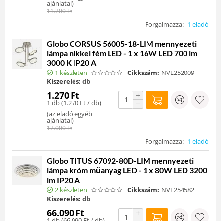
ajánlatai
)
11.200
Ft
Forgalmazza:
1 eladó
Globo CORSUS 56005-18-LIM mennyezeti
lámpa nikkel fém LED - 1 x 16W LED 700 lm
3000 K IP20 A
1 készleten
Cikkszám:
NVL252009
Kiszerelés:
db
1.270
Ft
+
1 db (
1.270
Ft
/ db)
−
(
az eladó egyéb
ajánlatai
)
12.000
Ft
Forgalmazza:
1 eladó
Globo TITUS 67092-80D-LIM mennyezeti
lámpa króm műanyag LED - 1 x 80W LED 3200
lm IP20 A
2 készleten
Cikkszám:
NVL254582
Kiszerelés:
db
66.090
Ft
+
1 db (
66.090
Ft
/ db)
−