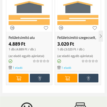
Felületsimító alu
Felületsimító szegecselt,
erősített, rome 400 mm
rome 400mm
4.889
Ft
3.020
Ft
Soft
1 db (
4.889
Ft
/ db )
1 db (
3.020
Ft
/ db )
(
az eladó egyéb ajánlatai
)
(
az eladó egyéb ajánlatai
)
(
1 eladó
1 eladó