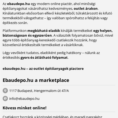
Az
ebaudepo.hu
egy modern online piactér, ahol minőségi
építőanyagokat vásárolhatsz kedvezményes,
outlet árakon
.
Kínálatunkban elsősorban elfevő készletekből, túlraktározott és kifutó
termékekből válogathatsz – így valóban spórolhatsz a felújítás vagy
építkezés során.
Platformunkon
megbízható eladók
kínálják termékeiket
egy helyen,
biztonságosan és egyszerűen
. A választék folyamatosan bővül, mivel
egyre több építőanyag-kereskedő csatlakozik hozzánk, hogy
közvetlenül értékesítsék termékeiket a vásárlóknak.
Légy vevőként tudatos, eladóként pedig hatékony – nálunk az
értékesítés
gyors és átlátható folyamat
.
ebaudepo.hu – az outlet építőanyagok piactere
Ebaudepo.hu a marketplace
1117 Budapest, Hengermalom út 47/A
info@ebaudepo.hu
Kövess minket online!
Csatlakozz hozzánk a közösségi médiában, és maradj naprakész