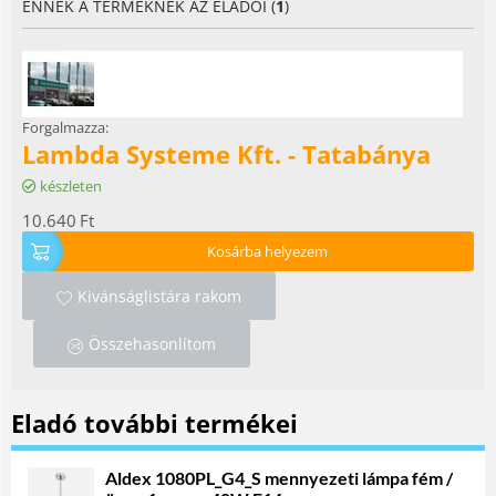
ENNEK A TERMÉKNEK AZ ELADÓI (
1
)
Forgalmazza:
Lambda Systeme Kft. - Tatabánya
készleten
10.640
Ft
Kosárba helyezem
Kivánságlistára rakom
Összehasonlítom
Eladó további termékei
Aldex 1080PL_G4_S mennyezeti lámpa fém /