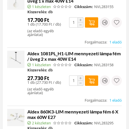
üveg 1 x max 40W E14
1 készleten
Cikkszám:
NVL283155
Kiszerelés:
db
17.700
Ft
+
1 db (
17.700
Ft
/ db)
−
(
az eladó egyéb
ajánlatai
)
Forgalmazza:
1 eladó
Aldex 1081PL_H1-LIM mennyezeti lámpa fém
/ üveg 2 x max 40W E14
1 készleten
Cikkszám:
NVL283158
Kiszerelés:
db
27.730
Ft
+
1 db (
27.730
Ft
/ db)
−
(
az eladó egyéb
ajánlatai
)
Forgalmazza:
1 eladó
Aldex 860K3-LIM mennyezeti lámpa fém 6 X
max 60W E27
2 készleten
Cikkszám:
NVL283295
Kiszerelés:
db