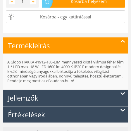
−
+
Kosárba helyezem
Kosárba - egy kattintással
Termékleírás
A Globo HAKKA 41912-18S-LIM mennyezeti kristálylámpa fehér fém
1 * LED max. 18 W LED 1600 lm 4000 K IP20 F modern designnal és
kiváló minőségű anyagokkal biztosítja a tökéletes világítást
otthonában vagy irodájában. Könnyű telepítés, hosszú élettartam.
Rendelje meg most az eBaudepo.hu-n!
Jellemzők
Értékelések