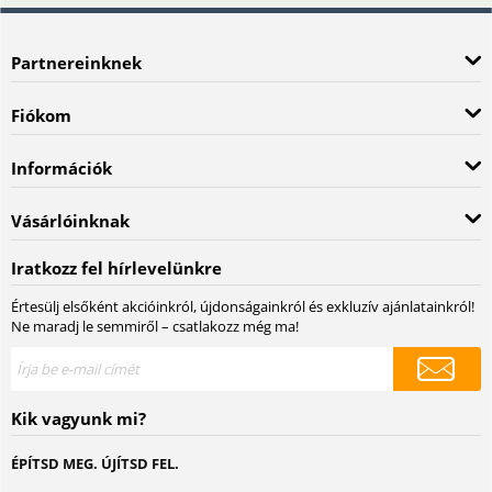
Partnereinknek
Fiókom
Információk
Vásárlóinknak
Iratkozz fel hírlevelünkre
Értesülj elsőként akcióinkról, újdonságainkról és exkluzív ajánlatainkról!
Ne maradj le semmiről – csatlakozz még ma!
Kik vagyunk mi?
ÉPÍTSD MEG. ÚJÍTSD FEL.