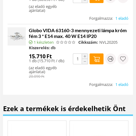
(
az eladó egyéb
ajánlatai
)
Forgalmazza:
1 eladó
Globo VIDA 63160-3 mennyezeti lámpa króm
fém 3 * E14 max. 40 W E14 IP20
1 készleten
Cikkszám:
NVL20205
Kiszerelés:
db
15.710
Ft
+
1 db (
15.710
Ft
/ db)
−
(
az eladó egyéb
ajánlatai
)
20.090
Ft
Forgalmazza:
1 eladó
Ezek a termékek is érdekelhetik Önt