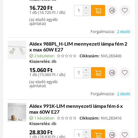
16.720
Ft
+
1 db (
16.720
Ft
/ db)
−
(
az eladó egyéb
ajánlatai
)
Forgalmazza:
2 eladó
Aldex 988PL_H-LIM mennyezeti lámpa fém 2
x max 60W E27
2 készleten
Cikkszám:
NVL283406
Kiszerelés:
db
15.060
Ft
+
1 db (
15.060
Ft
/ db)
−
(
az eladó egyéb
ajánlatai
)
Forgalmazza:
2 eladó
Aldex 991K-LIM mennyezeti lámpa fém 6 x
max 60W E27
1 készleten
Cikkszám:
NVL283416
Kiszerelés:
db
28.830
Ft
+
1 db (
28.830
Ft
/ db)
−