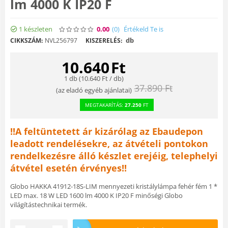
lm 4000 K IP20 F
1 készleten
0.00
(0
)
Értékeld Te is
db
CIKKSZÁM:
NVL256797
KISZERELÉS:
10.640
Ft
1 db (
10.640
Ft
/ db)
37.890
Ft
(
az eladó egyéb ajánlatai
)
MEGTAKARÍTÁS:
27.250
FT
!!A feltüntetett ár kizárólag az Ebaudepon
leadott rendelésekre, az átvételi pontokon
rendelkezésre álló készlet erejéig, telephelyi
átvétel esetén érvényes!!
Globo HAKKA 41912-18S-LIM mennyezeti kristálylámpa fehér fém 1 *
LED max. 18 W LED 1600 lm 4000 K IP20 F minőségi Globo
világítástechnikai termék.