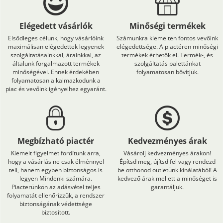
Elégedett vásárlók
Minőségi termékek
Elsődleges célunk, hogy vásárlóink
Számunkra kiemelten fontos vevőink
maximálisan elégedettek legyenek
elégedettsége. A piactéren minőségi
szolgáltatásainkkal, árainkkal, az
termékek érhetők el. Termék-, és
általunk forgalmazott termékek
szolgáltatás palettánkat
minőségével. Ennek érdekében
folyamatosan bővítjük.
folyamatosan alkalmazkodunk a
piac és vevőink igényeihez egyaránt.
Megbízható piactér
Kedvezményes árak
Kiemelt figyelmet fordítunk arra,
Vásárolj kedvezményes árakon!
hogy a vásárlás ne csak élménnyel
Építsd meg, újítsd fel vagy rendezd
teli, hanem egyben biztonságos is
be otthonod outletünk kínálatából! A
legyen Mindenki számára.
kedvező árak mellett a minőséget is
Piacterünkön az adásvétel teljes
garantáljuk.
folyamatát ellenőrizzük, a rendszer
biztonságának védettsége
biztosított.