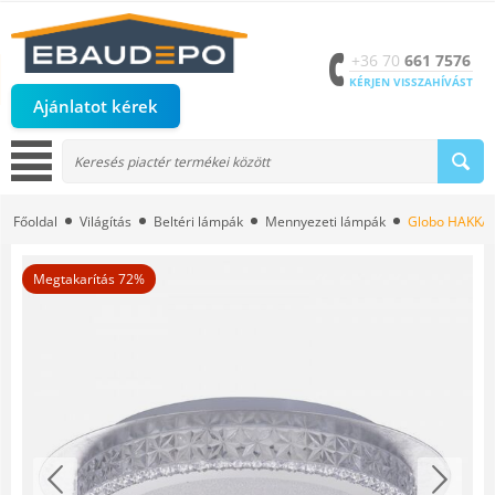
+36 70
661 7576
KÉRJEN VISSZAHÍVÁST
Ajánlatot kérek
Főoldal
Világítás
Beltéri lámpák
Mennyezeti lámpák
Globo HAKKA 4
Megtakarítás 72%