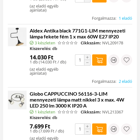
(
az eladó egyéb
ajánlatai
)
Forgalmazza:
1 eladó
Aldex Antika black 771G1-LIM mennyezeti
lámpa fekete fém 1 x max 60W E27 IP20
3 készleten
Cikkszám:
NVL209178
Kiszerelés:
db
14.030
Ft
+
1 db (
14.030
Ft
/ db)
−
(
az eladó egyéb
ajánlatai
)
Forgalmazza:
2 eladó
Globo CAPPUCCINO 56116-3-LIM
mennyezeti lámpa matt nikkel 3 x max. 4W
LED 250 lm 3000 K IP20 A
1 készleten
Cikkszám:
NVL213367
Kiszerelés:
db
7.699
Ft
+
1 db (
7.699
Ft
/ db)
−
(
az eladó egyéb