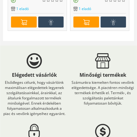
1 eladó
1 eladó
Elégedett vásárlók
Minőségi termékek
Elsődleges célunk, hogy vásárlóink
Számunkra kiemelten fontos vevőink
maximálisan elégedettek legyenek
elégedettsége. A piactéren minőségi
szolgáltatásainkkal, árainkkal, az
termékek érhetők el. Termék-, és
általunk forgalmazott termékek
szolgáltatás palettánkat
minőségével. Ennek érdekében
folyamatosan bővítjük.
folyamatosan alkalmazkodunk a
piac és vevőink igényeihez egyaránt.