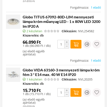
37.890
Ft
Forgalmazza:
1 eladó
Globo TITUS 67092-80D-LIM mennyezeti
lámpa króm műanyag LED - 1 x 80W LED 3200
lm IP20 A
2 készleten
Cikkszám:
NVL254582
Kiszerelés:
db
66.090
Ft
+
1 db (
66.090
Ft
/ db)
−
(
az eladó egyéb
ajánlatai
)
Forgalmazza:
1 eladó
Globo VIDA 63160-3 mennyezeti lámpa króm
fém 3 * E14 max. 40 W E14 IP20
1 készleten
Cikkszám:
NVL20205
Kiszerelés:
db
15.710
Ft
+
1 db (
15.710
Ft
/ db)
−
(
az eladó egyéb
ajánlatai
)
20.090
Ft