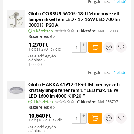
Forgalmazza:
1 eladó
Globo CORSUS 56005-18-LIM mennyezeti
lámpa nikkel fém LED - 1 x 16W LED 700 lm
3000 K IP20 A
1 készleten
Cikkszám:
NVL252009
Kiszerelés:
db
1.270
Ft
+
1 db (
1.270
Ft
/ db)
−
(
az eladó egyéb
ajánlatai
)
12.000
Ft
Forgalmazza:
1 eladó
Globo HAKKA 41912-18S-LIM mennyezeti
kristálylámpa fehér fém 1 * LED max. 18 W
LED 1600 lm 4000 K IP20 F
1 készleten
Cikkszám:
NVL256797
Kiszerelés:
db
10.640
Ft
+
1 db (
10.640
Ft
/ db)
−
(
az eladó egyéb
ajánlatai
)