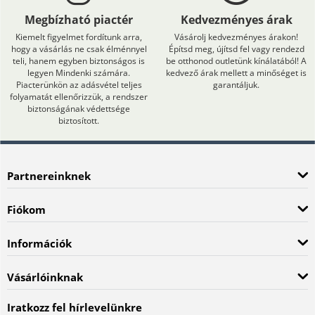
Megbízható piactér
Kedvezményes árak
Kiemelt figyelmet fordítunk arra,
Vásárolj kedvezményes árakon!
hogy a vásárlás ne csak élménnyel
Építsd meg, újítsd fel vagy rendezd
teli, hanem egyben biztonságos is
be otthonod outletünk kínálatából! A
legyen Mindenki számára.
kedvező árak mellett a minőséget is
Piacterünkön az adásvétel teljes
garantáljuk.
folyamatát ellenőrizzük, a rendszer
biztonságának védettsége
biztosított.
Partnereinknek
Fiókom
Információk
Vásárlóinknak
Iratkozz fel hírlevelünkre