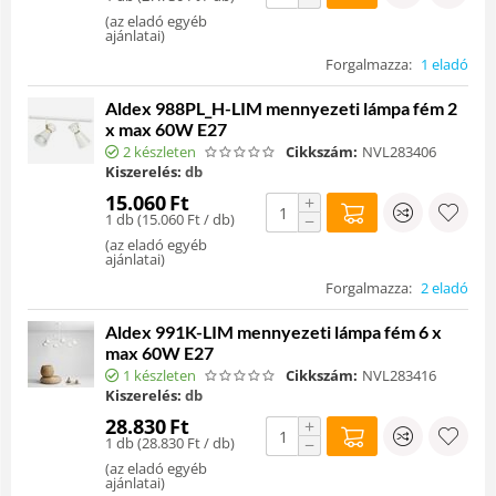
(
az eladó egyéb
ajánlatai
)
Forgalmazza:
1 eladó
Aldex 988PL_H-LIM mennyezeti lámpa fém 2
x max 60W E27
2 készleten
Cikkszám:
NVL283406
Kiszerelés:
db
15.060
Ft
+
1 db (
15.060
Ft
/ db)
−
(
az eladó egyéb
ajánlatai
)
Forgalmazza:
2 eladó
Aldex 991K-LIM mennyezeti lámpa fém 6 x
max 60W E27
1 készleten
Cikkszám:
NVL283416
Kiszerelés:
db
28.830
Ft
+
1 db (
28.830
Ft
/ db)
−
(
az eladó egyéb
ajánlatai
)