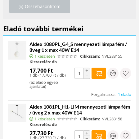
Összehasonlítom
Eladó további termékei
Aldex 1080PL_G4_S mennyezeti lámpa fém /
üveg 1 x max 40W E14
1 készleten
Cikkszám:
NVL283155
Kiszerelés:
db
17.700
Ft
+
1 db (
17.700
Ft
/ db)
−
(
az eladó egyéb
ajánlatai
)
Forgalmazza:
1 eladó
Aldex 1081PL_H1-LIM mennyezeti lámpa fém
/ üveg 2 x max 40W E14
1 készleten
Cikkszám:
NVL283158
Kiszerelés:
db
27.730
Ft
+
1 db (
27.730
Ft
/ db)
−