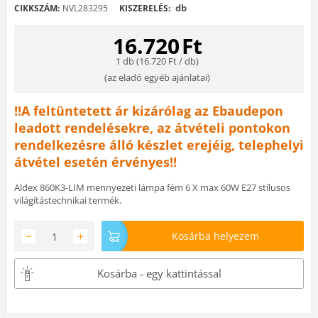
db
CIKKSZÁM:
NVL283295
KISZERELÉS:
16.720
Ft
1 db (
16.720
Ft
/ db)
(
az eladó egyéb ajánlatai
)
!!A feltüntetett ár kizárólag az Ebaudepon
leadott rendelésekre, az átvételi pontokon
rendelkezésre álló készlet erejéig, telephelyi
átvétel esetén érvényes!!
Aldex 860K3-LIM mennyezeti lámpa fém 6 X max 60W E27 stílusos
világítástechnikai termék.
−
+
Kosárba helyezem
Kosárba - egy kattintással