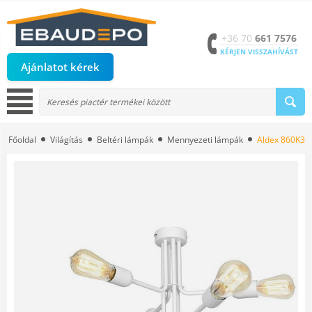
+36 70
661 7576
KÉRJEN VISSZAHÍVÁST
Ajánlatot kérek
Főoldal
Világítás
Beltéri lámpák
Mennyezeti lámpák
Aldex 860K3-