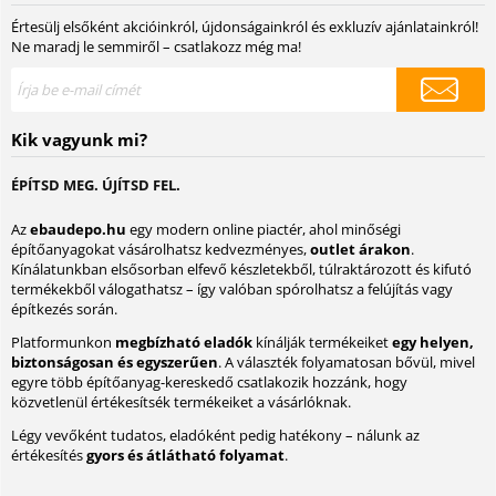
Értesülj elsőként akcióinkról, újdonságainkról és exkluzív ajánlatainkról!
Ne maradj le semmiről – csatlakozz még ma!
Kik vagyunk mi?
ÉPÍTSD MEG. ÚJÍTSD FEL.
Az
ebaudepo.hu
egy modern online piactér, ahol minőségi
építőanyagokat vásárolhatsz kedvezményes,
outlet árakon
.
Kínálatunkban elsősorban elfevő készletekből, túlraktározott és kifutó
termékekből válogathatsz – így valóban spórolhatsz a felújítás vagy
építkezés során.
Platformunkon
megbízható eladók
kínálják termékeiket
egy helyen,
biztonságosan és egyszerűen
. A választék folyamatosan bővül, mivel
egyre több építőanyag-kereskedő csatlakozik hozzánk, hogy
közvetlenül értékesítsék termékeiket a vásárlóknak.
Légy vevőként tudatos, eladóként pedig hatékony – nálunk az
értékesítés
gyors és átlátható folyamat
.