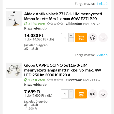
Forgalmazza:
1 eladó
Aldex Antika black 771G1-LIM mennyezeti
lámpa fekete fém 1 x max 60W E27 IP20
3 készleten
Cikkszám:
NVL209178
Kiszerelés:
db
14.030
Ft
+
1 db (
14.030
Ft
/ db)
−
(
az eladó egyéb
ajánlatai
)
Forgalmazza:
2 eladó
Globo CAPPUCCINO 56116-3-LIM
mennyezeti lámpa matt nikkel 3 x max. 4W
LED 250 lm 3000 K IP20 A
1 készleten
Cikkszám:
NVL213367
Kiszerelés:
db
7.699
Ft
+
1 db (
7.699
Ft
/ db)
−
(
az eladó egyéb
ajánlatai
)
11.200
Ft