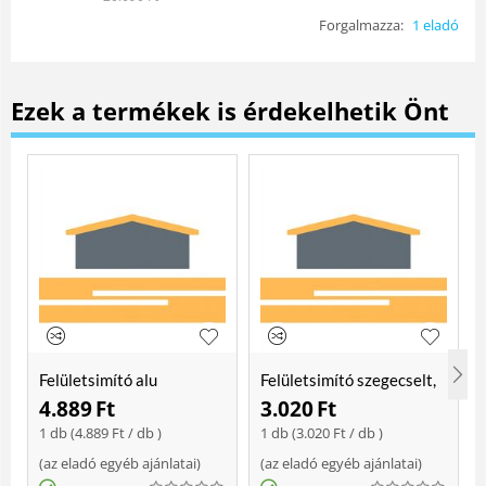
Forgalmazza:
1 eladó
Ezek a termékek is érdekelhetik Önt
Felületsimító alu
Felületsimító szegecselt,
erősített, rome 400 mm
rome 400mm
4.889
Ft
3.020
Ft
Soft
1 db (
4.889
Ft
/ db )
1 db (
3.020
Ft
/ db )
(
az eladó egyéb ajánlatai
)
(
az eladó egyéb ajánlatai
)
(