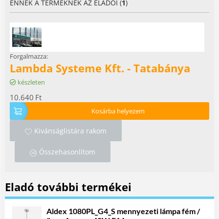
ENNEK A TERMÉKNEK AZ ELADÓI (
1
)
Forgalmazza:
Lambda Systeme Kft. - Tatabánya
készleten
10.640
Ft
Kosárba helyezem
Kivánságlistára rakom
Összehasonlítom
Eladó további termékei
Aldex 1080PL_G4_S mennyezeti lámpa fém /