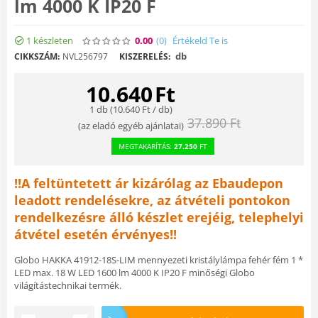
lm 4000 K IP20 F
1 készleten
0.00
(0
)
Értékeld Te is
db
CIKKSZÁM:
NVL256797
KISZERELÉS:
10.640
Ft
1 db (
10.640
Ft
/ db)
37.890
Ft
(
az eladó egyéb ajánlatai
)
MEGTAKARÍTÁS:
27.250
FT
!!A feltüntetett ár kizárólag az Ebaudepon
leadott rendelésekre, az átvételi pontokon
rendelkezésre álló készlet erejéig, telephelyi
átvétel esetén érvényes!!
Globo HAKKA 41912-18S-LIM mennyezeti kristálylámpa fehér fém 1 *
LED max. 18 W LED 1600 lm 4000 K IP20 F minőségi Globo
világítástechnikai termék.