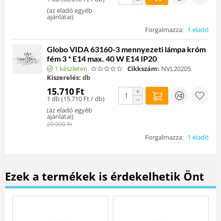
(
az eladó egyéb
ajánlatai
)
Forgalmazza:
1 eladó
Globo VIDA 63160-3 mennyezeti lámpa króm
fém 3 * E14 max. 40 W E14 IP20
1 készleten
Cikkszám:
NVL20205
Kiszerelés:
db
15.710
Ft
+
1 db (
15.710
Ft
/ db)
−
(
az eladó egyéb
ajánlatai
)
20.090
Ft
Forgalmazza:
1 eladó
Ezek a termékek is érdekelhetik Önt