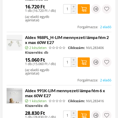
16.720
Ft
+
1 db (
16.720
Ft
/ db)
−
(
az eladó egyéb
ajánlatai
)
Forgalmazza:
2 eladó
Aldex 988PL_H-LIM mennyezeti lámpa fém 2
x max 60W E27
2 készleten
Cikkszám:
NVL283406
Kiszerelés:
db
15.060
Ft
+
1 db (
15.060
Ft
/ db)
−
(
az eladó egyéb
ajánlatai
)
Forgalmazza:
2 eladó
Aldex 991K-LIM mennyezeti lámpa fém 6 x
max 60W E27
1 készleten
Cikkszám:
NVL283416
Kiszerelés:
db
28.830
Ft
+
1 db (
28.830
Ft
/ db)
−