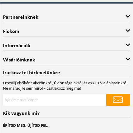
Partnereinknek
Fiókom
Információk
Vásárlóinknak
Iratkozz fel hírlevelünkre
Értesülj elsőként akcióinkról, újdonságainkról és exkluzív ajánlatainkról!
Ne maradj le semmiről – csatlakozz még ma!
Kik vagyunk mi?
ÉPÍTSD MEG. ÚJÍTSD FEL.