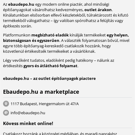
Az
ebaudepo.hu
egy modern online piactér, ahol minőségi
építőanyagokat vásárolhatsz kedvezményes,
outlet árakon
.
Kínálatunkban elsősorban elfevő készletekből, túlraktározott és kifutó
termékekből válogathatsz – így valóban spórolhatsz a felújítás vagy
építkezés során.
Platformunkon
megbízható eladók
kínálják termékeiket
egy helyen,
biztonságosan és egyszerűen
. A választék folyamatosan bővül, mivel
egyre több építőanyag-kereskedő csatlakozik hozzánk, hogy
közvetlenül értékesítsék termékeiket a vásárlóknak.
Légy vevőként tudatos, eladóként pedig hatékony – nálunk az
értékesítés
gyors és átlátható folyamat
.
ebaudepo.hu – az outlet építőanyagok piactere
Ebaudepo.hu a marketplace
1117 Budapest, Hengermalom út 47/A
info@ebaudepo.hu
Kövess minket online!
Csatlakozz hozzánk a közösségi médiában, és maradj naprakész