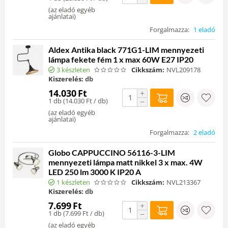
(
az eladó egyéb
ajánlatai
)
Forgalmazza:
1 eladó
Aldex Antika black 771G1-LIM mennyezeti
lámpa fekete fém 1 x max 60W E27 IP20
3 készleten
Cikkszám:
NVL209178
Kiszerelés:
db
14.030
Ft
+
1 db (
14.030
Ft
/ db)
−
(
az eladó egyéb
ajánlatai
)
Forgalmazza:
2 eladó
Globo CAPPUCCINO 56116-3-LIM
mennyezeti lámpa matt nikkel 3 x max. 4W
LED 250 lm 3000 K IP20 A
1 készleten
Cikkszám:
NVL213367
Kiszerelés:
db
7.699
Ft
+
1 db (
7.699
Ft
/ db)
−
(
az eladó egyéb