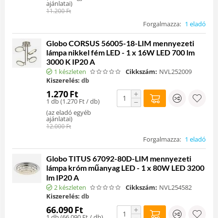
ajánlatai
)
11.200
Ft
Forgalmazza:
1 eladó
Globo CORSUS 56005-18-LIM mennyezeti
lámpa nikkel fém LED - 1 x 16W LED 700 lm
3000 K IP20 A
1 készleten
Cikkszám:
NVL252009
Kiszerelés:
db
1.270
Ft
+
1 db (
1.270
Ft
/ db)
−
(
az eladó egyéb
ajánlatai
)
12.000
Ft
Forgalmazza:
1 eladó
Globo TITUS 67092-80D-LIM mennyezeti
lámpa króm műanyag LED - 1 x 80W LED 3200
lm IP20 A
2 készleten
Cikkszám:
NVL254582
Kiszerelés:
db
66.090
Ft
+
1 db (
66.090
Ft
/ db)
−