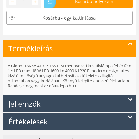
−
+
Kosárba helyezem
Kosárba - egy kattintással
Termékleírás
A Globo HAKKA 41912-18S-LIM mennyezeti kristálylámpa fehér fém
1 * LED max. 18 W LED 1600 lm 4000 K IP20 F modern designnal és
kiváló minőségű anyagokkal biztosítja a tökéletes világítást
otthonában vagy irodájában. Könnyű telepítés, hosszú élettartam.
Rendelje meg most az eBaudepo.hu-n!
Jellemzők
Értékelések