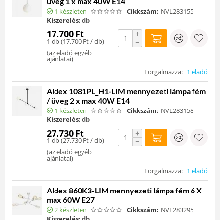
üveg 1 x max 40W E14
1 készleten
Cikkszám:
NVL283155
Kiszerelés:
db
17.700
Ft
+
1 db (
17.700
Ft
/ db)
−
(
az eladó egyéb
ajánlatai
)
Forgalmazza:
1 eladó
Aldex 1081PL_H1-LIM mennyezeti lámpa fém
/ üveg 2 x max 40W E14
1 készleten
Cikkszám:
NVL283158
Kiszerelés:
db
27.730
Ft
+
1 db (
27.730
Ft
/ db)
−
(
az eladó egyéb
ajánlatai
)
Forgalmazza:
1 eladó
Aldex 860K3-LIM mennyezeti lámpa fém 6 X
max 60W E27
2 készleten
Cikkszám:
NVL283295
Kiszerelés:
db