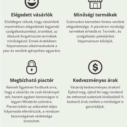
Elégedett vásárlók
Minőségi termékek
Elsődleges célunk, hogy vásárlóink
Számunkra kiemelten fontos vevőink
maximálisan elégedettek legyenek
elégedettsége. A piactéren minőségi
szolgáltatásainkkal, árainkkal, az
termékek érhetők el. Termék-, és
általunk forgalmazott termékek
szolgáltatás palettánkat
minőségével. Ennek érdekében
folyamatosan bővítjük.
folyamatosan alkalmazkodunk a
piac és vevőink igényeihez egyaránt.
Megbízható piactér
Kedvezményes árak
Kiemelt figyelmet fordítunk arra,
Vásárolj kedvezményes árakon!
hogy a vásárlás ne csak élménnyel
Építsd meg, újítsd fel vagy rendezd
teli, hanem egyben biztonságos is
be otthonod outletünk kínálatából! A
legyen Mindenki számára.
kedvező árak mellett a minőséget is
Piacterünkön az adásvétel teljes
garantáljuk.
folyamatát ellenőrizzük, a rendszer
biztonságának védettsége
biztosított.