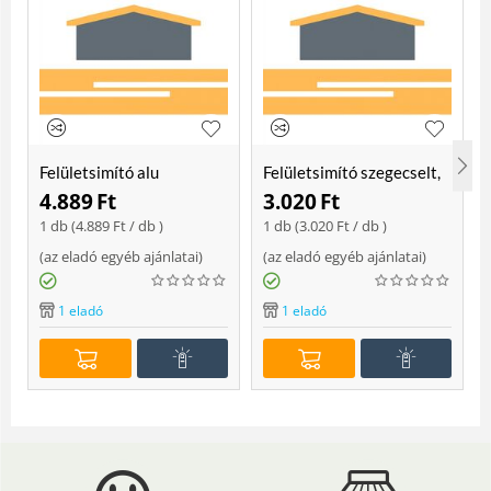
Felületsimító alu
Felületsimító szegecselt,
erősített, rome 400 mm
rome 400mm
4.889
Ft
3.020
Ft
Soft
1 db (
4.889
Ft
/ db )
1 db (
3.020
Ft
/ db )
(
az eladó egyéb ajánlatai
)
(
az eladó egyéb ajánlatai
)
(
1 eladó
1 eladó