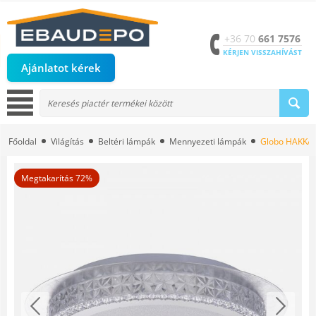
+36 70
661 7576
KÉRJEN VISSZAHÍVÁST
Ajánlatot kérek
Főoldal
Világítás
Beltéri lámpák
Mennyezeti lámpák
Globo HAKKA 4
Megtakarítás 72%