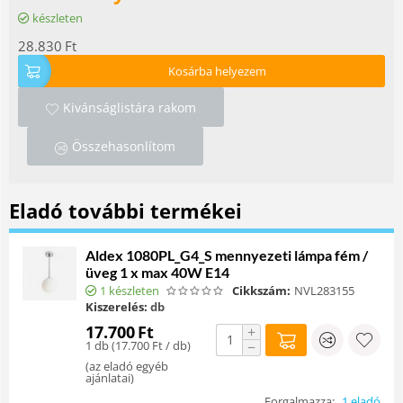
készleten
28.830
Ft
Kosárba helyezem
Kivánságlistára rakom
Összehasonlítom
Eladó további termékei
Aldex 1080PL_G4_S mennyezeti lámpa fém /
üveg 1 x max 40W E14
1 készleten
Cikkszám:
NVL283155
Kiszerelés:
db
17.700
Ft
+
1 db (
17.700
Ft
/ db)
−
(
az eladó egyéb
ajánlatai
)
Forgalmazza:
1 eladó