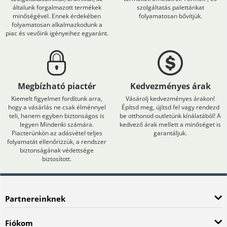
általunk forgalmazott termékek
szolgáltatás palettánkat
minőségével. Ennek érdekében
folyamatosan bővítjük.
folyamatosan alkalmazkodunk a
piac és vevőink igényeihez egyaránt.
Megbízható piactér
Kedvezményes árak
Kiemelt figyelmet fordítunk arra,
Vásárolj kedvezményes árakon!
hogy a vásárlás ne csak élménnyel
Építsd meg, újítsd fel vagy rendezd
teli, hanem egyben biztonságos is
be otthonod outletünk kínálatából! A
legyen Mindenki számára.
kedvező árak mellett a minőséget is
Piacterünkön az adásvétel teljes
garantáljuk.
folyamatát ellenőrizzük, a rendszer
biztonságának védettsége
biztosított.
Partnereinknek
Fiókom