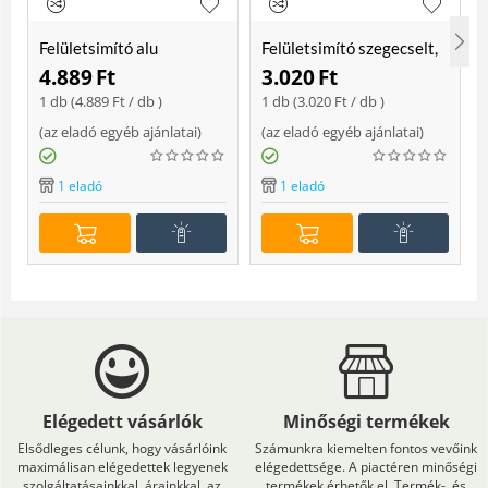
Felületsimító alu
Felületsimító szegecselt,
erősített, rome 400 mm
rome 400mm
4.889
Ft
3.020
Ft
Soft
1 db (
4.889
Ft
/ db )
1 db (
3.020
Ft
/ db )
(
az eladó egyéb ajánlatai
)
(
az eladó egyéb ajánlatai
)
(
1 eladó
1 eladó
Elégedett vásárlók
Minőségi termékek
Elsődleges célunk, hogy vásárlóink
Számunkra kiemelten fontos vevőink
maximálisan elégedettek legyenek
elégedettsége. A piactéren minőségi
szolgáltatásainkkal, árainkkal, az
termékek érhetők el. Termék-, és