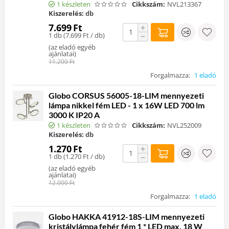
1 készleten
Cikkszám:
NVL213367
Kiszerelés:
db
7.699
Ft
+
1 db (
7.699
Ft
/ db)
−
(
az eladó egyéb
ajánlatai
)
11.200
Ft
Forgalmazza:
1 eladó
Globo CORSUS 56005-18-LIM mennyezeti
lámpa nikkel fém LED - 1 x 16W LED 700 lm
3000 K IP20 A
1 készleten
Cikkszám:
NVL252009
Kiszerelés:
db
1.270
Ft
+
1 db (
1.270
Ft
/ db)
−
(
az eladó egyéb
ajánlatai
)
12.000
Ft
Forgalmazza:
1 eladó
Globo HAKKA 41912-18S-LIM mennyezeti
kristálylámpa fehér fém 1 * LED max. 18 W