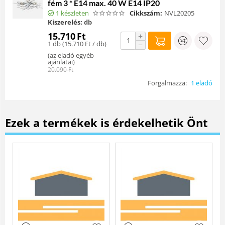
fém 3 * E14 max. 40 W E14 IP20
1 készleten
Cikkszám:
NVL20205
Kiszerelés:
db
15.710
Ft
+
1 db (
15.710
Ft
/ db)
−
(
az eladó egyéb
ajánlatai
)
20.090
Ft
Forgalmazza:
1 eladó
Ezek a termékek is érdekelhetik Önt