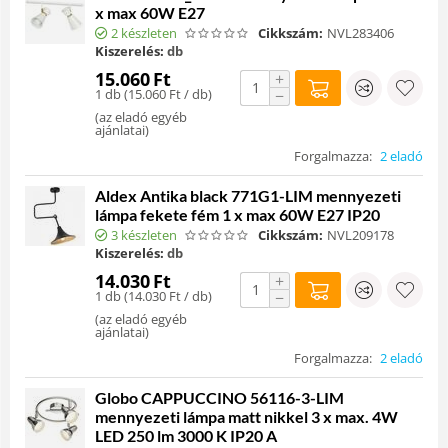
x max 60W E27
2 készleten
Cikkszám:
NVL283406
Kiszerelés:
db
15.060
Ft
+
1 db (
15.060
Ft
/ db)
−
(
az eladó egyéb
ajánlatai
)
Forgalmazza:
2 eladó
Aldex Antika black 771G1-LIM mennyezeti
lámpa fekete fém 1 x max 60W E27 IP20
3 készleten
Cikkszám:
NVL209178
Kiszerelés:
db
14.030
Ft
+
1 db (
14.030
Ft
/ db)
−
(
az eladó egyéb
ajánlatai
)
Forgalmazza:
2 eladó
Globo CAPPUCCINO 56116-3-LIM
mennyezeti lámpa matt nikkel 3 x max. 4W
LED 250 lm 3000 K IP20 A