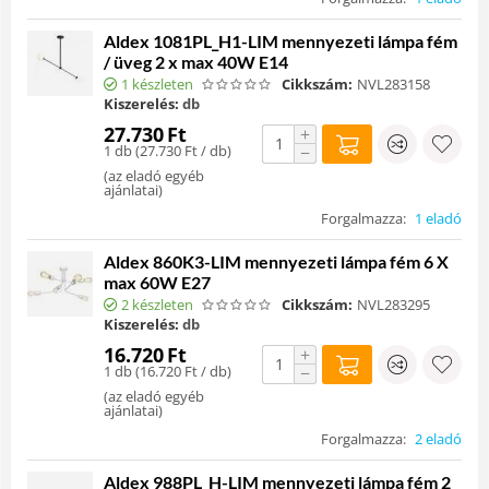
Aldex 1081PL_H1-LIM mennyezeti lámpa fém
/ üveg 2 x max 40W E14
1 készleten
Cikkszám:
NVL283158
Kiszerelés:
db
27.730
Ft
+
1 db (
27.730
Ft
/ db)
−
(
az eladó egyéb
ajánlatai
)
Forgalmazza:
1 eladó
Aldex 860K3-LIM mennyezeti lámpa fém 6 X
max 60W E27
2 készleten
Cikkszám:
NVL283295
Kiszerelés:
db
16.720
Ft
+
1 db (
16.720
Ft
/ db)
−
(
az eladó egyéb
ajánlatai
)
Forgalmazza:
2 eladó
Aldex 988PL_H-LIM mennyezeti lámpa fém 2