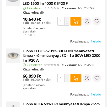
LED 1600 lm 4000 K IP20 F
1 készleten
Cikkszám:
NVL256797
Kiszerelés:
db
10.640
Ft
+
1 db (
10.640
Ft
/ db)
−
(
az eladó egyéb
ajánlatai
)
37.890
Ft
Forgalmazza:
1 eladó
Globo TITUS 67092-80D-LIM mennyezeti
lámpa króm műanyag LED - 1 x 80W LED 3200
lm IP20 A
2 készleten
Cikkszám:
NVL254582
Kiszerelés:
db
66.090
Ft
+
1 db (
66.090
Ft
/ db)
−
(
az eladó egyéb
ajánlatai
)
Forgalmazza:
1 eladó
Globo VIDA 63160-3 mennyezeti lámpa króm