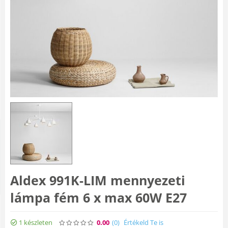
Aldex 991K-LIM mennyezeti
lámpa fém 6 x max 60W E27
1 készleten
0.00
(0
)
Értékeld Te is