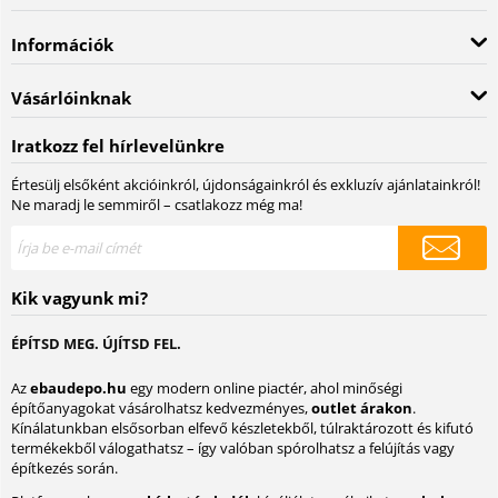
Információk
Vásárlóinknak
Iratkozz fel hírlevelünkre
Értesülj elsőként akcióinkról, újdonságainkról és exkluzív ajánlatainkról!
Ne maradj le semmiről – csatlakozz még ma!
Kik vagyunk mi?
ÉPÍTSD MEG. ÚJÍTSD FEL.
Az
ebaudepo.hu
egy modern online piactér, ahol minőségi
építőanyagokat vásárolhatsz kedvezményes,
outlet árakon
.
Kínálatunkban elsősorban elfevő készletekből, túlraktározott és kifutó
termékekből válogathatsz – így valóban spórolhatsz a felújítás vagy
építkezés során.