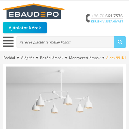
+36 70
661 7576
KÉRJEN VISSZAHÍVÁST
Ajánlatot kérek
Főoldal
Világítás
Beltéri lámpák
Mennyezeti lámpák
Aldex 991K-L