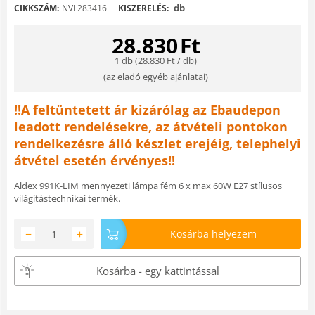
db
CIKKSZÁM:
NVL283416
KISZERELÉS:
28.830
Ft
1 db (
28.830
Ft
/ db)
(
az eladó egyéb ajánlatai
)
!!A feltüntetett ár kizárólag az Ebaudepon
leadott rendelésekre, az átvételi pontokon
rendelkezésre álló készlet erejéig, telephelyi
átvétel esetén érvényes!!
Aldex 991K-LIM mennyezeti lámpa fém 6 x max 60W E27 stílusos
világítástechnikai termék.
−
+
Kosárba helyezem
Kosárba - egy kattintással