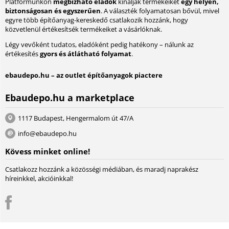
Platformunkon
megbízható eladók
kínálják termékeiket
egy helyen,
biztonságosan és egyszerűen
. A választék folyamatosan bővül, mivel
egyre több építőanyag-kereskedő csatlakozik hozzánk, hogy
közvetlenül értékesítsék termékeiket a vásárlóknak.
Légy vevőként tudatos, eladóként pedig hatékony – nálunk az
értékesítés
gyors és átlátható folyamat
.
ebaudepo.hu – az outlet építőanyagok piactere
Ebaudepo.hu a marketplace
1117 Budapest, Hengermalom út 47/A
info@ebaudepo.hu
Kövess minket online!
Csatlakozz hozzánk a közösségi médiában, és maradj naprakész
híreinkkel, akcióinkkal!