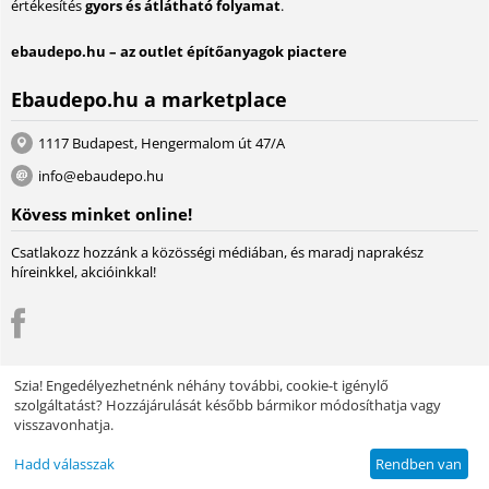
értékesítés
gyors és átlátható folyamat
.
ebaudepo.hu – az outlet építőanyagok piactere
Ebaudepo.hu a marketplace
1117 Budapest, Hengermalom út 47/A
info@ebaudepo.hu
Kövess minket online!
Csatlakozz hozzánk a közösségi médiában, és maradj naprakész
híreinkkel, akcióinkkal!
Szia! Engedélyezhetnénk néhány további, cookie-t igénylő
szolgáltatást? Hozzájárulását később bármikor módosíthatja vagy
© 2004 - 2026 Lambda Systeme Kft.. A piactér motorja:
Multi-Vendor -
visszavonhatja.
Webáruház szoftver
Design by EnergoThemes -
CS-Cart Themes
Hadd válasszak
Rendben van