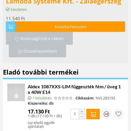
Lambda Systeme Kft. - Zalaegerszeg
készleten
11.540
Ft
Kosárba helyezem
Kivánságlistára rakom
Összehasonlítom
Eladó további termékei
Aldex 1087XXS-LIM függeszték fém / üveg 1
x 40W E14
1 készleten
Cikkszám:
NVL283192
Kiszerelés:
db
17.130
Ft
+
1 db (
17.130
Ft
/ db)
−
(
az eladó egyéb
ajánlatai
)