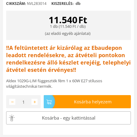
db
CIKKSZÁM:
NVL283014
KISZERELÉS:
11.540
Ft
1 db (
11.540
Ft
/ db)
(
az eladó egyéb ajánlatai
)
!!A feltüntetett ár kizárólag az Ebaudepon
leadott rendelésekre, az átvételi pontokon
rendelkezésre álló készlet erejéig, telephelyi
átvétel esetén érvényes!!
Aldex 1029G-LIM függeszték fém 1 x 60W E27 stílusos
világítástechnikai termék.
−
+
Kosárba helyezem
Kosárba - egy kattintással