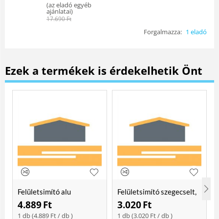
(
az eladó egyéb
ajánlatai
)
17.690
Ft
Forgalmazza:
1 eladó
Ezek a termékek is érdekelhetik Önt
Felületsimító alu
Felületsimító szegecselt,
erősített, rome 400 mm
rome 400mm
4.889
Ft
3.020
Ft
Soft
1 db (
4.889
Ft
/ db )
1 db (
3.020
Ft
/ db )