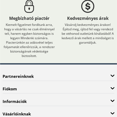
Megbízható piactér
Kedvezményes árak
Kiemelt figyelmet fordítunk arra,
Vásárolj kedvezményes árakon!
hogy a vásárlás ne csak élménnyel
Építsd meg, újítsd fel vagy rendezd
teli, hanem egyben biztonságos is
be otthonod outletünk kínálatából! A
legyen Mindenki számára.
kedvező árak mellett a minőséget is
Piacterünkön az adásvétel teljes
garantáljuk.
folyamatát ellenőrizzük, a rendszer
biztonságának védettsége
biztosított.
Partnereinknek
Fiókom
Információk
Vásárlóinknak