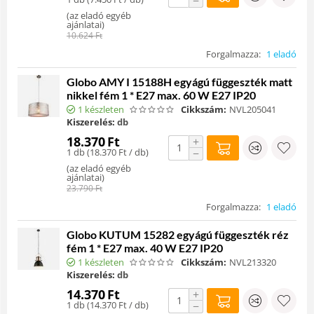
−
(
az eladó egyéb
ajánlatai
)
10.624
Ft
Forgalmazza:
1 eladó
Globo AMY I 15188H egyágú függeszték matt
nikkel fém 1 * E27 max. 60 W E27 IP20
1 készleten
Cikkszám:
NVL205041
Kiszerelés:
db
18.370
Ft
+
1 db (
18.370
Ft
/ db)
−
(
az eladó egyéb
ajánlatai
)
23.790
Ft
Forgalmazza:
1 eladó
Globo KUTUM 15282 egyágú függeszték réz
fém 1 * E27 max. 40 W E27 IP20
1 készleten
Cikkszám:
NVL213320
Kiszerelés:
db
14.370
Ft
+
1 db (
14.370
Ft
/ db)
−