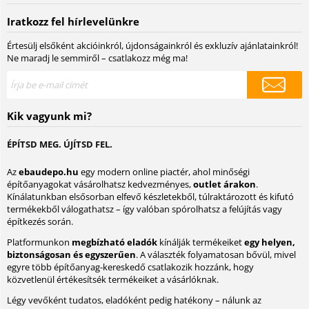
Iratkozz fel hírlevelünkre
Értesülj elsőként akcióinkról, újdonságainkról és exkluzív ajánlatainkról!
Ne maradj le semmiről – csatlakozz még ma!
Kik vagyunk mi?
ÉPÍTSD MEG. ÚJÍTSD FEL.
Az
ebaudepo.hu
egy modern online piactér, ahol minőségi
építőanyagokat vásárolhatsz kedvezményes,
outlet árakon
.
Kínálatunkban elsősorban elfevő készletekből, túlraktározott és kifutó
termékekből válogathatsz – így valóban spórolhatsz a felújítás vagy
építkezés során.
Platformunkon
megbízható eladók
kínálják termékeiket
egy helyen,
biztonságosan és egyszerűen
. A választék folyamatosan bővül, mivel
egyre több építőanyag-kereskedő csatlakozik hozzánk, hogy
közvetlenül értékesítsék termékeiket a vásárlóknak.
Légy vevőként tudatos, eladóként pedig hatékony – nálunk az