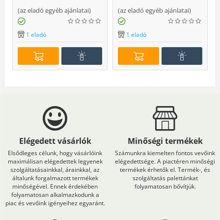
(
az eladó egyéb ajánlatai
)
(
az eladó egyéb ajánlatai
)
(
1 eladó
1 eladó
Elégedett vásárlók
Minőségi termékek
Elsődleges célunk, hogy vásárlóink
Számunkra kiemelten fontos vevőink
maximálisan elégedettek legyenek
elégedettsége. A piactéren minőségi
szolgáltatásainkkal, árainkkal, az
termékek érhetők el. Termék-, és
általunk forgalmazott termékek
szolgáltatás palettánkat
minőségével. Ennek érdekében
folyamatosan bővítjük.
folyamatosan alkalmazkodunk a
piac és vevőink igényeihez egyaránt.