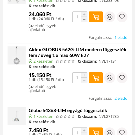
1 készleten
Cikkszám:
NVL283403
Kiszerelés:
db
24.060
Ft
+
1 db (
24.060
Ft
/ db)
−
(
az eladó egyéb
ajánlatai
)
Forgalmazza:
1 eladó
Aldex GLOBUS 562G-LIM modern függeszték
fém / üveg 1 x max 60W E27
2 készleten
Cikkszám:
NVL17134
Kiszerelés:
db
15.150
Ft
+
1 db (
15.150
Ft
/ db)
−
(
az eladó egyéb
ajánlatai
)
Forgalmazza:
2 eladó
Globo 64368-LIM egyágú függeszték
1 készleten
Cikkszám:
NVL271735
Kiszerelés:
db
7.450
Ft
+
1 db (
7.450
Ft
/ db)