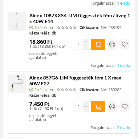
Forgalmazza:
1 eladó
Aldex 1087XXS4-LIM függeszték fém / üveg 1
x 40W E14
1 készleten
Cikkszám:
NVL283195
Kiszerelés:
db
18.860
Ft
+
1 db (
18.860
Ft
/ db)
−
(
az eladó egyéb
ajánlatai
)
Forgalmazza:
1 eladó
Aldex 857G6-LIM függeszték fém 1 X max
60W E27
2 készleten
Cikkszám:
NVL283282
Kiszerelés:
db
7.450
Ft
+
1 db (
7.450
Ft
/ db)
−
(
az eladó egyéb
ajánlatai
)
Forgalmazza:
2 eladó