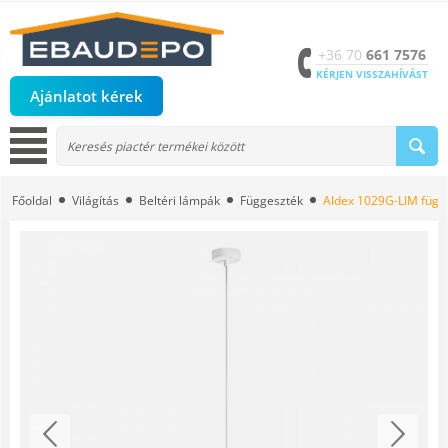
+36 70
661 7576
KÉRJEN VISSZAHÍVÁST
Ajánlatot kérek
Főoldal
Világítás
Beltéri lámpák
Függeszték
Aldex 1029G-LIM függ