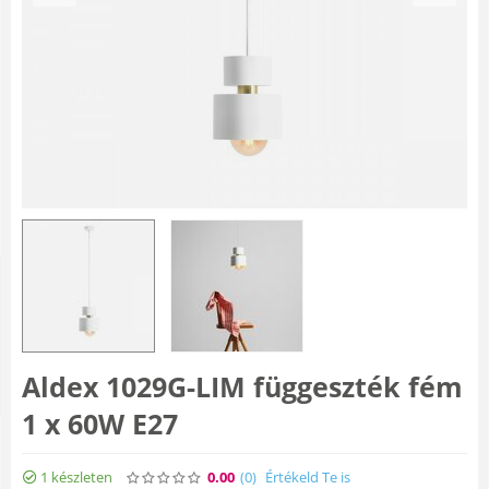
Aldex 1029G-LIM függeszték fém
1 x 60W E27
1 készleten
0.00
(0
)
Értékeld Te is