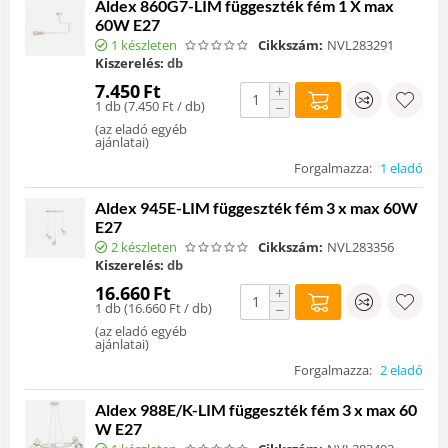
Aldex 860G7-LIM függeszték fém 1 X max
60W E27
1 készleten
Cikkszám:
NVL283291
Kiszerelés:
db
7.450
Ft
+
1 db (
7.450
Ft
/ db)
−
(
az eladó egyéb
ajánlatai
)
Forgalmazza:
1 eladó
Aldex 945E-LIM függeszték fém 3 x max 60W
E27
2 készleten
Cikkszám:
NVL283356
Kiszerelés:
db
16.660
Ft
+
1 db (
16.660
Ft
/ db)
−
(
az eladó egyéb
ajánlatai
)
Forgalmazza:
2 eladó
Aldex 988E/K-LIM függeszték fém 3 x max 60
W E27