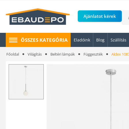
Ajánlatot kérek
ÖSSZES KATEGÓRIA
Eladóink
Blog
Szállítás
Főoldal
Világítás
Beltéri lámpák
Függeszték
Aldex 108