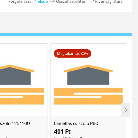
Forgalmazza:
1 eladó
Összehasonlítás
Kívánságlistára
Megtakarítás 35%
iszoló 125*100
Lamellás csiszoló P80
Lo
401
Ft
2