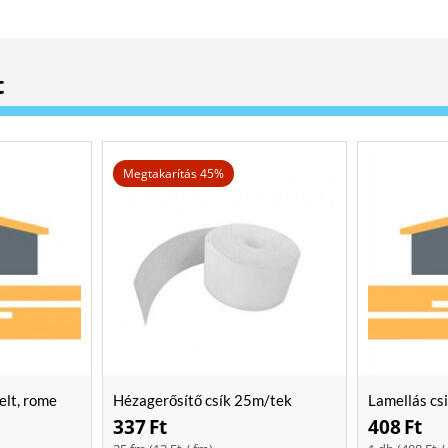
t
Megtakarítás 45%
elt, rome
Hézagerősítő csík 25m/tek
Lamellás cs
337
Ft
408
Ft