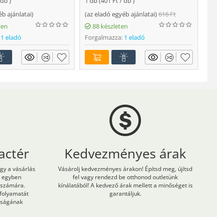
 db )
1 db (
401
Ft
/ db )
ajá
éb ajánlatai
)
(
az eladó egyéb ajánlatai
)
616
Ft
Fo
ten
88 készleten
1 eladó
Forgalmazza:
1 eladó
actér
Kedvezményes árak
ogy a vásárlás
Vásárolj kedvezményes árakon! Építsd meg, újítsd
m egyben
fel vagy rendezd be otthonod outletünk
 számára.
kínálatából! A kedvező árak mellett a minőséget is
 folyamatát
garantáljuk.
onságának