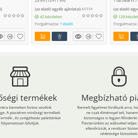
25 fm (
13
Ft
/ fm)
1 db (
408
Ft
/
i
)
(
az eladó egyéb ajánlatai
)
617
Ft
(
az eladó egy
42 készleten
129 készle
Forgalmazza:
1 eladó
Forgalmazza:
őségi termékek
Megbízható pi
kra kiemelten fontos vevőink
Kiemelt figyelmet fordítunk arra, h
ége. A piactéren minőségi termékek
ne csak élménnyel teli, hane
Termék-, és szolgáltatás palettánkat
biztonságos is legyen Mindenki
folyamatosan bővítjük.
Piacterünkön az adásvétel teljes
ellenőrizzük, a rendszer bizt
védettsége biztosított.