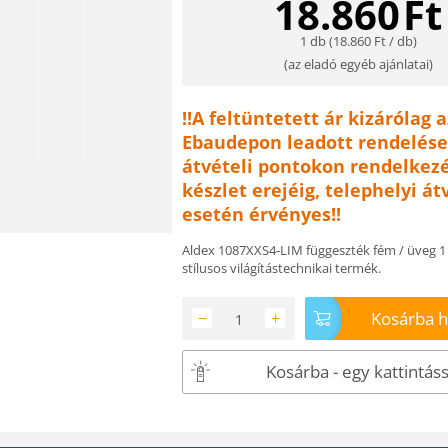
18.860
Ft
1 db (
18.860
Ft
/ db)
(
az eladó egyéb ajánlatai
)
!!A feltüntetett ár kizárólag a
Ebaudepon leadott rendelése
átvételi pontokon rendelkezé
készlet erejéig, telephelyi át
esetén érvényes!!
Aldex 1087XXS4-LIM függeszték fém / üveg 1
stílusos világítástechnikai termék.
Kosárba 
−
+
Kosárba - egy kattintáss