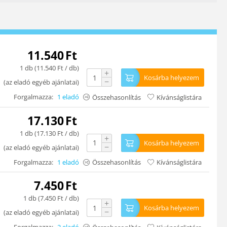
11.540
Ft
1 db (
11.540
Ft
/ db)
+
Kosárba helyezem
−
(
az eladó egyéb ajánlatai
)
Forgalmazza:
1 eladó
Összehasonlítás
Kívánságlistára
17.130
Ft
1 db (
17.130
Ft
/ db)
+
Kosárba helyezem
−
(
az eladó egyéb ajánlatai
)
Forgalmazza:
1 eladó
Összehasonlítás
Kívánságlistára
7.450
Ft
1 db (
7.450
Ft
/ db)
+
Kosárba helyezem
−
(
az eladó egyéb ajánlatai
)