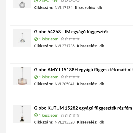
2 készleten
Cikkszám:
NVL17134
Kiszerelés:
db
Globo 64368-LIM egyágú függeszték
1 készleten
Cikkszám:
NVL271735
Kiszerelés:
db
Globo AMY I 15188H egyágú függeszték matt nik
1 készleten
Cikkszám:
NVL205041
Kiszerelés:
db
Globo KUTUM 15282 egyágú függeszték réz fém 
1 készleten
Cikkszám:
NVL213320
Kiszerelés:
db