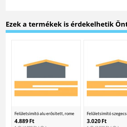
Ezek a termékek is érdekelhetik Ön
Felületsimító alu erősített, rome
Felületsimító szegecs
400 mm Soft
400mm
4.889
Ft
3.020
Ft