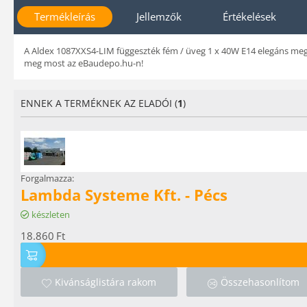
Termékleírás
Jellemzők
Értékelések
A Aldex 1087XXS4-LIM függeszték fém / üveg 1 x 40W E14 elegáns megje
meg most az eBaudepo.hu-n!
ENNEK A TERMÉKNEK AZ ELADÓI (
1
)
Forgalmazza:
Lambda Systeme Kft. - Pécs
készleten
18.860
Ft
Kivánságlistára rakom
Összehasonlítom