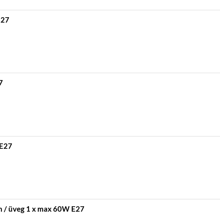
E27
7
 E27
 / üveg 1 x max 60W E27