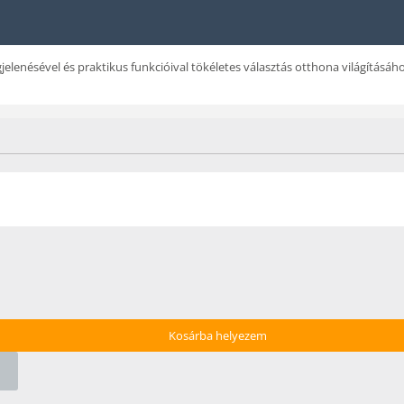
lenésével és praktikus funkcióival tökéletes választás otthona világításáho
Kosárba helyezem