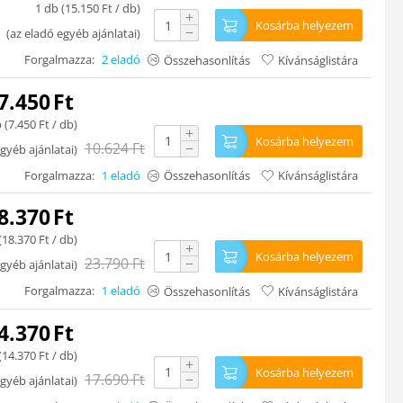
1 db (
15.150
Ft
/ db)
+
Kosárba helyezem
−
(
az eladó egyéb ajánlatai
)
Forgalmazza:
2 eladó
Összehasonlítás
Kívánságlistára
7.450
Ft
 (
7.450
Ft
/ db)
+
Kosárba helyezem
10.624
Ft
−
gyéb ajánlatai
)
Forgalmazza:
1 eladó
Összehasonlítás
Kívánságlistára
8.370
Ft
(
18.370
Ft
/ db)
+
Kosárba helyezem
23.790
Ft
−
gyéb ajánlatai
)
Forgalmazza:
1 eladó
Összehasonlítás
Kívánságlistára
4.370
Ft
(
14.370
Ft
/ db)
+
Kosárba helyezem
17.690
Ft
−
gyéb ajánlatai
)