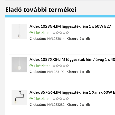
Eladó további termékei
Aldex 1029G-LIM függeszték fém 1 x 60W E27
1 készleten
Cikkszám:
NVL283014
Kiszerelés:
db
Aldex 1087XXS-LIM függeszték fém / üveg 1 x 
1 készleten
Cikkszám:
NVL283192
Kiszerelés:
db
Aldex 857G6-LIM függeszték fém 1 X max 60W 
2 készleten
Cikkszám:
NVL283282
Kiszerelés:
db