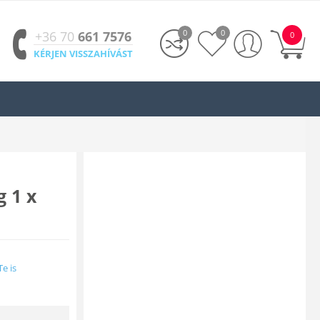
0
0
+36 70
661 7576
0
KÉRJEN VISSZAHÍVÁST
g 1 x
Te is