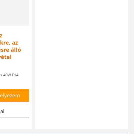
z
kre, az
sre álló
vétel
 x 40W E14
helyezem
al