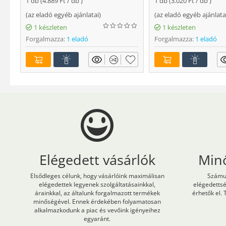
1 db (
4.889
Ft
/ db )
1 db (
3.020
Ft
/ db )
(
az eladó egyéb ajánlatai
)
(
az eladó egyéb ajánlata
1 készleten
1 készleten
Forgalmazza:
1 eladó
Forgalmazza:
1 eladó
Elégedett vásárlók
Min
Elsődleges célunk, hogy vásárlóink maximálisan
Számun
elégedettek legyenek szolgáltatásainkkal,
elégedetts
árainkkal, az általunk forgalmazott termékek
érhetők el. 
minőségével. Ennek érdekében folyamatosan
alkalmazkodunk a piac és vevőink igényeihez
egyaránt.