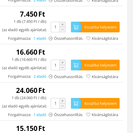
Forgalmazza:
2 eladó
Összehasonlítás
Kívánságlistára
7.450
Ft
1 db (
7.450
Ft
/ db)
+
Kosárba helyezem
−
(
az eladó egyéb ajánlatai
)
Forgalmazza:
1 eladó
Összehasonlítás
Kívánságlistára
16.660
Ft
1 db (
16.660
Ft
/ db)
+
Kosárba helyezem
−
(
az eladó egyéb ajánlatai
)
Forgalmazza:
2 eladó
Összehasonlítás
Kívánságlistára
24.060
Ft
1 db (
24.060
Ft
/ db)
+
Kosárba helyezem
−
(
az eladó egyéb ajánlatai
)
Forgalmazza:
1 eladó
Összehasonlítás
Kívánságlistára
15.150
Ft