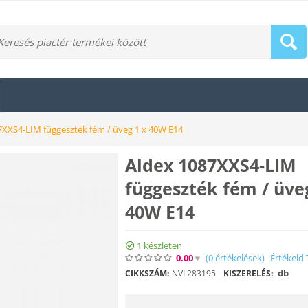
7XXS4-LIM függeszték fém / üveg 1 x 40W E14
Aldex 1087XXS4-LIM
függeszték fém / üve
40W E14
1 készleten
0.00
(0
értékelések
)
Értékeld 
db
CIKKSZÁM:
NVL283195
KISZERELÉS: