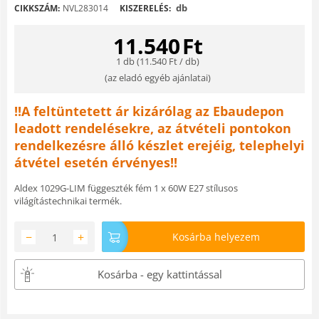
db
CIKKSZÁM:
NVL283014
KISZERELÉS:
11.540
Ft
1 db (
11.540
Ft
/ db)
(
az eladó egyéb ajánlatai
)
!!A feltüntetett ár kizárólag az Ebaudepon
leadott rendelésekre, az átvételi pontokon
rendelkezésre álló készlet erejéig, telephelyi
átvétel esetén érvényes!!
Aldex 1029G-LIM függeszték fém 1 x 60W E27 stílusos
világítástechnikai termék.
−
+
Kosárba helyezem
Kosárba - egy kattintással