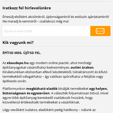
Iratkozz fel hírlevelünkre
Értesülj elsőként akcióinkról, újdonságainkról és exkluzív ajánlatainkról!
Ne maradj le semmiről – csatlakozz még ma!
Kik vagyunk mi?
ÉPÍTSD MEG. ÚJÍTSD FEL.
Az
ebaudepo.hu
egy modern online piactér, ahol minőségi
építőanyagokat vásárolhatsz kedvezményes,
outlet árakon
.
Kínálatunkban elsősorban elfevő készletekből, túlraktározott és kifutó
termékekből válogathatsz – így valóban spórolhatsz a felújítás vagy
építkezés során.
Platformunkon
megbízható eladók
kínálják termékeiket
egy helyen,
biztonságosan és egyszerűen
. A választék folyamatosan bővül, mivel
egyre több építőanyag-kereskedő csatlakozik hozzánk, hogy
közvetlenül értékesítsék termékeiket a vásárlóknak.
Légy vevőként tudatos, eladóként pedig hatékony – nálunk az