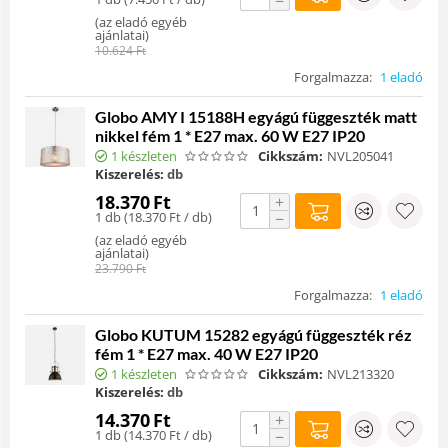
−
(
az eladó egyéb
ajánlatai
)
10.624
Ft
Forgalmazza:
1 eladó
Globo AMY I 15188H egyágú függeszték matt
nikkel fém 1 * E27 max. 60 W E27 IP20
1 készleten
Cikkszám:
NVL205041
Kiszerelés:
db
18.370
Ft
+
1 db (
18.370
Ft
/ db)
−
(
az eladó egyéb
ajánlatai
)
23.790
Ft
Forgalmazza:
1 eladó
Globo KUTUM 15282 egyágú függeszték réz
fém 1 * E27 max. 40 W E27 IP20
1 készleten
Cikkszám:
NVL213320
Kiszerelés:
db
14.370
Ft
+
1 db (
14.370
Ft
/ db)
−