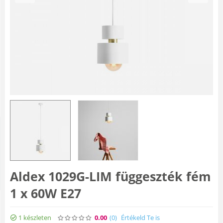
Aldex 1029G-LIM függeszték fém
1 x 60W E27
1 készleten
0.00
(0
)
Értékeld Te is