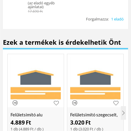
(
az eladó egyéb
ajánlatai
)
17.690
Ft
Forgalmazza:
1 eladó
Ezek a termékek is érdekelhetik Önt
Felületsimító alu
Felületsimító szegecselt,
erősített, rome 400 mm
rome 400mm
4.889
Ft
3.020
Ft
Soft
1 db (
4.889
Ft
/ db )
1 db (
3.020
Ft
/ db )