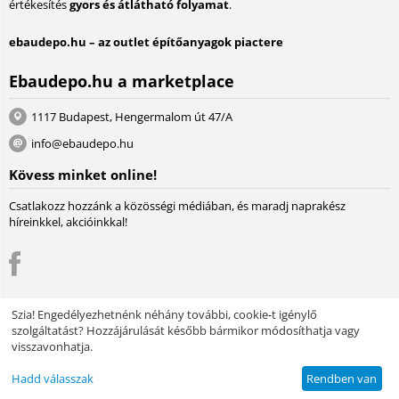
értékesítés
gyors és átlátható folyamat
.
ebaudepo.hu – az outlet építőanyagok piactere
Ebaudepo.hu a marketplace
1117 Budapest, Hengermalom út 47/A
info@ebaudepo.hu
Kövess minket online!
Csatlakozz hozzánk a közösségi médiában, és maradj naprakész
híreinkkel, akcióinkkal!
Szia! Engedélyezhetnénk néhány további, cookie-t igénylő
szolgáltatást? Hozzájárulását később bármikor módosíthatja vagy
© 2004 - 2026 Lambda Systeme Kft.. A piactér motorja:
Multi-Vendor -
visszavonhatja.
Webáruház szoftver
Design by EnergoThemes -
CS-Cart Themes
Hadd válasszak
Rendben van