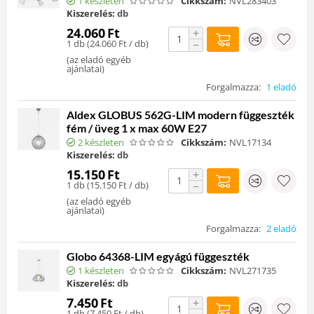
1 készleten
Cikkszám:
NVL283403
Kiszerelés:
db
24.060
Ft
+
1 db (
24.060
Ft
/ db)
−
(
az eladó egyéb
ajánlatai
)
Forgalmazza:
1 eladó
Aldex GLOBUS 562G-LIM modern függeszték
fém / üveg 1 x max 60W E27
2 készleten
Cikkszám:
NVL17134
Kiszerelés:
db
15.150
Ft
+
1 db (
15.150
Ft
/ db)
−
(
az eladó egyéb
ajánlatai
)
Forgalmazza:
2 eladó
Globo 64368-LIM egyágú függeszték
1 készleten
Cikkszám:
NVL271735
Kiszerelés:
db
7.450
Ft
+
1 db (
7.450
Ft
/ db)