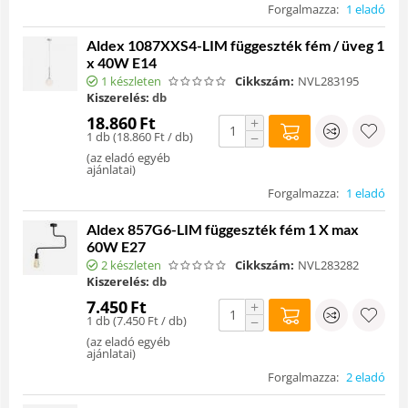
Forgalmazza:
1 eladó
Aldex 1087XXS4-LIM függeszték fém / üveg 1
x 40W E14
1 készleten
Cikkszám:
NVL283195
Kiszerelés:
db
18.860
Ft
+
1 db (
18.860
Ft
/ db)
−
(
az eladó egyéb
ajánlatai
)
Forgalmazza:
1 eladó
Aldex 857G6-LIM függeszték fém 1 X max
60W E27
2 készleten
Cikkszám:
NVL283282
Kiszerelés:
db
7.450
Ft
+
1 db (
7.450
Ft
/ db)
−
(
az eladó egyéb
ajánlatai
)
Forgalmazza:
2 eladó