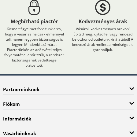
Megbízható piactér
Kedvezményes árak
Kiemelt figyelmet fordítunk arra,
Vásárolj kedvezményes árakon!
hogy a vásárlás ne csak élménnyel
Építsd meg, újítsd fel vagy rendezd
teli, hanem egyben biztonságos is
be otthonod outletünk kínálatából! A
legyen Mindenki számára.
kedvező árak mellett a minőséget is
Piacterünkön az adásvétel teljes
garantáljuk.
folyamatát ellenőrizzük, a rendszer
biztonságának védettsége
biztosított.
Partnereinknek
Fiókom
Információk
Vásárlóinknak