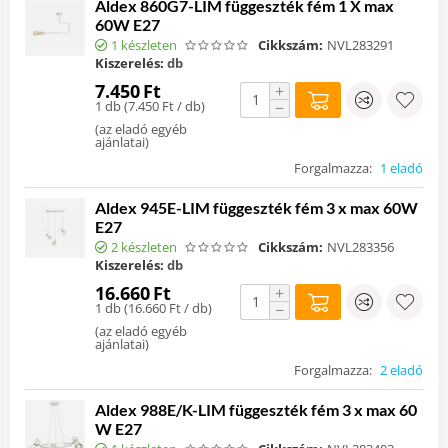
Aldex 860G7-LIM függeszték fém 1 X max
60W E27
1 készleten
Cikkszám:
NVL283291
Kiszerelés:
db
7.450
Ft
+
1 db (
7.450
Ft
/ db)
−
(
az eladó egyéb
ajánlatai
)
Forgalmazza:
1 eladó
Aldex 945E-LIM függeszték fém 3 x max 60W
E27
2 készleten
Cikkszám:
NVL283356
Kiszerelés:
db
16.660
Ft
+
1 db (
16.660
Ft
/ db)
−
(
az eladó egyéb
ajánlatai
)
Forgalmazza:
2 eladó
Aldex 988E/K-LIM függeszték fém 3 x max 60
W E27