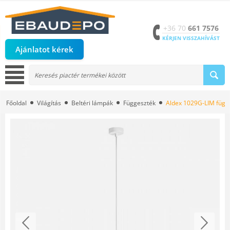
+36 70
661 7576
KÉRJEN VISSZAHÍVÁST
Ajánlatot kérek
Főoldal
Világítás
Beltéri lámpák
Függeszték
Aldex 1029G-LIM függ