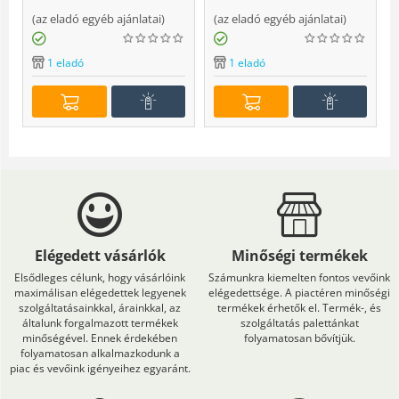
(
az eladó egyéb ajánlatai
)
(
az eladó egyéb ajánlatai
)
(
1 eladó
1 eladó
Elégedett vásárlók
Minőségi termékek
Elsődleges célunk, hogy vásárlóink
Számunkra kiemelten fontos vevőink
maximálisan elégedettek legyenek
elégedettsége. A piactéren minőségi
szolgáltatásainkkal, árainkkal, az
termékek érhetők el. Termék-, és
általunk forgalmazott termékek
szolgáltatás palettánkat
minőségével. Ennek érdekében
folyamatosan bővítjük.
folyamatosan alkalmazkodunk a
piac és vevőink igényeihez egyaránt.