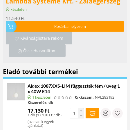
Lambda Systeme Kft. - Zalaegerszeg
készleten
11.540
Ft
Kosárba helyezem
Kivánságlistára rakom
Összehasonlítom
Eladó további termékei
Aldex 1087XXS-LIM függeszték fém / üveg 1
x 40W E14
1 készleten
Cikkszám:
NVL283192
Kiszerelés:
db
17.130
Ft
+
1 db (
17.130
Ft
/ db)
−
(
az eladó egyéb
ajánlatai
)