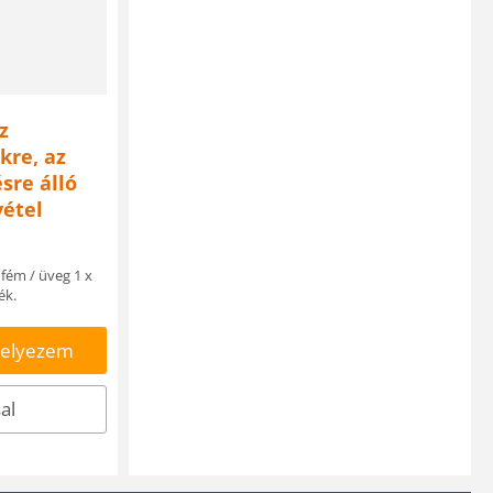
z
kre, az
sre álló
vétel
ém / üveg 1 x
ék.
helyezem
al