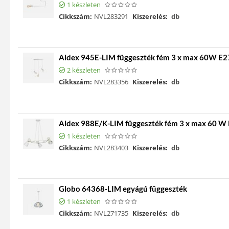
1 készleten
Cikkszám:
NVL283291
Kiszerelés:
db
Aldex 945E-LIM függeszték fém 3 x max 60W E2
2 készleten
Cikkszám:
NVL283356
Kiszerelés:
db
Aldex 988E/K-LIM függeszték fém 3 x max 60 W
1 készleten
Cikkszám:
NVL283403
Kiszerelés:
db
Globo 64368-LIM egyágú függeszték
1 készleten
Cikkszám:
NVL271735
Kiszerelés:
db