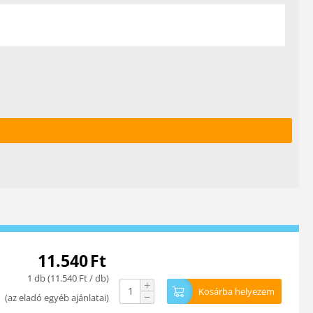
11.540
Ft
1 db (
11.540
Ft
/ db)
+
Kosárba helyezem
−
(
az eladó egyéb ajánlatai
)