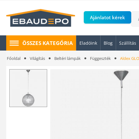
Ajánlatot kérek
ÖSSZES KATEGÓRIA
Eladóink
Blog
Szállítás
Főoldal
Világítás
Beltéri lámpák
Függeszték
Aldex GLO