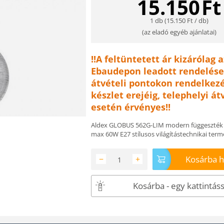
15.150
Ft
1 db (
15.150
Ft
/ db)
(
az eladó egyéb ajánlatai
)
!!A feltüntetett ár kizárólag a
Ebaudepon leadott rendelése
átvételi pontokon rendelkezé
készlet erejéig, telephelyi át
esetén érvényes!!
Aldex GLOBUS 562G-LIM modern függeszték f
max 60W E27 stílusos világítástechnikai term
Kosárba 
−
+
Kosárba - egy kattintáss