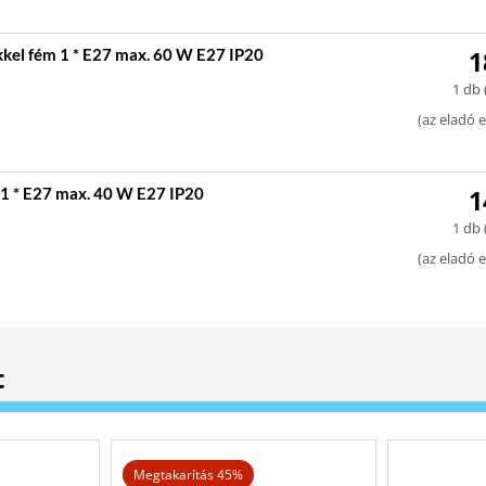
kel fém 1 * E27 max. 60 W E27 IP20
1
1 db 
(
az eladó e
1 * E27 max. 40 W E27 IP20
1
1 db 
(
az eladó e
t
Megtakarítás 45%