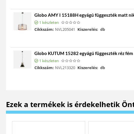
Globo AMY I 15188H egyágú függeszték matt nik
1 készleten
Cikkszám:
NVL205041
Kiszerelés:
db
Globo KUTUM 15282 egyágú függeszték réz fém 
1 készleten
Cikkszám:
NVL213320
Kiszerelés:
db
Ezek a termékek is érdekelhetik Ön