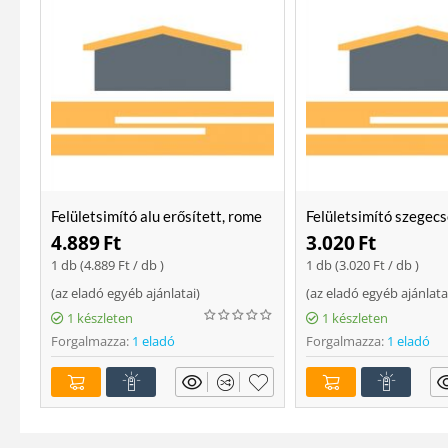
Felületsimító alu erősített, rome
Felületsimító szegecs
400 mm Soft
400mm
4.889
Ft
3.020
Ft
1 db (
4.889
Ft
/ db )
1 db (
3.020
Ft
/ db )
(
az eladó egyéb ajánlatai
)
(
az eladó egyéb ajánlata
1 készleten
1 készleten
Forgalmazza:
1 eladó
Forgalmazza:
1 eladó