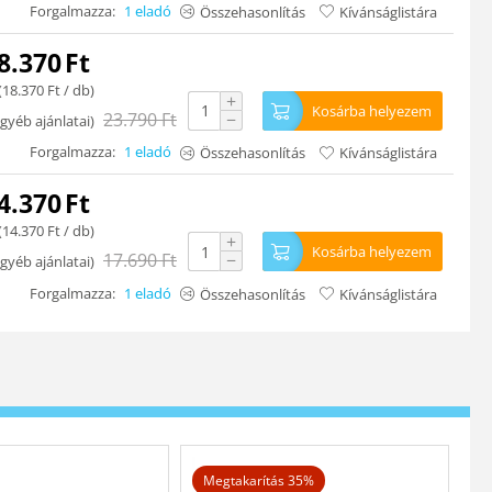
Forgalmazza:
1 eladó
Összehasonlítás
Kívánságlistára
8.370
Ft
(
18.370
Ft
/ db)
+
Kosárba helyezem
23.790
Ft
−
gyéb ajánlatai
)
Forgalmazza:
1 eladó
Összehasonlítás
Kívánságlistára
4.370
Ft
(
14.370
Ft
/ db)
+
Kosárba helyezem
17.690
Ft
−
gyéb ajánlatai
)
Forgalmazza:
1 eladó
Összehasonlítás
Kívánságlistára
Megtakarítás 35%