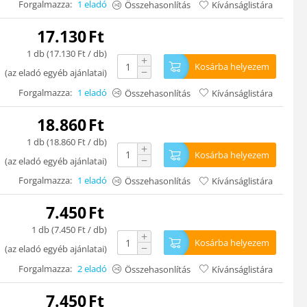
Forgalmazza:
1 eladó
Összehasonlítás
Kívánságlistára
17.130
Ft
1 db (
17.130
Ft
/ db)
+
Kosárba helyezem
−
(
az eladó egyéb ajánlatai
)
Forgalmazza:
1 eladó
Összehasonlítás
Kívánságlistára
18.860
Ft
1 db (
18.860
Ft
/ db)
+
Kosárba helyezem
−
(
az eladó egyéb ajánlatai
)
Forgalmazza:
1 eladó
Összehasonlítás
Kívánságlistára
7.450
Ft
1 db (
7.450
Ft
/ db)
+
Kosárba helyezem
−
(
az eladó egyéb ajánlatai
)
Forgalmazza:
2 eladó
Összehasonlítás
Kívánságlistára
7.450
Ft