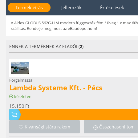
Termékleírás
Jellemzők
Értékelések
A Aldex GLOBUS 562G-LIM modern függeszték fém / üveg 1 x max 60W E2
szállítás. Rendelje meg most az eBaudepo.hu-n!
ENNEK A TERMÉKNEK AZ ELADÓI (
2
)
Forgalmazza:
Lambda Systeme Kft. - Pécs
készleten
15.150
Ft
Kivánságlistára rakom
Összehasonlítom