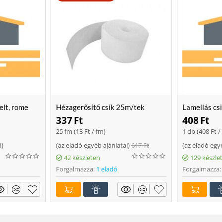
elt, rome
Hézagerősítő csík 25m/tek
Lamellás cs
337
Ft
408
Ft
25 fm (
13
Ft
/ fm)
1 db (
408
Ft
/
i
)
(
az eladó egyéb ajánlatai
)
617
Ft
(
az eladó egy
42 készleten
129 készle
Forgalmazza:
1 eladó
Forgalmazza: