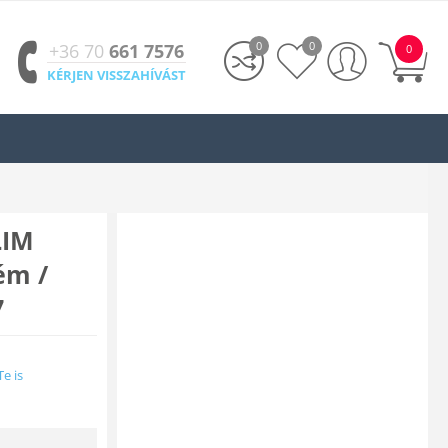
0
0
+36 70
661 7576
0
KÉRJEN VISSZAHÍVÁST
LIM
ém /
7
Te is