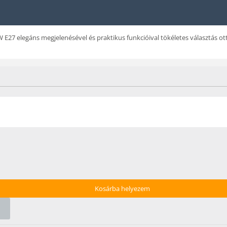
7 elegáns megjelenésével és praktikus funkcióival tökéletes választás ot
Kosárba helyezem