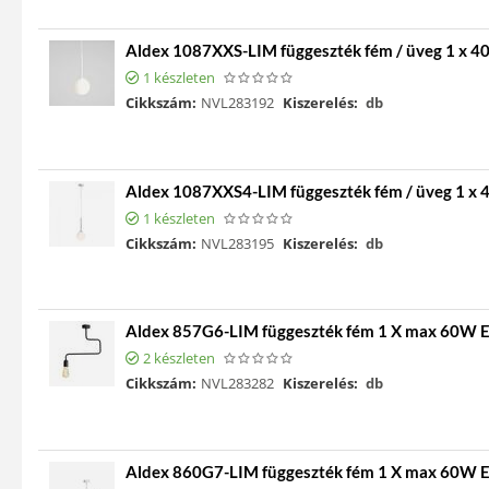
Aldex 1087XXS-LIM függeszték fém / üveg 1 x 
1 készleten
Cikkszám:
NVL283192
Kiszerelés:
db
Aldex 1087XXS4-LIM függeszték fém / üveg 1 x
1 készleten
Cikkszám:
NVL283195
Kiszerelés:
db
Aldex 857G6-LIM függeszték fém 1 X max 60W 
2 készleten
Cikkszám:
NVL283282
Kiszerelés:
db
Aldex 860G7-LIM függeszték fém 1 X max 60W 