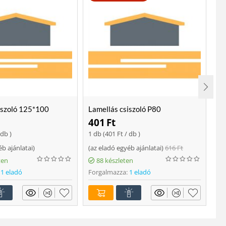
iszoló 125*100
Lamellás csiszoló P80
Lo
401
Ft
2
 db )
1 db (
401
Ft
/ db )
ajá
éb ajánlatai
)
(
az eladó egyéb ajánlatai
)
616
Ft
Fo
ten
88 készleten
1 eladó
Forgalmazza:
1 eladó