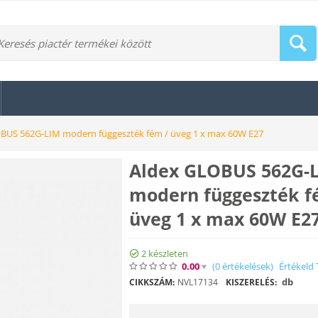
BUS 562G-LIM modern függeszték fém / üveg 1 x max 60W E27
Aldex GLOBUS 562G-
modern függeszték f
üveg 1 x max 60W E2
2 készleten
0.00
(0
értékelések
)
Értékeld 
db
CIKKSZÁM:
NVL17134
KISZERELÉS: