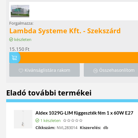
Forgalmazza:
Lambda Systeme Kft. - Szekszárd
készleten
15.150
Ft
Kivánságlistára rakom
Összehasonlítom
Eladó további termékei
Aldex 1029G-LIM függeszték fém 1 x 60W E27
1 készleten
Cikkszám:
NVL283014
Kiszerelés:
db