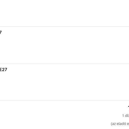
7
 E27
1 db
(
az eladó e