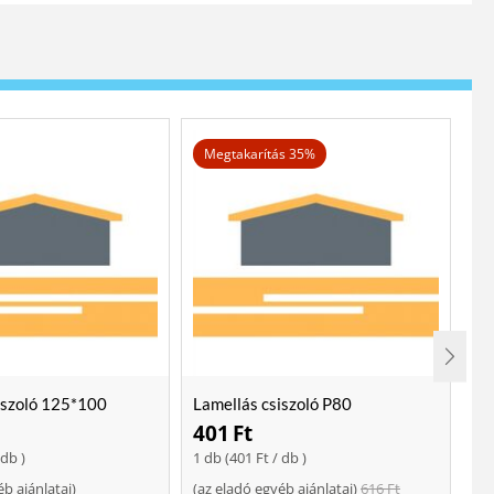
Megtakarítás 35%
iszoló 125*100
Lamellás csiszoló P80
Lo
401
Ft
2
 db )
1 db (
401
Ft
/ db )
ajá
éb ajánlatai
)
(
az eladó egyéb ajánlatai
)
616
Ft