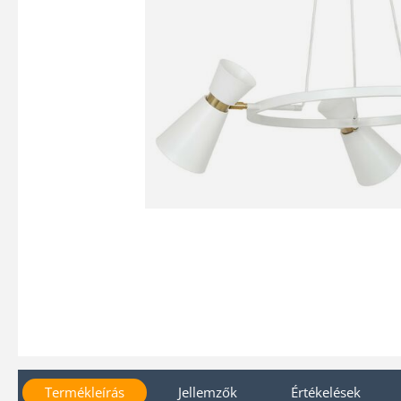
Termékleírás
Jellemzők
Értékelések