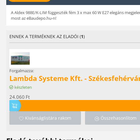
A Aldex 988E/K-LIM függeszték fém 3 x max 60 W E27 elegáns megjelené
most az eBaudepo.hu-n!
ENNEK A TERMÉKNEK AZ ELADÓI (
1
)
Forgalmazza:
Lambda Systeme Kft. - Székesfehérvá
készleten
24.060
Ft
Kivánságlistára rakom
Összehasonlítom