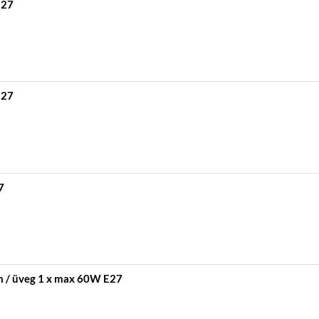
E27
E27
7
 / üveg 1 x max 60W E27