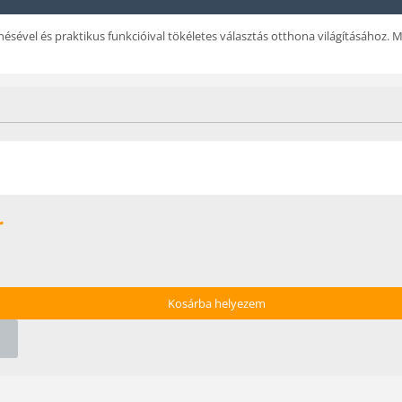
sével és praktikus funkcióival tökéletes választás otthona világításához. M
r
Kosárba helyezem