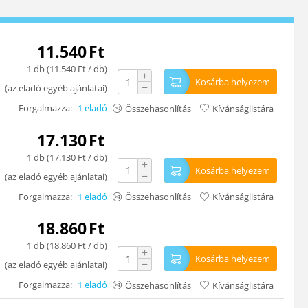
11.540
Ft
1 db (
11.540
Ft
/ db)
+
Kosárba helyezem
−
(
az eladó egyéb ajánlatai
)
Forgalmazza:
1 eladó
Összehasonlítás
Kívánságlistára
17.130
Ft
1 db (
17.130
Ft
/ db)
+
Kosárba helyezem
−
(
az eladó egyéb ajánlatai
)
Forgalmazza:
1 eladó
Összehasonlítás
Kívánságlistára
18.860
Ft
1 db (
18.860
Ft
/ db)
+
Kosárba helyezem
−
(
az eladó egyéb ajánlatai
)
Forgalmazza:
1 eladó
Összehasonlítás
Kívánságlistára