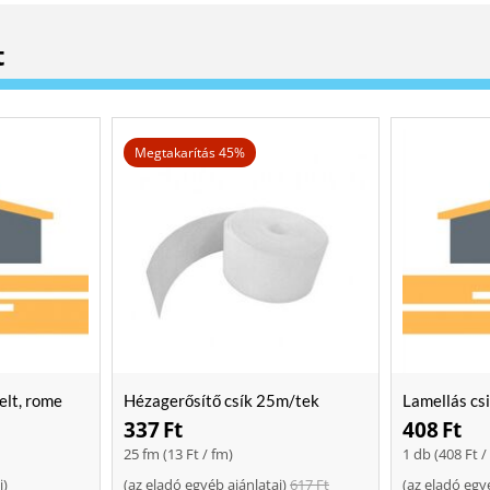
t
Megtakarítás 45%
elt, rome
Hézagerősítő csík 25m/tek
Lamellás cs
337
Ft
408
Ft
25 fm (
13
Ft
/ fm)
1 db (
408
Ft
/
i
)
(
az eladó egyéb ajánlatai
)
617
Ft
(
az eladó egy