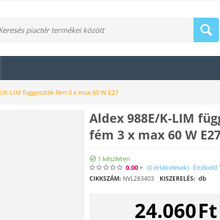
E/K-LIM függeszték fém 3 x max 60 W E27
Aldex 988E/K-LIM füg
fém 3 x max 60 W E2
1 készleten
0.00
(0
értékelések
)
Értékeld 
db
CIKKSZÁM:
NVL283403
KISZERELÉS:
24.060
Ft