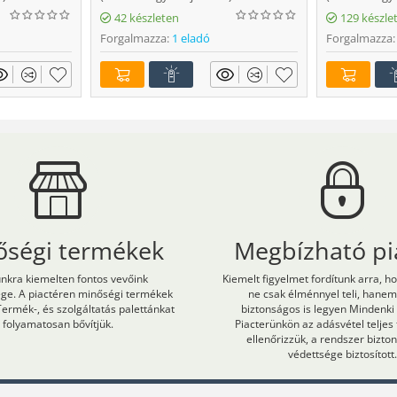
42 készleten
129 készle
Forgalmazza:
1 eladó
Forgalmazza:
őségi termékek
Megbízható pi
kra kiemelten fontos vevőink
Kiemelt figyelmet fordítunk arra, h
ége. A piactéren minőségi termékek
ne csak élménnyel teli, hane
Termék-, és szolgáltatás palettánkat
biztonságos is legyen Mindenki
folyamatosan bővítjük.
Piacterünkön az adásvétel teljes
ellenőrizzük, a rendszer bizt
védettsége biztosított.