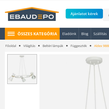
Ajánlatot kérek
ÖSSZES KATEGÓRIA
Eladóink
Blog
Szállítás
Főoldal
Világítás
Beltéri lámpák
Függeszték
Aldex 988