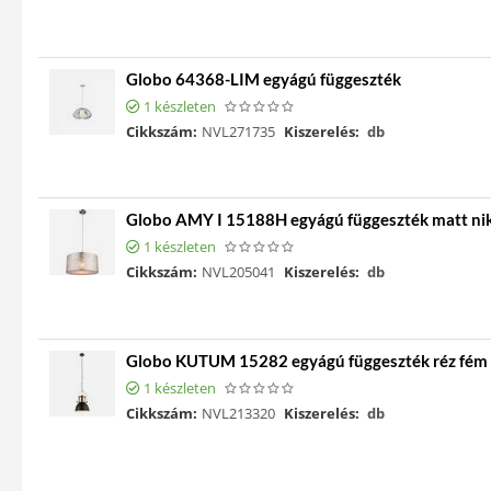
Globo 64368-LIM egyágú függeszték
1 készleten
Cikkszám:
NVL271735
Kiszerelés:
db
Globo AMY I 15188H egyágú függeszték matt nik
1 készleten
Cikkszám:
NVL205041
Kiszerelés:
db
Globo KUTUM 15282 egyágú függeszték réz fém 
1 készleten
Cikkszám:
NVL213320
Kiszerelés:
db