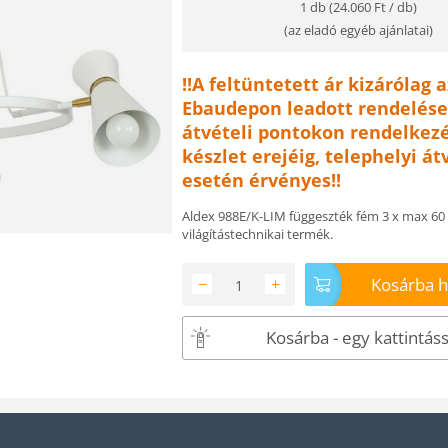
1 db (
24.060
Ft
/ db)
(
az eladó egyéb ajánlatai
)
!!A feltüntetett ár kizárólag a
Ebaudepon leadott rendelése
átvételi pontokon rendelkezé
készlet erejéig, telephelyi át
esetén érvényes!!
Aldex 988E/K-LIM függeszték fém 3 x max 60 
világítástechnikai termék.
Kosárba 
−
+
Kosárba - egy kattintáss