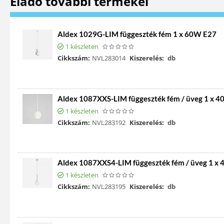
Eladó további termékei
Aldex 1029G-LIM függeszték fém 1 x 60W E27
1 készleten
Cikkszám:
NVL283014
Kiszerelés:
db
Aldex 1087XXS-LIM függeszték fém / üveg 1 x 
1 készleten
Cikkszám:
NVL283192
Kiszerelés:
db
Aldex 1087XXS4-LIM függeszték fém / üveg 1 x
1 készleten
Cikkszám:
NVL283195
Kiszerelés:
db