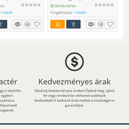
Fo
ten
88 készleten
1 eladó
Forgalmazza:
1 eladó
actér
Kedvezményes árak
ogy a vásárlás
Vásárolj kedvezményes árakon! Építsd meg, újítsd
m egyben
fel vagy rendezd be otthonod outletünk
 számára.
kínálatából! A kedvező árak mellett a minőséget is
 folyamatát
garantáljuk.
onságának