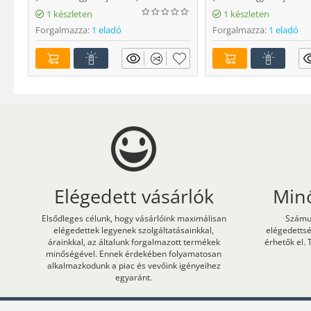
1 készleten
1 készleten
Forgalmazza:
1 eladó
Forgalmazza:
1 eladó
Elégedett vásárlók
Min
Elsődleges célunk, hogy vásárlóink maximálisan
Számun
elégedettek legyenek szolgáltatásainkkal,
elégedetts
árainkkal, az általunk forgalmazott termékek
érhetők el. 
minőségével. Ennek érdekében folyamatosan
alkalmazkodunk a piac és vevőink igényeihez
egyaránt.