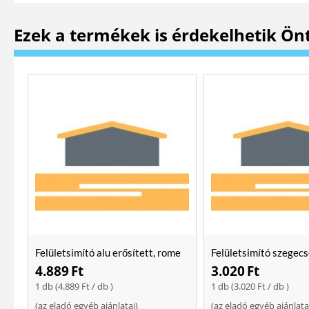
Ezek a termékek is érdekelhetik Ön
Felületsimító alu erősített, rome
Felületsimító szegecs
400 mm Soft
400mm
4.889
Ft
3.020
Ft
1 db (
4.889
Ft
/ db )
1 db (
3.020
Ft
/ db )
(
az eladó egyéb ajánlatai
)
(
az eladó egyéb ajánlata