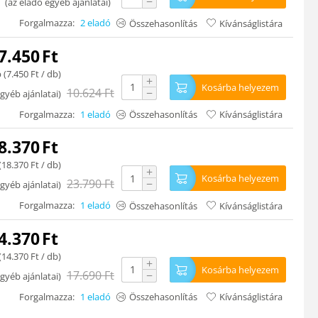
−
(
az eladó egyéb ajánlatai
)
Forgalmazza:
2 eladó
Összehasonlítás
Kívánságlistára
7.450
Ft
 (
7.450
Ft
/ db)
+
Kosárba helyezem
10.624
Ft
−
gyéb ajánlatai
)
Forgalmazza:
1 eladó
Összehasonlítás
Kívánságlistára
8.370
Ft
(
18.370
Ft
/ db)
+
Kosárba helyezem
23.790
Ft
−
gyéb ajánlatai
)
Forgalmazza:
1 eladó
Összehasonlítás
Kívánságlistára
4.370
Ft
(
14.370
Ft
/ db)
+
Kosárba helyezem
17.690
Ft
−
gyéb ajánlatai
)
Forgalmazza:
1 eladó
Összehasonlítás
Kívánságlistára