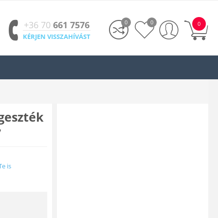
0
0
+36 70
661 7576
0
KÉRJEN VISSZAHÍVÁST
geszték
7
Te is