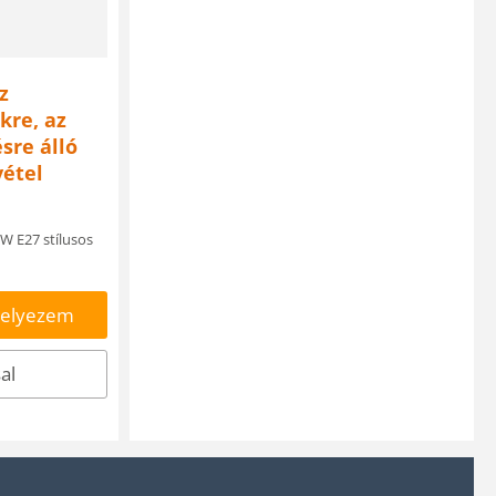
z
kre, az
sre álló
vétel
W E27 stílusos
helyezem
al