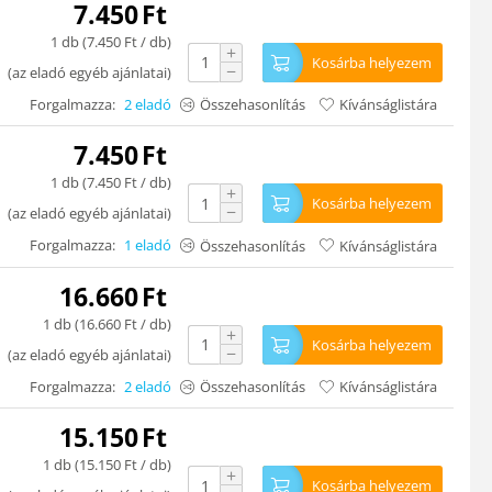
7.450
Ft
1 db (
7.450
Ft
/ db)
+
Kosárba helyezem
−
(
az eladó egyéb ajánlatai
)
Forgalmazza:
2 eladó
Összehasonlítás
Kívánságlistára
7.450
Ft
1 db (
7.450
Ft
/ db)
+
Kosárba helyezem
−
(
az eladó egyéb ajánlatai
)
Forgalmazza:
1 eladó
Összehasonlítás
Kívánságlistára
16.660
Ft
1 db (
16.660
Ft
/ db)
+
Kosárba helyezem
−
(
az eladó egyéb ajánlatai
)
Forgalmazza:
2 eladó
Összehasonlítás
Kívánságlistára
15.150
Ft
1 db (
15.150
Ft
/ db)
+
Kosárba helyezem