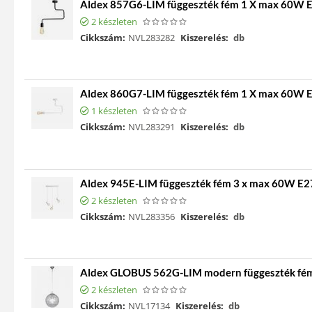
Aldex 857G6-LIM függeszték fém 1 X max 60W 
2 készleten
Cikkszám:
NVL283282
Kiszerelés:
db
Aldex 860G7-LIM függeszték fém 1 X max 60W 
1 készleten
Cikkszám:
NVL283291
Kiszerelés:
db
Aldex 945E-LIM függeszték fém 3 x max 60W E2
2 készleten
Cikkszám:
NVL283356
Kiszerelés:
db
Aldex GLOBUS 562G-LIM modern függeszték fém
2 készleten
Cikkszám:
NVL17134
Kiszerelés:
db