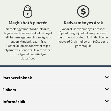
Megbízható piactér
Kedvezményes árak
Kiemelt figyelmet fordítunk arra,
Vásárolj kedvezményes árakon!
hogy a vásárlás ne csak élménnyel
Építsd meg, újítsd fel vagy rendezd
teli, hanem egyben biztonságos is
be otthonod outletünk kínálatából! A
legyen Mindenki számára.
kedvező árak mellett a minőséget is
Piacterünkön az adásvétel teljes
garantáljuk.
folyamatát ellenőrizzük, a rendszer
biztonságának védettsége
biztosított.
Partnereinknek
Fiókom
Információk