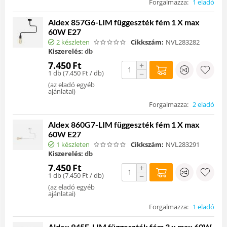
Forgalmazza:
1 eladó
Aldex 857G6-LIM függeszték fém 1 X max
60W E27
2 készleten
Cikkszám:
NVL283282
Kiszerelés:
db
7.450
Ft
+
1 db (
7.450
Ft
/ db)
−
(
az eladó egyéb
ajánlatai
)
Forgalmazza:
2 eladó
Aldex 860G7-LIM függeszték fém 1 X max
60W E27
1 készleten
Cikkszám:
NVL283291
Kiszerelés:
db
7.450
Ft
+
1 db (
7.450
Ft
/ db)
−
(
az eladó egyéb
ajánlatai
)
Forgalmazza:
1 eladó
Aldex 945E-LIM függeszték fém 3 x max 60W