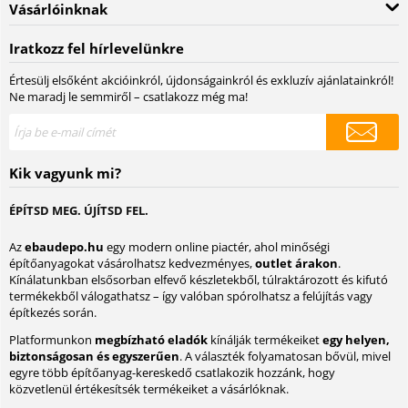
Vásárlóinknak
Iratkozz fel hírlevelünkre
Értesülj elsőként akcióinkról, újdonságainkról és exkluzív ajánlatainkról!
Ne maradj le semmiről – csatlakozz még ma!
Kik vagyunk mi?
ÉPÍTSD MEG. ÚJÍTSD FEL.
Az
ebaudepo.hu
egy modern online piactér, ahol minőségi
építőanyagokat vásárolhatsz kedvezményes,
outlet árakon
.
Kínálatunkban elsősorban elfevő készletekből, túlraktározott és kifutó
termékekből válogathatsz – így valóban spórolhatsz a felújítás vagy
építkezés során.
Platformunkon
megbízható eladók
kínálják termékeiket
egy helyen,
biztonságosan és egyszerűen
. A választék folyamatosan bővül, mivel
egyre több építőanyag-kereskedő csatlakozik hozzánk, hogy
közvetlenül értékesítsék termékeiket a vásárlóknak.