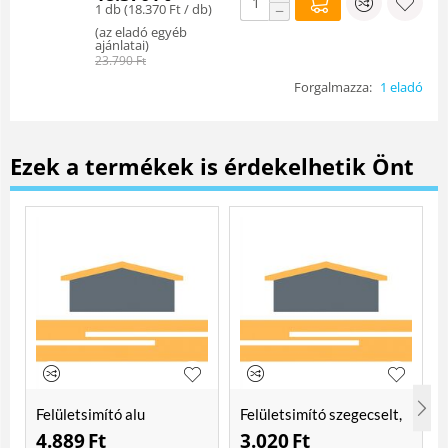
1 db (
18.370
Ft
/ db)
−
(
az eladó egyéb
ajánlatai
)
23.790
Ft
Forgalmazza:
1 eladó
Ezek a termékek is érdekelhetik Önt
Felületsimító alu
Felületsimító szegecselt,
erősített, rome 400 mm
rome 400mm
4.889
Ft
3.020
Ft