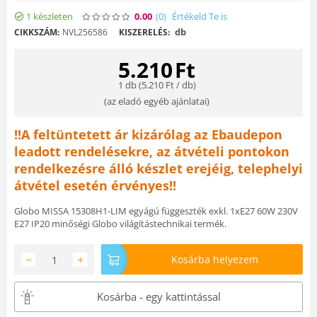
1 készleten
0.00
(0
)
Értékeld Te is
db
CIKKSZÁM:
NVL256586
KISZERELÉS:
5.210
Ft
1 db (
5.210
Ft
/ db)
(
az eladó egyéb ajánlatai
)
!!A feltüntetett ár kizárólag az Ebaudepon
leadott rendelésekre, az átvételi pontokon
rendelkezésre álló készlet erejéig, telephelyi
átvétel esetén érvényes!!
Globo MISSA 15308H1-LIM egyágú függeszték exkl. 1xE27 60W 230V
E27 IP20 minőségi Globo világítástechnikai termék.
−
+
Kosárba helyezem
Kosárba - egy kattintással