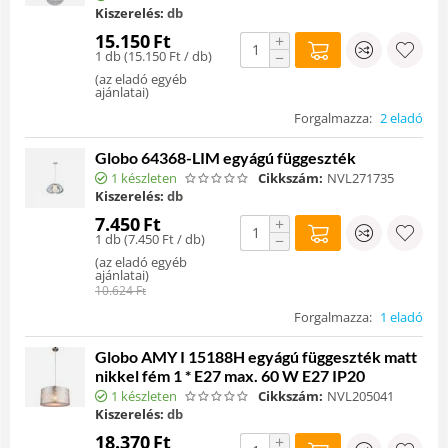
Kiszerelés:
db
15.150
Ft
+
1 db (
15.150
Ft
/ db)
−
(
az eladó egyéb
ajánlatai
)
Forgalmazza:
2 eladó
Globo 64368-LIM egyágú függeszték
1 készleten
Cikkszám:
NVL271735
Kiszerelés:
db
7.450
Ft
+
1 db (
7.450
Ft
/ db)
−
(
az eladó egyéb
ajánlatai
)
10.624
Ft
Forgalmazza:
1 eladó
Globo AMY I 15188H egyágú függeszték matt
nikkel fém 1 * E27 max. 60 W E27 IP20
1 készleten
Cikkszám:
NVL205041
Kiszerelés:
db
18.370
Ft
+