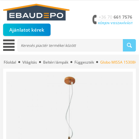
+36 70
661 7576
KÉRJEN VISSZAHÍVÁST
Ajánlatot kérek
Főoldal
Világítás
Beltéri lámpák
Függeszték
Globo MISSA 15308H1-