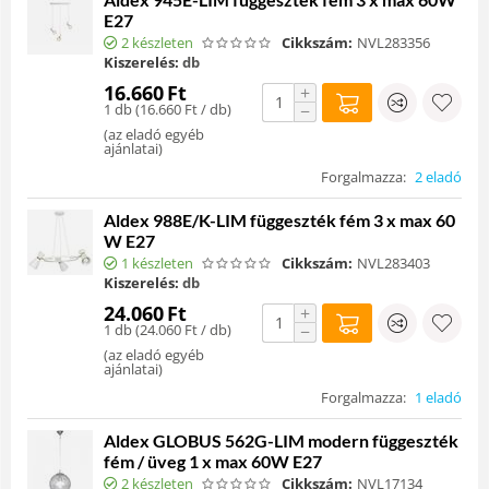
E27
2 készleten
Cikkszám:
NVL283356
Kiszerelés:
db
16.660
Ft
+
1 db (
16.660
Ft
/ db)
−
(
az eladó egyéb
ajánlatai
)
Forgalmazza:
2 eladó
Aldex 988E/K-LIM függeszték fém 3 x max 60
W E27
1 készleten
Cikkszám:
NVL283403
Kiszerelés:
db
24.060
Ft
+
1 db (
24.060
Ft
/ db)
−
(
az eladó egyéb
ajánlatai
)
Forgalmazza:
1 eladó
Aldex GLOBUS 562G-LIM modern függeszték
fém / üveg 1 x max 60W E27
2 készleten
Cikkszám:
NVL17134