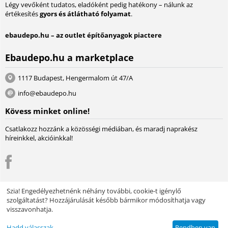
Légy vevőként tudatos, eladóként pedig hatékony – nálunk az
értékesítés
gyors és átlátható folyamat
.
ebaudepo.hu – az outlet építőanyagok piactere
Ebaudepo.hu a marketplace
1117 Budapest, Hengermalom út 47/A
info@ebaudepo.hu
Kövess minket online!
Csatlakozz hozzánk a közösségi médiában, és maradj naprakész
híreinkkel, akcióinkkal!
Szia! Engedélyezhetnénk néhány további, cookie-t igénylő
szolgáltatást? Hozzájárulását később bármikor módosíthatja vagy
© 2004 - 2026 Lambda Systeme Kft.. A piactér motorja:
Multi-Vendor -
visszavonhatja.
Webáruház szoftver
Design by EnergoThemes -
CS-Cart Themes
Hadd válasszak
Rendben van