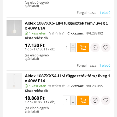
(
az eladó egyéb
ajánlatai
)
Forgalmazza:
1 eladó
Aldex 1087XXS-LIM függeszték fém / üveg 1
x 40W E14
1 készleten
Cikkszám:
NVL283192
Kiszerelés:
db
17.130
Ft
+
1 db (
17.130
Ft
/ db)
−
(
az eladó egyéb
ajánlatai
)
Forgalmazza:
1 eladó
Aldex 1087XXS4-LIM függeszték fém / üveg 1
x 40W E14
1 készleten
Cikkszám:
NVL283195
Kiszerelés:
db
18.860
Ft
+
1 db (
18.860
Ft
/ db)
−
(
az eladó egyéb
ajánlatai
)