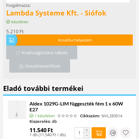
Forgalmazza:
Lambda Systeme Kft. - Siófok
készleten
5.210
Ft
Kosárba helyezem
Kivánságlistára rakom
Összehasonlítom
Eladó további termékei
Aldex 1029G-LIM függeszték fém 1 x 60W
E27
1 készleten
Cikkszám:
NVL283014
Kiszerelés:
db
11.540
Ft
+
1 db (
11.540
Ft
/ db)
−