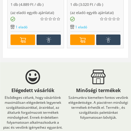
Soft
1 db (
4.889
Ft
/ db )
1 db (
3.020
Ft
/ db )
(
az eladó egyéb ajánlatai
)
(
az eladó egyéb ajánlatai
)
(
1 eladó
1 eladó
Elégedett vásárlók
Minőségi termékek
Elsődleges célunk, hogy vásárlóink
Számunkra kiemelten fontos vevőink
maximálisan elégedettek legyenek
elégedettsége. A piactéren minőségi
szolgáltatásainkkal, árainkkal, az
termékek érhetők el. Termék-, és
általunk forgalmazott termékek
szolgáltatás palettánkat
minőségével. Ennek érdekében
folyamatosan bővítjük.
folyamatosan alkalmazkodunk a
piac és vevőink igényeihez egyaránt.