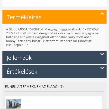
Termékleírás
A Globo MISSA 15308H1-LIM egyágú függeszték exkl. 1xE27 60W
230V E27 IP20 modern designnal és kiváló minőségű anyagokkal
biztosítja a tökéletes világítást otthonában vagy irodájában.
Könnyű telepítés, hosszú élettartam. Rendelje meg most az
eBaudepo.hu-n!
Jellemzők
Értékelések
ENNEK A TERMÉKNEK AZ ELADÓI (
1
)