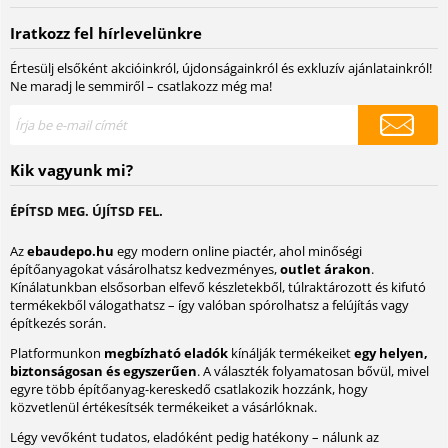
Iratkozz fel hírlevelünkre
Értesülj elsőként akcióinkról, újdonságainkról és exkluzív ajánlatainkról!
Ne maradj le semmiről – csatlakozz még ma!
Kik vagyunk mi?
ÉPÍTSD MEG. ÚJÍTSD FEL.
Az
ebaudepo.hu
egy modern online piactér, ahol minőségi
építőanyagokat vásárolhatsz kedvezményes,
outlet árakon
.
Kínálatunkban elsősorban elfevő készletekből, túlraktározott és kifutó
termékekből válogathatsz – így valóban spórolhatsz a felújítás vagy
építkezés során.
Platformunkon
megbízható eladók
kínálják termékeiket
egy helyen,
biztonságosan és egyszerűen
. A választék folyamatosan bővül, mivel
egyre több építőanyag-kereskedő csatlakozik hozzánk, hogy
közvetlenül értékesítsék termékeiket a vásárlóknak.
Légy vevőként tudatos, eladóként pedig hatékony – nálunk az