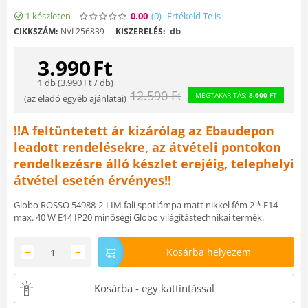
1 készleten
0.00
(0
)
Értékeld Te is
db
CIKKSZÁM:
NVL256839
KISZERELÉS:
3.990
Ft
1 db (
3.990
Ft
/ db)
12.590
Ft
MEGTAKARÍTÁS:
8.600
FT
(
az eladó egyéb ajánlatai
)
!!A feltüntetett ár kizárólag az Ebaudepon
leadott rendelésekre, az átvételi pontokon
rendelkezésre álló készlet erejéig, telephelyi
átvétel esetén érvényes!!
Globo ROSSO 54988-2-LIM fali spotlámpa matt nikkel fém 2 * E14
max. 40 W E14 IP20 minőségi Globo világítástechnikai termék.
−
+
Kosárba helyezem
Kosárba - egy kattintással