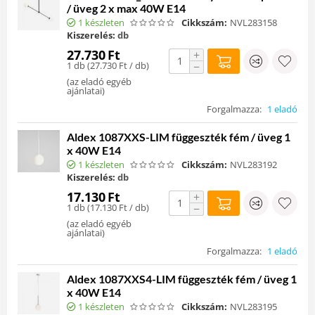
/ üveg 2 x max 40W E14
1 készleten
Cikkszám:
NVL283158
Kiszerelés:
db
27.730
Ft
+
1 db (
27.730
Ft
/ db)
−
(
az eladó egyéb
ajánlatai
)
Forgalmazza:
1 eladó
Aldex 1087XXS-LIM függeszték fém / üveg 1
x 40W E14
1 készleten
Cikkszám:
NVL283192
Kiszerelés:
db
17.130
Ft
+
1 db (
17.130
Ft
/ db)
−
(
az eladó egyéb
ajánlatai
)
Forgalmazza:
1 eladó
Aldex 1087XXS4-LIM függeszték fém / üveg 1
x 40W E14
1 készleten
Cikkszám:
NVL283195