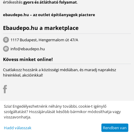
értékesítés
gyors és átlátható folyamat
.
ebaudepo.hu – az outlet építőanyagok piactere
Ebaudepo.hu a marketplace
1117 Budapest, Hengermalom út 47/A
info@ebaudepo.hu
Kövess minket online!
Csatlakozz hozzánk a közösségi médiában, és maradj naprakész
híreinkkel, akcióinkkal!
Szia! Engedélyezhetnénk néhány további, cookie-t igénylő
szolgáltatást? Hozzájárulását később bármikor módosíthatja vagy
© 2004 - 2026 Lambda Systeme Kft.. A piactér motorja:
Multi-Vendor -
visszavonhatja.
Webáruház szoftver
Design by EnergoThemes -
CS-Cart Themes
Hadd válasszak
Rendben van