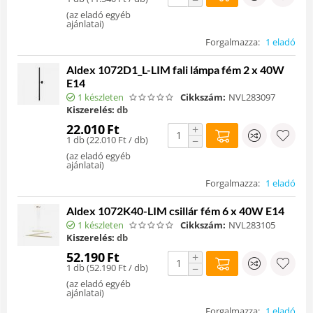
(
az eladó egyéb
ajánlatai
)
Forgalmazza:
1 eladó
Aldex 1072D1_L-LIM fali lámpa fém 2 x 40W
E14
1 készleten
Cikkszám:
NVL283097
Kiszerelés:
db
22.010
Ft
+
1 db (
22.010
Ft
/ db)
−
(
az eladó egyéb
ajánlatai
)
Forgalmazza:
1 eladó
Aldex 1072K40-LIM csillár fém 6 x 40W E14
1 készleten
Cikkszám:
NVL283105
Kiszerelés:
db
52.190
Ft
+
1 db (
52.190
Ft
/ db)
−
(
az eladó egyéb
ajánlatai
)
Forgalmazza:
1 eladó