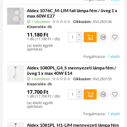
Aldex 1076C_M-LIM fali lámpa fém / üveg 1 x
max 60W E27
1 készleten
Cikkszám:
NVL283136
Kiszerelés:
db
11.180
Ft
+
1 db (
11.180
Ft
/ db)
−
(
az eladó egyéb
ajánlatai
)
Forgalmazza:
1 eladó
Aldex 1080PL_G4_S mennyezeti lámpa fém /
üveg 1 x max 40W E14
1 készleten
Cikkszám:
NVL283155
Kiszerelés:
db
17.700
Ft
+
1 db (
17.700
Ft
/ db)
−
(
az eladó egyéb
ajánlatai
)
Forgalmazza:
1 eladó
Aldex 1081PL_H1-LIM mennyezeti lámpa fém