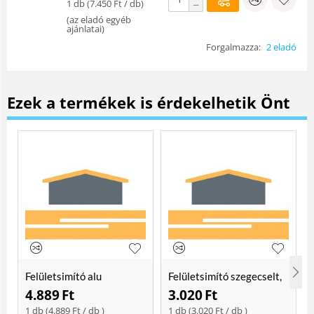
1 db (
7.450
Ft
/ db)
−
(
az eladó egyéb
ajánlatai
)
Forgalmazza:
2 eladó
Ezek a termékek is érdekelhetik Önt
Felületsimító alu
Felületsimító szegecselt,
erősített, rome 400 mm
rome 400mm
4.889
Ft
3.020
Ft
Soft
1 db (
4.889
Ft
/ db )
1 db (
3.020
Ft
/ db )