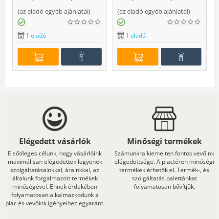
(
az eladó egyéb ajánlatai
)
(
az eladó egyéb ajánlatai
)
(
1 eladó
1 eladó
Elégedett vásárlók
Minőségi termékek
Elsődleges célunk, hogy vásárlóink
Számunkra kiemelten fontos vevőink
maximálisan elégedettek legyenek
elégedettsége. A piactéren minőségi
szolgáltatásainkkal, árainkkal, az
termékek érhetők el. Termék-, és
általunk forgalmazott termékek
szolgáltatás palettánkat
minőségével. Ennek érdekében
folyamatosan bővítjük.
folyamatosan alkalmazkodunk a
piac és vevőink igényeihez egyaránt.