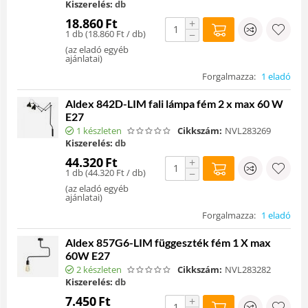
Kiszerelés:
db
18.860
Ft
+
1 db (
18.860
Ft
/ db)
−
(
az eladó egyéb
ajánlatai
)
Forgalmazza:
1 eladó
Aldex 842D-LIM fali lámpa fém 2 x max 60 W
E27
1 készleten
Cikkszám:
NVL283269
Kiszerelés:
db
44.320
Ft
+
1 db (
44.320
Ft
/ db)
−
(
az eladó egyéb
ajánlatai
)
Forgalmazza:
1 eladó
Aldex 857G6-LIM függeszték fém 1 X max
60W E27
2 készleten
Cikkszám:
NVL283282
Kiszerelés:
db
7.450
Ft
+