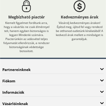
Megbízható piactér
Kedvezményes árak
Kiemelt figyelmet fordítunk arra,
Vásárolj kedvezményes árakon!
hogy a vásárlás ne csak élménnyel
Építsd meg, újítsd fel vagy rendezd
teli, hanem egyben biztonságos is
be otthonod outletünk kínálatából! A
legyen Mindenki számára.
kedvező árak mellett a minőséget is
Piacterünkön az adásvétel teljes
garantáljuk.
folyamatát ellenőrizzük, a rendszer
biztonságának védettsége
biztosított.
Partnereinknek
Fiókom
Információk
Vásárlóinknak