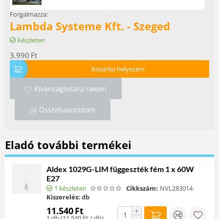
Forgalmazza:
Lambda Systeme Kft. - Szeged
készleten
3.990
Ft
Kosárba helyezem
Kivánságlistára rakom
Összehasonlítom
Eladó további termékei
Aldex 1029G-LIM függeszték fém 1 x 60W
E27
1 készleten
Cikkszám:
NVL283014
Kiszerelés:
db
11.540
Ft
+
1 db (
11.540
Ft
/ db)
−