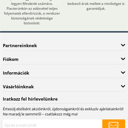
legyen Mindenki számára.
kedvező árak mellett a minőséget is
Piacterünkön az adásvétel teljes
garantáljuk.
folyamatát ellenőrizzük, a rendszer
biztonságának védettsége
biztosított.
Partnereinknek
Fiókom
Információk
Vásárlóinknak
Iratkozz fel hírlevelünkre
Értesülj elsőként akcióinkról, újdonságainkról és exkluzív ajánlatainkról!
Ne maradj le semmiről – csatlakozz még ma!