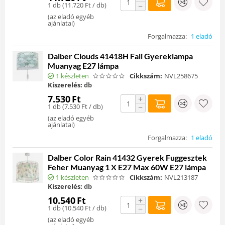
1 db (
11.720
Ft
/ db)
−
(
az eladó egyéb
ajánlatai
)
Forgalmazza:
1 eladó
Dalber Clouds 41418H Fali Gyereklampa
Muanyag E27 lámpa
1 készleten
Cikkszám:
NVL258675
Kiszerelés:
db
7.530
Ft
+
1 db (
7.530
Ft
/ db)
−
(
az eladó egyéb
ajánlatai
)
Forgalmazza:
1 eladó
Dalber Color Rain 41432 Gyerek Fuggesztek
Feher Muanyag 1 X E27 Max 60W E27 lámpa
1 készleten
Cikkszám:
NVL213187
Kiszerelés:
db
10.540
Ft
+
1 db (
10.540
Ft
/ db)
−
(
az eladó egyéb