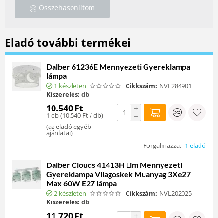
Összehasonlítom
Eladó további termékei
Dalber 61236E Mennyezeti Gyereklampa
lámpa
1 készleten
Cikkszám:
NVL284901
Kiszerelés:
db
10.540
Ft
+
1 db (
10.540
Ft
/ db)
−
(
az eladó egyéb
ajánlatai
)
Forgalmazza:
1 eladó
Dalber Clouds 41413H Lim Mennyezeti
Gyereklampa Vilagoskek Muanyag 3Xe27
Max 60W E27 lámpa
2 készleten
Cikkszám:
NVL202025
Kiszerelés:
db
11.720
Ft
+