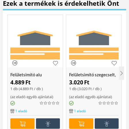
Ezek a termékek is érdekelhetik Önt
Felületsimító alu
Felületsimító szegecselt,
erősített, rome 400 mm
rome 400mm
4.889
Ft
3.020
Ft
Soft
1 db (
4.889
Ft
/ db )
1 db (
3.020
Ft
/ db )
(
az eladó egyéb ajánlatai
)
(
az eladó egyéb ajánlatai
)
(
1 eladó
1 eladó