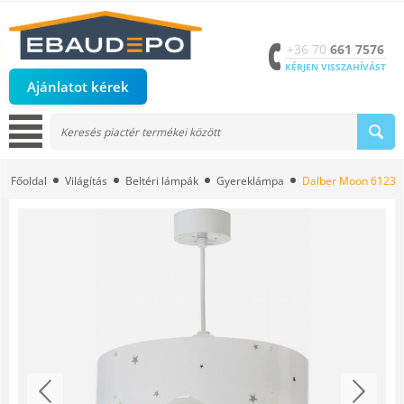
+36 70
661 7576
KÉRJEN VISSZAHÍVÁST
Ajánlatot kérek
Főoldal
Világítás
Beltéri lámpák
Gyereklámpa
Dalber Moon 61232