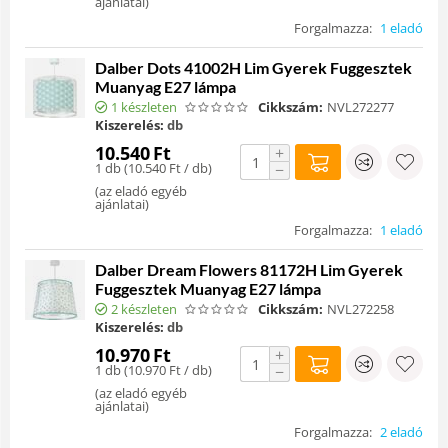
ajánlatai
)
Forgalmazza:
1 eladó
Dalber Dots 41002H Lim Gyerek Fuggesztek
Muanyag E27 lámpa
1 készleten
Cikkszám:
NVL272277
Kiszerelés:
db
10.540
Ft
+
1 db (
10.540
Ft
/ db)
−
(
az eladó egyéb
ajánlatai
)
Forgalmazza:
1 eladó
Dalber Dream Flowers 81172H Lim Gyerek
Fuggesztek Muanyag E27 lámpa
2 készleten
Cikkszám:
NVL272258
Kiszerelés:
db
10.970
Ft
+
1 db (
10.970
Ft
/ db)
−
(
az eladó egyéb
ajánlatai
)
Forgalmazza:
2 eladó