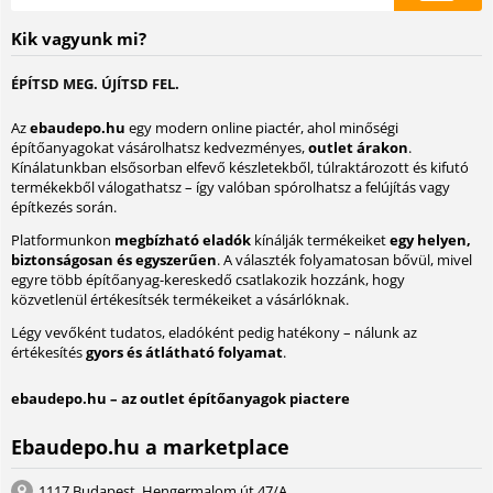
Kik vagyunk mi?
ÉPÍTSD MEG. ÚJÍTSD FEL.
Az
ebaudepo.hu
egy modern online piactér, ahol minőségi
építőanyagokat vásárolhatsz kedvezményes,
outlet árakon
.
Kínálatunkban elsősorban elfevő készletekből, túlraktározott és kifutó
termékekből válogathatsz – így valóban spórolhatsz a felújítás vagy
építkezés során.
Platformunkon
megbízható eladók
kínálják termékeiket
egy helyen,
biztonságosan és egyszerűen
. A választék folyamatosan bővül, mivel
egyre több építőanyag-kereskedő csatlakozik hozzánk, hogy
közvetlenül értékesítsék termékeiket a vásárlóknak.
Légy vevőként tudatos, eladóként pedig hatékony – nálunk az
értékesítés
gyors és átlátható folyamat
.
ebaudepo.hu – az outlet építőanyagok piactere
Ebaudepo.hu a marketplace
1117 Budapest, Hengermalom út 47/A