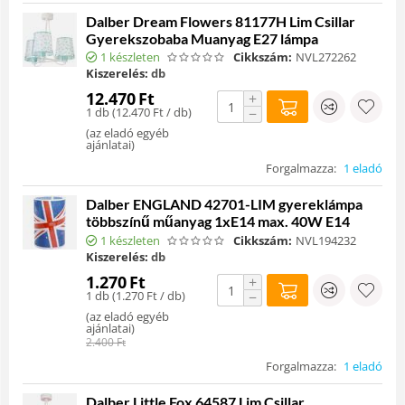
Dalber Dream Flowers 81177H Lim Csillar
Gyerekszobaba Muanyag E27 lámpa
1 készleten
Cikkszám:
NVL272262
Kiszerelés:
db
12.470
Ft
+
1 db (
12.470
Ft
/ db)
−
(
az eladó egyéb
ajánlatai
)
Forgalmazza:
1 eladó
Dalber ENGLAND 42701-LIM gyereklámpa
többszínű műanyag 1xE14 max. 40W E14
1 készleten
Cikkszám:
NVL194232
Kiszerelés:
db
1.270
Ft
+
1 db (
1.270
Ft
/ db)
−
(
az eladó egyéb
ajánlatai
)
2.400
Ft
Forgalmazza:
1 eladó
Dalber Little Fox 64587 Lim Csillar