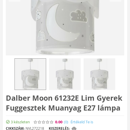
Dalber Moon 61232E Lim Gyerek
Fuggesztek Muanyag E27 lámpa
3 készleten
0.00
(0
)
Értékeld Te is
db
CIKKSZÁM:
NVL272218
KISZERELÉS: