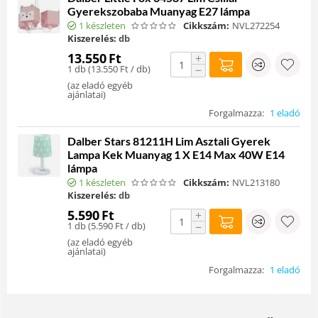
Gyerekszobaba Muanyag E27 lámpa
1 készleten
Cikkszám:
NVL272254
Kiszerelés:
db
13.550
Ft
+
1 db (
13.550
Ft
/ db)
−
(
az eladó egyéb
ajánlatai
)
Forgalmazza:
1 eladó
Dalber Stars 81211H Lim Asztali Gyerek
Lampa Kek Muanyag 1 X E14 Max 40W E14
lámpa
1 készleten
Cikkszám:
NVL213180
Kiszerelés:
db
5.590
Ft
+
1 db (
5.590
Ft
/ db)
−
(
az eladó egyéb
ajánlatai
)
Forgalmazza:
1 eladó