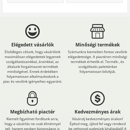
Elégedett vásárlók
Minőségi termékek
Elsődleges célunk, hogy vásárlóink
Számunkra kiemelten fontos vevőink
maximálisan elégedettek legyenek
elégedettsége. A piactéren minőségi
szolgáltatásainkkal, árainkkal, az
termékek érhetők el. Termék-, és
általunk forgalmazott termékek
szolgáltatás palettánkat
minőségével. Ennek érdekében
folyamatosan bővítjük.
folyamatosan alkalmazkodunk a
piac és vevőink igényeihez egyaránt.
Megbízható piactér
Kedvezményes árak
Kiemelt figyelmet fordítunk arra,
Vásárolj kedvezményes árakon!
hogy a vásárlás ne csak élménnyel
Építsd meg, újítsd fel vagy rendezd
teli, hanem egyben biztonságos is
be otthonod outletünk kínálatából! A