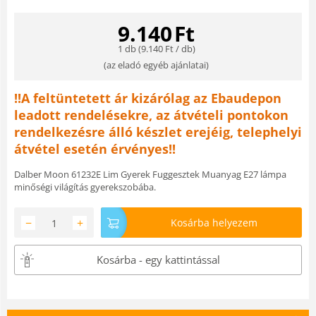
9.140
Ft
1 db (
9.140
Ft
/ db)
(
az eladó egyéb ajánlatai
)
!!A feltüntetett ár kizárólag az Ebaudepon
leadott rendelésekre, az átvételi pontokon
rendelkezésre álló készlet erejéig, telephelyi
átvétel esetén érvényes!!
Dalber Moon 61232E Lim Gyerek Fuggesztek Muanyag E27 lámpa
minőségi világítás gyerekszobába.
−
+
Kosárba helyezem
Kosárba - egy kattintással