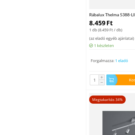
Rábalux Thelma 5388-LI
antik ezüst fém E14 3x 
8.459
Ft
1 db (
8.459
Ft
/ db)
(
az eladó egyéb ajánlatai
)
1 készleten
Forgalmazza:
1 eladó
+
Ko
−
Megtakarítás 34%