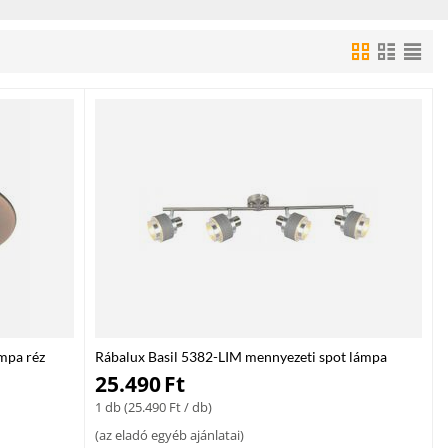
at, és teremts modern, fókuszált és energiatakarékos világítást
mpa réz
Rábalux Basil 5382-LIM mennyezeti spot lámpa
P20
szatin króm fém E14 4X MAX 10 E14 IP20
25.490
Ft
1 db (
25.490
Ft
/ db)
(
az eladó egyéb ajánlatai
)