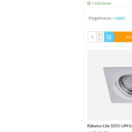
1 készleten
Forgalmazza:
1 eladó
+
Ko
−
Rábalux Lite 1055-LIM b
fém GU10 1x MAX 50 GU