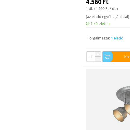
4.560
Ft
1 db (
4.560
Ft
/ db)
(
az eladó egyéb ajánlatai
)
1 készleten
Forgalmazza:
1 eladó
+
Ko
−