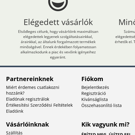
Elégedett vásárlók
Min
Elsődleges célunk, hogy vásárlóink maximálisan
Számun
elégedettek legyenek szolgáltatásainkkal,
elégedetts
árainkkal, az általunk forgalmazott termékek
érhetők el. 
minőségével. Ennek érdekében folyamatosan
alkalmazkodunk a piac és vevőink igényeihez
egyaránt.
Partnereinknek
Fiókom
Miért érdemes csatlakozni
Bejelentkezés
hozzánk?
Regisztráció
Eladónak regisztrálok
Kívánságlista
Értékesítési Szerződési Feltételek
Összehasonlító lista
Eladóink
Vásárlóinknak
Kik vagyunk mi?
Szállítás
ÉPÍTSD MEG. ÚJÍTSD FEL.