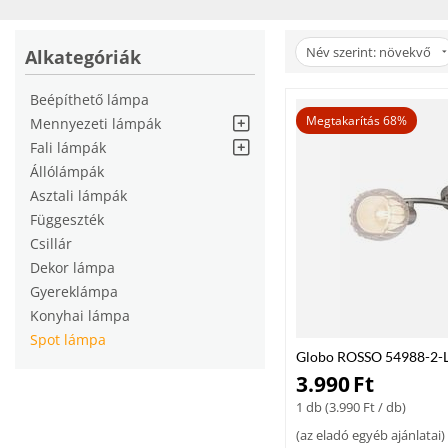
Miért az eBaudepo.hu?
Az
eBaudepo.hu
webshopban megbízható, tartós és stílusos spot lámpáka
Név szerint: növekvő
Alkategóriák
otthonodban!
Beépíthető lámpa
Megtakarítás 68%
Mennyezeti lámpák
Fali lámpák
Állólámpák
Asztali lámpák
Függeszték
Csillár
Dekor lámpa
Gyereklámpa
Konyhai lámpa
Spot lámpa
Globo ROSSO 54988-2-LI
nikkel fém 2 * E14 max.
3.990
Ft
1 db (
3.990
Ft
/ db)
(
az eladó egyéb ajánlatai
)