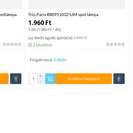
potlámpa
Trio Paris R80911032-LIM spot lámpa
1.960
Ft
1 db (
1.960
Ft
/ db)
(
az eladó egyéb ajánlatai
)
2.990
Ft
2 készleten
Forgalmazza:
2 eladó
+
Kosárba helyezem
−