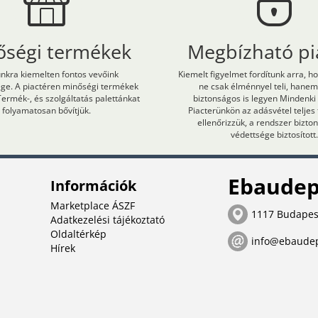
őségi termékek
Megbízható pi
kra kiemelten fontos vevőink
Kiemelt figyelmet fordítunk arra, h
ége. A piactéren minőségi termékek
ne csak élménnyel teli, hane
Termék-, és szolgáltatás palettánkat
biztonságos is legyen Mindenki
folyamatosan bővítjük.
Piacterünkön az adásvétel teljes
ellenőrizzük, a rendszer bizt
védettsége biztosított.
Ebaudep
Információk
Marketplace ÁSZF
1117 Budapes
Adatkezelési tájékoztató
Oldaltérkép
info@ebaude
Hírek