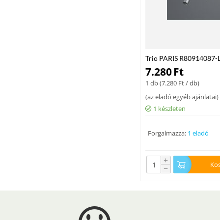
Trio PARIS R80914087-L
titán fém excl. 4 x GU1
7.280
Ft
1 db (
7.280
Ft
/ db)
(
az eladó egyéb ajánlatai
)
1 készleten
Forgalmazza:
1 eladó
+
Ko
−