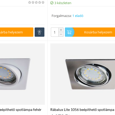
3 készleten
Forgalmazza:
1 eladó
+
sárba helyezem
Kosárba helyezem
−
eépíthető spotlámpa fehér
Rábalux Lite 1056 beépíthető spotlámpa
10 240 lm 3000 K IP40 F