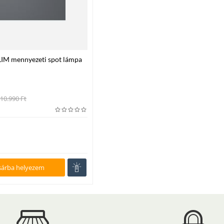
IM mennyezeti spot lámpa
0, max. 35W GU10 IP20
10.990
Ft
sárba helyezem