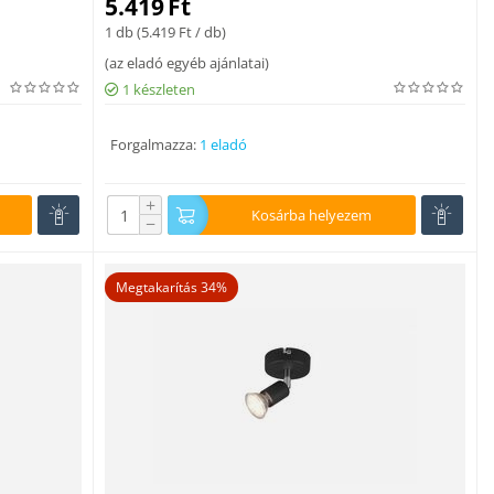
5.419
Ft
1 db (
5.419
Ft
/ db)
(
az eladó egyéb ajánlatai
)
1 készleten
Forgalmazza:
1 eladó
+
Kosárba helyezem
−
Megtakarítás 34%