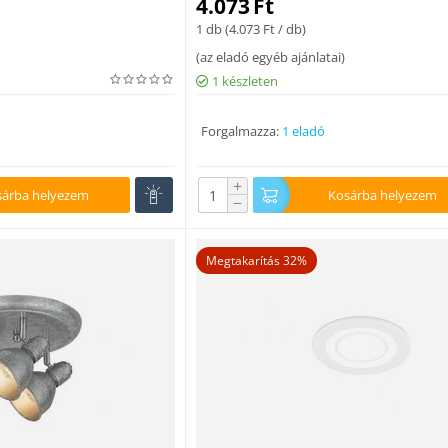
4.073
Ft
1 db (
4.073
Ft
/ db)
(
az eladó egyéb ajánlatai
)
1 készleten
Forgalmazza:
1 eladó
+
sárba helyezem
Kosárba helyezem
−
Megtakarítás 32%