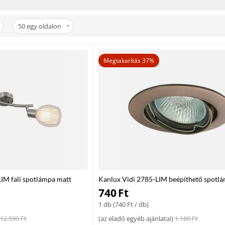
t találsz gyors szállítással és kedvező árakkal. Válaszd a profi megoldások
50
egy oldalon
Megtakarítás 37%
M fali spotlámpa matt
Kanlux Vidi 2785-LIM beépíthető spotlá
 40 W E14 IP20
alumínium 1 x MR-16 max. 50W MR16 I
740
Ft
1 db (
740
Ft
/ db)
12.590
Ft
(
az eladó egyéb ajánlatai
)
1.180
Ft