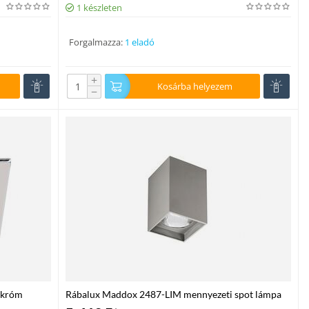
1 készleten
Forgalmazza:
1 eladó
+
Kosárba helyezem
−
 króm
Rábalux Maddox 2487-LIM mennyezeti spot lámpa
szürke fém E27 1x MAX 60 E27 IP20