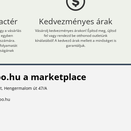
actér
Kedvezményes árak
ogy a vásárlás
Vásárolj kedvezményes árakon! Építsd meg, újítsd
m egyben
fel vagy rendezd be otthonod outletünk
 számára.
kínálatából! A kedvező árak mellett a minőséget is
 folyamatát
garantáljuk.
onságának
o.hu a marketplace
t, Hengermalom út 47/A
po.hu