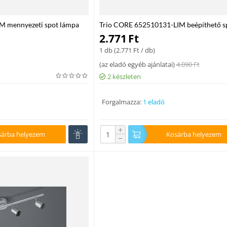
M mennyezeti spot lámpa
Trio CORE 652510131-LIM beépíthető s
MAX 40 E14 IP20
incl. 1 x 5,5W LED/ 3000K/ 420Lm
2.771
Ft
1 db (
2.771
Ft
/ db)
(
az eladó egyéb ajánlatai
)
4.090
Ft
2 készleten
Forgalmazza:
1 eladó
+
sárba helyezem
Kosárba helyezem
−