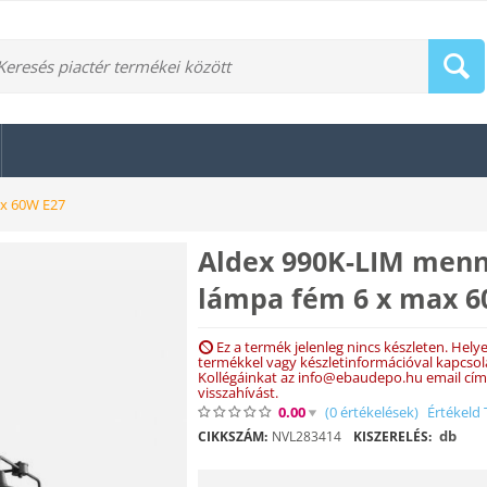
ax 60W E27
Aldex 990K-LIM menn
lámpa fém 6 x max 6
Ez a termék jelenleg nincs készleten. Helye
termékkel vagy készletinformációval kapcso
Kollégáinkat az info@ebaudepo.hu email cím
visszahívást.
0.00
(0
értékelések
)
Értékeld 
db
CIKKSZÁM:
NVL283414
KISZERELÉS: