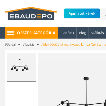
Ajánlatot kérek
ÖSSZES KATEGÓRIA
Eladóink
Blog
Szállítás
Főoldal
Világítás
Aldex 990K-LIM mennyezeti lámpa fém 6 x m