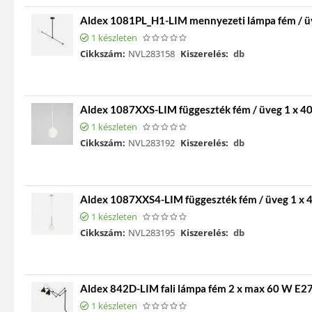
Aldex 1081PL_H1-LIM mennyezeti lámpa fém / 
1 készleten
Cikkszám:
NVL283158
Kiszerelés:
db
Aldex 1087XXS-LIM függeszték fém / üveg 1 x 
1 készleten
Cikkszám:
NVL283192
Kiszerelés:
db
Aldex 1087XXS4-LIM függeszték fém / üveg 1 x
1 készleten
Cikkszám:
NVL283195
Kiszerelés:
db
Aldex 842D-LIM fali lámpa fém 2 x max 60 W E2
1 készleten