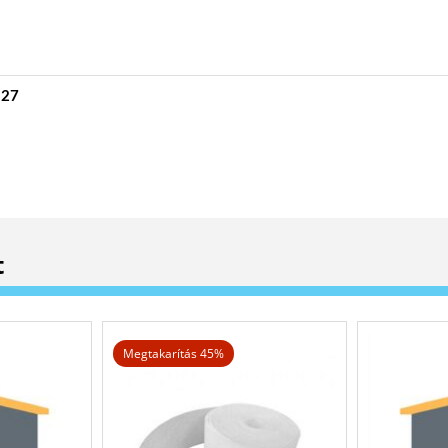
E27
t
Megtakarítás 45%