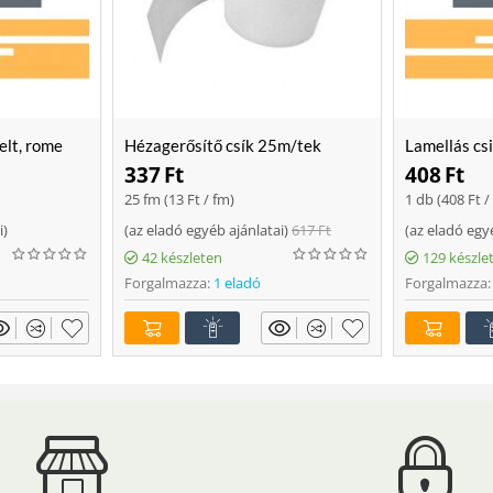
elt, rome
Hézagerősítő csík 25m/tek
Lamellás cs
337
Ft
408
Ft
25 fm (
13
Ft
/ fm)
1 db (
408
Ft
/
i
)
(
az eladó egyéb ajánlatai
)
617
Ft
(
az eladó egy
42 készleten
129 készle
Forgalmazza:
1 eladó
Forgalmazza: