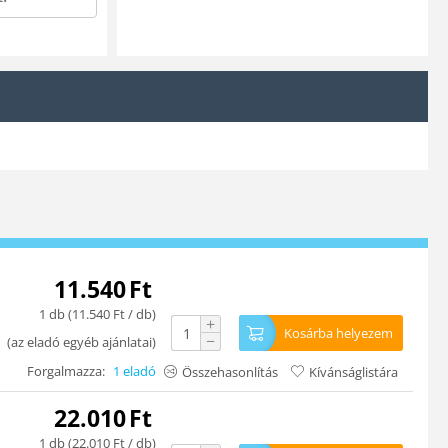
11.540
Ft
1 db (
11.540
Ft
/ db)
+
Kosárba helyezem
−
(
az eladó egyéb ajánlatai
)
Forgalmazza:
1 eladó
Összehasonlítás
Kívánságlistára
22.010
Ft
1 db (
22.010
Ft
/ db)