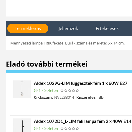
Termékleírás
Jellemzők
Értékelések
Mennyezeti lámpa FRIK fekete. Búrák száma és mérete: 6 x 14 cm.
Eladó további termékei
Aldex 1029G-LIM függeszték fém 1 x 60W E27
1 készleten
Cikkszám:
NVL283014
Kiszerelés:
db
Aldex 1072D1_L-LIM fali lámpa fém 2 x 40W E14
1 készleten