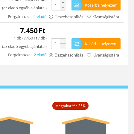
+
Kosárba helyezem
−
(
az eladó egyéb ajánlatai
)
Forgalmazza:
1 eladó
Összehasonlítás
Kívánságlistára
7.450
Ft
1 db (
7.450
Ft
/ db)
+
Kosárba helyezem
−
(
az eladó egyéb ajánlatai
)
Forgalmazza:
2 eladó
Összehasonlítás
Kívánságlistára
Megtakarítás 35%