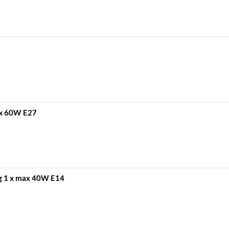
ax 60W E27
g 1 x max 40W E14