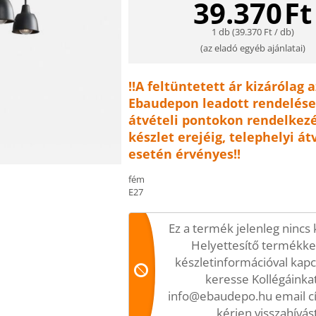
39.370
Ft
1 db (
39.370
Ft
/ db)
(
az eladó egyéb ajánlatai
)
!!A feltüntetett ár kizárólag a
Ebaudepon leadott rendelése
átvételi pontokon rendelkezé
készlet erejéig, telephelyi át
esetén érvényes!!
fém
E27
Ez a termék jelenleg nincs 
Helyettesítő termékke
készletinformációval kap
keresse Kollégáinkat
info@ebaudepo.hu email c
kérjen visszahívást