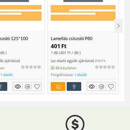
iszoló 125*100
Lamellás csiszoló P80
Lo
401
Ft
2
 db )
1 db (
401
Ft
/ db )
ajá
éb ajánlatai
)
(
az eladó egyéb ajánlatai
)
616
Ft
Fo
ten
88 készleten
1 eladó
Forgalmazza:
1 eladó