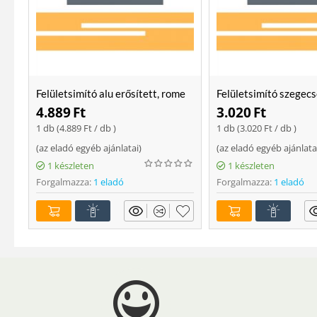
Felületsimító alu erősített, rome
Felületsimító szegecs
400 mm Soft
400mm
4.889
Ft
3.020
Ft
1 db (
4.889
Ft
/ db )
1 db (
3.020
Ft
/ db )
(
az eladó egyéb ajánlatai
)
(
az eladó egyéb ajánlata
1 készleten
1 készleten
Forgalmazza:
1 eladó
Forgalmazza:
1 eladó