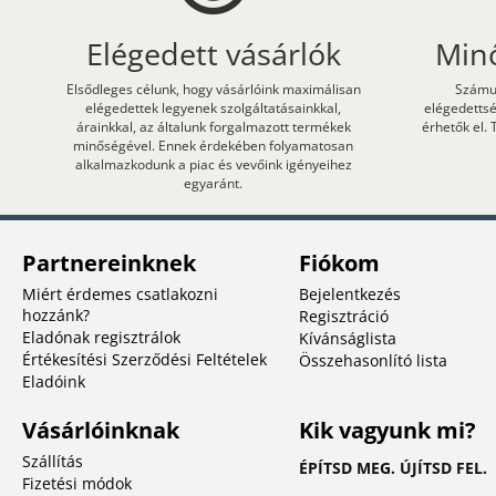
Elégedett vásárlók
Min
Elsődleges célunk, hogy vásárlóink maximálisan
Számun
elégedettek legyenek szolgáltatásainkkal,
elégedetts
árainkkal, az általunk forgalmazott termékek
érhetők el. 
minőségével. Ennek érdekében folyamatosan
alkalmazkodunk a piac és vevőink igényeihez
egyaránt.
Partnereinknek
Fiókom
Miért érdemes csatlakozni
Bejelentkezés
hozzánk?
Regisztráció
Eladónak regisztrálok
Kívánságlista
Értékesítési Szerződési Feltételek
Összehasonlító lista
Eladóink
Vásárlóinknak
Kik vagyunk mi?
Szállítás
ÉPÍTSD MEG. ÚJÍTSD FEL.
Fizetési módok