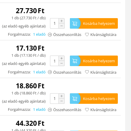
27.730
Ft
1 db (
27.730
Ft
/ db)
+
Kosárba helyezem
−
(
az eladó egyéb ajánlatai
)
Forgalmazza:
1 eladó
Összehasonlítás
Kívánságlistára
17.130
Ft
1 db (
17.130
Ft
/ db)
+
Kosárba helyezem
−
(
az eladó egyéb ajánlatai
)
Forgalmazza:
1 eladó
Összehasonlítás
Kívánságlistára
18.860
Ft
1 db (
18.860
Ft
/ db)
+
Kosárba helyezem
−
(
az eladó egyéb ajánlatai
)
Forgalmazza:
1 eladó
Összehasonlítás
Kívánságlistára
44.320
Ft
1 db (
44.320
Ft
/ db)