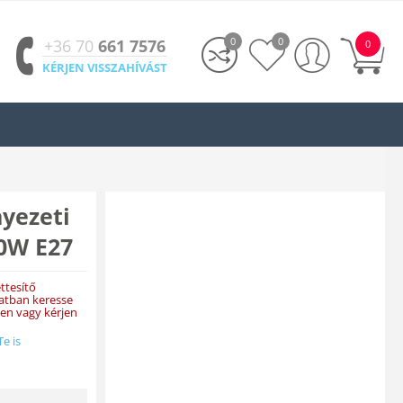
0
0
+36 70
661 7576
0
KÉRJEN VISSZAHÍVÁST
yezeti
0W E27
ttesítő
latban keresse
en vagy kérjen
Te is