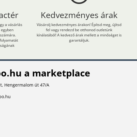
actér
Kedvezményes árak
ogy a vásárlás
Vásárolj kedvezményes árakon! Építsd meg, újítsd
m egyben
fel vagy rendezd be otthonod outletünk
 számára.
kínálatából! A kedvező árak mellett a minőséget is
 folyamatát
garantáljuk.
onságának
o.hu a marketplace
t, Hengermalom út 47/A
po.hu