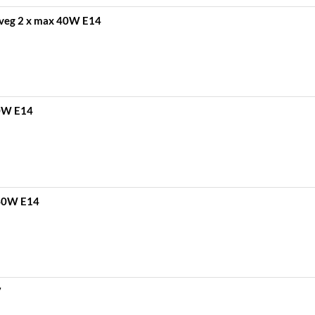
üveg 2 x max 40W E14
40W E14
 40W E14
7