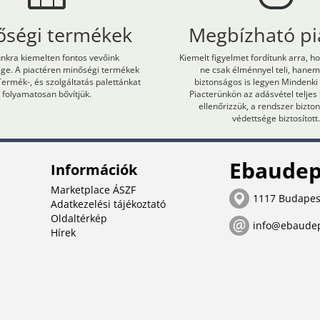
őségi termékek
Megbízható pi
kra kiemelten fontos vevőink
Kiemelt figyelmet fordítunk arra, h
ége. A piactéren minőségi termékek
ne csak élménnyel teli, hane
Termék-, és szolgáltatás palettánkat
biztonságos is legyen Mindenki
folyamatosan bővítjük.
Piacterünkön az adásvétel teljes
ellenőrizzük, a rendszer bizt
védettsége biztosított.
Ebaudep
Információk
Marketplace ÁSZF
1117 Budapes
Adatkezelési tájékoztató
Oldaltérkép
info@ebaude
Hírek