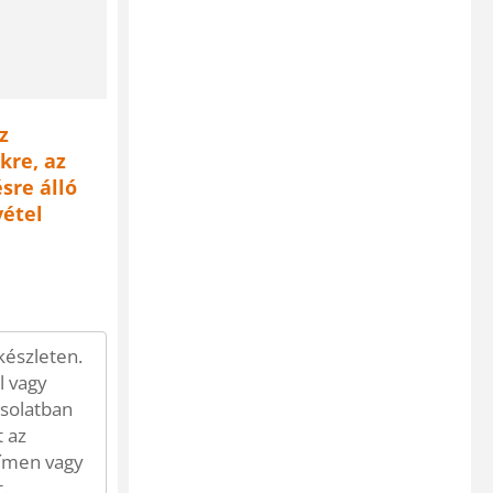
z
kre, az
sre álló
vétel
készleten.
l vagy
csolatban
 az
ímen vagy
.