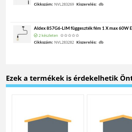
Cikkszám:
NVL283269
Kiszerelés:
db
Aldex 857G6-LIM függeszték fém 1 X max 60W 
2 készleten
Cikkszám:
NVL283282
Kiszerelés:
db
Ezek a termékek is érdekelhetik Ön