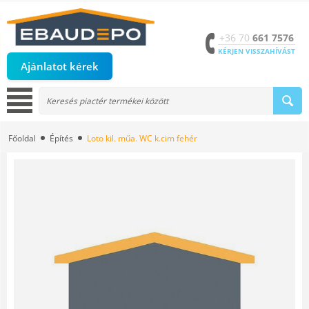
+36 70
661 7576
KÉRJEN VISSZAHÍVÁST
Ajánlatot kérek
Főoldal
Építés
Loto kil. műa. WC k.cim fehér