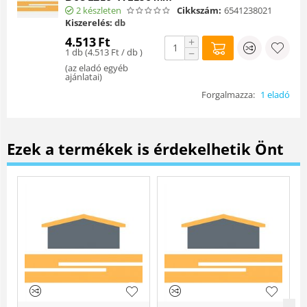
2 készleten
Cikkszám:
6541238021
Kiszerelés:
db
4.513
Ft
+
1 db (
4.513
Ft
/ db )
−
(
az eladó egyéb
ajánlatai
)
Forgalmazza:
1 eladó
Ezek a termékek is érdekelhetik Önt