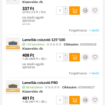
Kiszerelés:
db
337
Ft
+
25 fm (
13
Ft
/ fm)
−
(
az eladó egyéb
ajánlatai
)
617
Ft
Forgalmazza:
1 eladó
Lamellás csiszoló 125*100
129 készleten
Cikkszám:
6550000028
Kiszerelés:
db
408
Ft
+
1 db (
408
Ft
/ db )
−
(
az eladó egyéb
ajánlatai
)
Forgalmazza:
1 eladó
Lamellás csiszoló P80
88 készleten
Cikkszám:
6550000027
Kiszerelés:
db
401
Ft
+
1 db (
401
Ft
/ db )
−