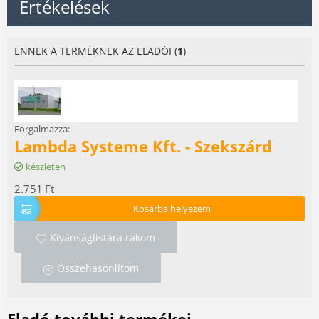
Értékelések
ENNEK A TERMÉKNEK AZ ELADÓI (
1
)
Forgalmazza:
Lambda Systeme Kft. - Szekszárd
készleten
2.751
Ft
Kosárba helyezem
Kivánságlistára rakom
Összehasonlítom
Eladó további termékei