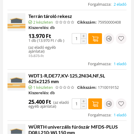
Forgalmazza:
2 eladó
Terrán tároló rekesz
2 készleten
Cikkszám:
75950000408
Kiszerelés:
db
13.970
Ft
+
1 db (
13.970
Ft
/ db )
−
(
az eladó egyéb
ajánlatai
)
15.875
Ft
Forgalmazza:
1 eladó
WDT1-R,DE77,KV-125,2Ni34,NF,SL
625x2125 mm
1 készleten
Cikkszám:
1710019152
Kiszerelés:
db
+
25.400
Ft
(
az eladó
−
egyéb ajánlatai
)
Forgalmazza:
1 eladó
WÜRTH univerzális fúrószár MFDS-PLUS
D08 L210-WL150 mm