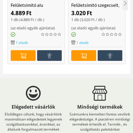
Felületsimító alu
Felületsimító szegecselt,
erősített, rome 400 mm
rome 400mm
4.889
Ft
3.020
Ft
Soft
1 db (
4.889
Ft
/ db )
1 db (
3.020
Ft
/ db )
(
az eladó egyéb ajánlatai
)
(
az eladó egyéb ajánlatai
)
(
1 eladó
1 eladó
Elégedett vásárlók
Minőségi termékek
Elsődleges célunk, hogy vásárlóink
Számunkra kiemelten fontos vevőink
maximálisan elégedettek legyenek
elégedettsége. A piactéren minőségi
szolgáltatásainkkal, árainkkal, az
termékek érhetők el. Termék-, és
általunk forgalmazott termékek
szolgáltatás palettánkat