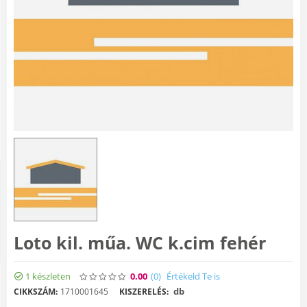
Loto kil. műa. WC k.cim fehér
1 készleten
0.00
(0
)
Értékeld Te is
db
CIKKSZÁM:
1710001645
KISZERELÉS: