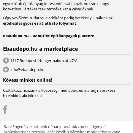
egyre több építőanyag-kereskedő csatlakozik hozzánk, hogy
közvetlenül értékesítsék termékeiket a vásárlóknak.
Légy vevőként tudatos, eladóként pedig hatékony – nálunk az
értékesítés
gyors és átlátható folyamat
.
ebaudepo.hu – az outlet építőanyagok piactere
Ebaudepo.hu a marketplace
1117 Budapest, Hengermalom út 47/A
info@ebaudepo.hu
Kövess minket online!
Csatlakozz hozzánk a közösségi médiában, és maradj naprakész
híreinkkel, akcióinkkal!
Szia! Engedélyezhetnénk néhány további, cookie-t igénylő
szolgáltatást? Hozzájárulását később bármikor módosíthatja vagy
© 2004 - 2026 Lambda Systeme Kft.. A piactér motorja:
Multi-Vendor -