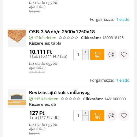
(
az eladó egyéb
ajánlatai
)
616
Ft
Forgalmazza:
1 eladó
OSB-3 56 db/r. 2500x1250x18
12 készleten
Cikkszám:
1800318125
Kiszerelés:
tábla
10.111
Ft
+
1 táb (
10.111
Ft
/ táb)
−
(
az eladó egyéb
ajánlatai
)
21.191
Ft
Forgalmazza:
1 eladó
Revíziós ajtó kulcs műanyag
115 készleten
Cikkszám:
1481000000
Kiszerelés:
db
127
Ft
+
1 db (
127
Ft
/ db)
−
(
az eladó egyéb
ajánlatai
)
530
Ft