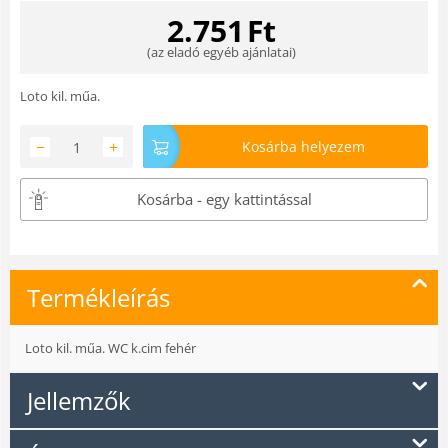
2.751
Ft
(
az eladó egyéb ajánlatai
)
Loto kil. műa.
−
+
Kosárba helyezem
Kosárba - egy kattintással
Termékleírás
Loto kil. műa. WC k.cim fehér
Jellemzők