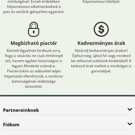
minőségével. Ennek érdekében
folyamatosan bővítjük.
folyamatosan alkalmazkodunk a
piac és vevőink igényeihez egyaránt.
Megbízható piactér
Kedvezményes árak
Kiemelt figyelmet fordítunk arra,
Vásárolj kedvezményes árakon!
hogy a vásárlás ne csak élménnyel
Építsd meg, újítsd fel vagy rendezd
teli, hanem egyben biztonságos is
be otthonod outletünk kínálatából! A
legyen Mindenki számára.
kedvező árak mellett a minőséget is
Piacterünkön az adásvétel teljes
garantáljuk.
folyamatát ellenőrizzük, a rendszer
biztonságának védettsége
biztosított.
Partnereinknek
Fiókom