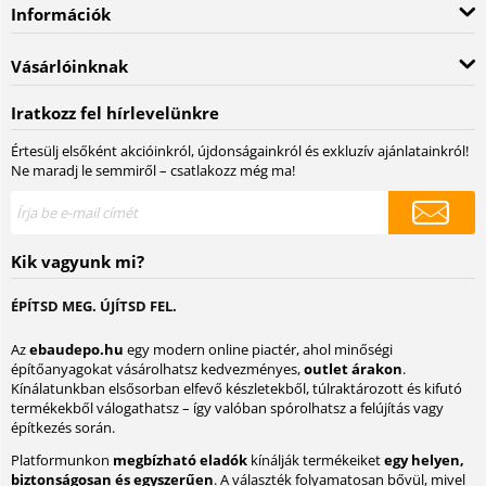
Információk
Vásárlóinknak
Iratkozz fel hírlevelünkre
Értesülj elsőként akcióinkról, újdonságainkról és exkluzív ajánlatainkról!
Ne maradj le semmiről – csatlakozz még ma!
Kik vagyunk mi?
ÉPÍTSD MEG. ÚJÍTSD FEL.
Az
ebaudepo.hu
egy modern online piactér, ahol minőségi
építőanyagokat vásárolhatsz kedvezményes,
outlet árakon
.
Kínálatunkban elsősorban elfevő készletekből, túlraktározott és kifutó
termékekből válogathatsz – így valóban spórolhatsz a felújítás vagy
építkezés során.
Platformunkon
megbízható eladók
kínálják termékeiket
egy helyen,
biztonságosan és egyszerűen
. A választék folyamatosan bővül, mivel