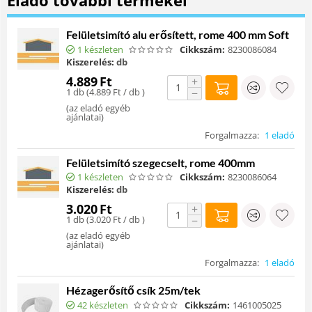
Felületsimító alu erősített, rome 400 mm Soft
1 készleten
Cikkszám:
8230086084
Kiszerelés:
db
4.889
Ft
+
1 db (
4.889
Ft
/ db )
−
(
az eladó egyéb
ajánlatai
)
Forgalmazza:
1 eladó
Felületsimító szegecselt, rome 400mm
1 készleten
Cikkszám:
8230086064
Kiszerelés:
db
3.020
Ft
+
1 db (
3.020
Ft
/ db )
−
(
az eladó egyéb
ajánlatai
)
Forgalmazza:
1 eladó
Hézagerősítő csík 25m/tek
42 készleten
Cikkszám:
1461005025