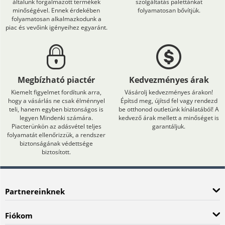
általunk forgalmazott termékek
szolgáltatás palettánkat
minőségével. Ennek érdekében
folyamatosan bővítjük.
folyamatosan alkalmazkodunk a
piac és vevőink igényeihez egyaránt.
Megbízható piactér
Kedvezményes árak
Kiemelt figyelmet fordítunk arra,
Vásárolj kedvezményes árakon!
hogy a vásárlás ne csak élménnyel
Építsd meg, újítsd fel vagy rendezd
teli, hanem egyben biztonságos is
be otthonod outletünk kínálatából! A
legyen Mindenki számára.
kedvező árak mellett a minőséget is
Piacterünkön az adásvétel teljes
garantáljuk.
folyamatát ellenőrizzük, a rendszer
biztonságának védettsége
biztosított.
Partnereinknek
Fiókom