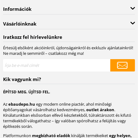
Információk
Vásárlóinknak
Iratkozz fel hírlevelünkre
Értesülj elsőként akcióinkról, újdonságainkról és exkluzív ajánlatainkról!
Ne maradj le semmiről – csatlakozz még ma!
Kik vagyunk mi?
ÉPÍTSD MEG. ÚJÍTSD FEL.
Az
ebaudepo.hu
egy modern online piactér, ahol minőségi
építőanyagokat vásárolhatsz kedvezményes,
outlet árakon
.
Kínálatunkban elsősorban elfevő készletekből, túlraktározott és kifutó
termékekből válogathatsz – így valóban spórolhatsz a felújítás vagy
építkezés során.
Platformunkon
megbízható eladók
kínálják termékeiket
egy helyen,