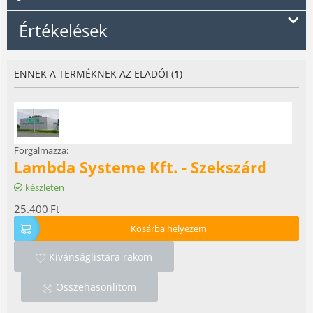
Értékelések
ENNEK A TERMÉKNEK AZ ELADÓI (
1
)
Forgalmazza:
Lambda Systeme Kft. - Szekszárd
készleten
25.400
Ft
Kosárba helyezem
Kivánságlistára rakom
Összehasonlítom