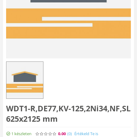
WDT1-R,DE77,KV-125,2Ni34,NF,SL
625x2125 mm
1 készleten
0.00
(0
)
Értékeld Te is