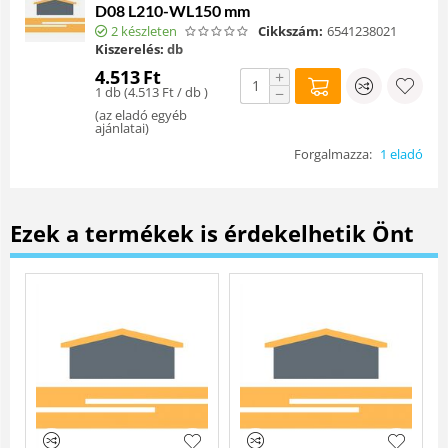
D08 L210-WL150 mm
2 készleten
Cikkszám:
6541238021
Kiszerelés:
db
4.513
Ft
+
1 db (
4.513
Ft
/ db )
−
(
az eladó egyéb
ajánlatai
)
Forgalmazza:
1 eladó
Ezek a termékek is érdekelhetik Önt