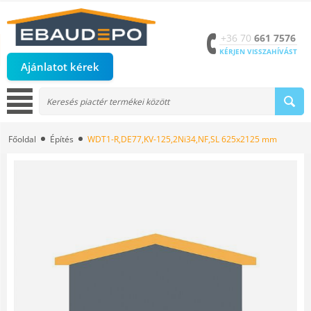
+36 70
661 7576
KÉRJEN VISSZAHÍVÁST
Ajánlatot kérek
Főoldal
Építés
WDT1-R,DE77,KV-125,2Ni34,NF,SL 625x2125 mm