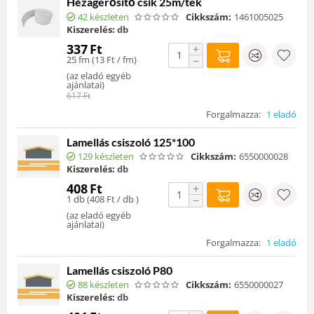
Hézagerősítő csík 25m/tek
42 készleten
Cikkszám:
1461005025
Kiszerelés:
db
337
Ft
+
25 fm (
13
Ft
/ fm)
−
(
az eladó egyéb
ajánlatai
)
617
Ft
Forgalmazza:
1 eladó
Lamellás csiszoló 125*100
129 készleten
Cikkszám:
6550000028
Kiszerelés:
db
408
Ft
+
1 db (
408
Ft
/ db )
−
(
az eladó egyéb
ajánlatai
)
Forgalmazza:
1 eladó
Lamellás csiszoló P80
88 készleten
Cikkszám:
6550000027
Kiszerelés:
db