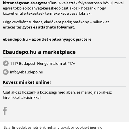
biztonságosan és egyszerűen
. A választék folyamatosan bővül, mivel
egyre több építőanyag-kereskedő csatlakozik hozzánk, hogy
közvetlenül értékesítsék termékeiket a vásárlóknak.
Légy vevőként tudatos, eladóként pedig hatékony – nálunk az
értékesítés
gyors és átlátható folyamat
.
ebaudepo.hu – az outlet építőanyagok piactere
Ebaudepo.hu a marketplace
1117 Budapest, Hengermalom út 47/A
info@ebaudepo.hu
Kövess minket online!
Csatlakozz hozzánk a közösségi médiában, és maradj naprakész
híreinkkel, akcióinkkal!
Szia! Engedélyezhetnénk néhány további, cookie-t igénylő