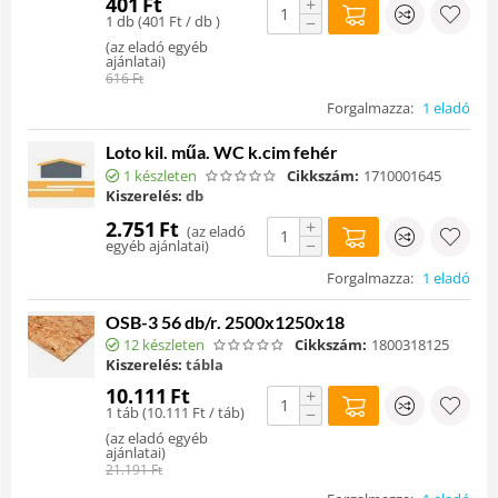
401
Ft
+
1 db (
401
Ft
/ db )
−
(
az eladó egyéb
ajánlatai
)
616
Ft
Forgalmazza:
1 eladó
Loto kil. műa. WC k.cim fehér
1 készleten
Cikkszám:
1710001645
Kiszerelés:
db
+
2.751
Ft
(
az eladó
−
egyéb ajánlatai
)
Forgalmazza:
1 eladó
OSB-3 56 db/r. 2500x1250x18
12 készleten
Cikkszám:
1800318125
Kiszerelés:
tábla
10.111
Ft
+
1 táb (
10.111
Ft
/ táb)
−
(
az eladó egyéb
ajánlatai
)
21.191
Ft