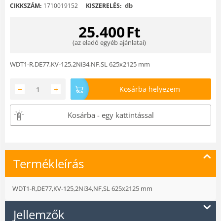
db
CIKKSZÁM:
1710019152
KISZERELÉS:
25.400
Ft
(
az eladó egyéb ajánlatai
)
WDT1-R,DE77,KV-125,2Ni34,NF,SL 625x2125 mm
−
+
Kosárba helyezem
Kosárba - egy kattintással
Termékleírás
WDT1-R,DE77,KV-125,2Ni34,NF,SL 625x2125 mm
Jellemzők