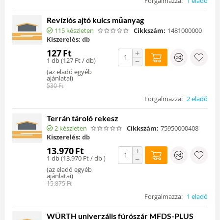
Forgalmazza:
1 eladó
Revíziós ajtó kulcs műanyag
115 készleten
Cikkszám:
1481000000
Kiszerelés:
db
127
Ft
+
1 db (
127
Ft
/ db)
−
(
az eladó egyéb
ajánlatai
)
530
Ft
Forgalmazza:
2 eladó
Terrán tároló rekesz
2 készleten
Cikkszám:
75950000408
Kiszerelés:
db
13.970
Ft
+
1 db (
13.970
Ft
/ db )
−
(
az eladó egyéb
ajánlatai
)
15.875
Ft
Forgalmazza:
1 eladó
WÜRTH univerzális fúrószár MFDS-PLUS