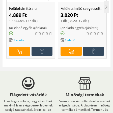
Felületsimító alu
Felületsimító szegecselt,
erősített, rome 400 mm
rome 400mm
4.889
Ft
3.020
Ft
Soft
1 db (
4.889
Ft
/ db )
1 db (
3.020
Ft
/ db )
(
az eladó egyéb ajánlatai
)
(
az eladó egyéb ajánlatai
)
(
1 eladó
1 eladó
Elégedett vásárlók
Minőségi termékek
Elsődleges célunk, hogy vásárlóink
Számunkra kiemelten fontos vevőink
maximálisan elégedettek legyenek
elégedettsége. A piactéren minőségi
szolgáltatásainkkal, árainkkal, az
termékek érhetők el. Termék-, és