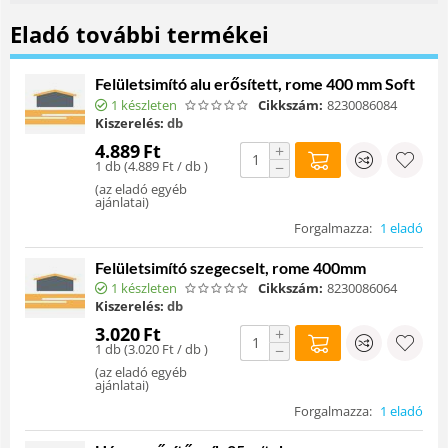
Eladó további termékei
Felületsimító alu erősített, rome 400 mm Soft
1 készleten
Cikkszám:
8230086084
Kiszerelés:
db
4.889
Ft
+
1 db (
4.889
Ft
/ db )
−
(
az eladó egyéb
ajánlatai
)
Forgalmazza:
1 eladó
Felületsimító szegecselt, rome 400mm
1 készleten
Cikkszám:
8230086064
Kiszerelés:
db
3.020
Ft
+
1 db (
3.020
Ft
/ db )
−
(
az eladó egyéb
ajánlatai
)
Forgalmazza:
1 eladó