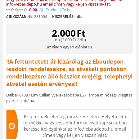
info@ebaudepo.hu email címen vagy kérjen visszahívást.
0.00
(0
)
Értékeld Te is
db
CIKKSZÁM:
NVL281004
KISZERELÉS:
2.000
Ft
1 db (
2.000
Ft
/ db)
(
az eladó egyéb ajánlatai
)
!!A feltüntetett ár kizárólag az Ebaudepon
leadott rendelésekre, az átvételi pontokon
rendelkezésre álló készlet erejéig, telephelyi
átvétel esetén érvényes!!
Dalber 61387 Lim Csillar Gyerekszobaba E27 lámpa minőségi világítás
gyerekszobába.
Ez a termék jelenleg nincs készleten. Helyettesítő
termékkel vagy készletinformációval kapcsolatban
keresse Kollégáinkat az info@ebaudepo.hu email
címen vagy kérjen visszahívást.