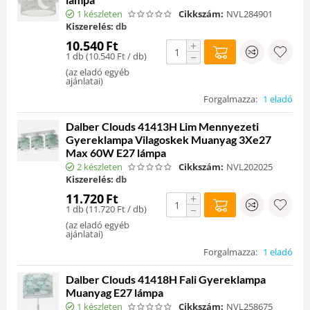
1 készleten
Cikkszám:
NVL284901
Kiszerelés:
db
10.540
Ft
+
1 db (
10.540
Ft
/ db)
−
(
az eladó egyéb
ajánlatai
)
Forgalmazza:
1 eladó
Dalber Clouds 41413H Lim Mennyezeti
Gyereklampa Vilagoskek Muanyag 3Xe27
Max 60W E27 lámpa
2 készleten
Cikkszám:
NVL202025
Kiszerelés:
db
11.720
Ft
+
1 db (
11.720
Ft
/ db)
−
(
az eladó egyéb
ajánlatai
)
Forgalmazza:
1 eladó
Dalber Clouds 41418H Fali Gyereklampa
Muanyag E27 lámpa
1 készleten
Cikkszám:
NVL258675