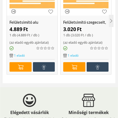
Felületsimító alu
Felületsimító szegecselt,
erősített, rome 400 mm
rome 400mm
4.889
Ft
3.020
Ft
Soft
1 db (
4.889
Ft
/ db )
1 db (
3.020
Ft
/ db )
(
az eladó egyéb ajánlatai
)
(
az eladó egyéb ajánlatai
)
(
1 eladó
1 eladó
Elégedett vásárlók
Minőségi termékek