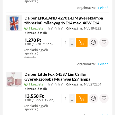
ajánlatai
)
Forgalmazza:
1 eladó
Dalber ENGLAND 42701-LIM gyereklámpa
többszínű műanyag 1xE14 max. 40W E14
1 készleten
Cikkszám:
NVL194232
Kiszerelés:
db
1.270
Ft
+
1 db (
1.270
Ft
/ db)
−
(
az eladó egyéb
ajánlatai
)
2.400
Ft
Forgalmazza:
1 eladó
Dalber Little Fox 64587 Lim Csillar
Gyerekszobaba Muanyag E27 lámpa
1 készleten
Cikkszám:
NVL272254
Kiszerelés:
db
13.550
Ft
+
1 db (
13.550
Ft
/ db)
−
(
az eladó egyéb
ajánlatai
)