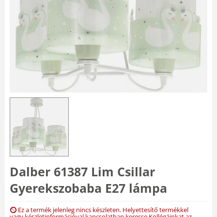
Dalber 61387 Lim Csillar
Gyerekszobaba E27 lámpa
Ez a termék jelenleg nincs készleten. Helyettesítő termékkel
vagy készletinformációval kapcsolatban keresse Kollégáinkat az