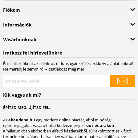
Fiókom
Információk
Vásárlóinknak
Iratkozz fel hírlevelünkre
Értesülj elsőként akcióinkról, újdonságainkról és exkluzív ajánlatainkról!
Ne maradj le semmiről – csatlakozz még ma!
Kik vagyunk mi?
ÉPÍTSD MEG. ÚJÍTSD FEL.
Az
ebaudepo.hu
egy modern online piactér, ahol minőségi
építőanyagokat vásárolhatsz kedvezményes,
outlet árakon
.
Kínálatunkban elsősorban elfevő készletekből, túlraktározott és kifutó
termékekből válogathatsz – így valóban spórolhatsz a felújítás vagy