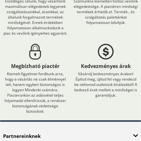
Elsődleges célunk, hogy vásárlóink
Számunkra kiemelten fontos vevőink
maximálisan elégedettek legyenek
elégedettsége. A piactéren minőségi
szolgáltatásainkkal, árainkkal, az
termékek érhetők el. Termék-, és
általunk forgalmazott termékek
szolgáltatás palettánkat
minőségével. Ennek érdekében
folyamatosan bővítjük.
folyamatosan alkalmazkodunk a
piac és vevőink igényeihez egyaránt.
Megbízható piactér
Kedvezményes árak
Kiemelt figyelmet fordítunk arra,
Vásárolj kedvezményes árakon!
hogy a vásárlás ne csak élménnyel
Építsd meg, újítsd fel vagy rendezd
teli, hanem egyben biztonságos is
be otthonod outletünk kínálatából! A
legyen Mindenki számára.
kedvező árak mellett a minőséget is
Piacterünkön az adásvétel teljes
garantáljuk.
folyamatát ellenőrizzük, a rendszer
biztonságának védettsége
biztosított.
Partnereinknek