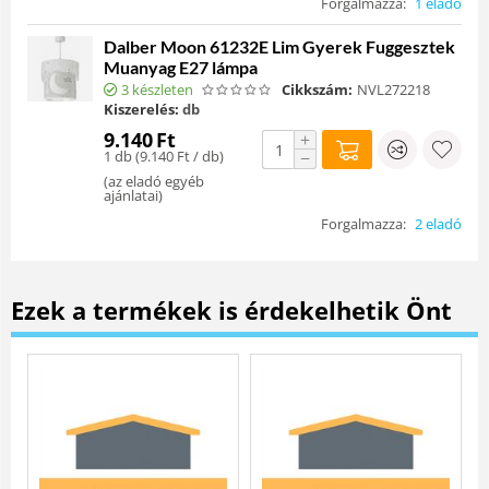
Forgalmazza:
1 eladó
Dalber Moon 61232E Lim Gyerek Fuggesztek
Muanyag E27 lámpa
3 készleten
Cikkszám:
NVL272218
Kiszerelés:
db
9.140
Ft
+
1 db (
9.140
Ft
/ db)
−
(
az eladó egyéb
ajánlatai
)
Forgalmazza:
2 eladó
Ezek a termékek is érdekelhetik Önt