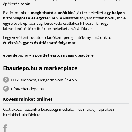
építkezés során.
Platformunkon
megbízható eladók
kínálják termékeiket
egy helyen,
biztonságosan és egyszerűen
. A választék folyamatosan bővül, mivel
egyre több építőanyag-kereskedő csatlakozik hozzánk, hogy
közvetlenül értékesítsék termékeiket a vásárlóknak.
Légy vevőként tudatos, eladóként pedig hatékony – nálunk az
értékesítés
gyors és átlátható folyamat
.
ebaudepo.hu – az outlet építőanyagok piactere
Ebaudepo.hu a marketplace
1117 Budapest, Hengermalom út 47/A
info@ebaudepo.hu
Kövess minket online!
Csatlakozz hozzánk a közösségi médiában, és maradj naprakész
híreinkkel, akcióinkkal!