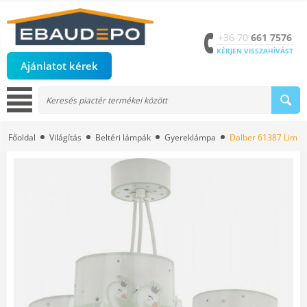
+36 70
661 7576
KÉRJEN VISSZAHÍVÁST
Ajánlatot kérek
Főoldal
Világítás
Beltéri lámpák
Gyereklámpa
Dalber 61387 Lim C