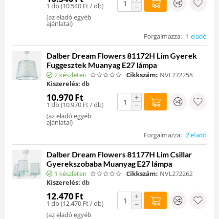
1 db (
10.540
Ft
/ db)
−
(
az eladó egyéb
ajánlatai
)
Forgalmazza:
1 eladó
Dalber Dream Flowers 81172H Lim Gyerek
Fuggesztek Muanyag E27 lámpa
2 készleten
Cikkszám:
NVL272258
Kiszerelés:
db
10.970
Ft
+
1 db (
10.970
Ft
/ db)
−
(
az eladó egyéb
ajánlatai
)
Forgalmazza:
2 eladó
Dalber Dream Flowers 81177H Lim Csillar
Gyerekszobaba Muanyag E27 lámpa
1 készleten
Cikkszám:
NVL272262
Kiszerelés:
db
12.470
Ft
+
1 db (
12.470
Ft
/ db)
−
(
az eladó egyéb