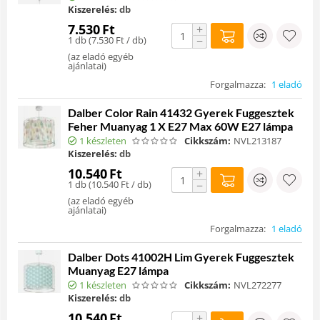
Kiszerelés:
db
7.530
Ft
+
1 db (
7.530
Ft
/ db)
−
(
az eladó egyéb
ajánlatai
)
Forgalmazza:
1 eladó
Dalber Color Rain 41432 Gyerek Fuggesztek
Feher Muanyag 1 X E27 Max 60W E27 lámpa
1 készleten
Cikkszám:
NVL213187
Kiszerelés:
db
10.540
Ft
+
1 db (
10.540
Ft
/ db)
−
(
az eladó egyéb
ajánlatai
)
Forgalmazza:
1 eladó
Dalber Dots 41002H Lim Gyerek Fuggesztek
Muanyag E27 lámpa
1 készleten
Cikkszám:
NVL272277
Kiszerelés:
db
10.540
Ft
+