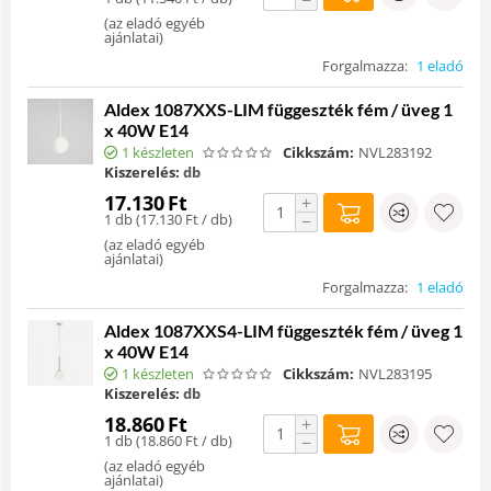
(
az eladó egyéb
ajánlatai
)
Forgalmazza:
1 eladó
Aldex 1087XXS-LIM függeszték fém / üveg 1
x 40W E14
1 készleten
Cikkszám:
NVL283192
Kiszerelés:
db
17.130
Ft
+
1 db (
17.130
Ft
/ db)
−
(
az eladó egyéb
ajánlatai
)
Forgalmazza:
1 eladó
Aldex 1087XXS4-LIM függeszték fém / üveg 1
x 40W E14
1 készleten
Cikkszám:
NVL283195
Kiszerelés:
db
18.860
Ft
+
1 db (
18.860
Ft
/ db)
−
(
az eladó egyéb
ajánlatai
)