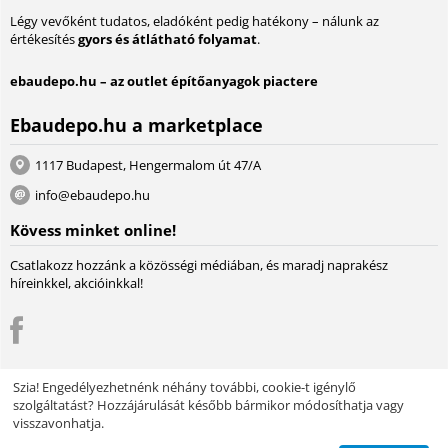
Légy vevőként tudatos, eladóként pedig hatékony – nálunk az
értékesítés
gyors és átlátható folyamat
.
ebaudepo.hu – az outlet építőanyagok piactere
Ebaudepo.hu a marketplace
1117 Budapest, Hengermalom út 47/A
info@ebaudepo.hu
Kövess minket online!
Csatlakozz hozzánk a közösségi médiában, és maradj naprakész
híreinkkel, akcióinkkal!
Szia! Engedélyezhetnénk néhány további, cookie-t igénylő
szolgáltatást? Hozzájárulását később bármikor módosíthatja vagy
© 2004 - 2026 Lambda Systeme Kft.. A piactér motorja:
Multi-Vendor -
visszavonhatja.
Webáruház szoftver
Design by EnergoThemes -
CS-Cart Themes