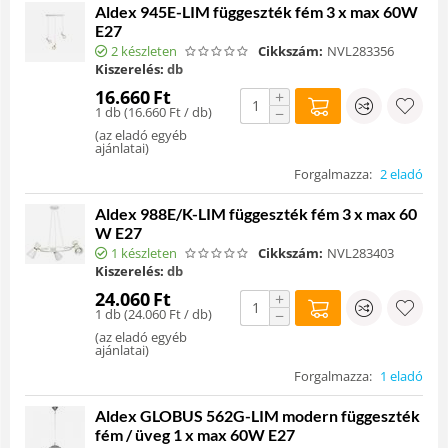
Aldex 945E-LIM függeszték fém 3 x max 60W
E27
2 készleten
Cikkszám:
NVL283356
Kiszerelés:
db
16.660
Ft
+
1 db (
16.660
Ft
/ db)
−
(
az eladó egyéb
ajánlatai
)
Forgalmazza:
2 eladó
Aldex 988E/K-LIM függeszték fém 3 x max 60
W E27
1 készleten
Cikkszám:
NVL283403
Kiszerelés:
db
24.060
Ft
+
1 db (
24.060
Ft
/ db)
−
(
az eladó egyéb
ajánlatai
)
Forgalmazza:
1 eladó
Aldex GLOBUS 562G-LIM modern függeszték
fém / üveg 1 x max 60W E27