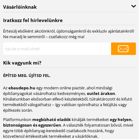
Vásárlóinknak
Iratkozz fel hírlevelünkre
Értesülj elsőként akcióinkról, újdonságainkról és exkluzív ajánlatainkról!
Ne maradj le semmiről – csatlakozz még ma!
Kik vagyunk mi?
ÉPÍTSD MEG. ÚJÍTSD FEL.
Az
ebaudepo.hu
egy modern online piactér, ahol minőségi
építőanyagokat vásárolhatsz kedvezményes,
outlet árakon
.
Kínálatunkban elsősorban elfevő készletekből, túlraktározott és kifutó
termékekből válogathatsz – így valóban spórolhatsz a felújítás vagy
építkezés során.
Platformunkon
megbízható eladók
kínálják termékeiket
egy helyen,
biztonságosan és egyszerűen
. A választék folyamatosan bővül, mivel
egyre több építőanyag-kereskedő csatlakozik hozzánk, hogy
közvetlenül értékesítsék termékeiket a vásárlóknak.