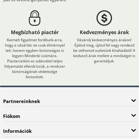
Megbízható piactér
Kedvezményes árak
Kiemelt figyelmet fordítunk arra,
Vásárolj kedvezményes árakon!
hogy a vásárlás ne csak élménnyel
Építsd meg, újítsd fel vagy rendezd
teli, hanem egyben biztonságos is
be otthonod outletünk kínálatából! A
legyen Mindenki számára.
kedvező árak mellett a minőséget is
Piacterünkön az adásvétel teljes
garantáljuk.
folyamatát ellenőrizzük, a rendszer
biztonságának védettsége
biztosított.
Partnereinknek
Fiókom
Információk