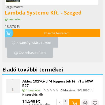
Forgalmazza:
Lambda Systeme Kft. - Szeged
készleten
18.370
Ft
Kosárba helyezem
Kivánságlistára rakom
Összehasonlítom
Eladó további termékei
Aldex 1029G-LIM függeszték fém 1 x 60W
E27
1 készleten
Cikkszám:
NVL283014
Kiszerelés:
db
11.540
Ft
+
1 db (
11.540
Ft
/ db)
−