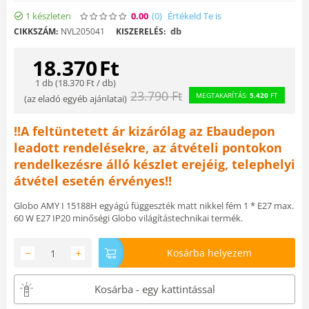
1 készleten
0.00
(0
)
Értékeld Te is
db
CIKKSZÁM:
NVL205041
KISZERELÉS:
18.370
Ft
1 db (
18.370
Ft
/ db)
23.790
Ft
MEGTAKARÍTÁS:
5.420
FT
(
az eladó egyéb ajánlatai
)
!!A feltüntetett ár kizárólag az Ebaudepon
leadott rendelésekre, az átvételi pontokon
rendelkezésre álló készlet erejéig, telephelyi
átvétel esetén érvényes!!
Globo AMY I 15188H egyágú függeszték matt nikkel fém 1 * E27 max.
60 W E27 IP20 minőségi Globo világítástechnikai termék.
−
+
Kosárba helyezem
Kosárba - egy kattintással