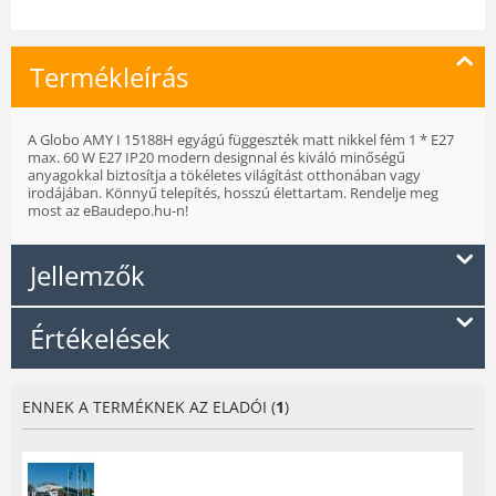
Termékleírás
A Globo AMY I 15188H egyágú függeszték matt nikkel fém 1 * E27
max. 60 W E27 IP20 modern designnal és kiváló minőségű
anyagokkal biztosítja a tökéletes világítást otthonában vagy
irodájában. Könnyű telepítés, hosszú élettartam. Rendelje meg
most az eBaudepo.hu-n!
Jellemzők
Értékelések
ENNEK A TERMÉKNEK AZ ELADÓI (
1
)