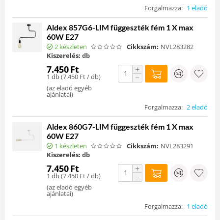
Forgalmazza:
1 eladó
Aldex 857G6-LIM függeszték fém 1 X max
60W E27
2 készleten
Cikkszám:
NVL283282
Kiszerelés:
db
7.450
Ft
+
1 db (
7.450
Ft
/ db)
−
(
az eladó egyéb
ajánlatai
)
Forgalmazza:
2 eladó
Aldex 860G7-LIM függeszték fém 1 X max
60W E27
1 készleten
Cikkszám:
NVL283291
Kiszerelés:
db
7.450
Ft
+
1 db (
7.450
Ft
/ db)
−
(
az eladó egyéb
ajánlatai
)
Forgalmazza:
1 eladó