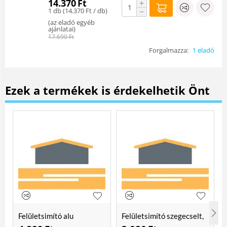
14.370
Ft
+
1 db (
14.370
Ft
/ db)
−
(
az eladó egyéb
ajánlatai
)
17.690
Ft
Forgalmazza:
1 eladó
Ezek a termékek is érdekelhetik Önt
Felületsimító alu
Felületsimító szegecselt,
erősített, rome 400 mm
rome 400mm