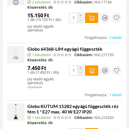
2 készleten
Cikkszám:
NVL17134
Kiszerelés:
db
15.150
Ft
+
1 db (
15.150
Ft
/ db)
−
(
az eladó egyéb
ajánlatai
)
Forgalmazza:
2 eladó
Globo 64368-LIM egyágú függeszték
1 készleten
Cikkszám:
NVL271735
Kiszerelés:
db
7.450
Ft
+
1 db (
7.450
Ft
/ db)
−
(
az eladó egyéb
ajánlatai
)
10.624
Ft
Forgalmazza:
1 eladó
Globo KUTUM 15282 egyágú függeszték réz
fém 1 * E27 max. 40 W E27 IP20
1 készleten
Cikkszám:
NVL213320
Kiszerelés:
db