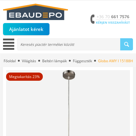
+36 70
661 7576
KÉRJEN VISSZAHÍVÁST
Ajánlatot kérek
Főoldal
Világítás
Beltéri lámpák
Függeszték
Globo AMY I 15188H eg
Megtakarítás 23%