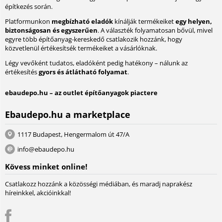
építkezés során.
Platformunkon
megbízható eladók
kínálják termékeiket
egy helyen,
biztonságosan és egyszerűen
. A választék folyamatosan bővül, mivel
egyre több építőanyag-kereskedő csatlakozik hozzánk, hogy
közvetlenül értékesítsék termékeiket a vásárlóknak.
Légy vevőként tudatos, eladóként pedig hatékony – nálunk az
értékesítés
gyors és átlátható folyamat
.
ebaudepo.hu – az outlet építőanyagok piactere
Ebaudepo.hu a marketplace
1117 Budapest, Hengermalom út 47/A
info@ebaudepo.hu
Kövess minket online!
Csatlakozz hozzánk a közösségi médiában, és maradj naprakész
híreinkkel, akcióinkkal!