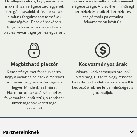
Elsődleges célunk, hogy vásárlóink
Számunkra kiemelten fontos vevőink
maximálisan elégedettek legyenek
elégedettsége. A piactéren minőségi
szolgáltatásainkkal, árainkkal, az
termékek érhetők el. Termék-, és
általunk forgalmazott termékek
szolgáltatás palettánkat
minőségével. Ennek érdekében
folyamatosan bővítjük.
folyamatosan alkalmazkodunk a
piac és vevőink igényeihez egyaránt.
Megbízható piactér
Kedvezményes árak
Kiemelt figyelmet fordítunk arra,
Vásárolj kedvezményes árakon!
hogy a vásárlás ne csak élménnyel
Építsd meg, újítsd fel vagy rendezd
teli, hanem egyben biztonságos is
be otthonod outletünk kínálatából! A
legyen Mindenki számára.
kedvező árak mellett a minőséget is
Piacterünkön az adásvétel teljes
garantáljuk.
folyamatát ellenőrizzük, a rendszer
biztonságának védettsége
biztosított.
Partnereinknek