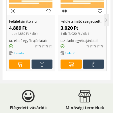
Felületsimító alu
Felületsimító szegecselt,
erősített, rome 400 mm
rome 400mm
4.889
Ft
3.020
Ft
Soft
1 db (
4.889
Ft
/ db )
1 db (
3.020
Ft
/ db )
(
az eladó egyéb ajánlatai
)
(
az eladó egyéb ajánlatai
)
(
1 eladó
1 eladó
Elégedett vásárlók
Minőségi termékek