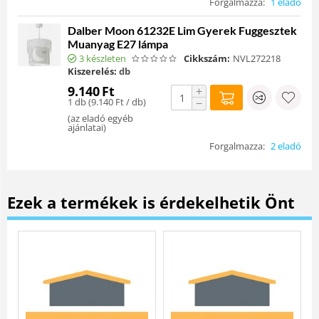
Forgalmazza:
1 eladó
Dalber Moon 61232E Lim Gyerek Fuggesztek
Muanyag E27 lámpa
3 készleten
Cikkszám:
NVL272218
Kiszerelés:
db
9.140
Ft
+
1 db (
9.140
Ft
/ db)
−
(
az eladó egyéb
ajánlatai
)
Forgalmazza:
2 eladó
Ezek a termékek is érdekelhetik Önt