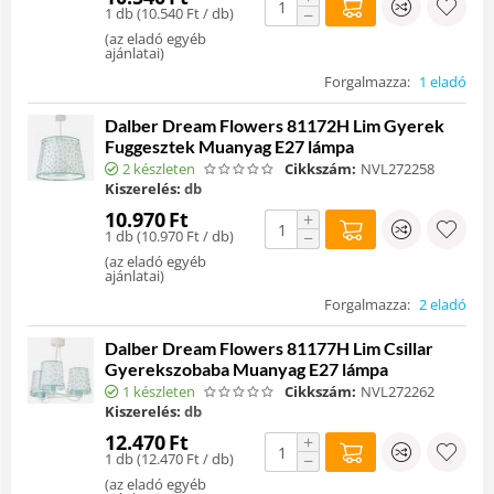
1 db (
10.540
Ft
/ db)
−
(
az eladó egyéb
ajánlatai
)
Forgalmazza:
1 eladó
Dalber Dream Flowers 81172H Lim Gyerek
Fuggesztek Muanyag E27 lámpa
2 készleten
Cikkszám:
NVL272258
Kiszerelés:
db
10.970
Ft
+
1 db (
10.970
Ft
/ db)
−
(
az eladó egyéb
ajánlatai
)
Forgalmazza:
2 eladó
Dalber Dream Flowers 81177H Lim Csillar
Gyerekszobaba Muanyag E27 lámpa
1 készleten
Cikkszám:
NVL272262
Kiszerelés:
db
12.470
Ft
+
1 db (
12.470
Ft
/ db)
−
(
az eladó egyéb