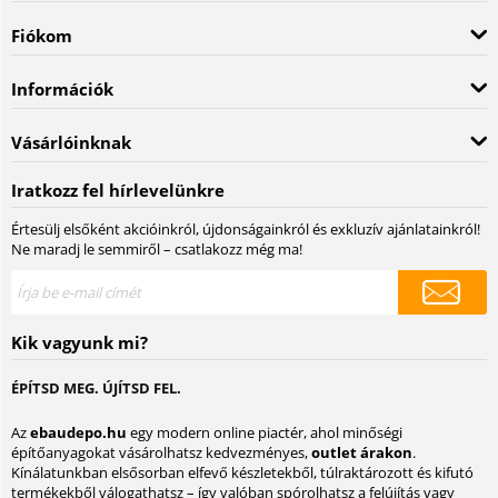
Fiókom
Információk
Vásárlóinknak
Iratkozz fel hírlevelünkre
Értesülj elsőként akcióinkról, újdonságainkról és exkluzív ajánlatainkról!
Ne maradj le semmiről – csatlakozz még ma!
Kik vagyunk mi?
ÉPÍTSD MEG. ÚJÍTSD FEL.
Az
ebaudepo.hu
egy modern online piactér, ahol minőségi
építőanyagokat vásárolhatsz kedvezményes,
outlet árakon
.
Kínálatunkban elsősorban elfevő készletekből, túlraktározott és kifutó
termékekből válogathatsz – így valóban spórolhatsz a felújítás vagy