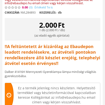
info@ebaudepo.hu email címen vagy kérjen visszahívást.
0.00
(0
)
Értékeld Te is
db
CIKKSZÁM:
NVL284893
KISZERELÉS:
2.000
Ft
1 db (
2.000
Ft
/ db)
(
az eladó egyéb ajánlatai
)
!!A feltüntetett ár kizárólag az Ebaudepon
leadott rendelésekre, az átvételi pontokon
rendelkezésre álló készlet erejéig, telephelyi
átvétel esetén érvényes!!
Dalber 41416H Mennyezeti Gyereklampa lámpa minőségi világítás
gyerekszobába.
Ez a termék jelenleg nincs készleten. Helyettesítő
termékkel vagy készletinformációval kapcsolatban
keresse Kollégáinkat az info@ebaudepo.hu email
címen vagy kérjen visszahívást.