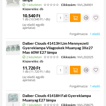
1 készleten
Cikkszám:
NVL284901
Kiszerelés:
db
10.540
Ft
+
1 db (
10.540
Ft
/ db)
−
(
az eladó egyéb
ajánlatai
)
Forgalmazza:
1 eladó
Dalber Clouds 41413H Lim Mennyezeti
Gyereklampa Vilagoskek Muanyag 3Xe27
Max 60W E27 lámpa
2 készleten
Cikkszám:
NVL202025
Kiszerelés:
db
11.720
Ft
+
1 db (
11.720
Ft
/ db)
−
(
az eladó egyéb
ajánlatai
)
Forgalmazza:
1 eladó
Dalber Clouds 41418H Fali Gyereklampa
Muanyag E27 lámpa
1 készleten
Cikkszám:
NVL258675