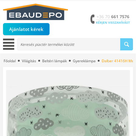
+36 70
661 7576
KÉRJEN VISSZAHÍVÁST
Ajánlatot kérek
Főoldal
Világítás
Beltéri lámpák
Gyereklámpa
Dalber 41416H Men