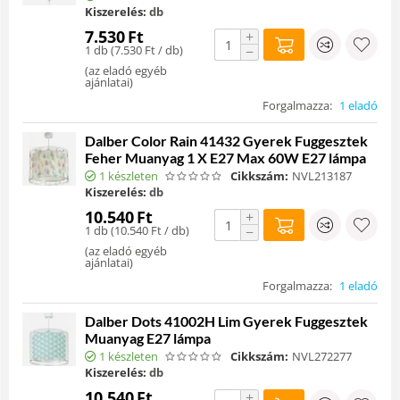
Kiszerelés:
db
7.530
Ft
+
1 db (
7.530
Ft
/ db)
−
(
az eladó egyéb
ajánlatai
)
Forgalmazza:
1 eladó
Dalber Color Rain 41432 Gyerek Fuggesztek
Feher Muanyag 1 X E27 Max 60W E27 lámpa
1 készleten
Cikkszám:
NVL213187
Kiszerelés:
db
10.540
Ft
+
1 db (
10.540
Ft
/ db)
−
(
az eladó egyéb
ajánlatai
)
Forgalmazza:
1 eladó
Dalber Dots 41002H Lim Gyerek Fuggesztek
Muanyag E27 lámpa
1 készleten
Cikkszám:
NVL272277
Kiszerelés:
db
10.540
Ft
+