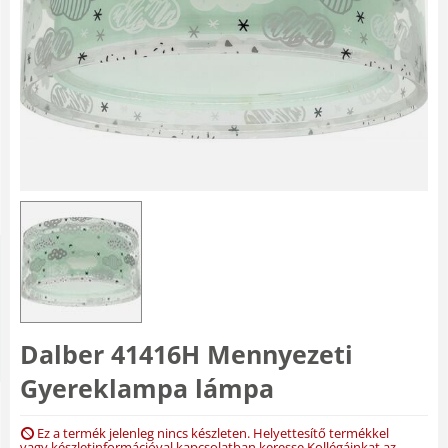
Dalber 41416H Mennyezeti
Gyereklampa lámpa
Ez a termék jelenleg nincs készleten. Helyettesítő termékkel
vagy készletinformációval kapcsolatban keresse Kollégáinkat az