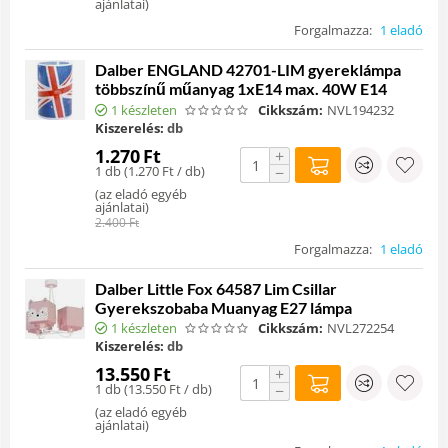
ajánlatai
)
Forgalmazza:
1 eladó
Dalber ENGLAND 42701-LIM gyereklámpa
többszínű műanyag 1xE14 max. 40W E14
1 készleten
Cikkszám:
NVL194232
Kiszerelés:
db
1.270
Ft
+
1 db (
1.270
Ft
/ db)
−
(
az eladó egyéb
ajánlatai
)
2.400
Ft
Forgalmazza:
1 eladó
Dalber Little Fox 64587 Lim Csillar
Gyerekszobaba Muanyag E27 lámpa
1 készleten
Cikkszám:
NVL272254
Kiszerelés:
db
13.550
Ft
+
1 db (
13.550
Ft
/ db)
−
(
az eladó egyéb
ajánlatai
)