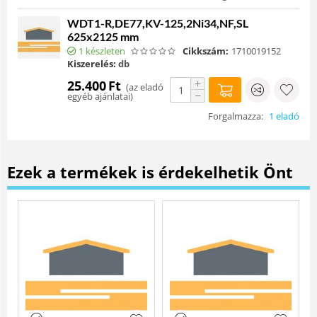
WDT1-R,DE77,KV-125,2Ni34,NF,SL
625x2125 mm
1 készleten
Cikkszám:
1710019152
Kiszerelés:
db
+
25.400
Ft
(
az eladó
−
egyéb ajánlatai
)
Forgalmazza:
1 eladó
Ezek a termékek is érdekelhetik Önt