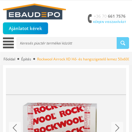
+36 70
661 7576
KÉRJEN VISSZAHÍVÁST
Ajánlatot kérek
Főoldal
Építés
Rockwool Airrock XD Hő- és hangszigetelő lemez 50x60