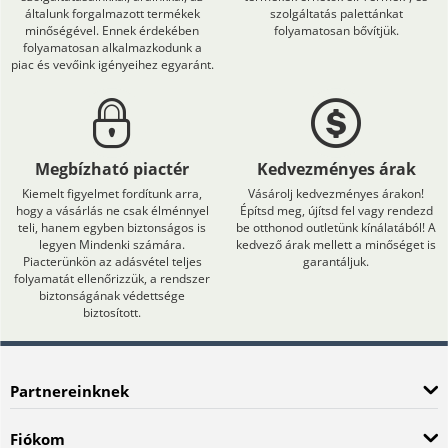
általunk forgalmazott termékek
szolgáltatás palettánkat
minőségével. Ennek érdekében
folyamatosan bővítjük.
folyamatosan alkalmazkodunk a
piac és vevőink igényeihez egyaránt.
Megbízható piactér
Kedvezményes árak
Kiemelt figyelmet fordítunk arra,
Vásárolj kedvezményes árakon!
hogy a vásárlás ne csak élménnyel
Építsd meg, újítsd fel vagy rendezd
teli, hanem egyben biztonságos is
be otthonod outletünk kínálatából! A
legyen Mindenki számára.
kedvező árak mellett a minőséget is
Piacterünkön az adásvétel teljes
garantáljuk.
folyamatát ellenőrizzük, a rendszer
biztonságának védettsége
biztosított.
Partnereinknek
Fiókom