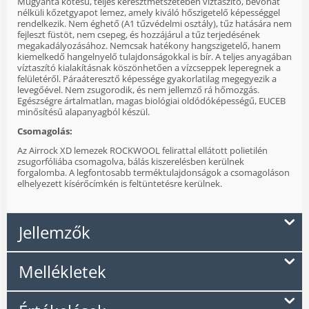
Műgyanta kötésű, teljes keresztmetszetében víztaszító, bevonat
nélküli kőzetgyapot lemez, amely kiváló hőszigetelő képességgel
rendelkezik. Nem éghető (A1 tűzvédelmi osztály), tűz hatására nem
fejleszt füstöt, nem csepeg, és hozzájárul a tűz terjedésének
megakadályozásához. Nemcsak hatékony hangszigetelő, hanem
kiemelkedő hangelnyelő tulajdonságokkal is bír. A teljes anyagában
víztaszító kialakításnak köszönhetően a vízcseppek leperegnek a
felületéről. Páraáteresztő képessége gyakorlatilag megegyezik a
levegőével. Nem zsugorodik, és nem jellemző rá hőmozgás.
Egészségre ártalmatlan, magas biológiai oldódóképességű, EUCEB
minősítésű alapanyagból készül.
Csomagolás:
Az Airrock XD lemezek ROCKWOOL felirattal ellátott polietilén
zsugorfóliába csomagolva, bálás kiszerelésben kerülnek
forgalomba. A legfontosabb terméktulajdonságok a csomagoláson
elhelyezett kísérőcímkén is feltüntetésre kerülnek.
Jellemzők
Mellékletek