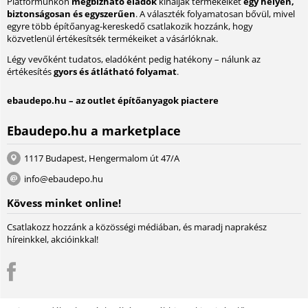
Platformunkon
megbízható eladók
kínálják termékeiket
egy helyen,
biztonságosan és egyszerűen
. A választék folyamatosan bővül, mivel
egyre több építőanyag-kereskedő csatlakozik hozzánk, hogy
közvetlenül értékesítsék termékeiket a vásárlóknak.
Légy vevőként tudatos, eladóként pedig hatékony – nálunk az
értékesítés
gyors és átlátható folyamat
.
ebaudepo.hu – az outlet építőanyagok piactere
Ebaudepo.hu a marketplace
1117 Budapest, Hengermalom út 47/A
info@ebaudepo.hu
Kövess minket online!
Csatlakozz hozzánk a közösségi médiában, és maradj naprakész
híreinkkel, akcióinkkal!