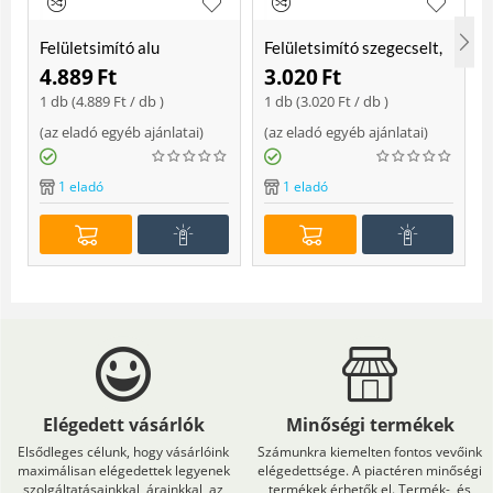
Felületsimító alu
Felületsimító szegecselt,
erősített, rome 400 mm
rome 400mm
4.889
Ft
3.020
Ft
Soft
1 db (
4.889
Ft
/ db )
1 db (
3.020
Ft
/ db )
(
az eladó egyéb ajánlatai
)
(
az eladó egyéb ajánlatai
)
(
1 eladó
1 eladó
Elégedett vásárlók
Minőségi termékek
Elsődleges célunk, hogy vásárlóink
Számunkra kiemelten fontos vevőink
maximálisan elégedettek legyenek
elégedettsége. A piactéren minőségi
szolgáltatásainkkal, árainkkal, az
termékek érhetők el. Termék-, és