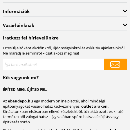
Információk
Vásárlóinknak
Iratkozz fel hírlevelünkre
Értesülj elsőként akcióinkról, újdonságainkról és exkluzív ajánlatainkról!
Ne maradj le semmiről – csatlakozz még ma!
Kik vagyunk mi?
ÉPÍTSD MEG. ÚJÍTSD FEL.
Az
ebaudepo.hu
egy modern online piactér, ahol minőségi
építőanyagokat vásárolhatsz kedvezményes,
outlet árakon
.
Kínálatunkban elsősorban elfevő készletekből, túlraktározott és kifutó
termékekből válogathatsz – így valóban spórolhatsz a felújítás vagy
építkezés során.