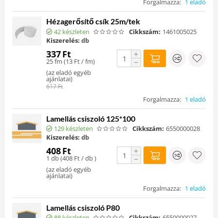
Forgalmazza:
1 eladó
Hézagerősítő csík 25m/tek
42 készleten
Cikkszám:
1461005025
Kiszerelés:
db
337
Ft
+
25 fm (
13
Ft
/ fm)
−
(
az eladó egyéb
ajánlatai
)
617
Ft
Forgalmazza:
1 eladó
Lamellás csiszoló 125*100
129 készleten
Cikkszám:
6550000028
Kiszerelés:
db
408
Ft
+
1 db (
408
Ft
/ db )
−
(
az eladó egyéb
ajánlatai
)
Forgalmazza:
1 eladó
Lamellás csiszoló P80
88 készleten
Cikkszám:
6550000027