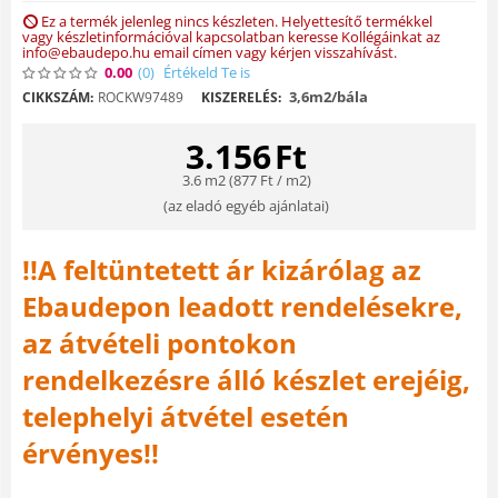
Ez a termék jelenleg nincs készleten. Helyettesítő termékkel
vagy készletinformációval kapcsolatban keresse Kollégáinkat az
info@ebaudepo.hu email címen vagy kérjen visszahívást.
0.00
(0
)
Értékeld Te is
3,6m2/bála
CIKKSZÁM:
ROCKW97489
KISZERELÉS:
3.156
Ft
3.6 m2 (
877
Ft
/ m2)
(
az eladó egyéb ajánlatai
)
!!A feltüntetett ár kizárólag az
Ebaudepon leadott rendelésekre,
az átvételi pontokon
rendelkezésre álló készlet erejéig,
telephelyi átvétel esetén
érvényes!!