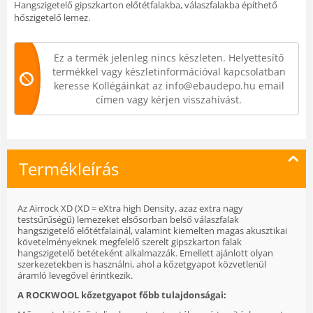
Hangszigetelő gipszkarton előtétfalakba, válaszfalakba építhető
hőszigetelő lemez.
Ez a termék jelenleg nincs készleten. Helyettesítő
termékkel vagy készletinformációval kapcsolatban
keresse Kollégáinkat az info@ebaudepo.hu email
címen vagy kérjen visszahívást.
Termékleírás
Az Airrock XD (XD = eXtra high Density, azaz extra nagy
testsűrűségű) lemezeket elsősorban belső válaszfalak
hangszigetelő előtétfalainál, valamint kiemelten magas akusztikai
követelményeknek megfelelő szerelt gipszkarton falak
hangszigetelő betéteként alkalmazzák. Emellett ajánlott olyan
szerkezetekben is használni, ahol a kőzetgyapot közvetlenül
áramló levegővel érintkezik.
A ROCKWOOL kőzetgyapot főbb tulajdonságai: