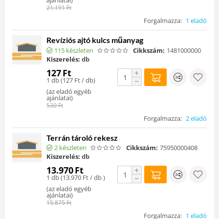
ajánlatai
)
21.191
Ft
Forgalmazza:
1 eladó
Revíziós ajtó kulcs műanyag
115 készleten
Cikkszám:
1481000000
Kiszerelés:
db
127
Ft
+
1 db (
127
Ft
/ db)
−
(
az eladó egyéb
ajánlatai
)
530
Ft
Forgalmazza:
2 eladó
Terrán tároló rekesz
2 készleten
Cikkszám:
75950000408
Kiszerelés:
db
13.970
Ft
+
1 db (
13.970
Ft
/ db )
−
(
az eladó egyéb
ajánlatai
)
15.875
Ft
Forgalmazza:
1 eladó