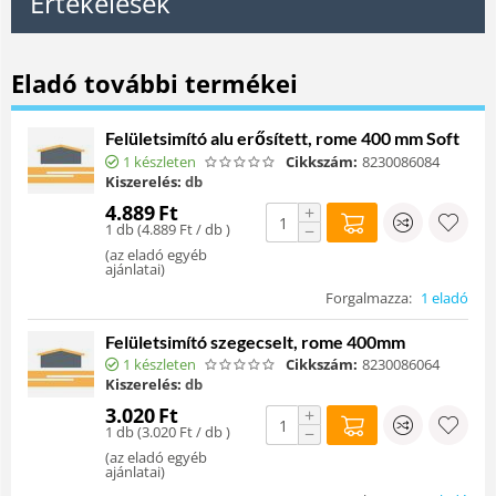
Értékelések
Eladó további termékei
Felületsimító alu erősített, rome 400 mm Soft
1 készleten
Cikkszám:
8230086084
Kiszerelés:
db
4.889
Ft
+
1 db (
4.889
Ft
/ db )
−
(
az eladó egyéb
ajánlatai
)
Forgalmazza:
1 eladó
Felületsimító szegecselt, rome 400mm
1 készleten
Cikkszám:
8230086064
Kiszerelés:
db
3.020
Ft
+
1 db (
3.020
Ft
/ db )
−
(
az eladó egyéb
ajánlatai
)