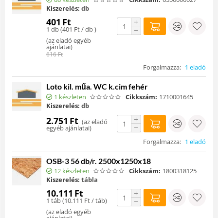
Kiszerelés:
db
401
Ft
+
1 db (
401
Ft
/ db )
−
(
az eladó egyéb
ajánlatai
)
616
Ft
Forgalmazza:
1 eladó
Loto kil. műa. WC k.cim fehér
1 készleten
Cikkszám:
1710001645
Kiszerelés:
db
+
2.751
Ft
(
az eladó
−
egyéb ajánlatai
)
Forgalmazza:
1 eladó
OSB-3 56 db/r. 2500x1250x18
12 készleten
Cikkszám:
1800318125
Kiszerelés:
tábla
10.111
Ft
+
1 táb (
10.111
Ft
/ táb)
−
(
az eladó egyéb