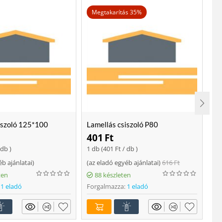
Megtakarítás 35%
iszoló 125*100
Lamellás csiszoló P80
Lo
401
Ft
2
 db )
1 db (
401
Ft
/ db )
ajá
éb ajánlatai
)
(
az eladó egyéb ajánlatai
)
616
Ft
Fo
ten
88 készleten
1 eladó
Forgalmazza:
1 eladó