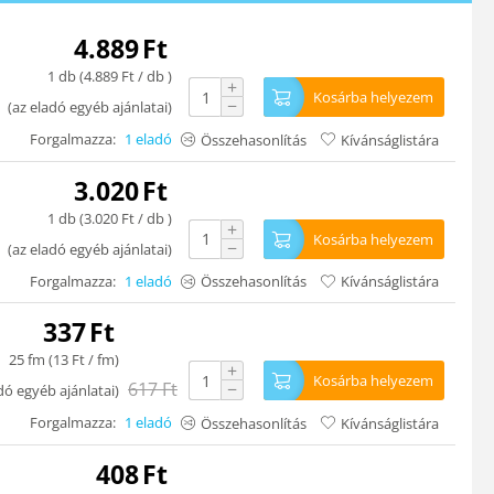
4.889
Ft
1 db (
4.889
Ft
/ db )
+
Kosárba helyezem
−
(
az eladó egyéb ajánlatai
)
Forgalmazza:
1 eladó
Összehasonlítás
Kívánságlistára
3.020
Ft
1 db (
3.020
Ft
/ db )
+
Kosárba helyezem
−
(
az eladó egyéb ajánlatai
)
Forgalmazza:
1 eladó
Összehasonlítás
Kívánságlistára
337
Ft
25 fm (
13
Ft
/ fm)
+
Kosárba helyezem
617
Ft
−
dó egyéb ajánlatai
)
Forgalmazza:
1 eladó
Összehasonlítás
Kívánságlistára
408
Ft