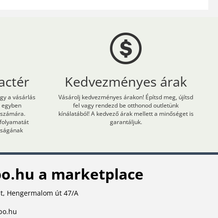
actér
Kedvezményes árak
ogy a vásárlás
Vásárolj kedvezményes árakon! Építsd meg, újítsd
m egyben
fel vagy rendezd be otthonod outletünk
 számára.
kínálatából! A kedvező árak mellett a minőséget is
 folyamatát
garantáljuk.
onságának
o.hu a marketplace
t, Hengermalom út 47/A
po.hu