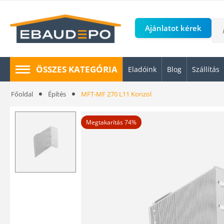
Ajánlatot kérek
ÖSSZES KATEGÓRIA
Eladóink
Blog
Szállítás
Főoldal
Építés
MFT-MF 270 L11 Konzol
Megtakarítás 74%