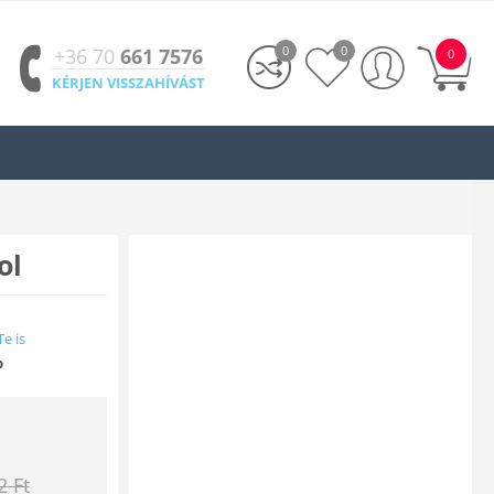
0
0
+36 70
661 7576
0
KÉRJEN VISSZAHÍVÁST
ol
Te is
b
2
Ft