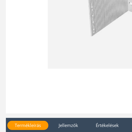
Termékleírás
Jellemzők
Értékelések