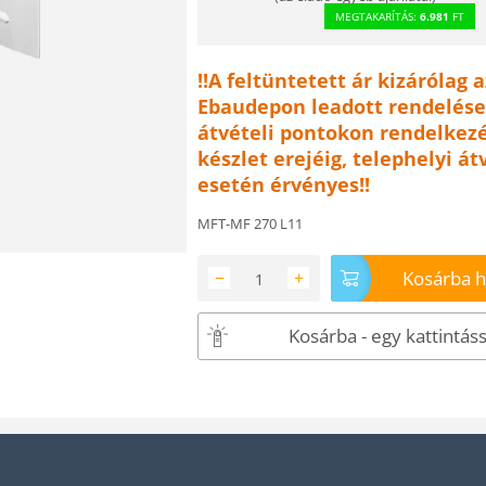
MEGTAKARÍTÁS:
6.981
FT
!!A feltüntetett ár kizárólag a
Ebaudepon leadott rendelése
átvételi pontokon rendelkezé
készlet erejéig, telephelyi át
esetén érvényes!!
MFT-MF 270 L11
Kosárba 
−
+
Kosárba - egy kattintáss