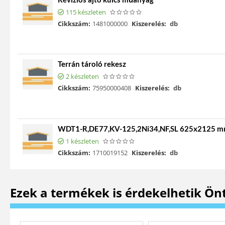
115 készleten
Cikkszám:
1481000000
Kiszerelés:
db
Terrán tároló rekesz
2 készleten
Cikkszám:
75950000408
Kiszerelés:
db
WDT1-R,DE77,KV-125,2Ni34,NF,SL 625x2125 
1 készleten
Cikkszám:
1710019152
Kiszerelés:
db
Ezek a termékek is érdekelhetik Ön