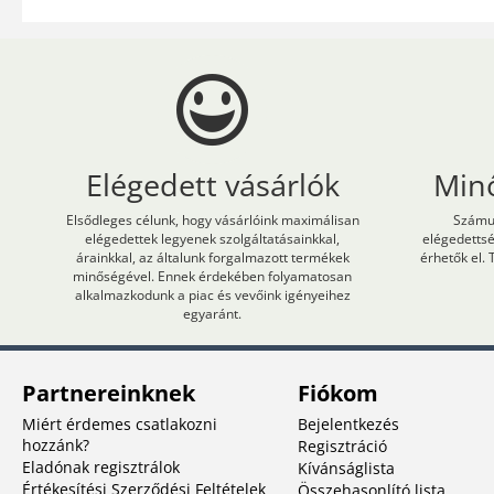
Elégedett vásárlók
Min
Elsődleges célunk, hogy vásárlóink maximálisan
Számun
elégedettek legyenek szolgáltatásainkkal,
elégedetts
árainkkal, az általunk forgalmazott termékek
érhetők el. 
minőségével. Ennek érdekében folyamatosan
alkalmazkodunk a piac és vevőink igényeihez
egyaránt.
Partnereinknek
Fiókom
Miért érdemes csatlakozni
Bejelentkezés
hozzánk?
Regisztráció
Eladónak regisztrálok
Kívánságlista
Értékesítési Szerződési Feltételek
Összehasonlító lista