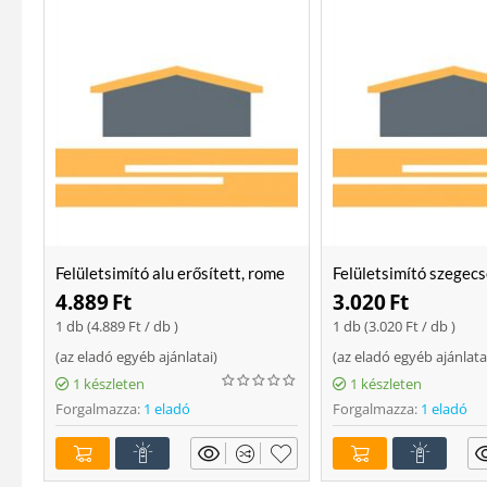
Felületsimító alu erősített, rome
Felületsimító szegecs
400 mm Soft
400mm
4.889
Ft
3.020
Ft
1 db (
4.889
Ft
/ db )
1 db (
3.020
Ft
/ db )
(
az eladó egyéb ajánlatai
)
(
az eladó egyéb ajánlata
1 készleten
1 készleten
Forgalmazza:
1 eladó
Forgalmazza:
1 eladó