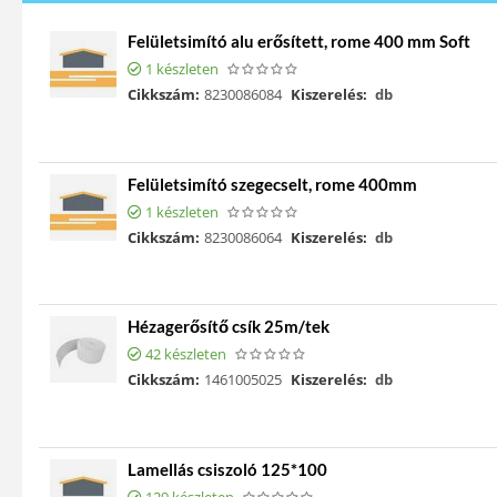
Felületsimító alu erősített, rome 400 mm Soft
1 készleten
Cikkszám:
8230086084
Kiszerelés:
db
Felületsimító szegecselt, rome 400mm
1 készleten
Cikkszám:
8230086064
Kiszerelés:
db
Hézagerősítő csík 25m/tek
42 készleten
Cikkszám:
1461005025
Kiszerelés:
db
Lamellás csiszoló 125*100
129 készleten