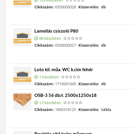
Cikkszám:
6550000028
Kiszerelés:
db
Lamellás csiszoló P80
88 készleten
Cikkszám:
6550000027
Kiszerelés:
db
Loto kil. műa. WC k.cim fehér
1 készleten
Cikkszám:
1710001645
Kiszerelés:
db
OSB-3 56 db/r. 2500x1250x18
12 készleten
Cikkszám:
1800318125
Kiszerelés:
tábla
Revíziós ajtó kulcs műanyag