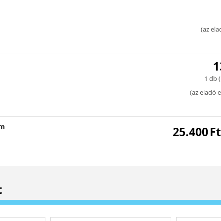
(
az ela
1
1 db (
(
az eladó e
mm
25.400
Ft
t