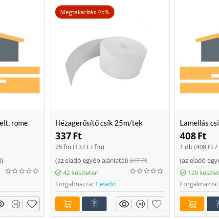
Megtakarítás 45%
elt, rome
Hézagerősítő csík 25m/tek
Lamellás cs
337
Ft
408
Ft
25 fm (
13
Ft
/ fm)
1 db (
408
Ft
/
i
)
(
az eladó egyéb ajánlatai
)
617
Ft
(
az eladó egy
42 készleten
129 készle
Forgalmazza:
1 eladó
Forgalmazza: