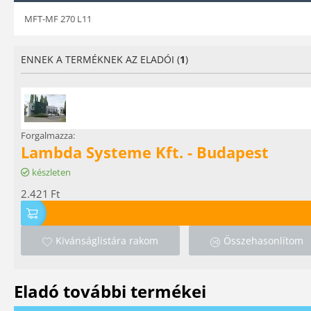
MFT-MF 270 L11
ENNEK A TERMÉKNEK AZ ELADÓI (
1
)
Forgalmazza:
Lambda Systeme Kft. - Budapest
készleten
2.421
Ft
Kivánságlistára rakom
Összehasonlítom
Eladó további termékei