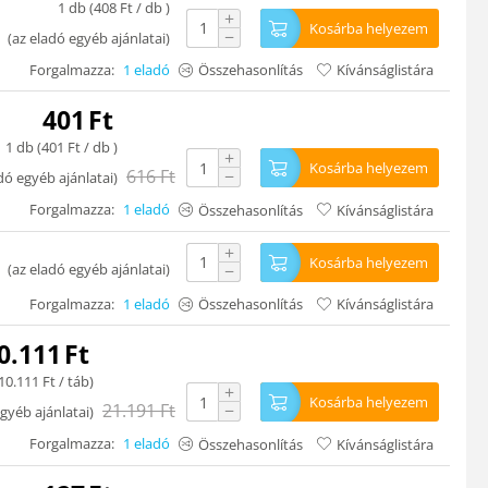
1 db (
408
Ft
/ db )
+
Kosárba helyezem
−
(
az eladó egyéb ajánlatai
)
Forgalmazza:
1 eladó
Összehasonlítás
Kívánságlistára
401
Ft
1 db (
401
Ft
/ db )
+
Kosárba helyezem
616
Ft
−
dó egyéb ajánlatai
)
Forgalmazza:
1 eladó
Összehasonlítás
Kívánságlistára
+
Kosárba helyezem
(
az eladó egyéb ajánlatai
)
−
Forgalmazza:
1 eladó
Összehasonlítás
Kívánságlistára
0.111
Ft
10.111
Ft
/ táb)
+
Kosárba helyezem
21.191
Ft
−
gyéb ajánlatai
)
Forgalmazza:
1 eladó
Összehasonlítás
Kívánságlistára