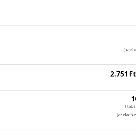
(
az ela
2.751
Ft
1
1 táb (
(
az eladó e