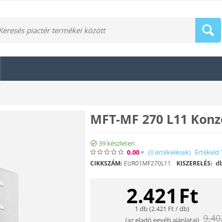
MFT-MF 270 L11 Konz
39 készleten
0.00
(0
értékelések
)
Értékeld 
d
CIKKSZÁM:
EUR01MF270L11
KISZERELÉS:
2.421
Ft
1 db (
2.421
Ft
/ db)
9.40
(
az eladó egyéb ajánlatai
)