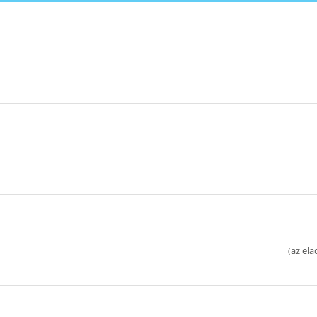
(
az ela