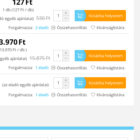
127
Ft
1 db (
127
Ft
/ db)
+
Kosárba helyezem
530
Ft
−
dó egyéb ajánlatai
)
Forgalmazza:
2 eladó
Összehasonlítás
Kívánságlistára
3.970
Ft
13.970
Ft
/ db )
+
Kosárba helyezem
15.875
Ft
−
gyéb ajánlatai
)
Forgalmazza:
1 eladó
Összehasonlítás
Kívánságlistára
+
Kosárba helyezem
(
az eladó egyéb ajánlatai
)
−
Forgalmazza:
1 eladó
Összehasonlítás
Kívánságlistára