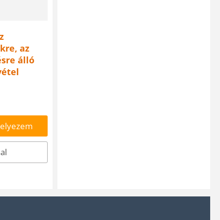
z
kre, az
sre álló
vétel
helyezem
al