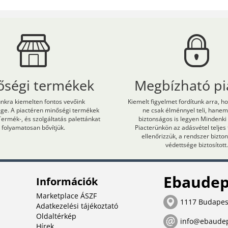
őségi termékek
Megbízható pi
kra kiemelten fontos vevőink
Kiemelt figyelmet fordítunk arra, h
ége. A piactéren minőségi termékek
ne csak élménnyel teli, hane
Termék-, és szolgáltatás palettánkat
biztonságos is legyen Mindenki
folyamatosan bővítjük.
Piacterünkön az adásvétel teljes
ellenőrizzük, a rendszer bizt
védettsége biztosított.
Ebaudep
Információk
Marketplace ÁSZF
1117 Budapes
Adatkezelési tájékoztató
Oldaltérkép
info@ebaude
Hírek