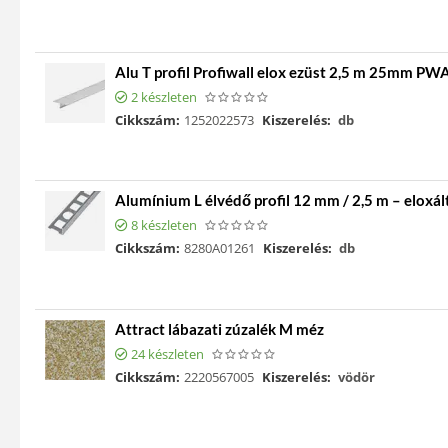
Alu T profil Profiwall elox ezüst 2,5 m 25mm P
2 készleten
Cikkszám:
1252022573
Kiszerelés:
db
Alumínium L élvédő profil 12 mm / 2,5 m – eloxál
8 készleten
Cikkszám:
8280A01261
Kiszerelés:
db
Attract lábazati zúzalék M méz
24 készleten
Cikkszám:
2220567005
Kiszerelés:
vödör