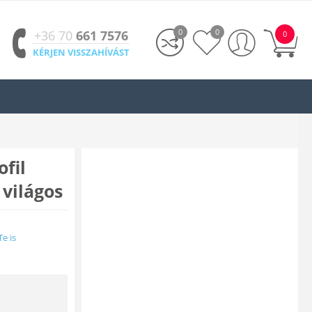
0
0
+36 70
661 7576
0
KÉRJEN VISSZAHÍVÁST
ofil
világos
Te is