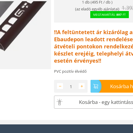
1 db (
495
Ft
/ db )
1.39
(
az eladó egyéb ajánlatai
)
MEGTAKARÍTÁS:
897
FT
!!A feltüntetett ár kizárólag a
Ebaudepon leadott rendelése
átvételi pontokon rendelkezé
készlet erejéig, telephelyi át
esetén érvényes!!
PVC pozitív élvédő
Kosárba 
−
+
Kosárba - egy kattintáss