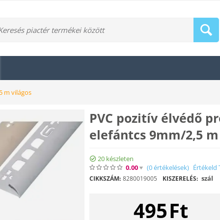
5 m világos
PVC pozitív élvédő pr
elefántcs 9mm/2,5 m 
20 készleten
0.00
(0
értékelések
)
Értékeld 
szál
CIKKSZÁM:
8280019005
KISZERELÉS:
495
Ft