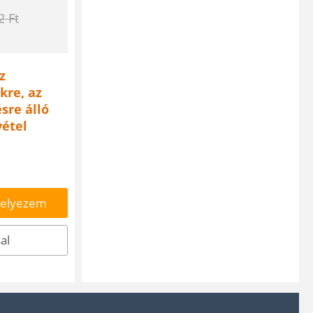
2
Ft
z
kre, az
sre álló
vétel
helyezem
al