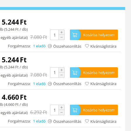
5.244
Ft
db (
5.244
Ft
/ db)
+
Kosárba helyezem
7.080
Ft
−
 egyéb ajánlatai
)
Forgalmazza:
1 eladó
Összehasonlítás
Kívánságlistára
5.244
Ft
db (
5.244
Ft
/ db)
+
Kosárba helyezem
7.080
Ft
−
 egyéb ajánlatai
)
Forgalmazza:
1 eladó
Összehasonlítás
Kívánságlistára
4.660
Ft
db (
4.660
Ft
/ db)
+
Kosárba helyezem
6.292
Ft
−
 egyéb ajánlatai
)
Forgalmazza:
1 eladó
Összehasonlítás
Kívánságlistára