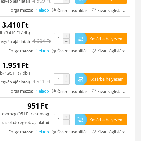
4.509
Ft
−
 egyéb ajánlatai
)
Forgalmazza:
1 eladó
Összehasonlítás
Kívánságlistára
3.410
Ft
db (
3.410
Ft
/ db)
+
Kosárba helyezem
4.604
Ft
−
 egyéb ajánlatai
)
Forgalmazza:
1 eladó
Összehasonlítás
Kívánságlistára
1.951
Ft
b (
1.951
Ft
/ db )
+
Kosárba helyezem
4.511
Ft
−
 egyéb ajánlatai
)
Forgalmazza:
1 eladó
Összehasonlítás
Kívánságlistára
951
Ft
1 csomag (
951
Ft
/ csomag)
+
Kosárba helyezem
−
(
az eladó egyéb ajánlatai
)
Forgalmazza:
1 eladó
Összehasonlítás
Kívánságlistára