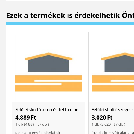
Ezek a termékek is érdekelhetik Ön
Felületsimító alu erősített, rome
Felületsimító szegecs
400 mm Soft
400mm
4.889
Ft
3.020
Ft
1 db (
4.889
Ft
/ db )
1 db (
3.020
Ft
/ db )
(
az eladó egyéb ajánlatai
)
(
az eladó egyéb ajánlata