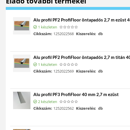
Eladó további termékei
Alu profil PF2 ProfiFloor öntapadós 2,7 m ezüst
1 készleten
Cikkszám:
1252022568
Kiszerelés:
db
Alu profil PF2 ProfiFloor öntapadós 2,7 m titán
1 készleten
Cikkszám:
1252022569
Kiszerelés:
db
Alu profil PF3 ProfiFloor 40 mm 2,7 m ezüst
2 készleten
Cikkszám:
1252022562
Kiszerelés:
db