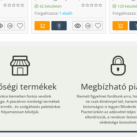
42 készleten
129 készle
Forgalmazza:
1 eladó
Forgalmazza:
őségi termékek
Megbízható pi
kra kiemelten fontos vevőink
Kiemelt figyelmet fordítunk arra, h
ége. A piactéren minőségi termékek
ne csak élménnyel teli, hane
Termék-, és szolgáltatás palettánkat
biztonságos is legyen Mindenki
folyamatosan bővítjük.
Piacterünkön az adásvétel teljes
ellenőrizzük, a rendszer bizt
védettsége biztosított.