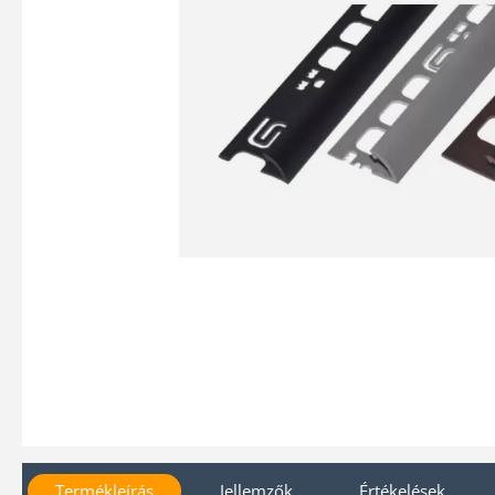
Termékleírás
Jellemzők
Értékelések