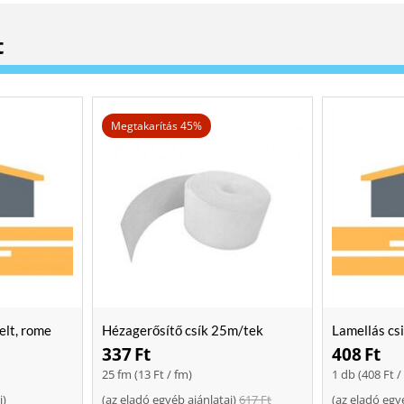
t
Megtakarítás 45%
elt, rome
Hézagerősítő csík 25m/tek
Lamellás cs
337
Ft
408
Ft
25 fm (
13
Ft
/ fm)
1 db (
408
Ft
/
i
)
(
az eladó egyéb ajánlatai
)
617
Ft
(
az eladó egy