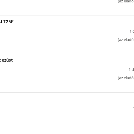
(
az eladó
WALT25E
1 
(
az eladó
t ezüst
1 d
(
az eladó