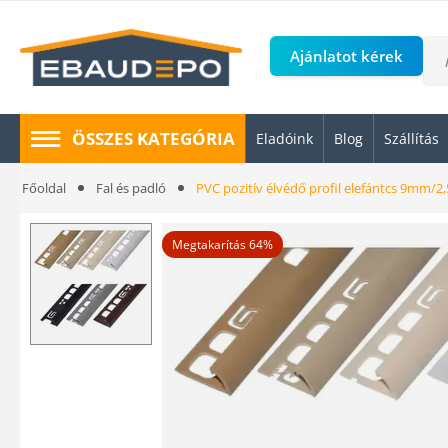
Ajánlatot kérek
ÖSSZES KATEGÓRIA
Eladóink
Blog
Szállítás
Főoldal
Fal és padló
PVC pozitív élvédő profil elefántcs 9mm/2,
Megtakarítás 64%