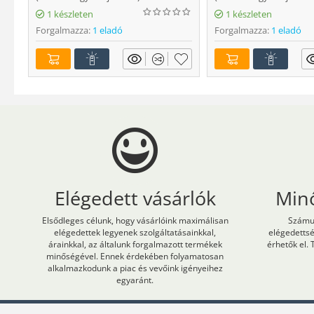
1 készleten
1 készleten
Forgalmazza:
1 eladó
Forgalmazza:
1 eladó
Elégedett vásárlók
Min
Elsődleges célunk, hogy vásárlóink maximálisan
Számun
elégedettek legyenek szolgáltatásainkkal,
elégedetts
árainkkal, az általunk forgalmazott termékek
érhetők el. 
minőségével. Ennek érdekében folyamatosan
alkalmazkodunk a piac és vevőink igényeihez
egyaránt.