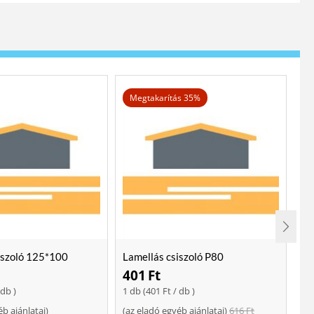
Megtakarítás 35%
iszoló 125*100
Lamellás csiszoló P80
Lo
401
Ft
2
 db )
1 db (
401
Ft
/ db )
ajá
éb ajánlatai
)
(
az eladó egyéb ajánlatai
)
616
Ft