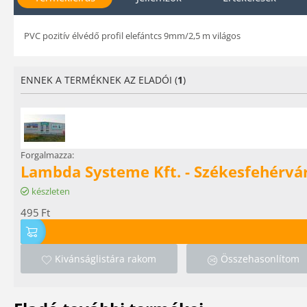
PVC pozitív élvédő profil elefántcs 9mm/2,5 m világos
ENNEK A TERMÉKNEK AZ ELADÓI (
1
)
Forgalmazza:
Lambda Systeme Kft. - Székesfehérvá
készleten
495
Ft
Kivánságlistára rakom
Összehasonlítom