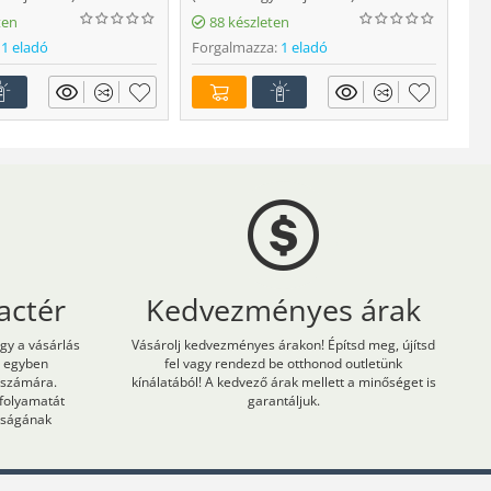
Fo
ten
88 készleten
1 eladó
Forgalmazza:
1 eladó
actér
Kedvezményes árak
ogy a vásárlás
Vásárolj kedvezményes árakon! Építsd meg, újítsd
m egyben
fel vagy rendezd be otthonod outletünk
 számára.
kínálatából! A kedvező árak mellett a minőséget is
 folyamatát
garantáljuk.
onságának