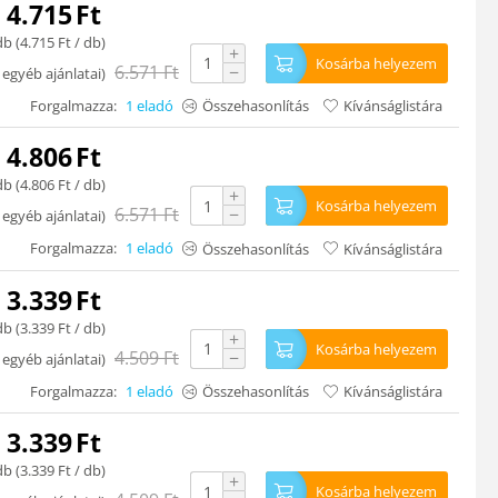
4.715
Ft
db (
4.715
Ft
/ db)
+
Kosárba helyezem
6.571
Ft
−
 egyéb ajánlatai
)
Forgalmazza:
1 eladó
Összehasonlítás
Kívánságlistára
4.806
Ft
db (
4.806
Ft
/ db)
+
Kosárba helyezem
6.571
Ft
−
 egyéb ajánlatai
)
Forgalmazza:
1 eladó
Összehasonlítás
Kívánságlistára
3.339
Ft
db (
3.339
Ft
/ db)
+
Kosárba helyezem
4.509
Ft
−
 egyéb ajánlatai
)
Forgalmazza:
1 eladó
Összehasonlítás
Kívánságlistára
3.339
Ft
db (
3.339
Ft
/ db)
+
Kosárba helyezem