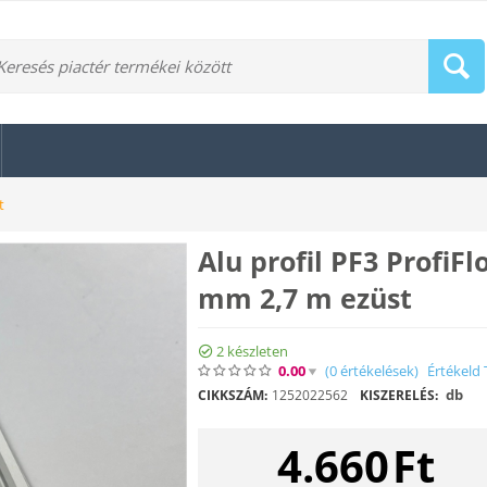
t
Alu profil PF3 ProfiFl
mm 2,7 m ezüst
2 készleten
0.00
(0
értékelések
)
Értékeld 
db
CIKKSZÁM:
1252022562
KISZERELÉS:
4.660
Ft