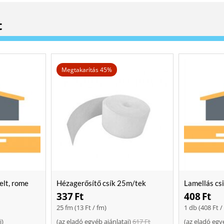
t
Megtakarítás 45%
elt, rome
Hézagerősítő csík 25m/tek
Lamellás cs
337
Ft
408
Ft
25 fm (
13
Ft
/ fm)
1 db (
408
Ft
/
i
)
(
az eladó egyéb ajánlatai
)
617
Ft
(
az eladó egy