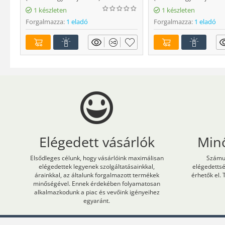
1 készleten
1 készleten
Forgalmazza:
1 eladó
Forgalmazza:
1 eladó
Elégedett vásárlók
Min
Elsődleges célunk, hogy vásárlóink maximálisan
Számun
elégedettek legyenek szolgáltatásainkkal,
elégedetts
árainkkal, az általunk forgalmazott termékek
érhetők el. 
minőségével. Ennek érdekében folyamatosan
alkalmazkodunk a piac és vevőink igényeihez
egyaránt.