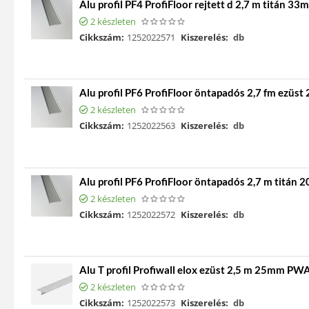
Alu profil PF4 ProfiFloor rejtett d 2,7 m titán 33
2 készleten
Cikkszám:
1252022571
Kiszerelés:
db
Alu profil PF6 ProfiFloor öntapadós 2,7 fm ezüs
2 készleten
Cikkszám:
1252022563
Kiszerelés:
db
Alu profil PF6 ProfiFloor öntapadós 2,7 m titán
2 készleten
Cikkszám:
1252022572
Kiszerelés:
db
Alu T profil Profiwall elox ezüst 2,5 m 25mm P
2 készleten
Cikkszám:
1252022573
Kiszerelés:
db