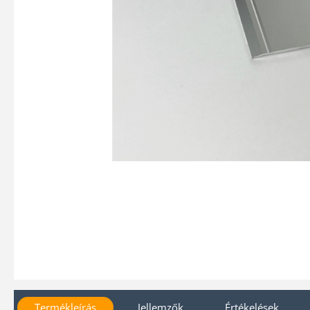
Termékleírás
Jellemzők
Értékelések