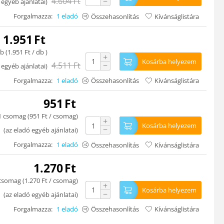
4.604
Ft
−
 egyéb ajánlatai
)
Forgalmazza:
1 eladó
Összehasonlítás
Kívánságlistára
1.951
Ft
b (
1.951
Ft
/ db )
+
Kosárba helyezem
4.511
Ft
−
 egyéb ajánlatai
)
Forgalmazza:
1 eladó
Összehasonlítás
Kívánságlistára
951
Ft
1 csomag (
951
Ft
/ csomag)
+
Kosárba helyezem
−
(
az eladó egyéb ajánlatai
)
Forgalmazza:
1 eladó
Összehasonlítás
Kívánságlistára
1.270
Ft
csomag (
1.270
Ft
/ csomag)
+
Kosárba helyezem
−
(
az eladó egyéb ajánlatai
)
Forgalmazza:
1 eladó
Összehasonlítás
Kívánságlistára