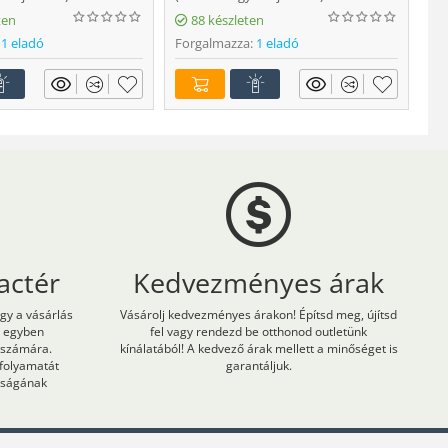
Fo
ten
88 készleten
1 eladó
Forgalmazza:
1 eladó
actér
Kedvezményes árak
ogy a vásárlás
Vásárolj kedvezményes árakon! Építsd meg, újítsd
m egyben
fel vagy rendezd be otthonod outletünk
 számára.
kínálatából! A kedvező árak mellett a minőséget is
 folyamatát
garantáljuk.
onságának