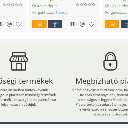
42 készleten
129 készle
Forgalmazza:
1 eladó
Forgalmazza:
őségi termékek
Megbízható pi
kra kiemelten fontos vevőink
Kiemelt figyelmet fordítunk arra, h
ége. A piactéren minőségi termékek
ne csak élménnyel teli, hane
Termék-, és szolgáltatás palettánkat
biztonságos is legyen Mindenki
folyamatosan bővítjük.
Piacterünkön az adásvétel teljes
ellenőrizzük, a rendszer bizt
védettsége biztosított.