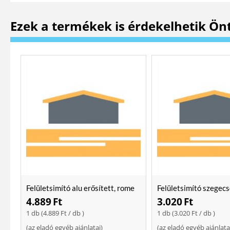
Ezek a termékek is érdekelhetik Ön
Felületsimító alu erősített, rome
Felületsimító szegecs
400 mm Soft
400mm
4.889
Ft
3.020
Ft
1 db (
4.889
Ft
/ db )
1 db (
3.020
Ft
/ db )
(
az eladó egyéb ajánlatai
)
(
az eladó egyéb ajánlata