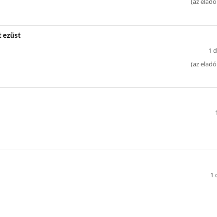
(
az eladó
t ezüst
1 d
(
az eladó
1 