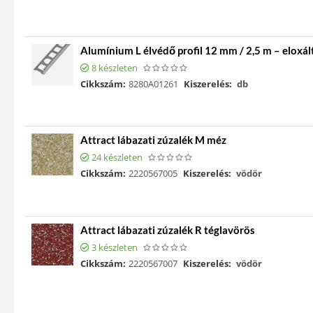
Alumínium L élvédő profil 12 mm / 2,5 m – eloxál
8 készleten
Cikkszám:
8280A01261
Kiszerelés:
db
Attract lábazati zúzalék M méz
24 készleten
Cikkszám:
2220567005
Kiszerelés:
vödör
Attract lábazati zúzalék R téglavörös
3 készleten
Cikkszám:
2220567007
Kiszerelés:
vödör