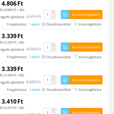
4.806
Ft
db (
4.806
Ft
/ db)
+
Kosárba helyezem
6.571
Ft
−
 egyéb ajánlatai
)
Forgalmazza:
1 eladó
Összehasonlítás
Kívánságlistára
3.339
Ft
db (
3.339
Ft
/ db)
+
Kosárba helyezem
4.509
Ft
−
 egyéb ajánlatai
)
Forgalmazza:
1 eladó
Összehasonlítás
Kívánságlistára
3.339
Ft
db (
3.339
Ft
/ db)
+
Kosárba helyezem
4.509
Ft
−
 egyéb ajánlatai
)
Forgalmazza:
1 eladó
Összehasonlítás
Kívánságlistára
3.410
Ft
db (
3.410
Ft
/ db)
+
Kosárba helyezem