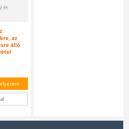
2
Ft
z
kre, az
sre álló
vétel
helyezem
al