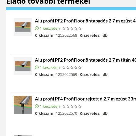
Eladó további termékei
Alu profil PF2 ProfiFloor öntapadós 2,7 m ezüst
1 készleten
Cikkszám:
1252022568
Kiszerelés:
db
Alu profil PF2 ProfiFloor öntapadós 2,7 m titán
1 készleten
Cikkszám:
1252022569
Kiszerelés:
db
Alu profil PF4 ProfiFloor rejtett d 2,7 m ezüst 3
1 készleten
Cikkszám:
1252022570
Kiszerelés:
db