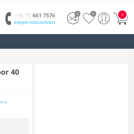
0
0
+36 70
661 7576
0
KÉRJEN VISSZAHÍVÁST
oor 40
Te is