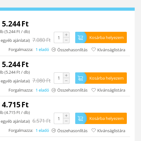
5.244
Ft
db (
5.244
Ft
/ db)
+
Kosárba helyezem
7.080
Ft
−
 egyéb ajánlatai
)
Forgalmazza:
1 eladó
Összehasonlítás
Kívánságlistára
5.244
Ft
db (
5.244
Ft
/ db)
+
Kosárba helyezem
7.080
Ft
−
 egyéb ajánlatai
)
Forgalmazza:
1 eladó
Összehasonlítás
Kívánságlistára
4.715
Ft
db (
4.715
Ft
/ db)
+
Kosárba helyezem
6.571
Ft
−
 egyéb ajánlatai
)
Forgalmazza:
1 eladó
Összehasonlítás
Kívánságlistára