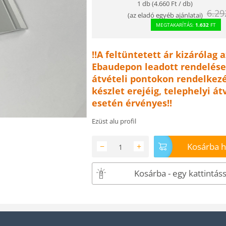
1 db (
4.660
Ft
/ db)
6.29
(
az eladó egyéb ajánlatai
)
MEGTAKARÍTÁS:
1.632
FT
!!A feltüntetett ár kizárólag a
Ebaudepon leadott rendelése
átvételi pontokon rendelkezé
készlet erejéig, telephelyi át
esetén érvényes!!
Ezüst alu profil
Kosárba 
−
+
Kosárba - egy kattintáss