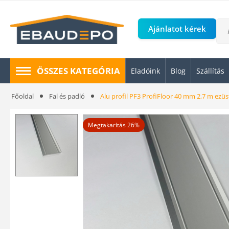
Ajánlatot kérek
ÖSSZES KATEGÓRIA
Eladóink
Blog
Szállítás
Főoldal
Fal és padló
Alu profil PF3 ProfiFloor 40 mm 2,7 m ezüs
Megtakarítás 26%