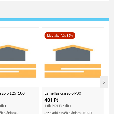
Megtakarítás 35%
iszoló 125*100
Lamellás csiszoló P80
Lo
401
Ft
2
 db )
1 db (
401
Ft
/ db )
ajá
éb ajánlatai
)
(
az eladó egyéb ajánlatai
)
616
Ft