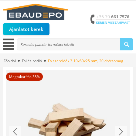
+36 70
661 7576
KÉRJEN VISSZAHÍVÁST
Ajánlatot kérek
Főoldal
Fal és padló
Fa szerelőék 3-10x80x25 mm, 20 db/csomag
Megtakarítás 38%