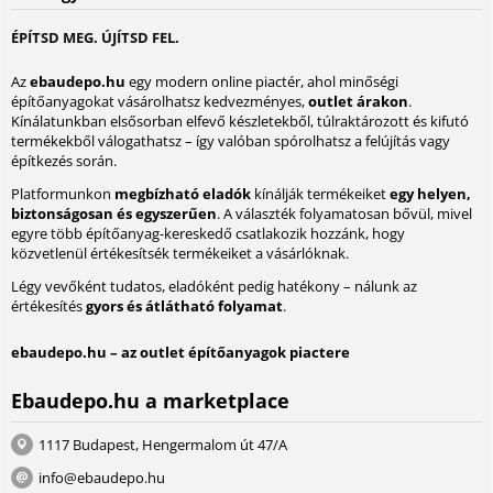
ÉPÍTSD MEG. ÚJÍTSD FEL.
Az
ebaudepo.hu
egy modern online piactér, ahol minőségi
építőanyagokat vásárolhatsz kedvezményes,
outlet árakon
.
Kínálatunkban elsősorban elfevő készletekből, túlraktározott és kifutó
termékekből válogathatsz – így valóban spórolhatsz a felújítás vagy
építkezés során.
Platformunkon
megbízható eladók
kínálják termékeiket
egy helyen,
biztonságosan és egyszerűen
. A választék folyamatosan bővül, mivel
egyre több építőanyag-kereskedő csatlakozik hozzánk, hogy
közvetlenül értékesítsék termékeiket a vásárlóknak.
Légy vevőként tudatos, eladóként pedig hatékony – nálunk az
értékesítés
gyors és átlátható folyamat
.
ebaudepo.hu – az outlet építőanyagok piactere
Ebaudepo.hu a marketplace
1117 Budapest, Hengermalom út 47/A
info@ebaudepo.hu