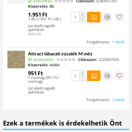
8 készleten
Cikkszám:
8280A01261
Kiszerelés:
db
1.951
Ft
+
1 db (
1.951
Ft
/ db )
−
(
az eladó egyéb
ajánlatai
)
4.511
Ft
Forgalmazza:
1 eladó
Attract lábazati zúzalék M méz
24 készleten
Cikkszám:
2220567005
Kiszerelés:
vödör
951
Ft
+
1 csomag (
951
Ft
/
−
csomag)
(
az eladó egyéb
ajánlatai
)
Forgalmazza:
1 eladó
Ezek a termékek is érdekelhetik Önt