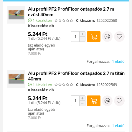
Alu profil PF2 ProfiFloor öntapadós 2,7 m
ezüst 40mm
1 készleten
Cikkszám:
1252022568
Kiszerelés:
db
5.244
Ft
+
1 db (
5.244
Ft
/ db)
−
(
az eladó egyéb
ajánlatai
)
7.080
Ft
Forgalmazza:
1 eladó
Alu profil PF2 ProfiFloor öntapadós 2,7 m titán
40mm
1 készleten
Cikkszám:
1252022569
Kiszerelés:
db
5.244
Ft
+
1 db (
5.244
Ft
/ db)
−
(
az eladó egyéb
ajánlatai
)
7.080
Ft
Forgalmazza:
1 eladó