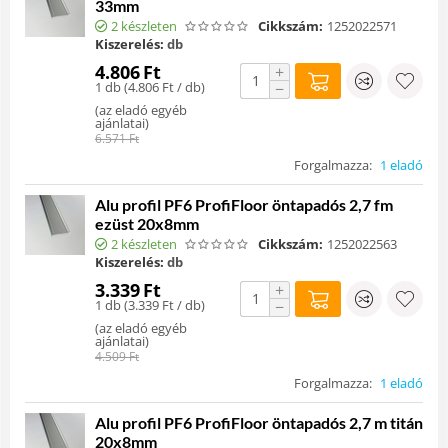
33mm
2 készleten
Cikkszám:
1252022571
Kiszerelés:
db
4.806
Ft
+
1 db (
4.806
Ft
/ db)
−
(
az eladó egyéb
ajánlatai
)
6.571
Ft
Forgalmazza:
1 eladó
Alu profil PF6 ProfiFloor öntapadós 2,7 fm
ezüst 20x8mm
2 készleten
Cikkszám:
1252022563
Kiszerelés:
db
3.339
Ft
+
1 db (
3.339
Ft
/ db)
−
(
az eladó egyéb
ajánlatai
)
4.509
Ft
Forgalmazza:
1 eladó
Alu profil PF6 ProfiFloor öntapadós 2,7 m titán
20x8mm