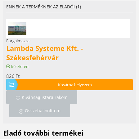
ENNEK A TERMÉKNEK AZ ELADÓI (
1
)
Forgalmazza:
Lambda Systeme Kft. -
Székesfehérvár
készleten
826
Ft
Kosárba helyezem
Kivánságlistára rakom
Összehasonlítom
Eladó további termékei