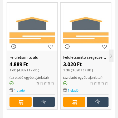
Felületsimító alu
Felületsimító szegecselt,
erősített, rome 400 mm
rome 400mm
4.889
Ft
3.020
Ft
Soft
1 db (
4.889
Ft
/ db )
1 db (
3.020
Ft
/ db )
(
az eladó egyéb ajánlatai
)
(
az eladó egyéb ajánlatai
)
(
1 eladó
1 eladó