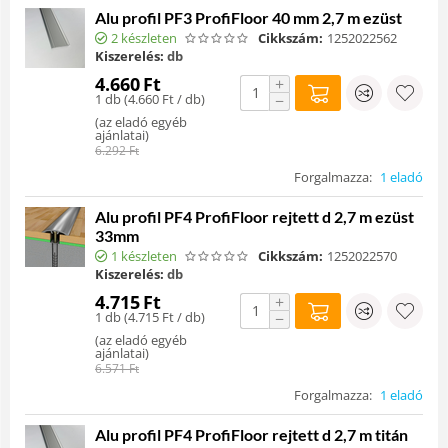
Alu profil PF3 ProfiFloor 40 mm 2,7 m ezüst
2 készleten
Cikkszám:
1252022562
Kiszerelés:
db
4.660
Ft
+
1 db (
4.660
Ft
/ db)
−
(
az eladó egyéb
ajánlatai
)
6.292
Ft
Forgalmazza:
1 eladó
Alu profil PF4 ProfiFloor rejtett d 2,7 m ezüst
33mm
1 készleten
Cikkszám:
1252022570
Kiszerelés:
db
4.715
Ft
+
1 db (
4.715
Ft
/ db)
−
(
az eladó egyéb
ajánlatai
)
6.571
Ft
Forgalmazza:
1 eladó
Alu profil PF4 ProfiFloor rejtett d 2,7 m titán