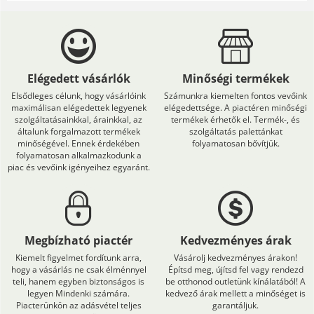
Elégedett vásárlók
Minőségi termékek
Elsődleges célunk, hogy vásárlóink
Számunkra kiemelten fontos vevőink
maximálisan elégedettek legyenek
elégedettsége. A piactéren minőségi
szolgáltatásainkkal, árainkkal, az
termékek érhetők el. Termék-, és
általunk forgalmazott termékek
szolgáltatás palettánkat
minőségével. Ennek érdekében
folyamatosan bővítjük.
folyamatosan alkalmazkodunk a
piac és vevőink igényeihez egyaránt.
Megbízható piactér
Kedvezményes árak
Kiemelt figyelmet fordítunk arra,
Vásárolj kedvezményes árakon!
hogy a vásárlás ne csak élménnyel
Építsd meg, újítsd fel vagy rendezd
teli, hanem egyben biztonságos is
be otthonod outletünk kínálatából! A
legyen Mindenki számára.
kedvező árak mellett a minőséget is
Piacterünkön az adásvétel teljes
garantáljuk.