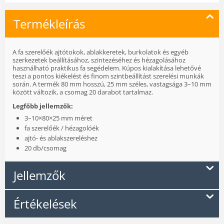
Termékleírás
A fa szerelőék ajtótokok, ablakkeretek, burkolatok és egyéb
szerkezetek beállításához, szintezéséhez és hézagolásához
használható praktikus fa segédelem. Kúpos kialakítása lehetővé
teszi a pontos kiékelést és finom szintbeállítást szerelési munkák
során. A termék 80 mm hosszú, 25 mm széles, vastagsága 3–10 mm
között változik, a csomag 20 darabot tartalmaz.
Legfőbb jellemzők:
3–10×80×25 mm méret
fa szerelőék / hézagolóék
ajtó- és ablakszereléshez
20 db/csomag
Jellemzők
Értékelések