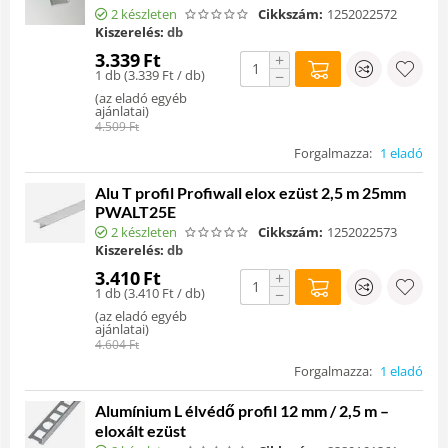
2 készleten
Cikkszám:
1252022572
Kiszerelés:
db
3.339
Ft
+
1 db (
3.339
Ft
/ db)
−
(
az eladó egyéb
ajánlatai
)
4.509
Ft
Forgalmazza:
1 eladó
Alu T profil Profiwall elox ezüst 2,5 m 25mm
PWALT25E
2 készleten
Cikkszám:
1252022573
Kiszerelés:
db
3.410
Ft
+
1 db (
3.410
Ft
/ db)
−
(
az eladó egyéb
ajánlatai
)
4.604
Ft
Forgalmazza:
1 eladó
Alumínium L élvédő profil 12 mm / 2,5 m –
eloxált ezüst