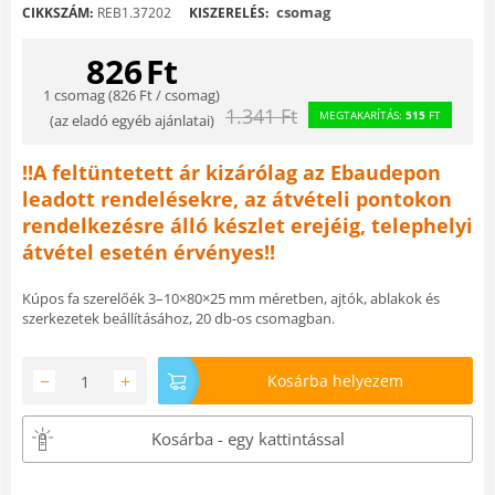
csomag
CIKKSZÁM:
REB1.37202
KISZERELÉS:
826
Ft
1 csomag (
826
Ft
/ csomag)
1.341
Ft
MEGTAKARÍTÁS:
515
FT
(
az eladó egyéb ajánlatai
)
!!A feltüntetett ár kizárólag az Ebaudepon
leadott rendelésekre, az átvételi pontokon
rendelkezésre álló készlet erejéig, telephelyi
átvétel esetén érvényes!!
Kúpos fa szerelőék 3–10×80×25 mm méretben, ajtók, ablakok és
szerkezetek beállításához, 20 db-os csomagban.
−
+
Kosárba helyezem
Kosárba - egy kattintással