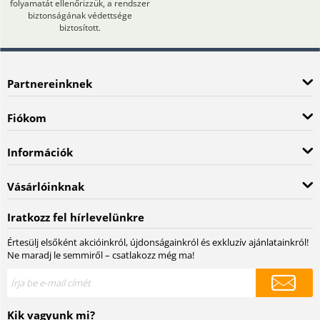
folyamatát ellenőrizzük, a rendszer
biztonságának védettsége
biztosított.
Partnereinknek
Fiókom
Információk
Vásárlóinknak
Iratkozz fel hírlevelünkre
Értesülj elsőként akcióinkról, újdonságainkról és exkluzív ajánlatainkról!
Ne maradj le semmiről – csatlakozz még ma!
Kik vagyunk mi?