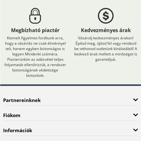
Megbízható piactér
Kedvezményes árak
Kiemelt figyelmet fordítunk arra,
Vásárolj kedvezményes árakon!
hogy a vásárlás ne csak élménnyel
Építsd meg, újítsd fel vagy rendezd
teli, hanem egyben biztonságos is
be otthonod outletünk kínálatából! A
legyen Mindenki számára.
kedvező árak mellett a minőséget is
Piacterünkön az adásvétel teljes
garantáljuk.
folyamatát ellenőrizzük, a rendszer
biztonságának védettsége
biztosított.
Partnereinknek
Fiókom
Információk