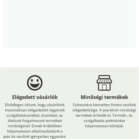
Elégedett vásárlók
Minőségi termékek
Elsődleges célunk, hogy vásárlóink
Számunkra kiemelten fontos vevőink
maximálisan elégedettek legyenek
elégedettsége. A piactéren minőségi
szolgáltatásainkkal, árainkkal, az
termékek érhetők el. Termék-, és
általunk forgalmazott termékek
szolgáltatás palettánkat
minőségével. Ennek érdekében
folyamatosan bővítjük.
folyamatosan alkalmazkodunk a
piac és vevőink igényeihez egyaránt.