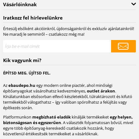
Vásárlóinknak
Iratkozz fel hírlevelünkre
Értesülj elsőként akcióinkról, újdonságainkról és exkluzív ajánlatainkról!
Ne maradj le semmiről – csatlakozz még ma!
Kik vagyunk mi?
ÉPÍTSD MEG. ÚJÍTSD FEL.
Az
ebaudepo.hu
egy modern online piactér, ahol minőségi
építőanyagokat vásárolhatsz kedvezményes,
outlet árakon
.
Kínálatunkban elsősorban elfevő készletekből, túlraktározott és kifutó
termékekből válogathatsz – így valóban spórolhatsz a felújítás vagy
építkezés során.
Platformunkon
megbízható eladók
kínálják termékeiket
egy helyen,
biztonságosan és egyszerűen
. A választék folyamatosan bővül, mivel
egyre több építőanyag-kereskedő csatlakozik hozzánk, hogy
közvetlenül értékesítsék termékeiket a vásárlóknak.