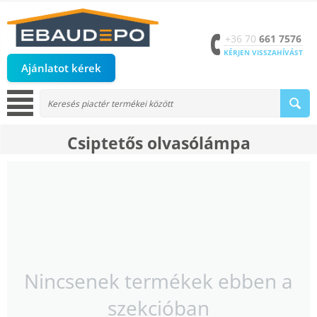
+36 70
661 7576
KÉRJEN VISSZAHÍVÁST
Ajánlatot kérek
Csiptetős olvasólámpa
Nincsenek termékek ebben a
szekcióban