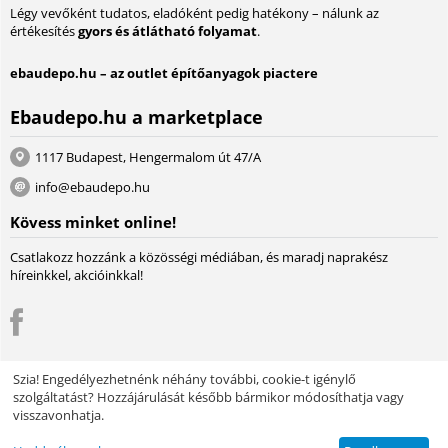
Légy vevőként tudatos, eladóként pedig hatékony – nálunk az
értékesítés
gyors és átlátható folyamat
.
ebaudepo.hu – az outlet építőanyagok piactere
Ebaudepo.hu a marketplace
1117 Budapest, Hengermalom út 47/A
info@ebaudepo.hu
Kövess minket online!
Csatlakozz hozzánk a közösségi médiában, és maradj naprakész
híreinkkel, akcióinkkal!
Szia! Engedélyezhetnénk néhány további, cookie-t igénylő
szolgáltatást? Hozzájárulását később bármikor módosíthatja vagy
© 2004 - 2026 Lambda Systeme Kft.. A piactér motorja:
Multi-Vendor -
visszavonhatja.
Webáruház szoftver
Design by EnergoThemes -
CS-Cart Themes