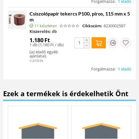
Forgalmazza:
1 eladó
Csiszolópapír tekercs P100, piros, 115 mm x 5
m
11 készleten
Cikkszám:
8230002587
Kiszerelés:
db
1.180
Ft
+
1 db (
1.180
Ft
/ db)
−
(
az eladó egyéb
ajánlatai
)
1.215
Ft
Forgalmazza:
1 eladó
Ezek a termékek is érdekelhetik Önt