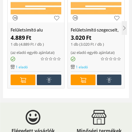
Felületsimító alu
Felületsimító szegecselt,
erősített, rome 400 mm
rome 400mm
4.889
Ft
3.020
Ft
Soft
1 db (
4.889
Ft
/ db )
1 db (
3.020
Ft
/ db )
(
az eladó egyéb ajánlatai
)
(
az eladó egyéb ajánlatai
)
(
1 eladó
1 eladó
Elégedett vásárlók
Minőségi termékek