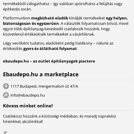
termékekből válogathatsz – így valóban spórolhatsz a felújítás vagy
építkezés során.
Platformunkon
megbízható eladók
kínálják termékeiket
egy helyen,
biztonságosan és egyszerűen
. A választék folyamatosan bővül, mivel
egyre több építőanyag-kereskedő csatlakozik hozzánk, hogy
közvetlenül értékesítsék termékeiket a vásárlóknak.
Légy vevőként tudatos, eladóként pedig hatékony – nálunk az
értékesítés
gyors és átlátható folyamat
.
ebaudepo.hu – az outlet építőanyagok piactere
Ebaudepo.hu a marketplace
1117 Budapest, Hengermalom út 47/A
info@ebaudepo.hu
Kövess minket online!
Csatlakozz hozzánk a közösségi médiában, és maradj naprakész
híreinkkel, akcióinkkal!