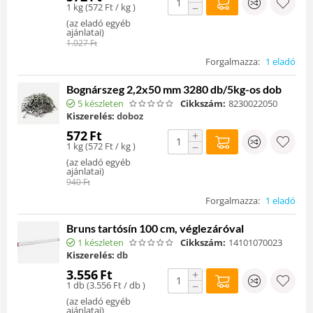
1 kg (
572
Ft
/ kg )
−
(
az eladó egyéb
ajánlatai
)
1.027
Ft
Forgalmazza:
1 eladó
Bognárszeg 2,2x50 mm 3280 db/5kg-os dob
5 készleten
Cikkszám:
8230022050
Kiszerelés:
doboz
572
Ft
+
1 kg (
572
Ft
/ kg )
−
(
az eladó egyéb
ajánlatai
)
940
Ft
Forgalmazza:
1 eladó
Bruns tartósín 100 cm, véglezáróval
1 készleten
Cikkszám:
14101070023
Kiszerelés:
db
3.556
Ft
+
1 db (
3.556
Ft
/ db )
−
(
az eladó egyéb
ajánlatai
)