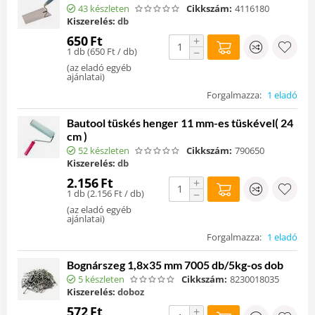
43 készleten
Cikkszám:
4116180
Kiszerelés:
db
650
Ft
+
1 db (
650
Ft
/ db)
−
(
az eladó egyéb
ajánlatai
)
Forgalmazza:
1 eladó
Bautool tüskés henger 11 mm-es tüskével( 24
cm )
52 készleten
Cikkszám:
790650
Kiszerelés:
db
2.156
Ft
+
1 db (
2.156
Ft
/ db)
−
(
az eladó egyéb
ajánlatai
)
Forgalmazza:
1 eladó
Bognárszeg 1,8x35 mm 7005 db/5kg-os dob
5 készleten
Cikkszám:
8230018035
Kiszerelés:
doboz
572
Ft
+