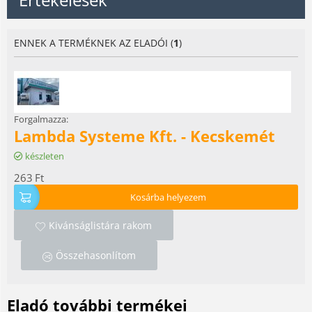
ENNEK A TERMÉKNEK AZ ELADÓI (
1
)
Forgalmazza:
Lambda Systeme Kft. - Kecskemét
készleten
263
Ft
Kosárba helyezem
Kivánságlistára rakom
Összehasonlítom
Eladó további termékei