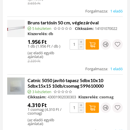
3.655
Ft
Forgalmazza:
1 eladó
Bruns tartósín 50 cm, véglezáróval
5 készleten
Cikkszám:
14101070022
Kiszerelés:
db
1.956
Ft
+
1 db (
1.956
Ft
/ db )
−
(
az eladó egyéb
ajánlatai
)
2.339
Ft
Forgalmazza:
1 eladó
Catnic 5050 javító tapasz 5dbx10x10
5dbx15x15 10db/csomag 599610000
3 készleten
Cikkszám:
43001902030303
Kiszerelés:
csomag
4.310
Ft
+
1 csomag (
4.310
Ft
/
−
csomag)
(
az eladó egyéb
ajánlatai
)