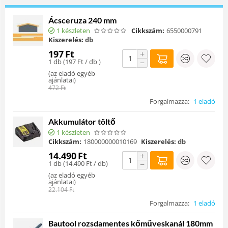
Ácsceruza 240 mm
1 készleten
Cikkszám:
6550000791
Kiszerelés:
db
197
Ft
+
1 db (
197
Ft
/ db )
−
(
az eladó egyéb
ajánlatai
)
472
Ft
Forgalmazza:
1 eladó
Akkumulátor töltő
1 készleten
Cikkszám:
180000000010169
Kiszerelés:
db
14.490
Ft
+
1 db (
14.490
Ft
/ db)
−
(
az eladó egyéb
ajánlatai
)
22.104
Ft
Forgalmazza:
1 eladó
Bautool rozsdamentes kőműveskanál 180mm