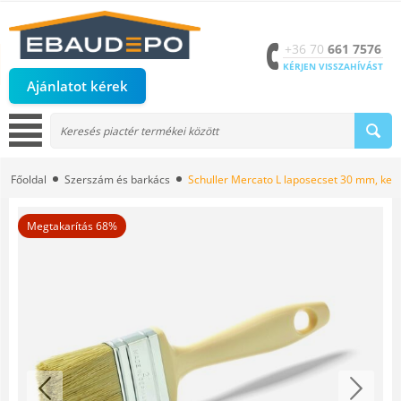
+36 70
661 7576
KÉRJEN VISSZAHÍVÁST
Ajánlatot kérek
Főoldal
Szerszám és barkács
Schuller Mercato L laposecset 30 mm, keve
Megtakarítás 68%