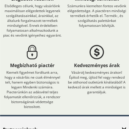
Elsődleges célunk, hogy vásárlóink
Számunkra kiemelten fontos vevőink
maximálisan elégedettek legyenek
elégedettsége. A piactéren minőségi
szolgáltatásainkkal, árainkkal, az
termékek érhetők el. Termék-, és
általunk forgalmazott termékek
szolgáltatás palettánkat
minőségével. Ennek érdekében
folyamatosan bővítjük.
folyamatosan alkalmazkodunk a
piac és vevőink igényeihez egyaránt.
Megbízható piactér
Kedvezményes árak
Kiemelt figyelmet fordítunk arra,
Vásárolj kedvezményes árakon!
hogy a vásárlás ne csak élménnyel
Építsd meg, újítsd fel vagy rendezd
teli, hanem egyben biztonságos is
be otthonod outletünk kínálatából! A
legyen Mindenki számára.
kedvező árak mellett a minőséget is
Piacterünkön az adásvétel teljes
garantáljuk.
folyamatát ellenőrizzük, a rendszer
biztonságának védettsége
biztosított.