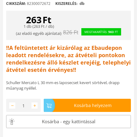
db
CIKKSZÁM:
82300072672
KISZERELÉS:
263
Ft
1 db (
263
Ft
/ db)
826
Ft
MEGTAKARÍTÁS:
563
FT
(
az eladó egyéb ajánlatai
)
!!A feltüntetett ár kizárólag az Ebaudepon
leadott rendelésekre, az átvételi pontokon
rendelkezésre álló készlet erejéig, telephelyi
átvétel esetén érvényes!!
Schuller Mercato L 30 mm-es laposecset kevert sörtével, drapp
műanyag nyéllel.
−
+
Kosárba helyezem
Kosárba - egy kattintással