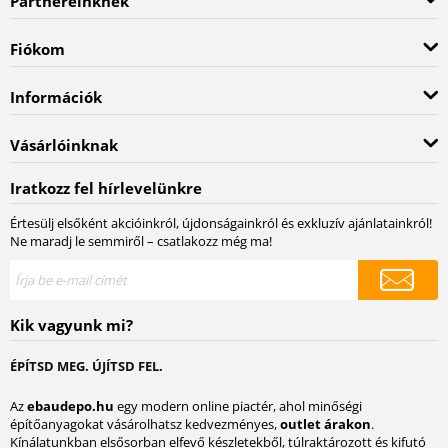
Partnereinknek
Fiókom
Információk
Vásárlóinknak
Iratkozz fel hírlevelünkre
Értesülj elsőként akcióinkról, újdonságainkról és exkluzív ajánlatainkról!
Ne maradj le semmiről – csatlakozz még ma!
Kik vagyunk mi?
ÉPÍTSD MEG. ÚJÍTSD FEL.
Az
ebaudepo.hu
egy modern online piactér, ahol minőségi
építőanyagokat vásárolhatsz kedvezményes,
outlet árakon
.
Kínálatunkban elsősorban elfevő készletekből, túlraktározott és kifutó