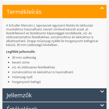
Termékleírás
A Schuller Mercato L laposecset egyszerű festési és lakkozási
munkákhoz használható, kevert sörtével készült ecset. Jó
festékfelvevő és festéktartó képességgel rendelkezik, víz- és
oldószertartalmú festékekhez, zománcokhoz és lakkokhoz is
alkalmazható. Drapp műanyag nyéllel és horganyzott befogóval
készül, 30 mm szélességű kivitelben.
Legfőbb jellemzők:
30 mm szélesség
kevert sörte
víz- és oldószeres festékekhez
zománcokhoz és lakkokhoz is használható
műanyag nyél
horganyzott befogó
Jellemzők
Értékelések