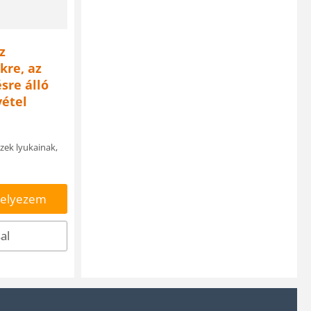
z
kre, az
sre álló
vétel
zek lyukainak,
helyezem
al