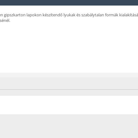
sen gipszkarton lapokon készítendő lyukak és szabálytalan formák kialakí
sénél.