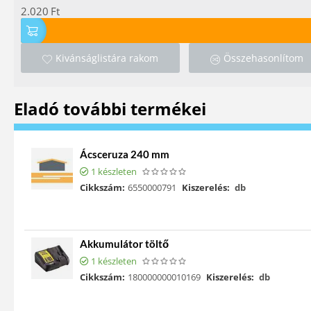
2.020
Ft
Kivánságlistára rakom
Összehasonlítom
Eladó további termékei
Ácsceruza 240 mm
1 készleten
Cikkszám:
6550000791
Kiszerelés:
db
Akkumulátor töltő
1 készleten
Cikkszám:
180000000010169
Kiszerelés:
db