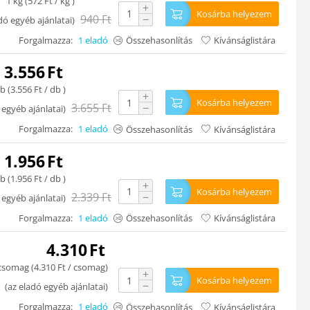
1 kg (
572
Ft
/ kg )
+
Kosárba helyezem
940
Ft
−
dó egyéb ajánlatai
)
Forgalmazza:
1 eladó
Összehasonlítás
Kívánságlistára
3.556
Ft
b (
3.556
Ft
/ db )
+
Kosárba helyezem
3.655
Ft
−
 egyéb ajánlatai
)
Forgalmazza:
1 eladó
Összehasonlítás
Kívánságlistára
1.956
Ft
b (
1.956
Ft
/ db )
+
Kosárba helyezem
2.339
Ft
−
 egyéb ajánlatai
)
Forgalmazza:
1 eladó
Összehasonlítás
Kívánságlistára
4.310
Ft
csomag (
4.310
Ft
/ csomag)
+
Kosárba helyezem
−
(
az eladó egyéb ajánlatai
)
Forgalmazza:
1 eladó
Összehasonlítás
Kívánságlistára