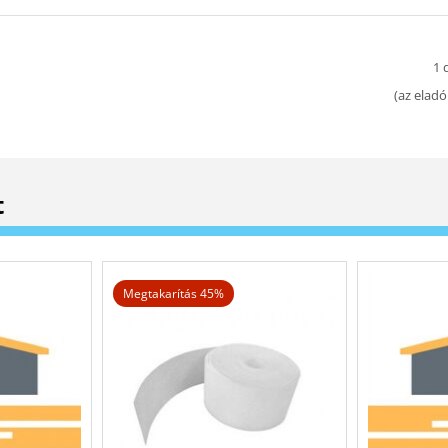
1 
(
az eladó
t
Megtakarítás 45%