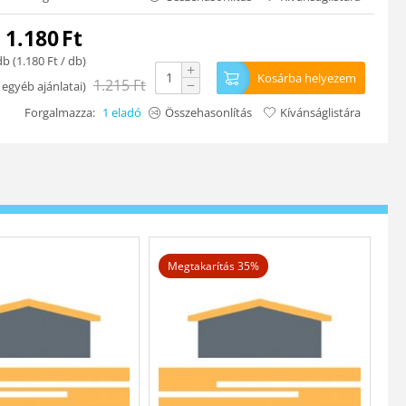
1.180
Ft
db (
1.180
Ft
/ db)
+
Kosárba helyezem
1.215
Ft
−
 egyéb ajánlatai
)
Forgalmazza:
1 eladó
Összehasonlítás
Kívánságlistára
Megtakarítás 35%