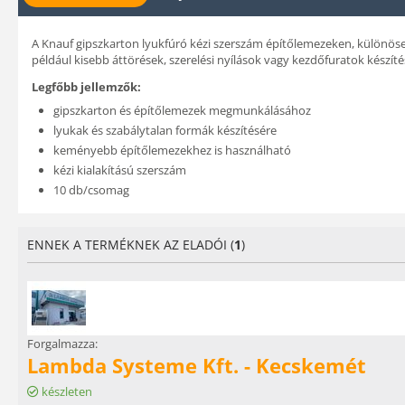
A Knauf gipszkarton lyukfúró kézi szerszám építőlemezeken, különö
például kisebb áttörések, szerelési nyílások vagy kezdőfuratok készíté
Legfőbb jellemzők:
gipszkarton és építőlemezek megmunkálásához
lyukak és szabálytalan formák készítésére
keményebb építőlemezekhez is használható
kézi kialakítású szerszám
10 db/csomag
ENNEK A TERMÉKNEK AZ ELADÓI (
1
)
Forgalmazza:
Lambda Systeme Kft. - Kecskemét
készleten