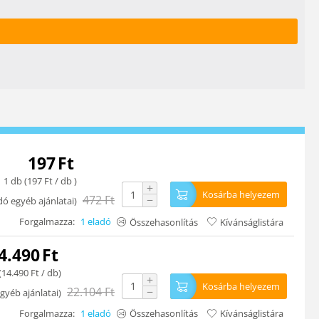
197
Ft
1 db (
197
Ft
/ db )
+
Kosárba helyezem
472
Ft
−
dó egyéb ajánlatai
)
Forgalmazza:
1 eladó
Összehasonlítás
Kívánságlistára
4.490
Ft
(
14.490
Ft
/ db)
+
Kosárba helyezem
22.104
Ft
−
gyéb ajánlatai
)
Forgalmazza:
1 eladó
Összehasonlítás
Kívánságlistára