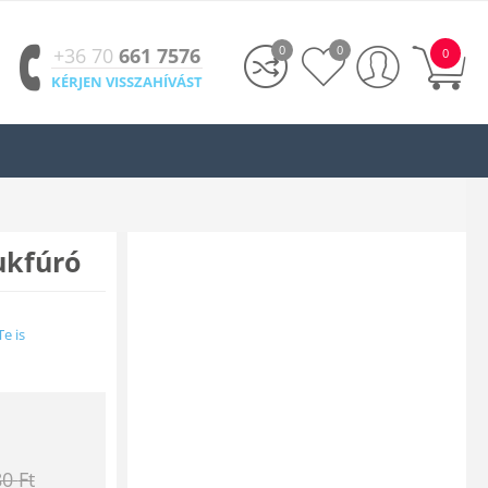
0
0
+36 70
661 7576
0
KÉRJEN VISSZAHÍVÁST
ukfúró
Te is
80
Ft