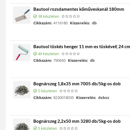
Bautool rozsdamentes kőműveskanál 180mm
38 készleten
Cikkszám:
4116180
Kiszerelés:
db
Bautool tüskés henger 11 mm-es tüskével( 24 cm
49 készleten
Cikkszám:
790650
Kiszerelés:
db
Bognárszeg 1,8x35 mm 7005 db/5kg-os dob
5 készleten
Cikkszám:
8230018035
Kiszerelés:
doboz
Bognárszeg 2,2x50 mm 3280 db/5kg-os dob
5 készleten