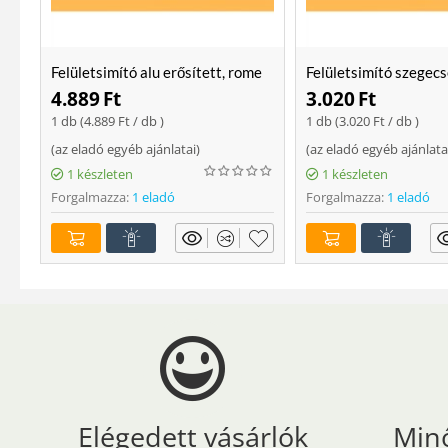
Felületsimító alu erősített, rome
Felületsimító szegecs
400 mm Soft
400mm
4.889
Ft
3.020
Ft
1 db (
4.889
Ft
/ db )
1 db (
3.020
Ft
/ db )
(
az eladó egyéb ajánlatai
)
(
az eladó egyéb ajánlata
1 készleten
1 készleten
Forgalmazza:
1 eladó
Forgalmazza:
1 eladó
Elégedett vásárlók
Min