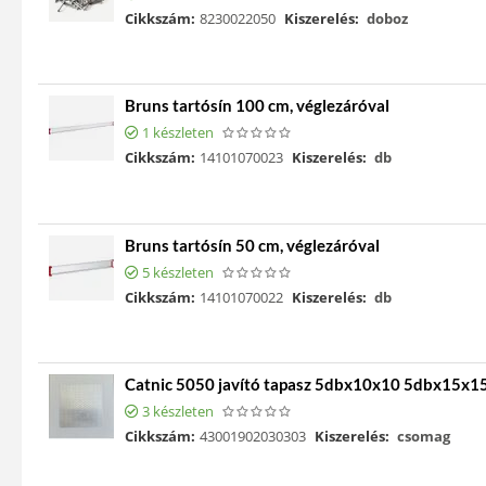
Cikkszám:
8230022050
Kiszerelés:
doboz
Bruns tartósín 100 cm, véglezáróval
1 készleten
Cikkszám:
14101070023
Kiszerelés:
db
Bruns tartósín 50 cm, véglezáróval
5 készleten
Cikkszám:
14101070022
Kiszerelés:
db
Catnic 5050 javító tapasz 5dbx10x10 5dbx15x
3 készleten
Cikkszám:
43001902030303
Kiszerelés:
csomag