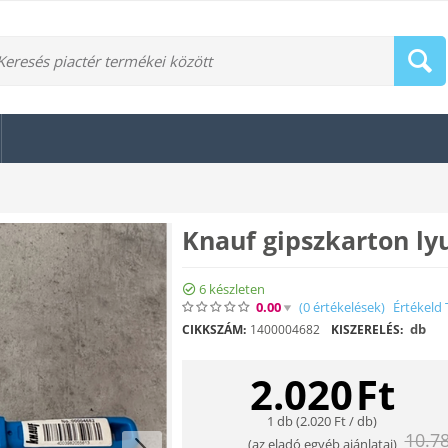
Knauf gipszkarton ly
6 készleten
0.00
(0
értékelések
)
Értékeld 
db
CIKKSZÁM:
1400004682
KISZERELÉS:
2.020
Ft
1 db (
2.020
Ft
/ db)
10.7
(
az eladó egyéb ajánlatai
)