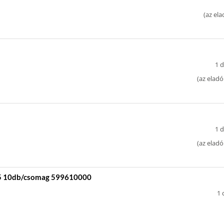
(
az ela
1 d
(
az eladó
1 d
(
az eladó
15 10db/csomag 599610000
1 