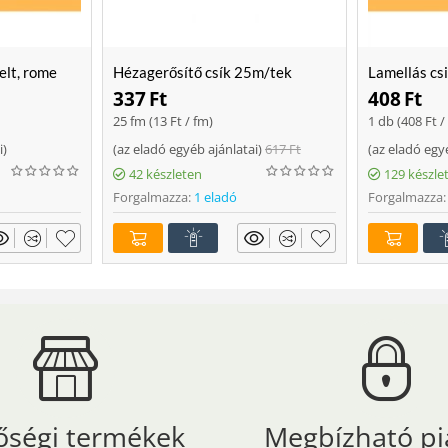
elt, rome
Hézagerősítő csík 25m/tek
Lamellás cs
337
Ft
408
Ft
25 fm (
13
Ft
/ fm)
1 db (
408
Ft
/
i
)
(
az eladó egyéb ajánlatai
)
617
Ft
(
az eladó egy
42 készleten
129 készle
Forgalmazza:
1 eladó
Forgalmazza:
őségi termékek
Megbízható pi