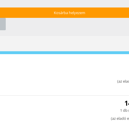
Kosárba helyezem
(
az ela
1
1 db 
(
az eladó e