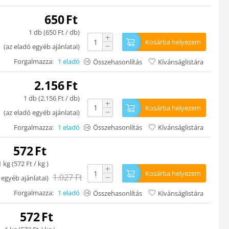
650
Ft
1 db (
650
Ft
/ db)
+
Kosárba helyezem
−
(
az eladó egyéb ajánlatai
)
Forgalmazza:
1 eladó
Összehasonlítás
Kívánságlistára
2.156
Ft
1 db (
2.156
Ft
/ db)
+
Kosárba helyezem
−
(
az eladó egyéb ajánlatai
)
Forgalmazza:
1 eladó
Összehasonlítás
Kívánságlistára
572
Ft
1 kg (
572
Ft
/ kg )
+
Kosárba helyezem
1.027
Ft
−
 egyéb ajánlatai
)
Forgalmazza:
1 eladó
Összehasonlítás
Kívánságlistára
572
Ft