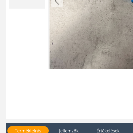
Termékleírás
Jellemzők
Értékelések