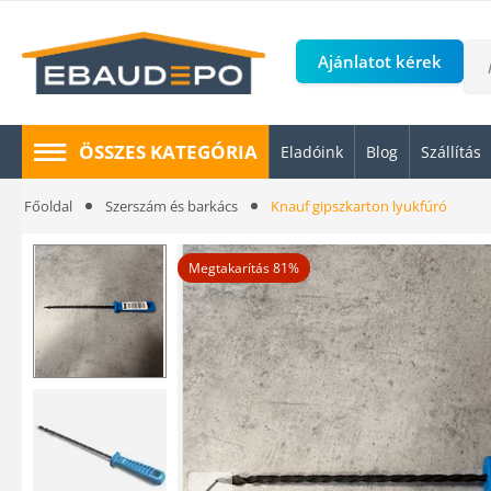
Ajánlatot kérek
ÖSSZES KATEGÓRIA
Eladóink
Blog
Szállítás
Főoldal
Szerszám és barkács
Knauf gipszkarton lyukfúró
Megtakarítás 81%