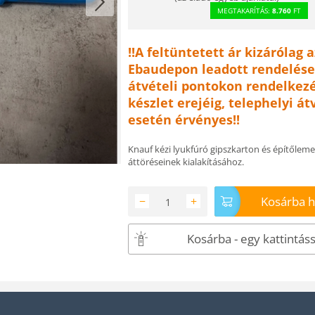
MEGTAKARÍTÁS:
8.760
FT
!!A feltüntetett ár kizárólag a
Ebaudepon leadott rendelése
átvételi pontokon rendelkezé
készlet erejéig, telephelyi át
esetén érvényes!!
Knauf kézi lyukfúró gipszkarton és építőleme
áttöréseinek kialakításához.
Kosárba 
−
+
Kosárba - egy kattintáss