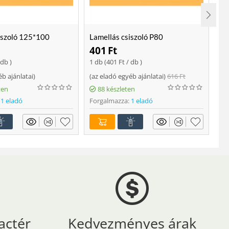
iszoló 125*100
Lamellás csiszoló P80
Lo
401
Ft
2
 db )
1 db (
401
Ft
/ db )
ajá
éb ajánlatai
)
(
az eladó egyéb ajánlatai
)
616
Ft
Fo
ten
88 készleten
1 eladó
Forgalmazza:
1 eladó
actér
Kedvezményes árak