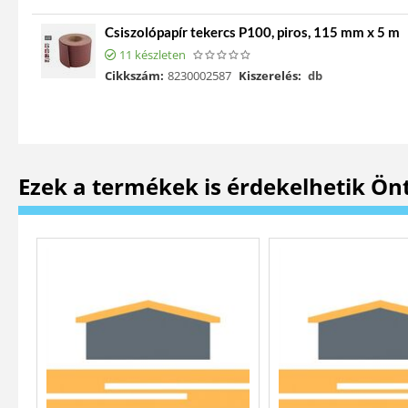
Csiszolópapír tekercs P100, piros, 115 mm x 5 m
11 készleten
Cikkszám:
8230002587
Kiszerelés:
db
Ezek a termékek is érdekelhetik Ön